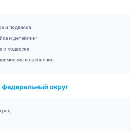
ое и подвеска
йка и детейлинг
е и подвеска
рансмиссия и сцепление
 федеральный округ
оград