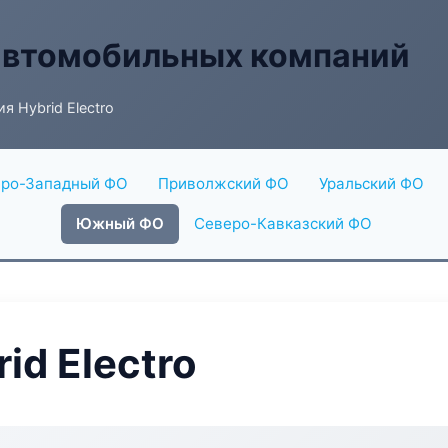
автомобильных компаний
я Hybrid Electro
ро-Западный ФО
Приволжский ФО
Уральский ФО
Южный ФО
Северо-Кавказский ФО
id Electro