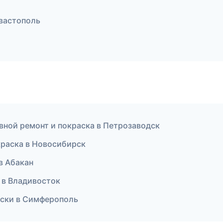
евастополь
овной ремонт и покраска в Петрозаводск
краска в Новосибирск
в Абакан
 в Владивосток
диски в Симферополь