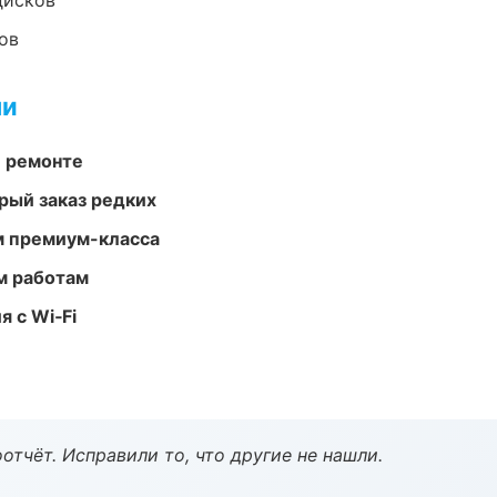
дисков
ов
ми
и ремонте
рый заказ редких
м премиум-класса
м работам
 с Wi‑Fi
тчёт. Исправили то, что другие не нашли.