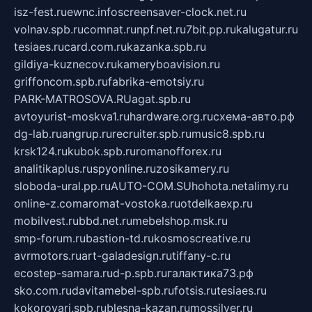
isz-fest.ru
ewnc.info
screensaver-clock.net.ru
volnav.spb.ru
comnat.ru
npf.net.ru
7bit.pp.ru
kalugatur.ru
tesiaes.ru
card.com.ru
kazanka.spb.ru
gildiya-kuznecov.ru
kameryboavision.ru
griffoncom.spb.ru
fabrika-emotsiy.ru
PARK-MATROSOVA.RU
agat.spb.ru
avtoyurist-moskva1.ru
hardware.org.ru
схема-авто.рф
dg-lab.ru
angrup.ru
recruiter.spb.ru
music8.spb.ru
krsk124.ru
kubok.spb.ru
romanofforex.ru
analitikaplus.ru
spyonline.ru
zosikamery.ru
sloboda-ural.pp.ru
AUTO-COM.SU
hohota.net
alimy.ru
online-z.com
aromat-vostoka.ru
otdelkaexp.ru
mobilvest.ru
bbd.net.ru
mebelshop.msk.ru
smp-forum.ru
bastion-td.ru
kosmoscreative.ru
avrmotors.ru
art-galadesign.ru
tiffany-c.ru
ecostep-samara.ru
d-p.spb.ru
галактика73.рф
sko.com.ru
davitamebel-spb.ru
fotsis.ru
tesiaes.ru
kokoroyari.spb.ru
blesna-kazan.ru
mossilver.ru