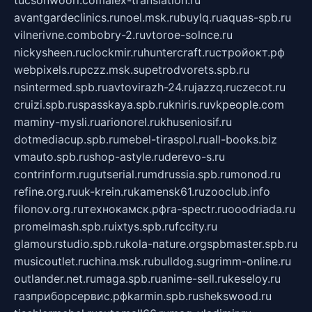
tucsonwoori.com
alex-translation.ru
avantgardeclinics.ru
noel.msk.ru
buylq.ru
aquas-spb.ru
vilnerivne.com
bobry-2.ru
vtoroe-solnce.ru
nickysheen.ru
clockmir.ru
huntercraft.ru
стройокт.рф
webpixels.ru
pczz.msk.su
petrodvorets.spb.ru
nsintermed.spb.ru
avtovirazh-24.ru
jazzq.ru
czecot.ru
cruizi.spb.ru
spasskaya.spb.ru
kniris.ru
vkpeople.com
maminy-mysli.ru
arionorel.ru
khuseniosif.ru
dotmediacup.spb.ru
mebel-tiraspol.ru
all-books.biz
vmauto.spb.ru
shop-astyle.ru
derevo-s.ru
contrinform.ru
gutserial.ru
mdrussia.spb.ru
monod.ru
refine.org.ru
uk-krein.ru
kamensk61.ru
zooclub.info
filonov.org.ru
технокамск.рф
ra-spectr.ru
ooodriada.ru
promelmash.spb.ru
ixtys.spb.ru
fccity.ru
glamourstudio.spb.ru
kola-nature.org
spbmaster.spb.ru
musicoutlet.ru
china.msk.ru
bulldog.su
grimm-online.ru
outlander.net.ru
maga.spb.ru
anime-sell.ru
keseloy.ru
газприборсервис.рф
karmin.spb.ru
shekswood.ru