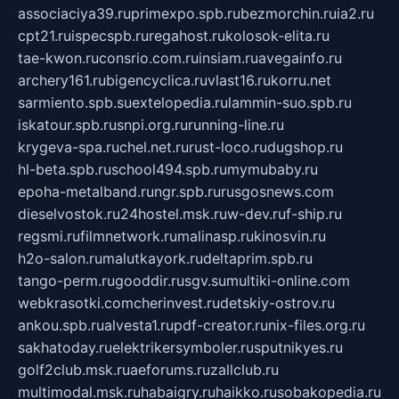
associaciya39.ru
primexpo.spb.ru
bezmorchin.ru
ia2.ru
cpt21.ru
ispecspb.ru
regahost.ru
kolosok-elita.ru
tae-kwon.ru
consrio.com.ru
insiam.ru
avegainfo.ru
archery161.ru
bigencyclica.ru
vlast16.ru
korru.net
sarmiento.spb.su
extelopedia.ru
lammin-suo.spb.ru
iskatour.spb.ru
snpi.org.ru
running-line.ru
krygeva-spa.ru
chel.net.ru
rust-loco.ru
dugshop.ru
hl-beta.spb.ru
school494.spb.ru
mymubaby.ru
epoha-metalband.ru
ngr.spb.ru
rusgosnews.com
dieselvostok.ru
24hostel.msk.ru
w-dev.ru
f-ship.ru
regsmi.ru
filmnetwork.ru
malinasp.ru
kinosvin.ru
h2o-salon.ru
malutkayork.ru
deltaprim.spb.ru
tango-perm.ru
gooddir.ru
sgv.su
multiki-online.com
webkrasotki.com
cherinvest.ru
detskiy-ostrov.ru
ankou.spb.ru
alvesta1.ru
pdf-creator.ru
nix-files.org.ru
sakhatoday.ru
elektrikersymboler.ru
sputnikyes.ru
golf2club.msk.ru
aeforums.ru
zallclub.ru
multimodal.msk.ru
habaigry.ru
haikko.ru
sobakopedia.ru