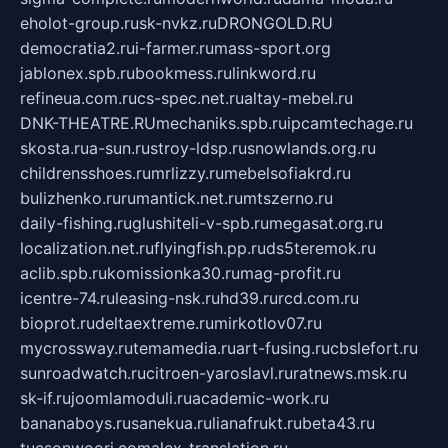
eholot-group.ru
sk-nvkz.ru
DRONGOLD.RU
democratia2.ru
i-farmer.ru
mass-sport.org
jablonex.spb.ru
bookmess.ru
linkword.ru
refineua.com.ru
cs-spec.net.ru
altay-mebel.ru
DNK-THEATRE.RU
mechaniks.spb.ru
ipcamtechage.ru
skosta.ru
a-sun.ru
stroy-ldsp.ru
snowlands.org.ru
childrensshoes.ru
mrlizzy.ru
mebelsofiakrd.ru
bulizhenko.ru
rumantick.net.ru
mtszerno.ru
daily-fishing.ru
glushiteli-v-spb.ru
megasat.org.ru
localization.net.ru
flyingfish.pp.ru
ds5teremok.ru
aclib.spb.ru
komissionka30.ru
mag-profit.ru
icentre-74.ru
leasing-nsk.ru
hd39.ru
rcd.com.ru
bioprot.ru
deltaextreme.ru
mirkotlov07.ru
mycrossway.ru
temamedia.ru
art-fusing.ru
cbslefort.ru
sunroadwatch.ru
citroen-yaroslavl.ru
ratnews.msk.ru
sk-if.ru
joomlamoduli.ru
academic-work.ru
bananaboys.ru
sanekua.ru
lianafrukt.ru
beta43.ru