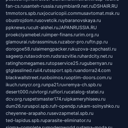
fan-cs.ru
santeh-russia.ru
symbian9.net.ru
DSHAIR.RU
tmmotors.spb.ru
xjocuricopii.com
musavtomat.msk.ru
obustrojdom.ru
sovetcik.ru
ybaranovskaya.ru
ppknews.ru
cult-alshei.ru
JAPANRUSSIA.RU
proekciyamebel.ru
imper-finans.ru
rim.org.ru
glamourai.ru
brassminus.ru
zabor-pro.ru
ftn.pp.ru
dorogoe58.ru
laimengpacker.ru
kuzova-zapchasti.ru
sageerp.ru
taxodrom.ru
dsrazvitie.ru
hardcity.net.ru
ratinghomegames.ru
topservice25.ru
gubernyan.ru
gtglasslined.ru
ii4.ru
tssport.spb.ru
andorra24.com
blackwallstreet.ru
oboimos.ru
optim-doors.com.ru
ikuch.ru
nycr.org.ru
npa21.ru
vremya-ch.spb.ru
desert000.ru
ivtorgi.ru
ifiori.ru
catalog-statei.ru
dcv.org.ru
spetsmaster174.ru
ipkameryhiseeu.ru
dum26.ru
ruspol.spb.ru
fr-opendp.ru
kam-solnyshko.ru
cheyenne-arapaho.ru
sevzapmetal.spb.ru
ted-lapidus.spb.ru
parasite-eliminator.ru
sigma-complete.ru
modernworld.ru
dama-moda.ru