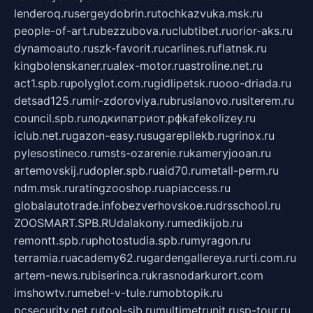
lenderoq.ru
sergeydobrin.ru
tochkazvuka.msk.ru
people-of-art.ru
bezzubova.ru
clubtibet.ru
orior-aks.ru
dynamoauto.ru
szk-favorit.ru
carlines.ru
flatnsk.ru
kingbolenskaner.ru
alex-motor.ru
astroline.net.ru
act1.spb.ru
polyglot.com.ru
gidlipetsk.ru
ooo-driada.ru
detsad125.ru
mir-zdoroviya.ru
bruslanovo.ru
siterem.ru
council.spb.ru
лодкипатриот.рф
kafekolizey.ru
iclub.net.ru
gazon-easy.ru
sugarepilekb.ru
grinox.ru
pylesostineco.ru
msts-ozarenie.ru
kameryjooan.ru
artemovskij.ru
dopler.spb.ru
aid70.ru
metall-perm.ru
ndm.msk.ru
ratingzooshop.ru
apiaccess.ru
globalautotrade.info
bezverhovskoe.ru
drsschool.ru
ZOOSMART.SPB.RU
dalakony.ru
medikijob.ru
remontt.spb.ru
photostudia.spb.ru
myragon.ru
terramia.ru
academy62.ru
gardengallereya.ru
rti.com.ru
artem-news.ru
biserinca.ru
krasnodarkurort.com
imshowtv.ru
mebel-v-tule.ru
mobtopik.ru
pcsecurity.net.ru
tool-sib.ru
multimetrunit.ru
sp-tour.ru