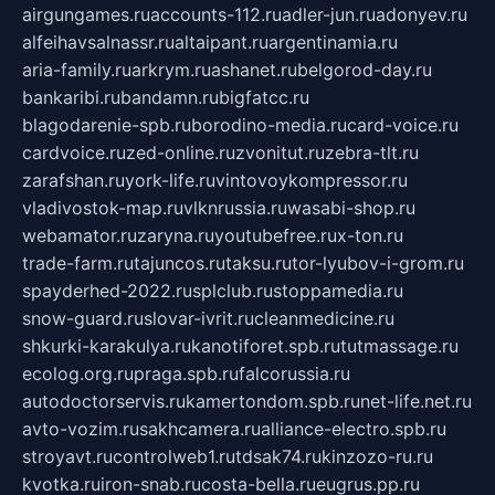
airgungames.ru
accounts-112.ru
adler-jun.ru
adonyev.ru
alfeihavsalnassr.ru
altaipant.ru
argentinamia.ru
aria-family.ru
arkrym.ru
ashanet.ru
belgorod-day.ru
bankaribi.ru
bandamn.ru
bigfatcc.ru
blagodarenie-spb.ru
borodino-media.ru
card-voice.ru
cardvoice.ru
zed-online.ru
zvonitut.ru
zebra-tlt.ru
zarafshan.ru
york-life.ru
vintovoykompressor.ru
vladivostok-map.ru
vlknrussia.ru
wasabi-shop.ru
webamator.ru
zaryna.ru
youtubefree.ru
x-ton.ru
trade-farm.ru
tajuncos.ru
taksu.ru
tor-lyubov-i-grom.ru
spayderhed-2022.ru
splclub.ru
stoppamedia.ru
snow-guard.ru
slovar-ivrit.ru
cleanmedicine.ru
shkurki-karakulya.ru
kanotiforet.spb.ru
tutmassage.ru
ecolog.org.ru
praga.spb.ru
falcorussia.ru
autodoctorservis.ru
kamertondom.spb.ru
net-life.net.ru
avto-vozim.ru
sakhcamera.ru
alliance-electro.spb.ru
stroyavt.ru
controlweb1.ru
tdsak74.ru
kinzozo-ru.ru
kvotka.ru
iron-snab.ru
costa-bella.ru
eugrus.pp.ru