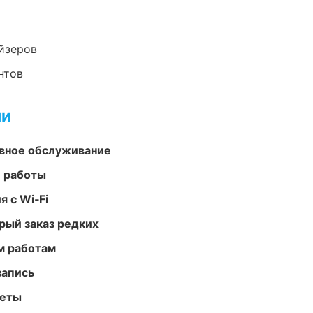
йзеров
нтов
ми
вное обслуживание
е работы
 с Wi‑Fi
рый заказ редких
м работам
запись
меты