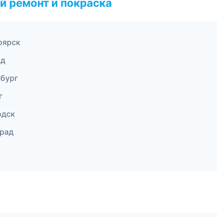
й ремонт и покраска
оярск
ад
нбург
г
одск
град