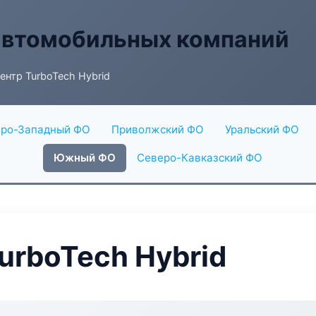
автомобильных компаний
ентр TurboTech Hybrid
ро-Западный ФО
Приволжский ФО
Уральский ФО
Южный ФО
Северо-Кавказский ФО
urboTech Hybrid