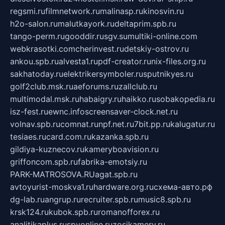
regsmi.ru
filmnetwork.ru
malinasp.ru
kinosvin.ru
h2o-salon.ru
malutkayork.ru
deltaprim.spb.ru
tango-perm.ru
gooddir.ru
sgv.su
multiki-online.com
webkrasotki.com
cherinvest.ru
detskiy-ostrov.ru
ankou.spb.ru
alvesta1.ru
pdf-creator.ru
nix-files.org.ru
sakhatoday.ru
elektrikersymboler.ru
sputnikyes.ru
golf2club.msk.ru
aeforums.ru
zallclub.ru
multimodal.msk.ru
habaigry.ru
haikko.ru
sobakopedia.ru
isz-fest.ru
ewnc.info
screensaver-clock.net.ru
volnav.spb.ru
comnat.ru
npf.net.ru
7bit.pp.ru
kalugatur.ru
tesiaes.ru
card.com.ru
kazanka.spb.ru
gildiya-kuznecov.ru
kameryboavision.ru
griffoncom.spb.ru
fabrika-emotsiy.ru
PARK-MATROSOVA.RU
agat.spb.ru
avtoyurist-moskva1.ru
hardware.org.ru
схема-авто.рф
dg-lab.ru
angrup.ru
recruiter.spb.ru
music8.spb.ru
krsk124.ru
kubok.spb.ru
romanofforex.ru
analitikaplus.ru
spyonline.ru
zosikamery.ru