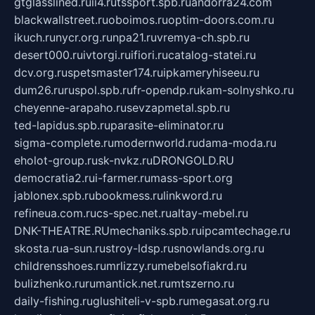
gtglasslined.ru
ii4.ru
tssport.spb.ru
andorra24.com
blackwallstreet.ru
oboimos.ru
optim-doors.com.ru
ikuch.ru
nycr.org.ru
npa21.ru
vremya-ch.spb.ru
desert000.ru
ivtorgi.ru
ifiori.ru
catalog-statei.ru
dcv.org.ru
spetsmaster174.ru
ipkameryhiseeu.ru
dum26.ru
ruspol.spb.ru
fr-opendp.ru
kam-solnyshko.ru
cheyenne-arapaho.ru
sevzapmetal.spb.ru
ted-lapidus.spb.ru
parasite-eliminator.ru
sigma-complete.ru
modernworld.ru
dama-moda.ru
eholot-group.ru
sk-nvkz.ru
DRONGOLD.RU
democratia2.ru
i-farmer.ru
mass-sport.org
jablonex.spb.ru
bookmess.ru
linkword.ru
refineua.com.ru
cs-spec.net.ru
altay-mebel.ru
DNK-THEATRE.RU
mechaniks.spb.ru
ipcamtechage.ru
skosta.ru
a-sun.ru
stroy-ldsp.ru
snowlands.org.ru
childrensshoes.ru
mrlizzy.ru
mebelsofiakrd.ru
bulizhenko.ru
rumantick.net.ru
mtszerno.ru
daily-fishing.ru
glushiteli-v-spb.ru
megasat.org.ru