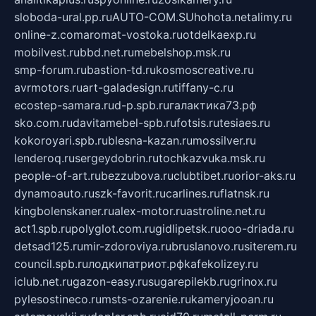
sloboda-ural.pp.ru
AUTO-COM.SU
hohota.net
alimy.ru
online-z.com
aromat-vostoka.ru
otdelkaexp.ru
mobilvest.ru
bbd.net.ru
mebelshop.msk.ru
smp-forum.ru
bastion-td.ru
kosmoscreative.ru
avrmotors.ru
art-galadesign.ru
tiffany-c.ru
ecostep-samara.ru
d-p.spb.ru
галактика73.рф
sko.com.ru
davitamebel-spb.ru
fotsis.ru
tesiaes.ru
kokoroyari.spb.ru
blesna-kazan.ru
mossilver.ru
lenderoq.ru
sergeydobrin.ru
tochkazvuka.msk.ru
people-of-art.ru
bezzubova.ru
clubtibet.ru
orior-aks.ru
dynamoauto.ru
szk-favorit.ru
carlines.ru
flatnsk.ru
kingbolenskaner.ru
alex-motor.ru
astroline.net.ru
act1.spb.ru
polyglot.com.ru
gidlipetsk.ru
ooo-driada.ru
detsad125.ru
mir-zdoroviya.ru
bruslanovo.ru
siterem.ru
council.spb.ru
лодкипатриот.рф
kafekolizey.ru
iclub.net.ru
gazon-easy.ru
sugarepilekb.ru
grinox.ru
pylesostineco.ru
msts-ozarenie.ru
kameryjooan.ru