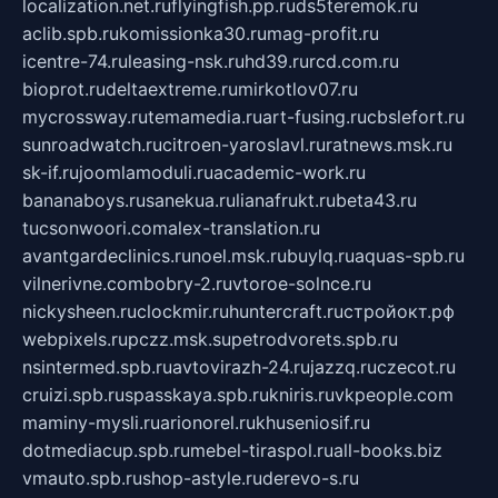
localization.net.ru
flyingfish.pp.ru
ds5teremok.ru
aclib.spb.ru
komissionka30.ru
mag-profit.ru
icentre-74.ru
leasing-nsk.ru
hd39.ru
rcd.com.ru
bioprot.ru
deltaextreme.ru
mirkotlov07.ru
mycrossway.ru
temamedia.ru
art-fusing.ru
cbslefort.ru
sunroadwatch.ru
citroen-yaroslavl.ru
ratnews.msk.ru
sk-if.ru
joomlamoduli.ru
academic-work.ru
bananaboys.ru
sanekua.ru
lianafrukt.ru
beta43.ru
tucsonwoori.com
alex-translation.ru
avantgardeclinics.ru
noel.msk.ru
buylq.ru
aquas-spb.ru
vilnerivne.com
bobry-2.ru
vtoroe-solnce.ru
nickysheen.ru
clockmir.ru
huntercraft.ru
стройокт.рф
webpixels.ru
pczz.msk.su
petrodvorets.spb.ru
nsintermed.spb.ru
avtovirazh-24.ru
jazzq.ru
czecot.ru
cruizi.spb.ru
spasskaya.spb.ru
kniris.ru
vkpeople.com
maminy-mysli.ru
arionorel.ru
khuseniosif.ru
dotmediacup.spb.ru
mebel-tiraspol.ru
all-books.biz
vmauto.spb.ru
shop-astyle.ru
derevo-s.ru