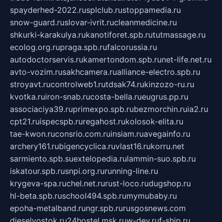
spayderhed-2022.ru
splclub.ru
stoppamedia.ru
snow-guard.ru
slovar-ivrit.ru
cleanmedicine.ru
shkurki-karakulya.ru
kanotiforet.spb.ru
tutmassage.ru
ecolog.org.ru
praga.spb.ru
falcorussia.ru
autodoctorservis.ru
kamertondom.spb.ru
net-life.net.ru
avto-vozim.ru
sakhcamera.ru
alliance-electro.spb.ru
stroyavt.ru
controlweb1.ru
tdsak74.ru
kinzozo-ru.ru
kvotka.ru
iron-snab.ru
costa-bella.ru
eugrus.pp.ru
associaciya39.ru
primexpo.spb.ru
bezmorchin.ru
ia2.ru
cpt21.ru
ispecspb.ru
regahost.ru
kolosok-elita.ru
tae-kwon.ru
consrio.com.ru
insiam.ru
avegainfo.ru
archery161.ru
bigencyclica.ru
vlast16.ru
korru.net
sarmiento.spb.su
extelopedia.ru
lammin-suo.spb.ru
iskatour.spb.ru
snpi.org.ru
running-line.ru
krygeva-spa.ru
chel.net.ru
rust-loco.ru
dugshop.ru
hl-beta.spb.ru
school494.spb.ru
mymubaby.ru
epoha-metalband.ru
ngr.spb.ru
rusgosnews.com
dieselvostok.ru
24hostel.msk.ru
w-dev.ru
f-ship.ru