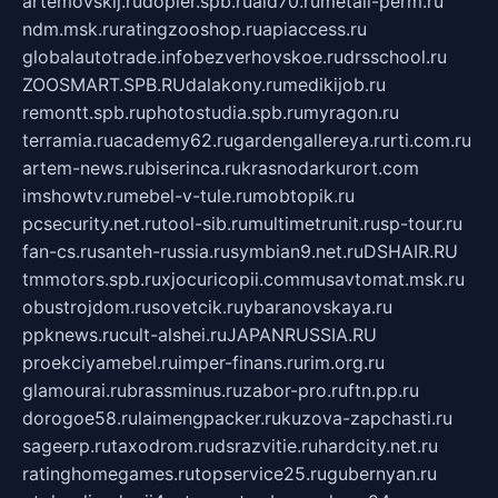
artemovskij.ru
dopler.spb.ru
aid70.ru
metall-perm.ru
ndm.msk.ru
ratingzooshop.ru
apiaccess.ru
globalautotrade.info
bezverhovskoe.ru
drsschool.ru
ZOOSMART.SPB.RU
dalakony.ru
medikijob.ru
remontt.spb.ru
photostudia.spb.ru
myragon.ru
terramia.ru
academy62.ru
gardengallereya.ru
rti.com.ru
artem-news.ru
biserinca.ru
krasnodarkurort.com
imshowtv.ru
mebel-v-tule.ru
mobtopik.ru
pcsecurity.net.ru
tool-sib.ru
multimetrunit.ru
sp-tour.ru
fan-cs.ru
santeh-russia.ru
symbian9.net.ru
DSHAIR.RU
tmmotors.spb.ru
xjocuricopii.com
musavtomat.msk.ru
obustrojdom.ru
sovetcik.ru
ybaranovskaya.ru
ppknews.ru
cult-alshei.ru
JAPANRUSSIA.RU
proekciyamebel.ru
imper-finans.ru
rim.org.ru
glamourai.ru
brassminus.ru
zabor-pro.ru
ftn.pp.ru
dorogoe58.ru
laimengpacker.ru
kuzova-zapchasti.ru
sageerp.ru
taxodrom.ru
dsrazvitie.ru
hardcity.net.ru
ratinghomegames.ru
topservice25.ru
gubernyan.ru