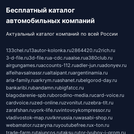
Бесплатный каталог
автомобильных компаний
Актуальный каталог компаний по всей России
133chel.ru
13autor-kolonka.ru
2864420.ru
2rich.ru
3-d-file.ru
3d-file.ru
a-cdc.ru
aalse.ru
a380club.ru
airgungames.ru
accounts-112.ru
adler-jun.ru
adonyev.ru
alfeihavsalnassr.ru
altaipant.ru
argentinamia.ru
aria-family.ru
arkrym.ru
ashanet.ru
belgorod-day.ru
bankaribi.ru
bandamn.ru
bigfatcc.ru
blagodarenie-spb.ru
borodino-media.ru
card-voice.ru
cardvoice.ru
zed-online.ru
zvonitut.ru
zebra-tlt.ru
zarafshan.ru
york-life.ru
vintovoykompressor.ru
vladivostok-map.ru
vlknrussia.ru
wasabi-shop.ru
webamator.ru
zaryna.ru
youtubefree.ru
x-ton.ru
trade-farm.ru
tajuncos.ru
taksu.ru
tor-lyubov-i-grom.ru