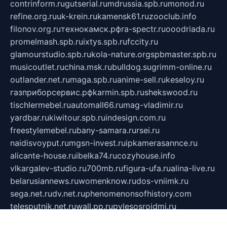
contrinform.ru
gutserial.ru
mdrussia.spb.ru
monod.ru
refine.org.ru
uk-krein.ru
kamensk61.ru
zooclub.info
filonov.org.ru
технокамск.рф
ra-spectr.ru
ooodriada.ru
promelmash.spb.ru
ixtys.spb.ru
fccity.ru
glamourstudio.spb.ru
kola-nature.org
spbmaster.spb.ru
musicoutlet.ru
china.msk.ru
bulldog.su
grimm-online.ru
outlander.net.ru
maga.spb.ru
anime-sell.ru
keseloy.ru
газприборсервис.рф
karmin.spb.ru
shekswood.ru
tischlermebel.ru
automall66.ru
mag-vladimir.ru
yardbar.ru
kiwitour.spb.ru
indesign.com.ru
freestylemebel.ru
bany-samara.ru
rsei.ru
naidisvoyput.ru
mgsn-invest.ru
ipkamerasannce.ru
alicante-house.ru
ibelka74.ru
cozyhouse.info
vlkargalev-studio.ru
700mb.ru
figura-ufa.ru
alina-live.ru
belarusiannews.ru
womenknow.ru
dos-vniimk.ru
sega.net.ru
dv.net.ru
phenomenonsofhistory.com
telesputnik.net.ru
wall.pp.ru
pylesosroidmi.ru
gtc-clan.ru
cligs.ru
bibikazap.ru
popova.org.ru