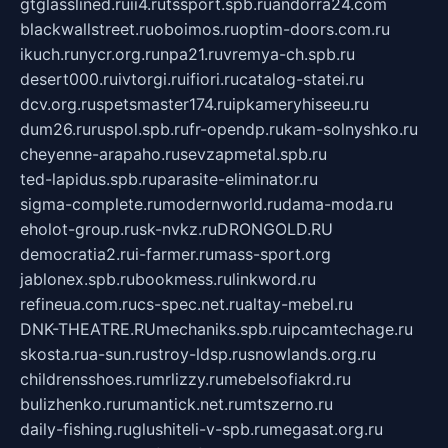
gtglasslined.ru
ii4.ru
tssport.spb.ru
andorra24.com
blackwallstreet.ru
oboimos.ru
optim-doors.com.ru
ikuch.ru
nycr.org.ru
npa21.ru
vremya-ch.spb.ru
desert000.ru
ivtorgi.ru
ifiori.ru
catalog-statei.ru
dcv.org.ru
spetsmaster174.ru
ipkameryhiseeu.ru
dum26.ru
ruspol.spb.ru
fr-opendp.ru
kam-solnyshko.ru
cheyenne-arapaho.ru
sevzapmetal.spb.ru
ted-lapidus.spb.ru
parasite-eliminator.ru
sigma-complete.ru
modernworld.ru
dama-moda.ru
eholot-group.ru
sk-nvkz.ru
DRONGOLD.RU
democratia2.ru
i-farmer.ru
mass-sport.org
jablonex.spb.ru
bookmess.ru
linkword.ru
refineua.com.ru
cs-spec.net.ru
altay-mebel.ru
DNK-THEATRE.RU
mechaniks.spb.ru
ipcamtechage.ru
skosta.ru
a-sun.ru
stroy-ldsp.ru
snowlands.org.ru
childrensshoes.ru
mrlizzy.ru
mebelsofiakrd.ru
bulizhenko.ru
rumantick.net.ru
mtszerno.ru
daily-fishing.ru
glushiteli-v-spb.ru
megasat.org.ru