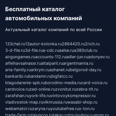
Бесплатный каталог
автомобильных компаний
Актуальный каталог компаний по всей России
133chel.ru
13autor-kolonka.ru
2864420.ru
2rich.ru
3-d-file.ru
3d-file.ru
a-cdc.ru
aalse.ru
a380club.ru
airgungames.ru
accounts-112.ru
adler-jun.ru
adonyev.ru
alfeihavsalnassr.ru
altaipant.ru
argentinamia.ru
aria-family.ru
arkrym.ru
ashanet.ru
belgorod-day.ru
bankaribi.ru
bandamn.ru
bigfatcc.ru
blagodarenie-spb.ru
borodino-media.ru
card-voice.ru
cardvoice.ru
zed-online.ru
zvonitut.ru
zebra-tlt.ru
zarafshan.ru
york-life.ru
vintovoykompressor.ru
vladivostok-map.ru
vlknrussia.ru
wasabi-shop.ru
webamator.ru
zaryna.ru
youtubefree.ru
x-ton.ru
trade-farm.ru
tajuncos.ru
taksu.ru
tor-lyubov-i-grom.ru