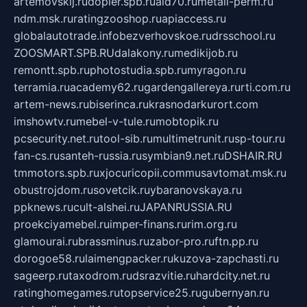
artemovskij.ru
dopler.spb.ru
aid70.ru
metall-perm.ru
ndm.msk.ru
ratingzooshop.ru
apiaccess.ru
globalautotrade.info
bezverhovskoe.ru
drsschool.ru
ZOOSMART.SPB.RU
dalakony.ru
medikijob.ru
remontt.spb.ru
photostudia.spb.ru
myragon.ru
terramia.ru
academy62.ru
gardengallereya.ru
rti.com.ru
artem-news.ru
biserinca.ru
krasnodarkurort.com
imshowtv.ru
mebel-v-tule.ru
mobtopik.ru
pcsecurity.net.ru
tool-sib.ru
multimetrunit.ru
sp-tour.ru
fan-cs.ru
santeh-russia.ru
symbian9.net.ru
DSHAIR.RU
tmmotors.spb.ru
xjocuricopii.com
musavtomat.msk.ru
obustrojdom.ru
sovetcik.ru
ybaranovskaya.ru
ppknews.ru
cult-alshei.ru
JAPANRUSSIA.RU
proekciyamebel.ru
imper-finans.ru
rim.org.ru
glamourai.ru
brassminus.ru
zabor-pro.ru
ftn.pp.ru
dorogoe58.ru
laimengpacker.ru
kuzova-zapchasti.ru
sageerp.ru
taxodrom.ru
dsrazvitie.ru
hardcity.net.ru
ratinghomegames.ru
topservice25.ru
gubernyan.ru