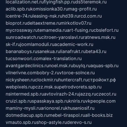
localization.net.ru
flyingfish.pp.ru
ds5teremok.ru
aclib.spb.ru
komissionka30.ru
mag-profit.ru
icentre-74.ru
leasing-nsk.ru
hd39.ru
rcd.com.ru
bioprot.ru
deltaextreme.ru
mirkotlov07.ru
mycrossway.ru
temamedia.ru
art-fusing.ru
cbslefort.ru
sunroadwatch.ru
citroen-yaroslavl.ru
ratnews.msk.ru
sk-if.ru
joomlamoduli.ru
academic-work.ru
bananaboys.ru
sanekua.ru
lianafrukt.ru
beta43.ru
tucsonwoori.com
alex-translation.ru
avantgardeclinics.ru
noel.msk.ru
buylq.ru
aquas-spb.ru
vilnerivne.com
bobry-2.ru
vtoroe-solnce.ru
nickysheen.ru
clockmir.ru
huntercraft.ru
стройокт.рф
webpixels.ru
pczz.msk.su
petrodvorets.spb.ru
nsintermed.spb.ru
avtovirazh-24.ru
jazzq.ru
czecot.ru
cruizi.spb.ru
spasskaya.spb.ru
kniris.ru
vkpeople.com
maminy-mysli.ru
arionorel.ru
khuseniosif.ru
dotmediacup.spb.ru
mebel-tiraspol.ru
all-books.biz
vmauto.spb.ru
shop-astyle.ru
derevo-s.ru