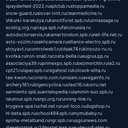
spayderhed-2022.ru
splclub.ru
stoppamedia.ru
snow-guard.ru
slovar-ivrit.ru
cleanmedicine.ru
shkurki-karakulya.ru
kanotiforet.spb.ru
tutmassage.ru
ecolog.org.ru
praga.spb.ru
falcorussia.ru
autodoctorservis.ru
kamertondom.spb.ru
net-life.net.ru
avto-vozim.ru
sakhcamera.ru
alliance-electro.spb.ru
stroyavt.ru
controlweb1.ru
tdsak74.ru
kinzozo-ru.ru
kvotka.ru
iron-snab.ru
costa-bella.ru
eugrus.pp.ru
associaciya39.ru
primexpo.spb.ru
bezmorchin.ru
ia2.ru
cpt21.ru
ispecspb.ru
regahost.ru
kolosok-elita.ru
tae-kwon.ru
consrio.com.ru
insiam.ru
avegainfo.ru
archery161.ru
bigencyclica.ru
vlast16.ru
korru.net
sarmiento.spb.su
extelopedia.ru
lammin-suo.spb.ru
iskatour.spb.ru
snpi.org.ru
running-line.ru
krygeva-spa.ru
chel.net.ru
rust-loco.ru
dugshop.ru
hl-beta.spb.ru
school494.spb.ru
mymubaby.ru
epoha-metalband.ru
ngr.spb.ru
rusgosnews.com
dieselvostok.ru
24hostel.msk.ru
w-dev.ru
f-ship.ru