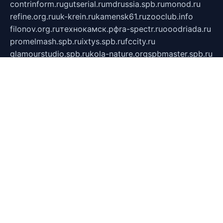
contrinform.ru
gutserial.ru
mdrussia.spb.ru
monod.ru
refine.org.ru
uk-krein.ru
kamensk61.ru
zooclub.info
filonov.org.ru
технокамск.рф
ra-spectr.ru
ooodriada.ru
promelmash.spb.ru
ixtys.spb.ru
fccity.ru
glamourstudio.spb.ru
kola-nature.org
spbmaster.spb.ru
musicoutlet.ru
china.msk.ru
bulldog.su
grimm-online.ru
outlander.net.ru
maga.spb.ru
anime-sell.ru
keseloy.ru
газприборсервис.рф
karmin.spb.ru
shekswood.ru
tischlermebel.ru
automall66.ru
mag-vladimir.ru
yardbar.ru
kiwitour.spb.ru
indesign.com.ru
freestylemebel.ru
bany-samara.ru
rsei.ru
naidisvoyput.ru
mgsn-invest.ru
ipkamerasannce.ru
alicante-house.ru
ibelka74.ru
cozyhouse.info
vlkargalev-studio.ru
700mb.ru
figura-ufa.ru
alina-live.ru
belarusiannews.ru
womenknow.ru
dos-vniimk.ru
sega.net.ru
dv.net.ru
phenomenonsofhistory.com
telesputnik.net.ru
wall.pp.ru
pylesosroidmi.ru
gtc-clan.ru
cligs.ru
bibikazap.ru
popova.org.ru