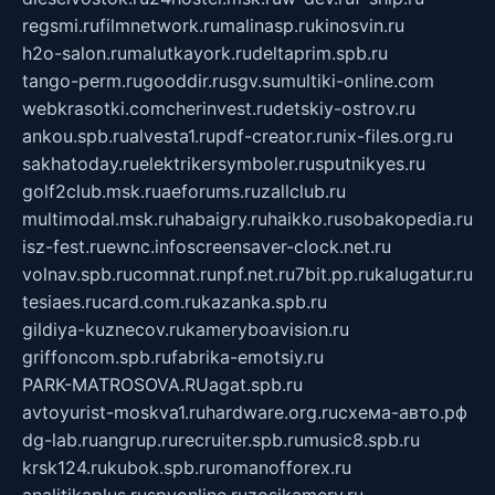
regsmi.ru
filmnetwork.ru
malinasp.ru
kinosvin.ru
h2o-salon.ru
malutkayork.ru
deltaprim.spb.ru
tango-perm.ru
gooddir.ru
sgv.su
multiki-online.com
webkrasotki.com
cherinvest.ru
detskiy-ostrov.ru
ankou.spb.ru
alvesta1.ru
pdf-creator.ru
nix-files.org.ru
sakhatoday.ru
elektrikersymboler.ru
sputnikyes.ru
golf2club.msk.ru
aeforums.ru
zallclub.ru
multimodal.msk.ru
habaigry.ru
haikko.ru
sobakopedia.ru
isz-fest.ru
ewnc.info
screensaver-clock.net.ru
volnav.spb.ru
comnat.ru
npf.net.ru
7bit.pp.ru
kalugatur.ru
tesiaes.ru
card.com.ru
kazanka.spb.ru
gildiya-kuznecov.ru
kameryboavision.ru
griffoncom.spb.ru
fabrika-emotsiy.ru
PARK-MATROSOVA.RU
agat.spb.ru
avtoyurist-moskva1.ru
hardware.org.ru
схема-авто.рф
dg-lab.ru
angrup.ru
recruiter.spb.ru
music8.spb.ru
krsk124.ru
kubok.spb.ru
romanofforex.ru
analitikaplus.ru
spyonline.ru
zosikamery.ru