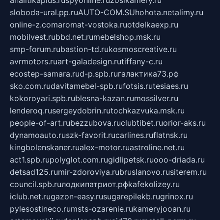
sloboda-ural.pp.ru
AUTO-COM.SU
hohota.net
alimy.ru
online-z.com
aromat-vostoka.ru
otdelkaexp.ru
mobilvest.ru
bbd.net.ru
mebelshop.msk.ru
smp-forum.ru
bastion-td.ru
kosmoscreative.ru
avrmotors.ru
art-galadesign.ru
tiffany-c.ru
ecostep-samara.ru
d-p.spb.ru
галактика73.рф
sko.com.ru
davitamebel-spb.ru
fotsis.ru
tesiaes.ru
kokoroyari.spb.ru
blesna-kazan.ru
mossilver.ru
lenderoq.ru
sergeydobrin.ru
tochkazvuka.msk.ru
people-of-art.ru
bezzubova.ru
clubtibet.ru
orior-aks.ru
dynamoauto.ru
szk-favorit.ru
carlines.ru
flatnsk.ru
kingbolenskaner.ru
alex-motor.ru
astroline.net.ru
act1.spb.ru
polyglot.com.ru
gidlipetsk.ru
ooo-driada.ru
detsad125.ru
mir-zdoroviya.ru
bruslanovo.ru
siterem.ru
council.spb.ru
лодкипатриот.рф
kafekolizey.ru
iclub.net.ru
gazon-easy.ru
sugarepilekb.ru
grinox.ru
pylesostineco.ru
msts-ozarenie.ru
kameryjooan.ru