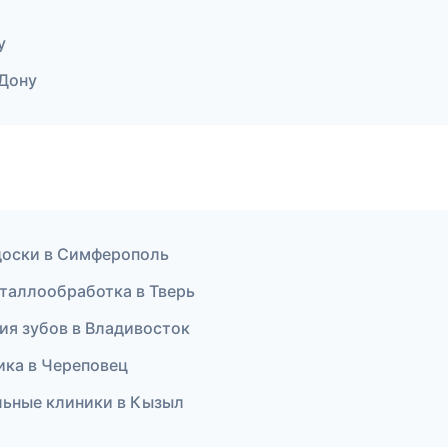
у
-Дону
 доски в Симферополь
еталлообработка в Тверь
ия зубов в Владивосток
тика в Череповец
льные клиники в Кызыл