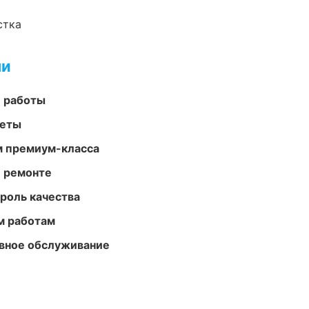
стка
ми
е работы
меты
м премиум-класса
и ремонте
роль качества
м работам
вное обслуживание