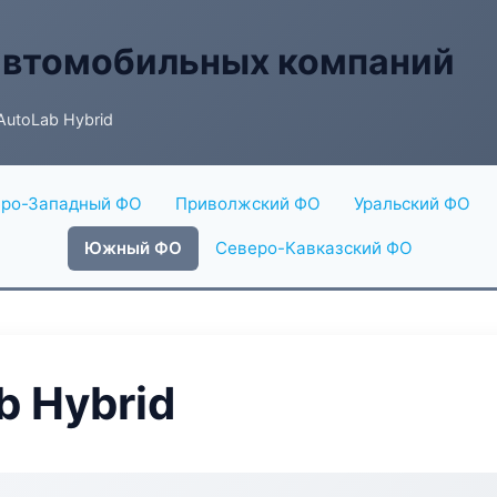
автомобильных компаний
utoLab Hybrid
ро-Западный ФО
Приволжский ФО
Уральский ФО
Южный ФО
Северо-Кавказский ФО
 Hybrid