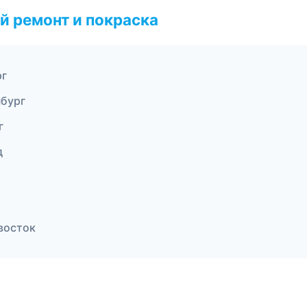
й ремонт и покраска
рг
нбург
г
д
восток