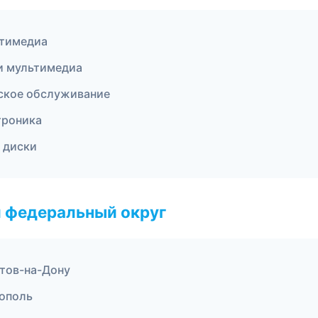
ьтимедиа
 и мультимедиа
еское обслуживание
троника
 диски
 федеральный округ
стов-на-Дону
ополь