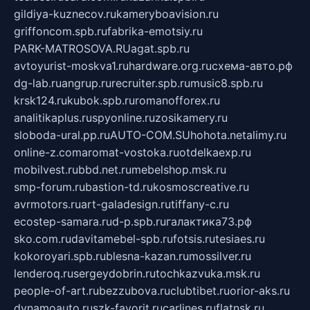
gildiya-kuznecov.ru
kameryboavision.ru
griffoncom.spb.ru
fabrika-emotsiy.ru
PARK-MATROSOVA.RU
agat.spb.ru
avtoyurist-moskva1.ru
hardware.org.ru
схема-авто.рф
dg-lab.ru
angrup.ru
recruiter.spb.ru
music8.spb.ru
krsk124.ru
kubok.spb.ru
romanofforex.ru
analitikaplus.ru
spyonline.ru
zosikamery.ru
sloboda-ural.pp.ru
AUTO-COM.SU
hohota.net
alimy.ru
online-z.com
aromat-vostoka.ru
otdelkaexp.ru
mobilvest.ru
bbd.net.ru
mebelshop.msk.ru
smp-forum.ru
bastion-td.ru
kosmoscreative.ru
avrmotors.ru
art-galadesign.ru
tiffany-c.ru
ecostep-samara.ru
d-p.spb.ru
галактика73.рф
sko.com.ru
davitamebel-spb.ru
fotsis.ru
tesiaes.ru
kokoroyari.spb.ru
blesna-kazan.ru
mossilver.ru
lenderoq.ru
sergeydobrin.ru
tochkazvuka.msk.ru
people-of-art.ru
bezzubova.ru
clubtibet.ru
orior-aks.ru
dynamoauto.ru
szk-favorit.ru
carlines.ru
flatnsk.ru