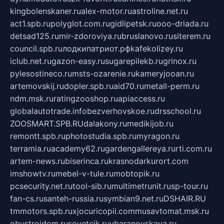
kingbolenskaner.ru
alex-motor.ru
astroline.net.ru
act1.spb.ru
polyglot.com.ru
gidlipetsk.ru
ooo-driada.ru
detsad125.ru
mir-zdoroviya.ru
bruslanovo.ru
siterem.ru
council.spb.ru
лодкипатриот.рф
kafekolizey.ru
iclub.net.ru
gazon-easy.ru
sugarepilekb.ru
grinox.ru
pylesostineco.ru
msts-ozarenie.ru
kameryjooan.ru
artemovskij.ru
dopler.spb.ru
aid70.ru
metall-perm.ru
ndm.msk.ru
ratingzooshop.ru
apiaccess.ru
globalautotrade.info
bezverhovskoe.ru
drsschool.ru
ZOOSMART.SPB.RU
dalakony.ru
medikijob.ru
remontt.spb.ru
photostudia.spb.ru
myragon.ru
terramia.ru
academy62.ru
gardengallereya.ru
rti.com.ru
artem-news.ru
biserinca.ru
krasnodarkurort.com
imshowtv.ru
mebel-v-tule.ru
mobtopik.ru
pcsecurity.net.ru
tool-sib.ru
multimetrunit.ru
sp-tour.ru
fan-cs.ru
santeh-russia.ru
symbian9.net.ru
DSHAIR.RU
tmmotors.spb.ru
xjocuricopii.com
musavtomat.msk.ru
obustrojdom.ru
sovetcik.ru
ybaranovskaya.ru