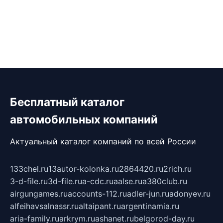
Бесплатный каталог
автомобильных компаний
Актуальный каталог компаний по всей России
133chel.ru
13autor-kolonka.ru
2864420.ru
2rich.ru
3-d-file.ru
3d-file.ru
a-cdc.ru
aalse.ru
a380club.ru
airgungames.ru
accounts-112.ru
adler-jun.ru
adonyev.ru
alfeihavsalnassr.ru
altaipant.ru
argentinamia.ru
aria-family.ru
arkrym.ru
ashanet.ru
belgorod-day.ru