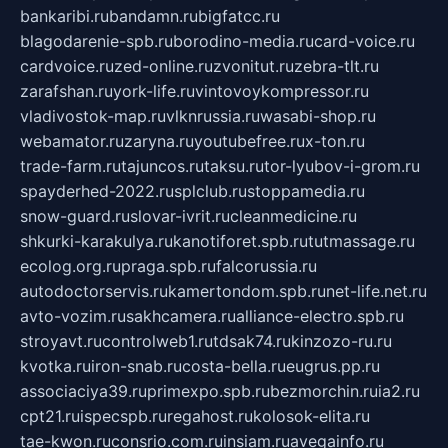
bankaribi.ru
bandamn.ru
bigfatcc.ru
blagodarenie-spb.ru
borodino-media.ru
card-voice.ru
cardvoice.ru
zed-online.ru
zvonitut.ru
zebra-tlt.ru
zarafshan.ru
york-life.ru
vintovoykompressor.ru
vladivostok-map.ru
vlknrussia.ru
wasabi-shop.ru
webamator.ru
zaryna.ru
youtubefree.ru
x-ton.ru
trade-farm.ru
tajuncos.ru
taksu.ru
tor-lyubov-i-grom.ru
spayderhed-2022.ru
splclub.ru
stoppamedia.ru
snow-guard.ru
slovar-ivrit.ru
cleanmedicine.ru
shkurki-karakulya.ru
kanotiforet.spb.ru
tutmassage.ru
ecolog.org.ru
praga.spb.ru
falcorussia.ru
autodoctorservis.ru
kamertondom.spb.ru
net-life.net.ru
avto-vozim.ru
sakhcamera.ru
alliance-electro.spb.ru
stroyavt.ru
controlweb1.ru
tdsak74.ru
kinzozo-ru.ru
kvotka.ru
iron-snab.ru
costa-bella.ru
eugrus.pp.ru
associaciya39.ru
primexpo.spb.ru
bezmorchin.ru
ia2.ru
cpt21.ru
ispecspb.ru
regahost.ru
kolosok-elita.ru
tae-kwon.ru
consrio.com.ru
insiam.ru
avegainfo.ru