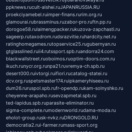
ppknews.ru
cult-alshei.ru
JAPANRUSSIA.RU
proekciyamebel.ru
imper-finans.ru
rim.org.ru
glamourai.ru
brassminus.ru
zabor-pro.ru
ftn.pp.ru
dorogoe58.ru
laimengpacker.ru
kuzova-zapchasti.ru
sageerp.ru
taxodrom.ru
dsrazvitie.ru
hardcity.net.ru
ratinghomegames.ru
topservice25.ru
gubernyan.ru
gtglasslined.ru
ii4.ru
tssport.spb.ru
andorra24.com
blackwallstreet.ru
oboimos.ru
optim-doors.com.ru
ikuch.ru
nycr.org.ru
npa21.ru
vremya-ch.spb.ru
desert000.ru
ivtorgi.ru
ifiori.ru
catalog-statei.ru
dcv.org.ru
spetsmaster174.ru
ipkameryhiseeu.ru
dum26.ru
ruspol.spb.ru
fr-opendp.ru
kam-solnyshko.ru
cheyenne-arapaho.ru
sevzapmetal.spb.ru
ted-lapidus.spb.ru
parasite-eliminator.ru
sigma-complete.ru
modernworld.ru
dama-moda.ru
eholot-group.ru
sk-nvkz.ru
DRONGOLD.RU
democratia2.ru
i-farmer.ru
mass-sport.org