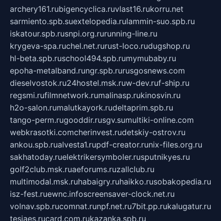
archery161.ru
bigencyclica.ru
vlast16.ru
korru.net
sarmiento.spb.su
extelopedia.ru
lammin-suo.spb.ru
iskatour.spb.ru
snpi.org.ru
running-line.ru
krygeva-spa.ru
chel.net.ru
rust-loco.ru
dugshop.ru
hl-beta.spb.ru
school494.spb.ru
mymubaby.ru
epoha-metalband.ru
ngr.spb.ru
rusgosnews.com
dieselvostok.ru
24hostel.msk.ru
w-dev.ru
f-ship.ru
regsmi.ru
filmnetwork.ru
malinasp.ru
kinosvin.ru
h2o-salon.ru
malutkayork.ru
deltaprim.spb.ru
tango-perm.ru
gooddir.ru
sgv.su
multiki-online.com
webkrasotki.com
cherinvest.ru
detskiy-ostrov.ru
ankou.spb.ru
alvesta1.ru
pdf-creator.ru
nix-files.org.ru
sakhatoday.ru
elektrikersymboler.ru
sputnikyes.ru
golf2club.msk.ru
aeforums.ru
zallclub.ru
multimodal.msk.ru
habaigry.ru
haikko.ru
sobakopedia.ru
isz-fest.ru
ewnc.info
screensaver-clock.net.ru
volnav.spb.ru
comnat.ru
npf.net.ru
7bit.pp.ru
kalugatur.ru
tesiaes.ru
card.com.ru
kazanka.spb.ru