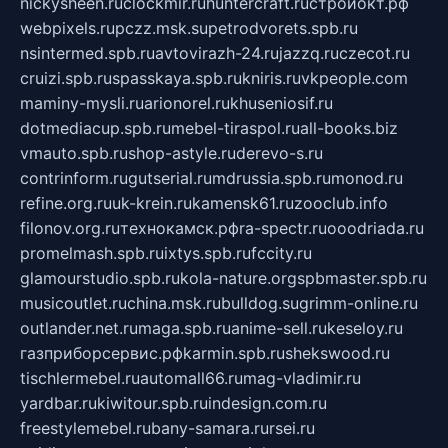
nickysheen.ru
clockmir.ru
huntercraft.ru
стройокт.рф
webpixels.ru
pczz.msk.su
petrodvorets.spb.ru
nsintermed.spb.ru
avtovirazh-24.ru
jazzq.ru
czecot.ru
cruizi.spb.ru
spasskaya.spb.ru
kniris.ru
vkpeople.com
maminy-mysli.ru
arionorel.ru
khuseniosif.ru
dotmediacup.spb.ru
mebel-tiraspol.ru
all-books.biz
vmauto.spb.ru
shop-astyle.ru
derevo-s.ru
contrinform.ru
gutserial.ru
mdrussia.spb.ru
monod.ru
refine.org.ru
uk-krein.ru
kamensk61.ru
zooclub.info
filonov.org.ru
технокамск.рф
ra-spectr.ru
ooodriada.ru
promelmash.spb.ru
ixtys.spb.ru
fccity.ru
glamourstudio.spb.ru
kola-nature.org
spbmaster.spb.ru
musicoutlet.ru
china.msk.ru
bulldog.su
grimm-online.ru
outlander.net.ru
maga.spb.ru
anime-sell.ru
keseloy.ru
газприборсервис.рф
karmin.spb.ru
shekswood.ru
tischlermebel.ru
automall66.ru
mag-vladimir.ru
yardbar.ru
kiwitour.spb.ru
indesign.com.ru
freestylemebel.ru
bany-samara.ru
rsei.ru