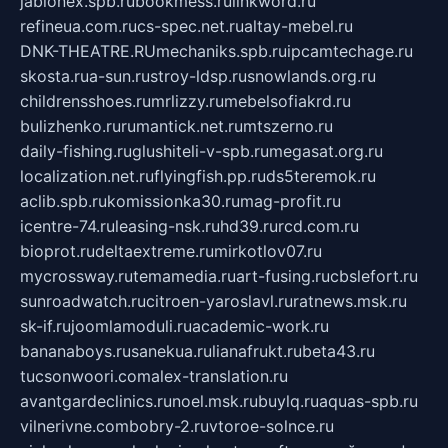
jablonex.spb.ru
bookmess.ru
linkword.ru
refineua.com.ru
cs-spec.net.ru
altay-mebel.ru
DNK-THEATRE.RU
mechaniks.spb.ru
ipcamtechage.ru
skosta.ru
a-sun.ru
stroy-ldsp.ru
snowlands.org.ru
childrensshoes.ru
mrlizzy.ru
mebelsofiakrd.ru
bulizhenko.ru
rumantick.net.ru
mtszerno.ru
daily-fishing.ru
glushiteli-v-spb.ru
megasat.org.ru
localization.net.ru
flyingfish.pp.ru
ds5teremok.ru
aclib.spb.ru
komissionka30.ru
mag-profit.ru
icentre-74.ru
leasing-nsk.ru
hd39.ru
rcd.com.ru
bioprot.ru
deltaextreme.ru
mirkotlov07.ru
mycrossway.ru
temamedia.ru
art-fusing.ru
cbslefort.ru
sunroadwatch.ru
citroen-yaroslavl.ru
ratnews.msk.ru
sk-if.ru
joomlamoduli.ru
academic-work.ru
bananaboys.ru
sanekua.ru
lianafrukt.ru
beta43.ru
tucsonwoori.com
alex-translation.ru
avantgardeclinics.ru
noel.msk.ru
buylq.ru
aquas-spb.ru
vilnerivne.com
bobry-2.ru
vtoroe-solnce.ru