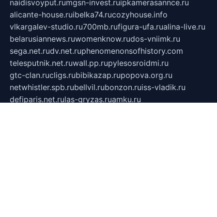
naidisvoyput.ru
mgsn-invest.ru
ipkamerasannce.ru
alicante-house.ru
ibelka74.ru
cozyhouse.info
vlkargalev-studio.ru
700mb.ru
figura-ufa.ru
alina-live.ru
belarusiannews.ru
womenknow.ru
dos-vniimk.ru
sega.net.ru
dv.net.ru
phenomenonsofhistory.com
telesputnik.net.ru
wall.pp.ru
pylesosroidmi.ru
gtc-clan.ru
cligs.ru
bibikazap.ru
popova.org.ru
netwhistler.spb.ru
bellvil.ru
bonzon.ru
iss-vladik.ru
defiparis.net.ru
las-gryzas.ru
amku.ru
electednews.spb.ru
feather.org.ru
spar72.ru
tankiigri.ru
dominus.com.ru
ibtree.ru
sanykool.pp.ru
unixlib.org.ru
menatep.spb.ru
gartenterrassen.ru
printeka.ru
skvozilka.com.ru
parkovka-pub.ru
lovemobi.ru
art-ru.ru
emulatorz.com.ru
alucomp.com.ru
tatforum.com.ru
alternativa-profi.ru
dermakler.ru
artsurvey.ru
aredir.ru
khimspas.ru
centr-maxi.ru
2018r.ru
bort-stomer-defort.ru
professional2.ru
gibsons.ru
artselena.ru
art-pilot.ru
ingredient.spb.ru