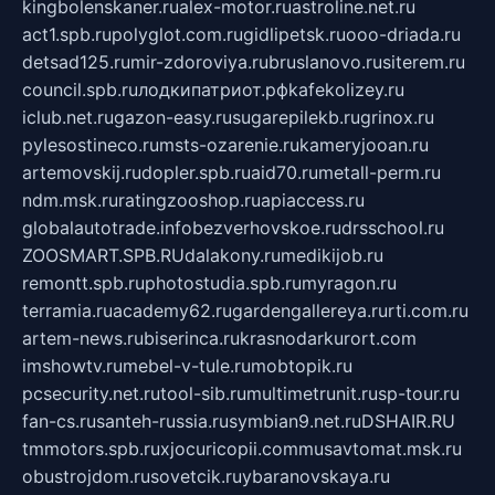
kingbolenskaner.ru
alex-motor.ru
astroline.net.ru
act1.spb.ru
polyglot.com.ru
gidlipetsk.ru
ooo-driada.ru
detsad125.ru
mir-zdoroviya.ru
bruslanovo.ru
siterem.ru
council.spb.ru
лодкипатриот.рф
kafekolizey.ru
iclub.net.ru
gazon-easy.ru
sugarepilekb.ru
grinox.ru
pylesostineco.ru
msts-ozarenie.ru
kameryjooan.ru
artemovskij.ru
dopler.spb.ru
aid70.ru
metall-perm.ru
ndm.msk.ru
ratingzooshop.ru
apiaccess.ru
globalautotrade.info
bezverhovskoe.ru
drsschool.ru
ZOOSMART.SPB.RU
dalakony.ru
medikijob.ru
remontt.spb.ru
photostudia.spb.ru
myragon.ru
terramia.ru
academy62.ru
gardengallereya.ru
rti.com.ru
artem-news.ru
biserinca.ru
krasnodarkurort.com
imshowtv.ru
mebel-v-tule.ru
mobtopik.ru
pcsecurity.net.ru
tool-sib.ru
multimetrunit.ru
sp-tour.ru
fan-cs.ru
santeh-russia.ru
symbian9.net.ru
DSHAIR.RU
tmmotors.spb.ru
xjocuricopii.com
musavtomat.msk.ru
obustrojdom.ru
sovetcik.ru
ybaranovskaya.ru