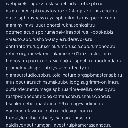
webpixels.ru
pczz.msk.su
petrodvorets.spb.ru
nsintermed.spb.ru
avtovirazh-24.ru
jazzq.ru
czecot.ru
cruizi.spb.ru
spasskaya.spb.ru
kniris.ru
vkpeople.com
maminy-mysli.ru
arionorel.ru
khuseniosif.ru
dotmediacup.spb.ru
mebel-tiraspol.ru
all-books.biz
vmauto.spb.ru
shop-astyle.ru
derevo-s.ru
contrinform.ru
gutserial.ru
mdrussia.spb.ru
monod.ru
refine.org.ru
uk-krein.ru
kamensk61.ru
zooclub.info
filonov.org.ru
технокамск.рф
ra-spectr.ru
ooodriada.ru
promelmash.spb.ru
ixtys.spb.ru
fccity.ru
glamourstudio.spb.ru
kola-nature.org
spbmaster.spb.ru
musicoutlet.ru
china.msk.ru
bulldog.su
grimm-online.ru
outlander.net.ru
maga.spb.ru
anime-sell.ru
keseloy.ru
газприборсервис.рф
karmin.spb.ru
shekswood.ru
tischlermebel.ru
automall66.ru
mag-vladimir.ru
yardbar.ru
kiwitour.spb.ru
indesign.com.ru
freestylemebel.ru
bany-samara.ru
rsei.ru
naidisvoyput.ru
mgsn-invest.ru
ipkamerasannce.ru