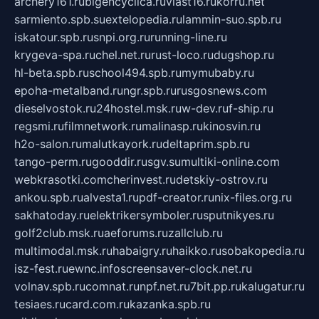
archery161.ru
bigencyclica.ru
vlast16.ru
korru.net
sarmiento.spb.su
extelopedia.ru
lammin-suo.spb.ru
iskatour.spb.ru
snpi.org.ru
running-line.ru
krygeva-spa.ru
chel.net.ru
rust-loco.ru
dugshop.ru
hl-beta.spb.ru
school494.spb.ru
mymubaby.ru
epoha-metalband.ru
ngr.spb.ru
rusgosnews.com
dieselvostok.ru
24hostel.msk.ru
w-dev.ru
f-ship.ru
regsmi.ru
filmnetwork.ru
malinasp.ru
kinosvin.ru
h2o-salon.ru
malutkayork.ru
deltaprim.spb.ru
tango-perm.ru
gooddir.ru
sgv.su
multiki-online.com
webkrasotki.com
cherinvest.ru
detskiy-ostrov.ru
ankou.spb.ru
alvesta1.ru
pdf-creator.ru
nix-files.org.ru
sakhatoday.ru
elektrikersymboler.ru
sputnikyes.ru
golf2club.msk.ru
aeforums.ru
zallclub.ru
multimodal.msk.ru
habaigry.ru
haikko.ru
sobakopedia.ru
isz-fest.ru
ewnc.info
screensaver-clock.net.ru
volnav.spb.ru
comnat.ru
npf.net.ru
7bit.pp.ru
kalugatur.ru
tesiaes.ru
card.com.ru
kazanka.spb.ru