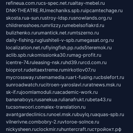
refineua.com.ru
cs-spec.net.ru
altay-mebel.ru
DNK-THEATRE.RU
mechaniks.spb.ru
ipcamtechage.ru
skosta.ru
a-sun.ru
stroy-ldsp.ru
snowlands.org.ru
childrensshoes.ru
mrlizzy.ru
mebelsofiakrd.ru
bulizhenko.ru
rumantick.net.ru
mtszerno.ru
daily-fishing.ru
glushiteli-v-spb.ru
megasat.org.ru
localization.net.ru
flyingfish.pp.ru
ds5teremok.ru
aclib.spb.ru
komissionka30.ru
mag-profit.ru
icentre-74.ru
leasing-nsk.ru
hd39.ru
rcd.com.ru
bioprot.ru
deltaextreme.ru
mirkotlov07.ru
mycrossway.ru
temamedia.ru
art-fusing.ru
cbslefort.ru
sunroadwatch.ru
citroen-yaroslavl.ru
ratnews.msk.ru
sk-if.ru
joomlamoduli.ru
academic-work.ru
bananaboys.ru
sanekua.ru
lianafrukt.ru
beta43.ru
tucsonwoori.com
alex-translation.ru
avantgardeclinics.ru
noel.msk.ru
buylq.ru
aquas-spb.ru
vilnerivne.com
bobry-2.ru
vtoroe-solnce.ru
nickysheen.ru
clockmir.ru
huntercraft.ru
стройокт.рф