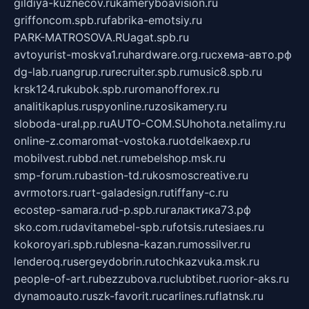
gildiya-kuznecov.ru
kameryboavision.ru
griffoncom.spb.ru
fabrika-emotsiy.ru
PARK-MATROSOVA.RU
agat.spb.ru
avtoyurist-moskva1.ru
hardware.org.ru
схема-авто.рф
dg-lab.ru
angrup.ru
recruiter.spb.ru
music8.spb.ru
krsk124.ru
kubok.spb.ru
romanofforex.ru
analitikaplus.ru
spyonline.ru
zosikamery.ru
sloboda-ural.pp.ru
AUTO-COM.SU
hohota.net
alimy.ru
online-z.com
aromat-vostoka.ru
otdelkaexp.ru
mobilvest.ru
bbd.net.ru
mebelshop.msk.ru
smp-forum.ru
bastion-td.ru
kosmoscreative.ru
avrmotors.ru
art-galadesign.ru
tiffany-c.ru
ecostep-samara.ru
d-p.spb.ru
галактика73.рф
sko.com.ru
davitamebel-spb.ru
fotsis.ru
tesiaes.ru
kokoroyari.spb.ru
blesna-kazan.ru
mossilver.ru
lenderoq.ru
sergeydobrin.ru
tochkazvuka.msk.ru
people-of-art.ru
bezzubova.ru
clubtibet.ru
orior-aks.ru
dynamoauto.ru
szk-favorit.ru
carlines.ru
flatnsk.ru