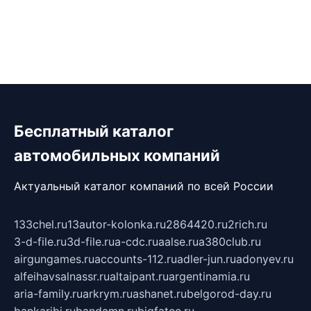
Бесплатный каталог
автомобильных компаний
Актуальный каталог компаний по всей России
133chel.ru
13autor-kolonka.ru
2864420.ru
2rich.ru
3-d-file.ru
3d-file.ru
a-cdc.ru
aalse.ru
a380club.ru
airgungames.ru
accounts-112.ru
adler-jun.ru
adonyev.ru
alfeihavsalnassr.ru
altaipant.ru
argentinamia.ru
aria-family.ru
arkrym.ru
ashanet.ru
belgorod-day.ru
bankaribi.ru
bandamn.ru
bigfatcc.ru