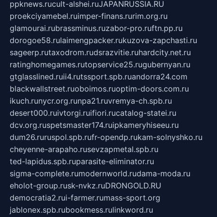
ppknews.ru
cult-alshei.ru
JAPANRUSSIA.RU
proekciyamebel.ru
imper-finans.ru
rim.org.ru
glamourai.ru
brassminus.ru
zabor-pro.ru
ftn.pp.ru
dorogoe58.ru
laimengpacker.ru
kuzova-zapchasti.ru
sageerp.ru
taxodrom.ru
dsrazvitie.ru
hardcity.net.ru
ratinghomegames.ru
topservice25.ru
gubernyan.ru
gtglasslined.ru
ii4.ru
tssport.spb.ru
andorra24.com
blackwallstreet.ru
oboimos.ru
optim-doors.com.ru
ikuch.ru
nycr.org.ru
npa21.ru
vremya-ch.spb.ru
desert000.ru
ivtorgi.ru
ifiori.ru
catalog-statei.ru
dcv.org.ru
spetsmaster174.ru
ipkameryhiseeu.ru
dum26.ru
ruspol.spb.ru
fr-opendp.ru
kam-solnyshko.ru
cheyenne-arapaho.ru
sevzapmetal.spb.ru
ted-lapidus.spb.ru
parasite-eliminator.ru
sigma-complete.ru
modernworld.ru
dama-moda.ru
eholot-group.ru
sk-nvkz.ru
DRONGOLD.RU
democratia2.ru
i-farmer.ru
mass-sport.org
jablonex.spb.ru
bookmess.ru
linkword.ru