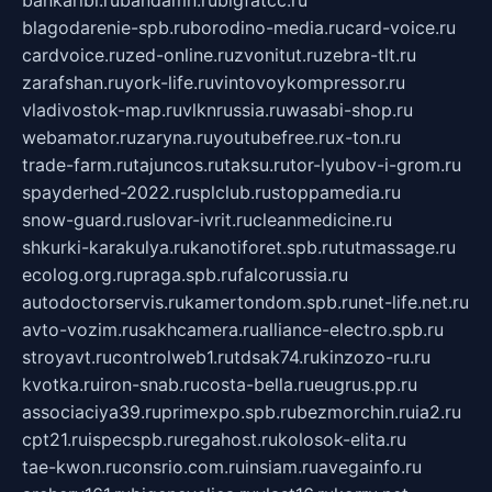
blagodarenie-spb.ru
borodino-media.ru
card-voice.ru
cardvoice.ru
zed-online.ru
zvonitut.ru
zebra-tlt.ru
zarafshan.ru
york-life.ru
vintovoykompressor.ru
vladivostok-map.ru
vlknrussia.ru
wasabi-shop.ru
webamator.ru
zaryna.ru
youtubefree.ru
x-ton.ru
trade-farm.ru
tajuncos.ru
taksu.ru
tor-lyubov-i-grom.ru
spayderhed-2022.ru
splclub.ru
stoppamedia.ru
snow-guard.ru
slovar-ivrit.ru
cleanmedicine.ru
shkurki-karakulya.ru
kanotiforet.spb.ru
tutmassage.ru
ecolog.org.ru
praga.spb.ru
falcorussia.ru
autodoctorservis.ru
kamertondom.spb.ru
net-life.net.ru
avto-vozim.ru
sakhcamera.ru
alliance-electro.spb.ru
stroyavt.ru
controlweb1.ru
tdsak74.ru
kinzozo-ru.ru
kvotka.ru
iron-snab.ru
costa-bella.ru
eugrus.pp.ru
associaciya39.ru
primexpo.spb.ru
bezmorchin.ru
ia2.ru
cpt21.ru
ispecspb.ru
regahost.ru
kolosok-elita.ru
tae-kwon.ru
consrio.com.ru
insiam.ru
avegainfo.ru