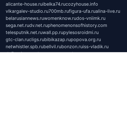
alicante-house.ru
ibelka74.ru
cozyhouse.info
vlkargalev-studio.ru
700mb.ru
figura-ufa.ru
alina-live.ru
belarusiannews.ru
womenknow.ru
dos-vniimk.ru
sega.net.ru
dv.net.ru
phenomenonsofhistory.com
telesputnik.net.ru
wall.pp.ru
pylesosroidmi.ru
gtc-clan.ru
cligs.ru
bibikazap.ru
popova.org.ru
netwhistler.spb.ru
bellvil.ru
bonzon.ru
iss-vladik.ru
defiparis.net.ru
las-gryzas.ru
amku.ru
electednews.spb.ru
feather.org.ru
spar72.ru
tankiigri.ru
dominus.com.ru
ibtree.ru
sanykool.pp.ru
unixlib.org.ru
menatep.spb.ru
gartenterrassen.ru
printeka.ru
skvozilka.com.ru
parkovka-pub.ru
lovemobi.ru
art-ru.ru
emulatorz.com.ru
alucomp.com.ru
tatforum.com.ru
alternativa-profi.ru
dermakler.ru
artsurvey.ru
aredir.ru
khimspas.ru
centr-maxi.ru
2018r.ru
bort-stomer-defort.ru
professional2.ru
gibsons.ru
artselena.ru
art-pilot.ru
ingredient.spb.ru
npfpolimer.spb.ru
argentum.spb.ru
hom-edu.ru