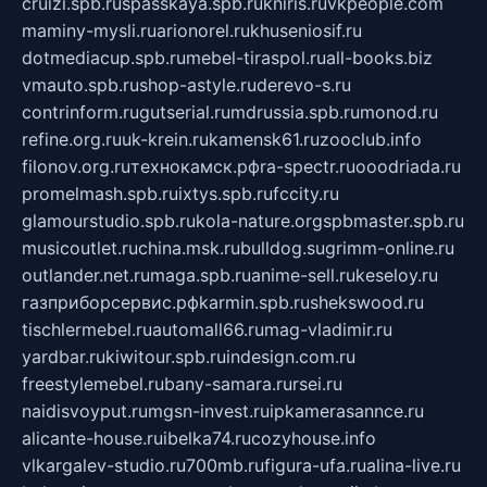
cruizi.spb.ru
spasskaya.spb.ru
kniris.ru
vkpeople.com
maminy-mysli.ru
arionorel.ru
khuseniosif.ru
dotmediacup.spb.ru
mebel-tiraspol.ru
all-books.biz
vmauto.spb.ru
shop-astyle.ru
derevo-s.ru
contrinform.ru
gutserial.ru
mdrussia.spb.ru
monod.ru
refine.org.ru
uk-krein.ru
kamensk61.ru
zooclub.info
filonov.org.ru
технокамск.рф
ra-spectr.ru
ooodriada.ru
promelmash.spb.ru
ixtys.spb.ru
fccity.ru
glamourstudio.spb.ru
kola-nature.org
spbmaster.spb.ru
musicoutlet.ru
china.msk.ru
bulldog.su
grimm-online.ru
outlander.net.ru
maga.spb.ru
anime-sell.ru
keseloy.ru
газприборсервис.рф
karmin.spb.ru
shekswood.ru
tischlermebel.ru
automall66.ru
mag-vladimir.ru
yardbar.ru
kiwitour.spb.ru
indesign.com.ru
freestylemebel.ru
bany-samara.ru
rsei.ru
naidisvoyput.ru
mgsn-invest.ru
ipkamerasannce.ru
alicante-house.ru
ibelka74.ru
cozyhouse.info
vlkargalev-studio.ru
700mb.ru
figura-ufa.ru
alina-live.ru