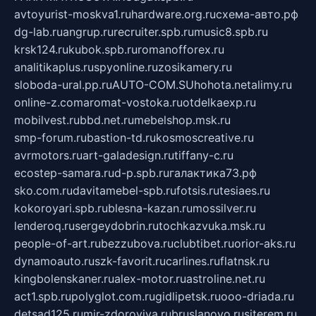
avtoyurist-moskva1.ru
hardware.org.ru
схема-авто.рф
dg-lab.ru
angrup.ru
recruiter.spb.ru
music8.spb.ru
krsk124.ru
kubok.spb.ru
romanofforex.ru
analitikaplus.ru
spyonline.ru
zosikamery.ru
sloboda-ural.pp.ru
AUTO-COM.SU
hohota.net
alimy.ru
online-z.com
aromat-vostoka.ru
otdelkaexp.ru
mobilvest.ru
bbd.net.ru
mebelshop.msk.ru
smp-forum.ru
bastion-td.ru
kosmoscreative.ru
avrmotors.ru
art-galadesign.ru
tiffany-c.ru
ecostep-samara.ru
d-p.spb.ru
галактика73.рф
sko.com.ru
davitamebel-spb.ru
fotsis.ru
tesiaes.ru
kokoroyari.spb.ru
blesna-kazan.ru
mossilver.ru
lenderoq.ru
sergeydobrin.ru
tochkazvuka.msk.ru
people-of-art.ru
bezzubova.ru
clubtibet.ru
orior-aks.ru
dynamoauto.ru
szk-favorit.ru
carlines.ru
flatnsk.ru
kingbolenskaner.ru
alex-motor.ru
astroline.net.ru
act1.spb.ru
polyglot.com.ru
gidlipetsk.ru
ooo-driada.ru
detsad125.ru
mir-zdoroviya.ru
bruslanovo.ru
siterem.ru