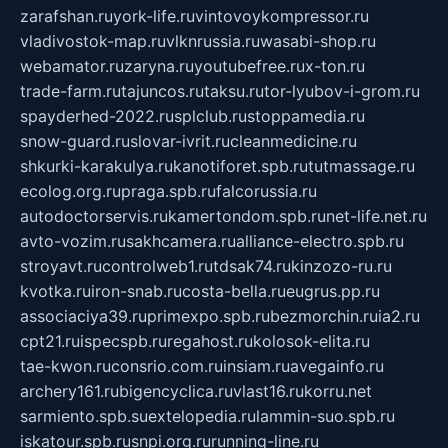
zarafshan.ru
york-life.ru
vintovoykompressor.ru
vladivostok-map.ru
vlknrussia.ru
wasabi-shop.ru
webamator.ru
zaryna.ru
youtubefree.ru
x-ton.ru
trade-farm.ru
tajuncos.ru
taksu.ru
tor-lyubov-i-grom.ru
spayderhed-2022.ru
splclub.ru
stoppamedia.ru
snow-guard.ru
slovar-ivrit.ru
cleanmedicine.ru
shkurki-karakulya.ru
kanotiforet.spb.ru
tutmassage.ru
ecolog.org.ru
praga.spb.ru
falcorussia.ru
autodoctorservis.ru
kamertondom.spb.ru
net-life.net.ru
avto-vozim.ru
sakhcamera.ru
alliance-electro.spb.ru
stroyavt.ru
controlweb1.ru
tdsak74.ru
kinzozo-ru.ru
kvotka.ru
iron-snab.ru
costa-bella.ru
eugrus.pp.ru
associaciya39.ru
primexpo.spb.ru
bezmorchin.ru
ia2.ru
cpt21.ru
ispecspb.ru
regahost.ru
kolosok-elita.ru
tae-kwon.ru
consrio.com.ru
insiam.ru
avegainfo.ru
archery161.ru
bigencyclica.ru
vlast16.ru
korru.net
sarmiento.spb.su
extelopedia.ru
lammin-suo.spb.ru
iskatour.spb.ru
snpi.org.ru
running-line.ru