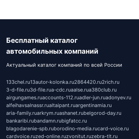
Бесплатный каталог
автомобильных компаний
Актуальный каталог компаний по всей России
133chel.ru
13autor-kolonka.ru
2864420.ru
2rich.ru
3-d-file.ru
3d-file.ru
a-cdc.ru
aalse.ru
a380club.ru
airgungames.ru
accounts-112.ru
adler-jun.ru
adonyev.ru
alfeihavsalnassr.ru
altaipant.ru
argentinamia.ru
aria-family.ru
arkrym.ru
ashanet.ru
belgorod-day.ru
bankaribi.ru
bandamn.ru
bigfatcc.ru
blagodarenie-spb.ru
borodino-media.ru
card-voice.ru
cardvoice.ru
zed-online.ru
zvonitut.ru
zebra-tlt.ru