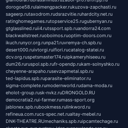
dorogoe58.ru
laimengpacker.ru
kuzova-zapchasti.ru
sageerp.ru
taxodrom.ru
dsrazvitie.ru
hardcity.net.ru
ratinghomegames.ru
topservice25.ru
gubernyan.ru
gtglasslined.ru
ii4.ru
tssport.spb.ru
andorra24.com
blackwallstreet.ru
oboimos.ru
optim-doors.com.ru
ikuch.ru
nycr.org.ru
npa21.ru
vremya-ch.spb.ru
desert000.ru
ivtorgi.ru
ifiori.ru
catalog-statei.ru
dcv.org.ru
spetsmaster174.ru
ipkameryhiseeu.ru
dum26.ru
ruspol.spb.ru
fr-opendp.ru
kam-solnyshko.ru
cheyenne-arapaho.ru
sevzapmetal.spb.ru
ted-lapidus.spb.ru
parasite-eliminator.ru
sigma-complete.ru
modernworld.ru
dama-moda.ru
eholot-group.ru
sk-nvkz.ru
DRONGOLD.RU
democratia2.ru
i-farmer.ru
mass-sport.org
jablonex.spb.ru
bookmess.ru
linkword.ru
refineua.com.ru
cs-spec.net.ru
altay-mebel.ru
DNK-THEATRE.RU
mechaniks.spb.ru
ipcamtechage.ru