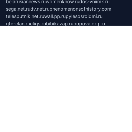
belarusiannews.ru
womenknow.ru
dos-vniimk.ru
sega.net.ru
dv.net.ru
phenomenonsofhistory.com
telesputnik.net.ru
wall.pp.ru
pylesosroidmi.ru
gtc-clan.ru
cligs.ru
bibikazap.ru
popova.org.ru
netwhistler.spb.ru
bellvil.ru
bonzon.ru
iss-vladik.ru
defiparis.net.ru
las-gryzas.ru
amku.ru
electednews.spb.ru
feather.org.ru
spar72.ru
tankiigri.ru
dominus.com.ru
ibtree.ru
sanykool.pp.ru
unixlib.org.ru
menatep.spb.ru
gartenterrassen.ru
printeka.ru
skvozilka.com.ru
parkovka-pub.ru
lovemobi.ru
art-ru.ru
emulatorz.com.ru
alucomp.com.ru
tatforum.com.ru
alternativa-profi.ru
dermakler.ru
artsurvey.ru
aredir.ru
khimspas.ru
centr-maxi.ru
2018r.ru
bort-stomer-defort.ru
professional2.ru
gibsons.ru
artselena.ru
art-pilot.ru
ingredient.spb.ru
npfpolimer.spb.ru
argentum.spb.ru
hom-edu.ru
af-num.ru
cashadvanceamericasev.org
trexp.spb.ru
apteka-gerzena.ru
vasilyevka.msk.ru