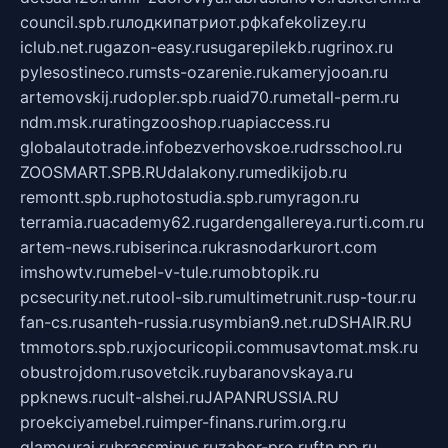
council.spb.ru
лодкипатриот.рф
kafekolizey.ru
iclub.net.ru
gazon-easy.ru
sugarepilekb.ru
grinox.ru
pylesostineco.ru
msts-ozarenie.ru
kameryjooan.ru
artemovskij.ru
dopler.spb.ru
aid70.ru
metall-perm.ru
ndm.msk.ru
ratingzooshop.ru
apiaccess.ru
globalautotrade.info
bezverhovskoe.ru
drsschool.ru
ZOOSMART.SPB.RU
dalakony.ru
medikijob.ru
remontt.spb.ru
photostudia.spb.ru
myragon.ru
terramia.ru
academy62.ru
gardengallereya.ru
rti.com.ru
artem-news.ru
biserinca.ru
krasnodarkurort.com
imshowtv.ru
mebel-v-tule.ru
mobtopik.ru
pcsecurity.net.ru
tool-sib.ru
multimetrunit.ru
sp-tour.ru
fan-cs.ru
santeh-russia.ru
symbian9.net.ru
DSHAIR.RU
tmmotors.spb.ru
xjocuricopii.com
musavtomat.msk.ru
obustrojdom.ru
sovetcik.ru
ybaranovskaya.ru
ppknews.ru
cult-alshei.ru
JAPANRUSSIA.RU
proekciyamebel.ru
imper-finans.ru
rim.org.ru
glamourai.ru
brassminus.ru
zabor-pro.ru
ftn.pp.ru