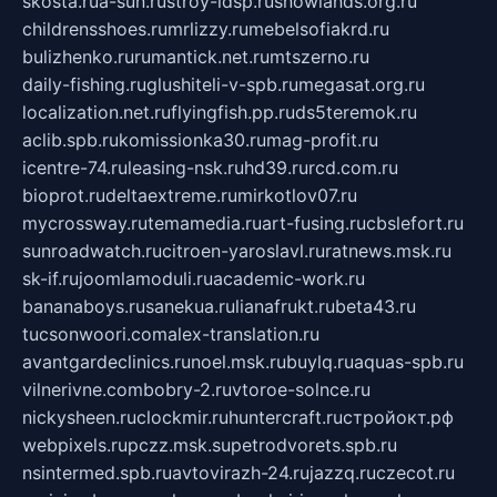
skosta.ru
a-sun.ru
stroy-ldsp.ru
snowlands.org.ru
childrensshoes.ru
mrlizzy.ru
mebelsofiakrd.ru
bulizhenko.ru
rumantick.net.ru
mtszerno.ru
daily-fishing.ru
glushiteli-v-spb.ru
megasat.org.ru
localization.net.ru
flyingfish.pp.ru
ds5teremok.ru
aclib.spb.ru
komissionka30.ru
mag-profit.ru
icentre-74.ru
leasing-nsk.ru
hd39.ru
rcd.com.ru
bioprot.ru
deltaextreme.ru
mirkotlov07.ru
mycrossway.ru
temamedia.ru
art-fusing.ru
cbslefort.ru
sunroadwatch.ru
citroen-yaroslavl.ru
ratnews.msk.ru
sk-if.ru
joomlamoduli.ru
academic-work.ru
bananaboys.ru
sanekua.ru
lianafrukt.ru
beta43.ru
tucsonwoori.com
alex-translation.ru
avantgardeclinics.ru
noel.msk.ru
buylq.ru
aquas-spb.ru
vilnerivne.com
bobry-2.ru
vtoroe-solnce.ru
nickysheen.ru
clockmir.ru
huntercraft.ru
стройокт.рф
webpixels.ru
pczz.msk.su
petrodvorets.spb.ru
nsintermed.spb.ru
avtovirazh-24.ru
jazzq.ru
czecot.ru