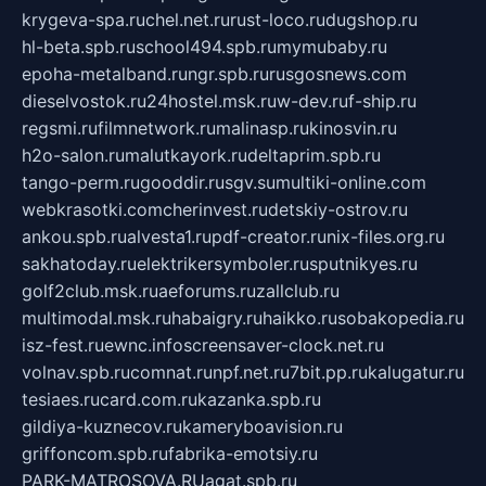
krygeva-spa.ru
chel.net.ru
rust-loco.ru
dugshop.ru
hl-beta.spb.ru
school494.spb.ru
mymubaby.ru
epoha-metalband.ru
ngr.spb.ru
rusgosnews.com
dieselvostok.ru
24hostel.msk.ru
w-dev.ru
f-ship.ru
regsmi.ru
filmnetwork.ru
malinasp.ru
kinosvin.ru
h2o-salon.ru
malutkayork.ru
deltaprim.spb.ru
tango-perm.ru
gooddir.ru
sgv.su
multiki-online.com
webkrasotki.com
cherinvest.ru
detskiy-ostrov.ru
ankou.spb.ru
alvesta1.ru
pdf-creator.ru
nix-files.org.ru
sakhatoday.ru
elektrikersymboler.ru
sputnikyes.ru
golf2club.msk.ru
aeforums.ru
zallclub.ru
multimodal.msk.ru
habaigry.ru
haikko.ru
sobakopedia.ru
isz-fest.ru
ewnc.info
screensaver-clock.net.ru
volnav.spb.ru
comnat.ru
npf.net.ru
7bit.pp.ru
kalugatur.ru
tesiaes.ru
card.com.ru
kazanka.spb.ru
gildiya-kuznecov.ru
kameryboavision.ru
griffoncom.spb.ru
fabrika-emotsiy.ru
PARK-MATROSOVA.RU
agat.spb.ru