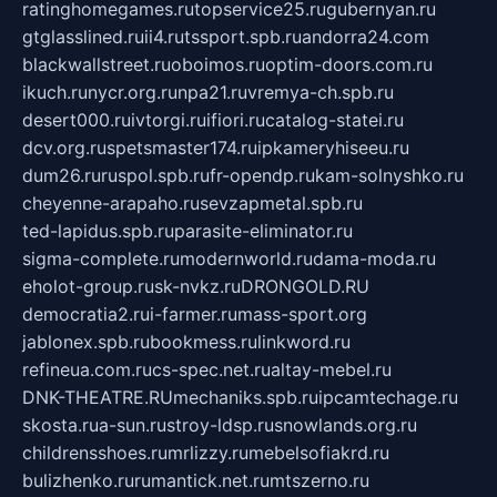
ratinghomegames.ru
topservice25.ru
gubernyan.ru
gtglasslined.ru
ii4.ru
tssport.spb.ru
andorra24.com
blackwallstreet.ru
oboimos.ru
optim-doors.com.ru
ikuch.ru
nycr.org.ru
npa21.ru
vremya-ch.spb.ru
desert000.ru
ivtorgi.ru
ifiori.ru
catalog-statei.ru
dcv.org.ru
spetsmaster174.ru
ipkameryhiseeu.ru
dum26.ru
ruspol.spb.ru
fr-opendp.ru
kam-solnyshko.ru
cheyenne-arapaho.ru
sevzapmetal.spb.ru
ted-lapidus.spb.ru
parasite-eliminator.ru
sigma-complete.ru
modernworld.ru
dama-moda.ru
eholot-group.ru
sk-nvkz.ru
DRONGOLD.RU
democratia2.ru
i-farmer.ru
mass-sport.org
jablonex.spb.ru
bookmess.ru
linkword.ru
refineua.com.ru
cs-spec.net.ru
altay-mebel.ru
DNK-THEATRE.RU
mechaniks.spb.ru
ipcamtechage.ru
skosta.ru
a-sun.ru
stroy-ldsp.ru
snowlands.org.ru
childrensshoes.ru
mrlizzy.ru
mebelsofiakrd.ru
bulizhenko.ru
rumantick.net.ru
mtszerno.ru