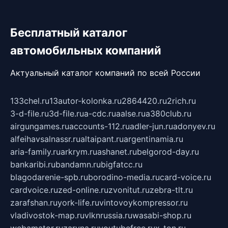
Бесплатный каталог
автомобильных компаний
Актуальный каталог компаний по всей России
133chel.ru
13autor-kolonka.ru
2864420.ru
2rich.ru
3-d-file.ru
3d-file.ru
a-cdc.ru
aalse.ru
a380club.ru
airgungames.ru
accounts-112.ru
adler-jun.ru
adonyev.ru
alfeihavsalnassr.ru
altaipant.ru
argentinamia.ru
aria-family.ru
arkrym.ru
ashanet.ru
belgorod-day.ru
bankaribi.ru
bandamn.ru
bigfatcc.ru
blagodarenie-spb.ru
borodino-media.ru
card-voice.ru
cardvoice.ru
zed-online.ru
zvonitut.ru
zebra-tlt.ru
zarafshan.ru
york-life.ru
vintovoykompressor.ru
vladivostok-map.ru
vlknrussia.ru
wasabi-shop.ru
webamator.ru
zaryna.ru
youtubefree.ru
x-ton.ru