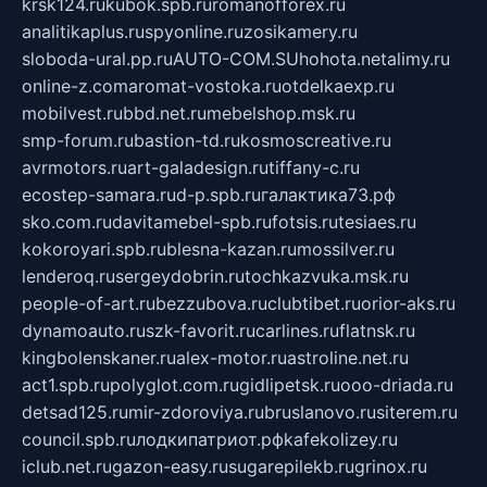
krsk124.ru
kubok.spb.ru
romanofforex.ru
analitikaplus.ru
spyonline.ru
zosikamery.ru
sloboda-ural.pp.ru
AUTO-COM.SU
hohota.net
alimy.ru
online-z.com
aromat-vostoka.ru
otdelkaexp.ru
mobilvest.ru
bbd.net.ru
mebelshop.msk.ru
smp-forum.ru
bastion-td.ru
kosmoscreative.ru
avrmotors.ru
art-galadesign.ru
tiffany-c.ru
ecostep-samara.ru
d-p.spb.ru
галактика73.рф
sko.com.ru
davitamebel-spb.ru
fotsis.ru
tesiaes.ru
kokoroyari.spb.ru
blesna-kazan.ru
mossilver.ru
lenderoq.ru
sergeydobrin.ru
tochkazvuka.msk.ru
people-of-art.ru
bezzubova.ru
clubtibet.ru
orior-aks.ru
dynamoauto.ru
szk-favorit.ru
carlines.ru
flatnsk.ru
kingbolenskaner.ru
alex-motor.ru
astroline.net.ru
act1.spb.ru
polyglot.com.ru
gidlipetsk.ru
ooo-driada.ru
detsad125.ru
mir-zdoroviya.ru
bruslanovo.ru
siterem.ru
council.spb.ru
лодкипатриот.рф
kafekolizey.ru
iclub.net.ru
gazon-easy.ru
sugarepilekb.ru
grinox.ru