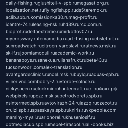
daily-fishing.ru
glushiteli-v-spb.ru
megasat.org.ru
localization.net.ru
flyingfish.pp.ru
ds5teremok.ru
aclib.spb.ru
komissionka30.ru
mag-profit.ru
icentre-74.ru
leasing-nsk.ru
hd39.ru
rcd.com.ru
bioprot.ru
deltaextreme.ru
mirkotlov07.ru
mycrossway.ru
temamedia.ru
art-fusing.ru
cbslefort.ru
sunroadwatch.ru
citroen-yaroslavl.ru
ratnews.msk.ru
sk-if.ru
joomlamoduli.ru
academic-work.ru
bananaboys.ru
sanekua.ru
lianafrukt.ru
beta43.ru
tucsonwoori.com
alex-translation.ru
avantgardeclinics.ru
noel.msk.ru
buylq.ru
aquas-spb.ru
vilnerivne.com
bobry-2.ru
vtoroe-solnce.ru
nickysheen.ru
clockmir.ru
huntercraft.ru
стройокт.рф
webpixels.ru
pczz.msk.su
petrodvorets.spb.ru
nsintermed.spb.ru
avtovirazh-24.ru
jazzq.ru
czecot.ru
cruizi.spb.ru
spasskaya.spb.ru
kniris.ru
vkpeople.com
maminy-mysli.ru
arionorel.ru
khuseniosif.ru
dotmediacup.spb.ru
mebel-tiraspol.ru
all-books.biz