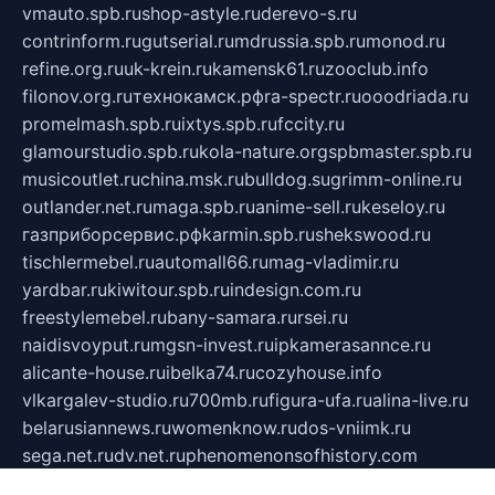
vmauto.spb.ru
shop-astyle.ru
derevo-s.ru
contrinform.ru
gutserial.ru
mdrussia.spb.ru
monod.ru
refine.org.ru
uk-krein.ru
kamensk61.ru
zooclub.info
filonov.org.ru
технокамск.рф
ra-spectr.ru
ooodriada.ru
promelmash.spb.ru
ixtys.spb.ru
fccity.ru
glamourstudio.spb.ru
kola-nature.org
spbmaster.spb.ru
musicoutlet.ru
china.msk.ru
bulldog.su
grimm-online.ru
outlander.net.ru
maga.spb.ru
anime-sell.ru
keseloy.ru
газприборсервис.рф
karmin.spb.ru
shekswood.ru
tischlermebel.ru
automall66.ru
mag-vladimir.ru
yardbar.ru
kiwitour.spb.ru
indesign.com.ru
freestylemebel.ru
bany-samara.ru
rsei.ru
naidisvoyput.ru
mgsn-invest.ru
ipkamerasannce.ru
alicante-house.ru
ibelka74.ru
cozyhouse.info
vlkargalev-studio.ru
700mb.ru
figura-ufa.ru
alina-live.ru
belarusiannews.ru
womenknow.ru
dos-vniimk.ru
sega.net.ru
dv.net.ru
phenomenonsofhistory.com
telesputnik.net.ru
wall.pp.ru
pylesosroidmi.ru