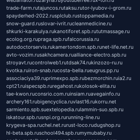
trade-farm.ru
tajuncos.ru
taksu.ru
tor-lyubov-i-grom.ru
spayderhed-2022.ru
splclub.ru
stoppamedia.ru
snow-guard.ru
slovar-ivrit.ru
cleanmedicine.ru
shkurki-karakulya.ru
kanotiforet.spb.ru
tutmassage.ru
ecolog.org.ru
praga.spb.ru
falcorussia.ru
autodoctorservis.ru
kamertondom.spb.ru
net-life.net.ru
avto-vozim.ru
sakhcamera.ru
alliance-electro.spb.ru
stroyavt.ru
controlweb1.ru
tdsak74.ru
kinzozo-ru.ru
kvotka.ru
iron-snab.ru
costa-bella.ru
eugrus.pp.ru
associaciya39.ru
primexpo.spb.ru
bezmorchin.ru
ia2.ru
cpt21.ru
ispecspb.ru
regahost.ru
kolosok-elita.ru
tae-kwon.ru
consrio.com.ru
insiam.ru
avegainfo.ru
archery161.ru
bigencyclica.ru
vlast16.ru
korru.net
sarmiento.spb.su
extelopedia.ru
lammin-suo.spb.ru
iskatour.spb.ru
snpi.org.ru
running-line.ru
krygeva-spa.ru
chel.net.ru
rust-loco.ru
dugshop.ru
hl-beta.spb.ru
school494.spb.ru
mymubaby.ru