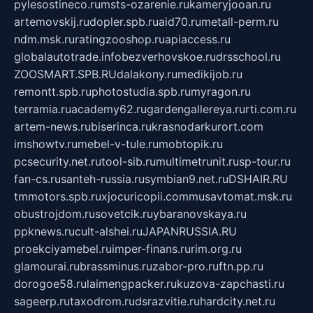
pylesostineco.ru
msts-ozarenie.ru
kameryjooan.ru
artemovskij.ru
dopler.spb.ru
aid70.ru
metall-perm.ru
ndm.msk.ru
ratingzooshop.ru
apiaccess.ru
globalautotrade.info
bezverhovskoe.ru
drsschool.ru
ZOOSMART.SPB.RU
dalakony.ru
medikijob.ru
remontt.spb.ru
photostudia.spb.ru
myragon.ru
terramia.ru
academy62.ru
gardengallereya.ru
rti.com.ru
artem-news.ru
biserinca.ru
krasnodarkurort.com
imshowtv.ru
mebel-v-tule.ru
mobtopik.ru
pcsecurity.net.ru
tool-sib.ru
multimetrunit.ru
sp-tour.ru
fan-cs.ru
santeh-russia.ru
symbian9.net.ru
DSHAIR.RU
tmmotors.spb.ru
xjocuricopii.com
musavtomat.msk.ru
obustrojdom.ru
sovetcik.ru
ybaranovskaya.ru
ppknews.ru
cult-alshei.ru
JAPANRUSSIA.RU
proekciyamebel.ru
imper-finans.ru
rim.org.ru
glamourai.ru
brassminus.ru
zabor-pro.ru
ftn.pp.ru
dorogoe58.ru
laimengpacker.ru
kuzova-zapchasti.ru
sageerp.ru
taxodrom.ru
dsrazvitie.ru
hardcity.net.ru