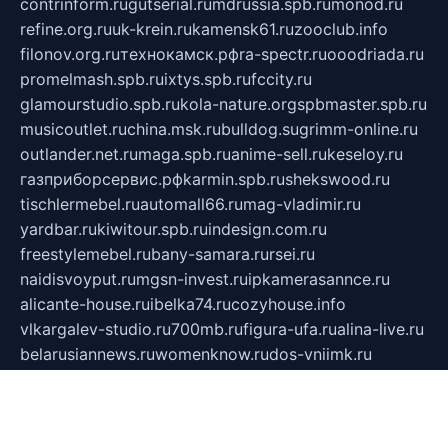
contrinform.ru
gutserial.ru
mdrussia.spb.ru
monod.ru
refine.org.ru
uk-krein.ru
kamensk61.ru
zooclub.info
filonov.org.ru
технокамск.рф
ra-spectr.ru
ooodriada.ru
promelmash.spb.ru
ixtys.spb.ru
fccity.ru
glamourstudio.spb.ru
kola-nature.org
spbmaster.spb.ru
musicoutlet.ru
china.msk.ru
bulldog.su
grimm-online.ru
outlander.net.ru
maga.spb.ru
anime-sell.ru
keseloy.ru
газприборсервис.рф
karmin.spb.ru
shekswood.ru
tischlermebel.ru
automall66.ru
mag-vladimir.ru
yardbar.ru
kiwitour.spb.ru
indesign.com.ru
freestylemebel.ru
bany-samara.ru
rsei.ru
naidisvoyput.ru
mgsn-invest.ru
ipkamerasannce.ru
alicante-house.ru
ibelka74.ru
cozyhouse.info
vlkargalev-studio.ru
700mb.ru
figura-ufa.ru
alina-live.ru
belarusiannews.ru
womenknow.ru
dos-vniimk.ru
sega.net.ru
dv.net.ru
phenomenonsofhistory.com
telesputnik.net.ru
wall.pp.ru
pylesosroidmi.ru
gtc-clan.ru
cligs.ru
bibikazap.ru
popova.org.ru