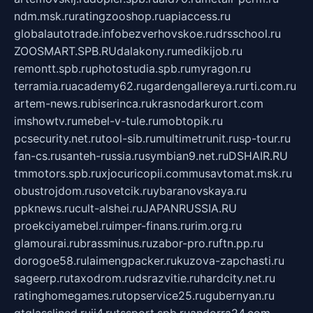
ndm.msk.ru
ratingzooshop.ru
apiaccess.ru
globalautotrade.info
bezverhovskoe.ru
drsschool.ru
ZOOSMART.SPB.RU
dalakony.ru
medikijob.ru
remontt.spb.ru
photostudia.spb.ru
myragon.ru
terramia.ru
academy62.ru
gardengallereya.ru
rti.com.ru
artem-news.ru
biserinca.ru
krasnodarkurort.com
imshowtv.ru
mebel-v-tule.ru
mobtopik.ru
pcsecurity.net.ru
tool-sib.ru
multimetrunit.ru
sp-tour.ru
fan-cs.ru
santeh-russia.ru
symbian9.net.ru
DSHAIR.RU
tmmotors.spb.ru
xjocuricopii.com
musavtomat.msk.ru
obustrojdom.ru
sovetcik.ru
ybaranovskaya.ru
ppknews.ru
cult-alshei.ru
JAPANRUSSIA.RU
proekciyamebel.ru
imper-finans.ru
rim.org.ru
glamourai.ru
brassminus.ru
zabor-pro.ru
ftn.pp.ru
dorogoe58.ru
laimengpacker.ru
kuzova-zapchasti.ru
sageerp.ru
taxodrom.ru
dsrazvitie.ru
hardcity.net.ru
ratinghomegames.ru
topservice25.ru
gubernyan.ru