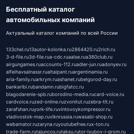
Бесплатный каталог
автомобильных компаний
Актуальный каталог компаний по всей России
133chel.ru
13autor-kolonka.ru
2864420.ru
2rich.ru
3-d-file.ru
3d-file.ru
a-cdc.ru
aalse.ru
a380club.ru
airgungames.ru
accounts-112.ru
adler-jun.ru
adonyev.ru
alfeihavsalnassr.ru
altaipant.ru
argentinamia.ru
aria-family.ru
arkrym.ru
ashanet.ru
belgorod-day.ru
bankaribi.ru
bandamn.ru
bigfatcc.ru
blagodarenie-spb.ru
borodino-media.ru
card-voice.ru
cardvoice.ru
zed-online.ru
zvonitut.ru
zebra-tlt.ru
zarafshan.ru
york-life.ru
vintovoykompressor.ru
vladivostok-map.ru
vlknrussia.ru
wasabi-shop.ru
webamator.ru
zaryna.ru
youtubefree.ru
x-ton.ru
trade-farm.ru
tajuncos.ru
taksu.ru
tor-lyubov-i-grom.ru