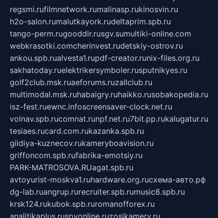
regsmi.ru
filmnetwork.ru
malinasp.ru
kinosvin.ru
h2o-salon.ru
malutkayork.ru
deltaprim.spb.ru
tango-perm.ru
gooddir.ru
sgv.su
multiki-online.com
webkrasotki.com
cherinvest.ru
detskiy-ostrov.ru
ankou.spb.ru
alvesta1.ru
pdf-creator.ru
nix-files.org.ru
sakhatoday.ru
elektrikersymboler.ru
sputnikyes.ru
golf2club.msk.ru
aeforums.ru
zallclub.ru
multimodal.msk.ru
habaigry.ru
haikko.ru
sobakopedia.ru
isz-fest.ru
ewnc.info
screensaver-clock.net.ru
volnav.spb.ru
comnat.ru
npf.net.ru
7bit.pp.ru
kalugatur.ru
tesiaes.ru
card.com.ru
kazanka.spb.ru
gildiya-kuznecov.ru
kameryboavision.ru
griffoncom.spb.ru
fabrika-emotsiy.ru
PARK-MATROSOVA.RU
agat.spb.ru
avtoyurist-moskva1.ru
hardware.org.ru
схема-авто.рф
dg-lab.ru
angrup.ru
recruiter.spb.ru
music8.spb.ru
krsk124.ru
kubok.spb.ru
romanofforex.ru
analitikaplus.ru
spyonline.ru
zosikamery.ru