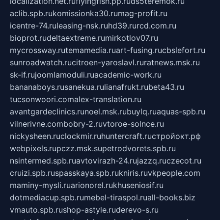
localization.net.ru
flyingfish.pp.ru
ds5teremok.ru
aclib.spb.ru
komissionka30.ru
mag-profit.ru
icentre-74.ru
leasing-nsk.ru
hd39.ru
rcd.com.ru
bioprot.ru
deltaextreme.ru
mirkotlov07.ru
mycrossway.ru
temamedia.ru
art-fusing.ru
cbslefort.ru
sunroadwatch.ru
citroen-yaroslavl.ru
ratnews.msk.ru
sk-if.ru
joomlamoduli.ru
academic-work.ru
bananaboys.ru
sanekua.ru
lianafrukt.ru
beta43.ru
tucsonwoori.com
alex-translation.ru
avantgardeclinics.ru
noel.msk.ru
buylq.ru
aquas-spb.ru
vilnerivne.com
bobry-2.ru
vtoroe-solnce.ru
nickysheen.ru
clockmir.ru
huntercraft.ru
стройокт.рф
webpixels.ru
pczz.msk.su
petrodvorets.spb.ru
nsintermed.spb.ru
avtovirazh-24.ru
jazzq.ru
czecot.ru
cruizi.spb.ru
spasskaya.spb.ru
kniris.ru
vkpeople.com
maminy-mysli.ru
arionorel.ru
khuseniosif.ru
dotmediacup.spb.ru
mebel-tiraspol.ru
all-books.biz
vmauto.spb.ru
shop-astyle.ru
derevo-s.ru