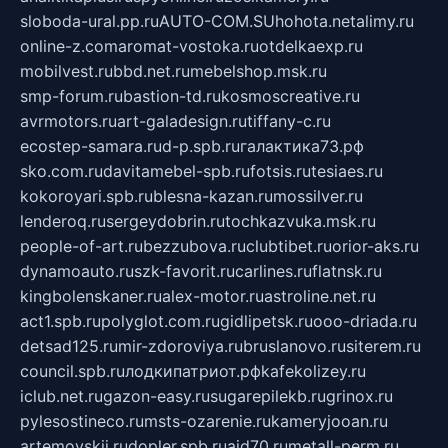
sloboda-ural.pp.ru
AUTO-COM.SU
hohota.net
alimy.ru
online-z.com
aromat-vostoka.ru
otdelkaexp.ru
mobilvest.ru
bbd.net.ru
mebelshop.msk.ru
smp-forum.ru
bastion-td.ru
kosmoscreative.ru
avrmotors.ru
art-galadesign.ru
tiffany-c.ru
ecostep-samara.ru
d-p.spb.ru
галактика73.рф
sko.com.ru
davitamebel-spb.ru
fotsis.ru
tesiaes.ru
kokoroyari.spb.ru
blesna-kazan.ru
mossilver.ru
lenderoq.ru
sergeydobrin.ru
tochkazvuka.msk.ru
people-of-art.ru
bezzubova.ru
clubtibet.ru
orior-aks.ru
dynamoauto.ru
szk-favorit.ru
carlines.ru
flatnsk.ru
kingbolenskaner.ru
alex-motor.ru
astroline.net.ru
act1.spb.ru
polyglot.com.ru
gidlipetsk.ru
ooo-driada.ru
detsad125.ru
mir-zdoroviya.ru
bruslanovo.ru
siterem.ru
council.spb.ru
лодкипатриот.рф
kafekolizey.ru
iclub.net.ru
gazon-easy.ru
sugarepilekb.ru
grinox.ru
pylesostineco.ru
msts-ozarenie.ru
kameryjooan.ru
artemovskij.ru
dopler.spb.ru
aid70.ru
metall-perm.ru