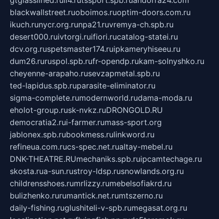
gtglasslined.ru
ii4.ru
tssport.spb.ru
andorra24.com
blackwallstreet.ru
oboimos.ru
optim-doors.com.ru
ikuch.ru
nycr.org.ru
npa21.ru
vremya-ch.spb.ru
desert000.ru
ivtorgi.ru
ifiori.ru
catalog-statei.ru
dcv.org.ru
spetsmaster174.ru
ipkameryhiseeu.ru
dum26.ru
ruspol.spb.ru
fr-opendp.ru
kam-solnyshko.ru
cheyenne-arapaho.ru
sevzapmetal.spb.ru
ted-lapidus.spb.ru
parasite-eliminator.ru
sigma-complete.ru
modernworld.ru
dama-moda.ru
eholot-group.ru
sk-nvkz.ru
DRONGOLD.RU
democratia2.ru
i-farmer.ru
mass-sport.org
jablonex.spb.ru
bookmess.ru
linkword.ru
refineua.com.ru
cs-spec.net.ru
altay-mebel.ru
DNK-THEATRE.RU
mechaniks.spb.ru
ipcamtechage.ru
skosta.ru
a-sun.ru
stroy-ldsp.ru
snowlands.org.ru
childrensshoes.ru
mrlizzy.ru
mebelsofiakrd.ru
bulizhenko.ru
rumantick.net.ru
mtszerno.ru
daily-fishing.ru
glushiteli-v-spb.ru
megasat.org.ru