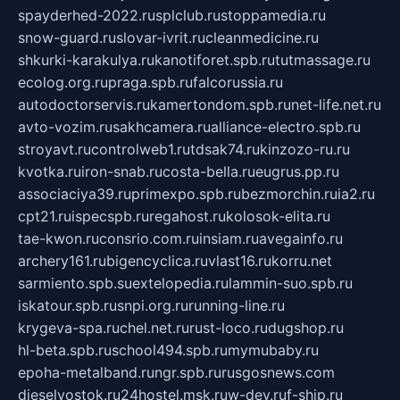
spayderhed-2022.ru
splclub.ru
stoppamedia.ru
snow-guard.ru
slovar-ivrit.ru
cleanmedicine.ru
shkurki-karakulya.ru
kanotiforet.spb.ru
tutmassage.ru
ecolog.org.ru
praga.spb.ru
falcorussia.ru
autodoctorservis.ru
kamertondom.spb.ru
net-life.net.ru
avto-vozim.ru
sakhcamera.ru
alliance-electro.spb.ru
stroyavt.ru
controlweb1.ru
tdsak74.ru
kinzozo-ru.ru
kvotka.ru
iron-snab.ru
costa-bella.ru
eugrus.pp.ru
associaciya39.ru
primexpo.spb.ru
bezmorchin.ru
ia2.ru
cpt21.ru
ispecspb.ru
regahost.ru
kolosok-elita.ru
tae-kwon.ru
consrio.com.ru
insiam.ru
avegainfo.ru
archery161.ru
bigencyclica.ru
vlast16.ru
korru.net
sarmiento.spb.su
extelopedia.ru
lammin-suo.spb.ru
iskatour.spb.ru
snpi.org.ru
running-line.ru
krygeva-spa.ru
chel.net.ru
rust-loco.ru
dugshop.ru
hl-beta.spb.ru
school494.spb.ru
mymubaby.ru
epoha-metalband.ru
ngr.spb.ru
rusgosnews.com
dieselvostok.ru
24hostel.msk.ru
w-dev.ru
f-ship.ru