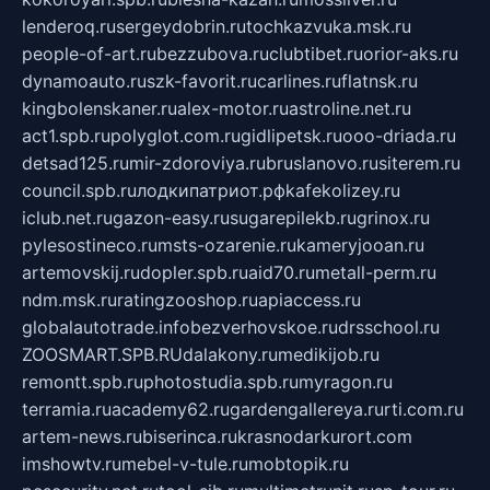
lenderoq.ru
sergeydobrin.ru
tochkazvuka.msk.ru
people-of-art.ru
bezzubova.ru
clubtibet.ru
orior-aks.ru
dynamoauto.ru
szk-favorit.ru
carlines.ru
flatnsk.ru
kingbolenskaner.ru
alex-motor.ru
astroline.net.ru
act1.spb.ru
polyglot.com.ru
gidlipetsk.ru
ooo-driada.ru
detsad125.ru
mir-zdoroviya.ru
bruslanovo.ru
siterem.ru
council.spb.ru
лодкипатриот.рф
kafekolizey.ru
iclub.net.ru
gazon-easy.ru
sugarepilekb.ru
grinox.ru
pylesostineco.ru
msts-ozarenie.ru
kameryjooan.ru
artemovskij.ru
dopler.spb.ru
aid70.ru
metall-perm.ru
ndm.msk.ru
ratingzooshop.ru
apiaccess.ru
globalautotrade.info
bezverhovskoe.ru
drsschool.ru
ZOOSMART.SPB.RU
dalakony.ru
medikijob.ru
remontt.spb.ru
photostudia.spb.ru
myragon.ru
terramia.ru
academy62.ru
gardengallereya.ru
rti.com.ru
artem-news.ru
biserinca.ru
krasnodarkurort.com
imshowtv.ru
mebel-v-tule.ru
mobtopik.ru