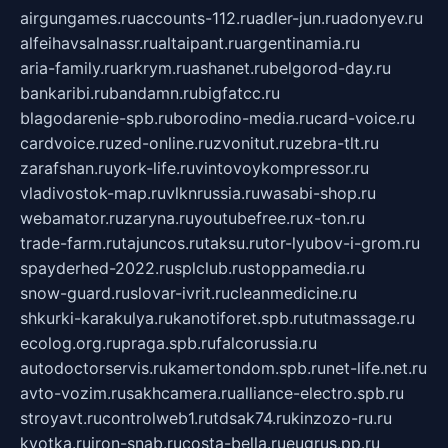
airgungames.ru
accounts-112.ru
adler-jun.ru
adonyev.ru
alfeihavsalnassr.ru
altaipant.ru
argentinamia.ru
aria-family.ru
arkrym.ru
ashanet.ru
belgorod-day.ru
bankaribi.ru
bandamn.ru
bigfatcc.ru
blagodarenie-spb.ru
borodino-media.ru
card-voice.ru
cardvoice.ru
zed-online.ru
zvonitut.ru
zebra-tlt.ru
zarafshan.ru
york-life.ru
vintovoykompressor.ru
vladivostok-map.ru
vlknrussia.ru
wasabi-shop.ru
webamator.ru
zaryna.ru
youtubefree.ru
x-ton.ru
trade-farm.ru
tajuncos.ru
taksu.ru
tor-lyubov-i-grom.ru
spayderhed-2022.ru
splclub.ru
stoppamedia.ru
snow-guard.ru
slovar-ivrit.ru
cleanmedicine.ru
shkurki-karakulya.ru
kanotiforet.spb.ru
tutmassage.ru
ecolog.org.ru
praga.spb.ru
falcorussia.ru
autodoctorservis.ru
kamertondom.spb.ru
net-life.net.ru
avto-vozim.ru
sakhcamera.ru
alliance-electro.spb.ru
stroyavt.ru
controlweb1.ru
tdsak74.ru
kinzozo-ru.ru
kvotka.ru
iron-snab.ru
costa-bella.ru
eugrus.pp.ru