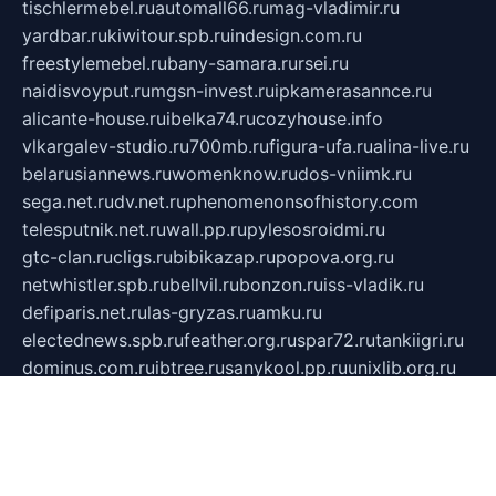
tischlermebel.ru
automall66.ru
mag-vladimir.ru
yardbar.ru
kiwitour.spb.ru
indesign.com.ru
freestylemebel.ru
bany-samara.ru
rsei.ru
naidisvoyput.ru
mgsn-invest.ru
ipkamerasannce.ru
alicante-house.ru
ibelka74.ru
cozyhouse.info
vlkargalev-studio.ru
700mb.ru
figura-ufa.ru
alina-live.ru
belarusiannews.ru
womenknow.ru
dos-vniimk.ru
sega.net.ru
dv.net.ru
phenomenonsofhistory.com
telesputnik.net.ru
wall.pp.ru
pylesosroidmi.ru
gtc-clan.ru
cligs.ru
bibikazap.ru
popova.org.ru
netwhistler.spb.ru
bellvil.ru
bonzon.ru
iss-vladik.ru
defiparis.net.ru
las-gryzas.ru
amku.ru
electednews.spb.ru
feather.org.ru
spar72.ru
tankiigri.ru
dominus.com.ru
ibtree.ru
sanykool.pp.ru
unixlib.org.ru
menatep.spb.ru
gartenterrassen.ru
printeka.ru
skvozilka.com.ru
parkovka-pub.ru
lovemobi.ru
art-ru.ru
emulatorz.com.ru
alucomp.com.ru
tatforum.com.ru
alternativa-profi.ru
dermakler.ru
artsurvey.ru
aredir.ru