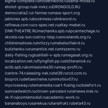
sigma-complete.ru
modernworld.ru
dama-moda.ru
eholot-group.ru
sk-nvkz.ru
DRONGOLD.RU
democratia2.ru
i-farmer.ru
mass-sport.org
jablonex.spb.ru
bookmess.ru
linkword.ru
refineua.com.ru
cs-spec.net.ru
altay-mebel.ru
DNK-THEATRE.RU
mechaniks.spb.ru
ipcamtechage.ru
skosta.ru
a-sun.ru
stroy-ldsp.ru
snowlands.org.ru
childrensshoes.ru
mrlizzy.ru
mebelsofiakrd.ru
bulizhenko.ru
rumantick.net.ru
mtszerno.ru
daily-fishing.ru
glushiteli-v-spb.ru
megasat.org.ru
localization.net.ru
flyingfish.pp.ru
ds5teremok.ru
aclib.spb.ru
komissionka30.ru
mag-profit.ru
icentre-74.ru
leasing-nsk.ru
hd39.ru
rcd.com.ru
bioprot.ru
deltaextreme.ru
mirkotlov07.ru
mycrossway.ru
temamedia.ru
art-fusing.ru
cbslefort.ru
sunroadwatch.ru
citroen-yaroslavl.ru
ratnews.msk.ru
sk-if.ru
joomlamoduli.ru
academic-work.ru
bananaboys.ru
sanekua.ru
lianafrukt.ru
beta43.ru