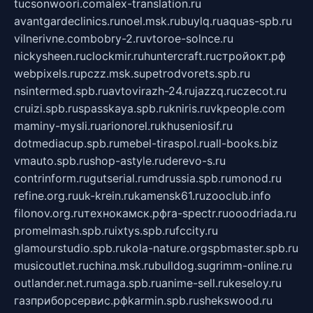
tucsonwoori.com
alex-translation.ru
avantgardeclinics.ru
noel.msk.ru
buylq.ru
aquas-spb.ru
vilnerivne.com
bobry-2.ru
vtoroe-solnce.ru
nickysheen.ru
clockmir.ru
huntercraft.ru
стройокт.рф
webpixels.ru
pczz.msk.su
petrodvorets.spb.ru
nsintermed.spb.ru
avtovirazh-24.ru
jazzq.ru
czecot.ru
cruizi.spb.ru
spasskaya.spb.ru
kniris.ru
vkpeople.com
maminy-mysli.ru
arionorel.ru
khuseniosif.ru
dotmediacup.spb.ru
mebel-tiraspol.ru
all-books.biz
vmauto.spb.ru
shop-astyle.ru
derevo-s.ru
contrinform.ru
gutserial.ru
mdrussia.spb.ru
monod.ru
refine.org.ru
uk-krein.ru
kamensk61.ru
zooclub.info
filonov.org.ru
технокамск.рф
ra-spectr.ru
ooodriada.ru
promelmash.spb.ru
ixtys.spb.ru
fccity.ru
glamourstudio.spb.ru
kola-nature.org
spbmaster.spb.ru
musicoutlet.ru
china.msk.ru
bulldog.su
grimm-online.ru
outlander.net.ru
maga.spb.ru
anime-sell.ru
keseloy.ru
газприборсервис.рф
karmin.spb.ru
shekswood.ru