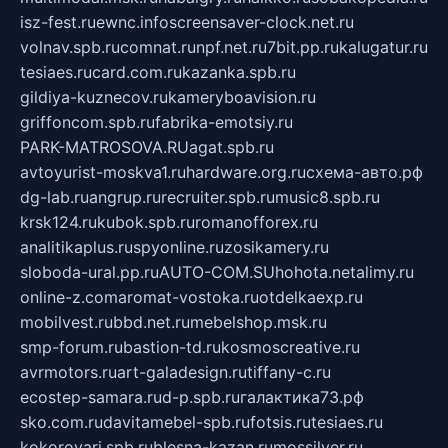
isz-fest.ru
ewnc.info
screensaver-clock.net.ru
volnav.spb.ru
comnat.ru
npf.net.ru
7bit.pp.ru
kalugatur.ru
tesiaes.ru
card.com.ru
kazanka.spb.ru
gildiya-kuznecov.ru
kameryboavision.ru
griffoncom.spb.ru
fabrika-emotsiy.ru
PARK-MATROSOVA.RU
agat.spb.ru
avtoyurist-moskva1.ru
hardware.org.ru
схема-авто.рф
dg-lab.ru
angrup.ru
recruiter.spb.ru
music8.spb.ru
krsk124.ru
kubok.spb.ru
romanofforex.ru
analitikaplus.ru
spyonline.ru
zosikamery.ru
sloboda-ural.pp.ru
AUTO-COM.SU
hohota.net
alimy.ru
online-z.com
aromat-vostoka.ru
otdelkaexp.ru
mobilvest.ru
bbd.net.ru
mebelshop.msk.ru
smp-forum.ru
bastion-td.ru
kosmoscreative.ru
avrmotors.ru
art-galadesign.ru
tiffany-c.ru
ecostep-samara.ru
d-p.spb.ru
галактика73.рф
sko.com.ru
davitamebel-spb.ru
fotsis.ru
tesiaes.ru
kokoroyari.spb.ru
blesna-kazan.ru
mossilver.ru