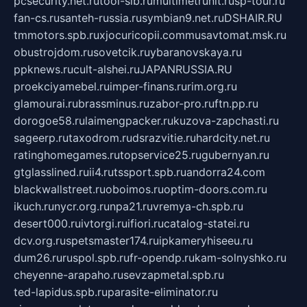
pcsecurity.net.ru
tool-sib.ru
multimetrunit.ru
sp-tour.ru
fan-cs.ru
santeh-russia.ru
symbian9.net.ru
DSHAIR.RU
tmmotors.spb.ru
xjocuricopii.com
musavtomat.msk.ru
obustrojdom.ru
sovetcik.ru
ybaranovskaya.ru
ppknews.ru
cult-alshei.ru
JAPANRUSSIA.RU
proekciyamebel.ru
imper-finans.ru
rim.org.ru
glamourai.ru
brassminus.ru
zabor-pro.ru
ftn.pp.ru
dorogoe58.ru
laimengpacker.ru
kuzova-zapchasti.ru
sageerp.ru
taxodrom.ru
dsrazvitie.ru
hardcity.net.ru
ratinghomegames.ru
topservice25.ru
gubernyan.ru
gtglasslined.ru
ii4.ru
tssport.spb.ru
andorra24.com
blackwallstreet.ru
oboimos.ru
optim-doors.com.ru
ikuch.ru
nycr.org.ru
npa21.ru
vremya-ch.spb.ru
desert000.ru
ivtorgi.ru
ifiori.ru
catalog-statei.ru
dcv.org.ru
spetsmaster174.ru
ipkameryhiseeu.ru
dum26.ru
ruspol.spb.ru
fr-opendp.ru
kam-solnyshko.ru
cheyenne-arapaho.ru
sevzapmetal.spb.ru
ted-lapidus.spb.ru
parasite-eliminator.ru