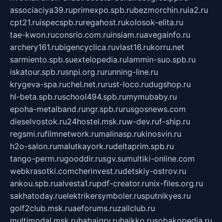
associaciya39.ru
primexpo.spb.ru
bezmorchin.ru
ia2.ru
cpt21.ru
ispecspb.ru
regahost.ru
kolosok-elita.ru
tae-kwon.ru
consrio.com.ru
insiam.ru
avegainfo.ru
archery161.ru
bigencyclica.ru
vlast16.ru
korru.net
sarmiento.spb.su
extelopedia.ru
lammin-suo.spb.ru
iskatour.spb.ru
snpi.org.ru
running-line.ru
krygeva-spa.ru
chel.net.ru
rust-loco.ru
dugshop.ru
hl-beta.spb.ru
school494.spb.ru
mymubaby.ru
epoha-metalband.ru
ngr.spb.ru
rusgosnews.com
dieselvostok.ru
24hostel.msk.ru
w-dev.ru
f-ship.ru
regsmi.ru
filmnetwork.ru
malinasp.ru
kinosvin.ru
h2o-salon.ru
malutkayork.ru
deltaprim.spb.ru
tango-perm.ru
gooddir.ru
sgv.su
multiki-online.com
webkrasotki.com
cherinvest.ru
detskiy-ostrov.ru
ankou.spb.ru
alvesta1.ru
pdf-creator.ru
nix-files.org.ru
sakhatoday.ru
elektrikersymboler.ru
sputnikyes.ru
golf2club.msk.ru
aeforums.ru
zallclub.ru
multimodal.msk.ru
habaigry.ru
haikko.ru
sobakopedia.ru