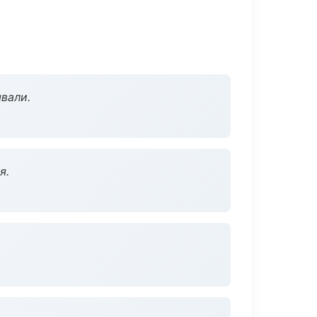
вали.
я.