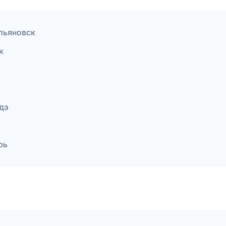
Ульяновск
к
дэ
рь