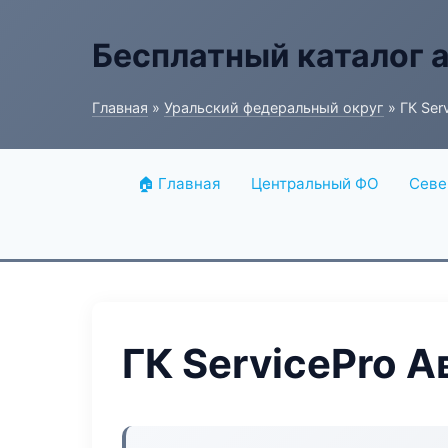
Бесплатный каталог 
Главная
»
Уральский федеральный округ
» ГК Ser
🏠 Главная
Центральный ФО
Севе
ГК ServicePro 