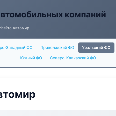
автомобильных компаний
vicePro Автомир
ро-Западный ФО
Приволжский ФО
Уральский ФО
Южный ФО
Северо-Кавказский ФО
Автомир