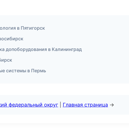
тология в Пятигорск
восибирск
вка допоборудования в Калининград
бирск
ые системы в Пермь
кий федеральный округ
|
Главная страница
→