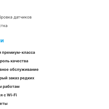
ибровка датчиков
стка
ми
м премиум-класса
роль качества
вное обслуживание
рый заказ редких
м работам
 с Wi‑Fi
меты