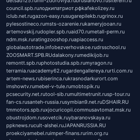
detsad125.ru
mir-zdoroviya.ru
bruslanovo.ru
siterem.ru
council.spb.ru
лодкипатриот.рф
kafekolizey.ru
iclub.net.ru
gazon-easy.ru
sugarepilekb.ru
grinox.ru
pylesostineco.ru
msts-ozarenie.ru
kameryjooan.ru
artemovskij.ru
dopler.spb.ru
aid70.ru
metall-perm.ru
ndm.msk.ru
ratingzooshop.ru
apiaccess.ru
globalautotrade.info
bezverhovskoe.ru
drsschool.ru
ZOOSMART.SPB.RU
dalakony.ru
medikijob.ru
remontt.spb.ru
photostudia.spb.ru
myragon.ru
terramia.ru
academy62.ru
gardengallereya.ru
rti.com.ru
artem-news.ru
biserinca.ru
krasnodarkurort.com
imshowtv.ru
mebel-v-tule.ru
mobtopik.ru
pcsecurity.net.ru
tool-sib.ru
multimetrunit.ru
sp-tour.ru
fan-cs.ru
santeh-russia.ru
symbian9.net.ru
DSHAIR.RU
tmmotors.spb.ru
xjocuricopii.com
musavtomat.msk.ru
obustrojdom.ru
sovetcik.ru
ybaranovskaya.ru
ppknews.ru
cult-alshei.ru
JAPANRUSSIA.RU
proekciyamebel.ru
imper-finans.ru
rim.org.ru