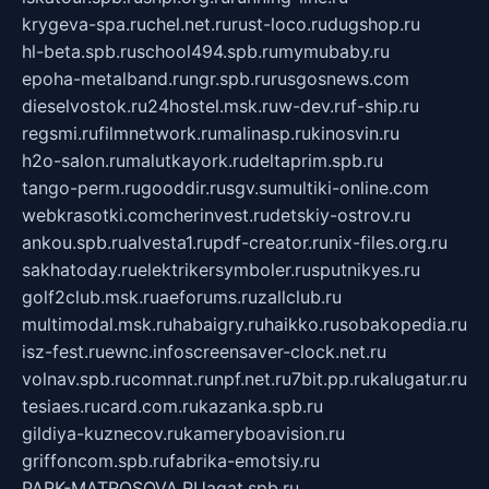
krygeva-spa.ru
chel.net.ru
rust-loco.ru
dugshop.ru
hl-beta.spb.ru
school494.spb.ru
mymubaby.ru
epoha-metalband.ru
ngr.spb.ru
rusgosnews.com
dieselvostok.ru
24hostel.msk.ru
w-dev.ru
f-ship.ru
regsmi.ru
filmnetwork.ru
malinasp.ru
kinosvin.ru
h2o-salon.ru
malutkayork.ru
deltaprim.spb.ru
tango-perm.ru
gooddir.ru
sgv.su
multiki-online.com
webkrasotki.com
cherinvest.ru
detskiy-ostrov.ru
ankou.spb.ru
alvesta1.ru
pdf-creator.ru
nix-files.org.ru
sakhatoday.ru
elektrikersymboler.ru
sputnikyes.ru
golf2club.msk.ru
aeforums.ru
zallclub.ru
multimodal.msk.ru
habaigry.ru
haikko.ru
sobakopedia.ru
isz-fest.ru
ewnc.info
screensaver-clock.net.ru
volnav.spb.ru
comnat.ru
npf.net.ru
7bit.pp.ru
kalugatur.ru
tesiaes.ru
card.com.ru
kazanka.spb.ru
gildiya-kuznecov.ru
kameryboavision.ru
griffoncom.spb.ru
fabrika-emotsiy.ru
PARK-MATROSOVA.RU
agat.spb.ru