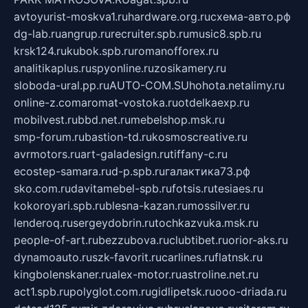
avtoyurist-moskva1.ru
hardware.org.ru
схема-авто.рф
dg-lab.ru
angrup.ru
recruiter.spb.ru
music8.spb.ru
krsk124.ru
kubok.spb.ru
romanofforex.ru
analitikaplus.ru
spyonline.ru
zosikamery.ru
sloboda-ural.pp.ru
AUTO-COM.SU
hohota.net
alimy.ru
online-z.com
aromat-vostoka.ru
otdelkaexp.ru
mobilvest.ru
bbd.net.ru
mebelshop.msk.ru
smp-forum.ru
bastion-td.ru
kosmoscreative.ru
avrmotors.ru
art-galadesign.ru
tiffany-c.ru
ecostep-samara.ru
d-p.spb.ru
галактика73.рф
sko.com.ru
davitamebel-spb.ru
fotsis.ru
tesiaes.ru
kokoroyari.spb.ru
blesna-kazan.ru
mossilver.ru
lenderoq.ru
sergeydobrin.ru
tochkazvuka.msk.ru
people-of-art.ru
bezzubova.ru
clubtibet.ru
orior-aks.ru
dynamoauto.ru
szk-favorit.ru
carlines.ru
flatnsk.ru
kingbolenskaner.ru
alex-motor.ru
astroline.net.ru
act1.spb.ru
polyglot.com.ru
gidlipetsk.ru
ooo-driada.ru