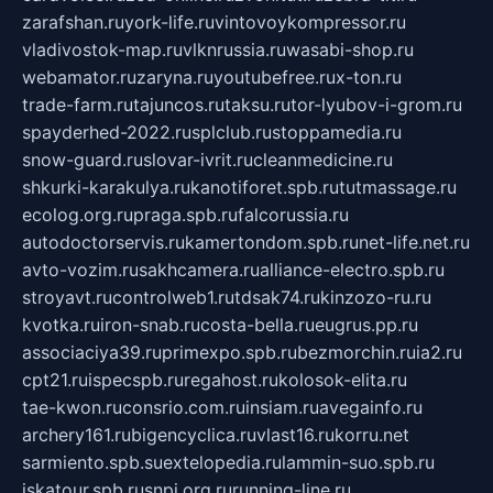
zarafshan.ru
york-life.ru
vintovoykompressor.ru
vladivostok-map.ru
vlknrussia.ru
wasabi-shop.ru
webamator.ru
zaryna.ru
youtubefree.ru
x-ton.ru
trade-farm.ru
tajuncos.ru
taksu.ru
tor-lyubov-i-grom.ru
spayderhed-2022.ru
splclub.ru
stoppamedia.ru
snow-guard.ru
slovar-ivrit.ru
cleanmedicine.ru
shkurki-karakulya.ru
kanotiforet.spb.ru
tutmassage.ru
ecolog.org.ru
praga.spb.ru
falcorussia.ru
autodoctorservis.ru
kamertondom.spb.ru
net-life.net.ru
avto-vozim.ru
sakhcamera.ru
alliance-electro.spb.ru
stroyavt.ru
controlweb1.ru
tdsak74.ru
kinzozo-ru.ru
kvotka.ru
iron-snab.ru
costa-bella.ru
eugrus.pp.ru
associaciya39.ru
primexpo.spb.ru
bezmorchin.ru
ia2.ru
cpt21.ru
ispecspb.ru
regahost.ru
kolosok-elita.ru
tae-kwon.ru
consrio.com.ru
insiam.ru
avegainfo.ru
archery161.ru
bigencyclica.ru
vlast16.ru
korru.net
sarmiento.spb.su
extelopedia.ru
lammin-suo.spb.ru
iskatour.spb.ru
snpi.org.ru
running-line.ru