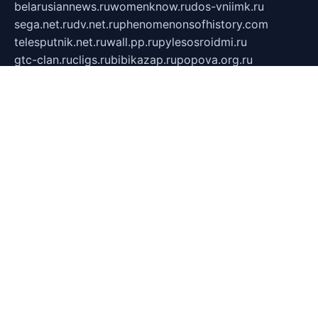
belarusiannews.ru
womenknow.ru
dos-vniimk.ru
sega.net.ru
dv.net.ru
phenomenonsofhistory.com
telesputnik.net.ru
wall.pp.ru
pylesosroidmi.ru
gtc-clan.ru
cligs.ru
bibikazap.ru
popova.org.ru
netwhistler.spb.ru
bellvil.ru
bonzon.ru
iss-vladik.ru
defiparis.net.ru
las-gryzas.ru
amku.ru
electednews.spb.ru
feather.org.ru
spar72.ru
tankiigri.ru
dominus.com.ru
ibtree.ru
sanykool.pp.ru
unixlib.org.ru
menatep.spb.ru
gartenterrassen.ru
printeka.ru
skvozilka.com.ru
parkovka-pub.ru
lovemobi.ru
art-ru.ru
emulatorz.com.ru
alucomp.com.ru
tatforum.com.ru
alternativa-profi.ru
dermakler.ru
artsurvey.ru
aredir.ru
khimspas.ru
centr-maxi.ru
2018r.ru
bort-stomer-defort.ru
professional2.ru
gibsons.ru
artselena.ru
art-pilot.ru
ingredient.spb.ru
npfpolimer.spb.ru
argentum.spb.ru
hom-edu.ru
af-num.ru
cashadvanceamericasev.org
trexp.spb.ru
apteka-gerzena.ru
vasilyevka.msk.ru