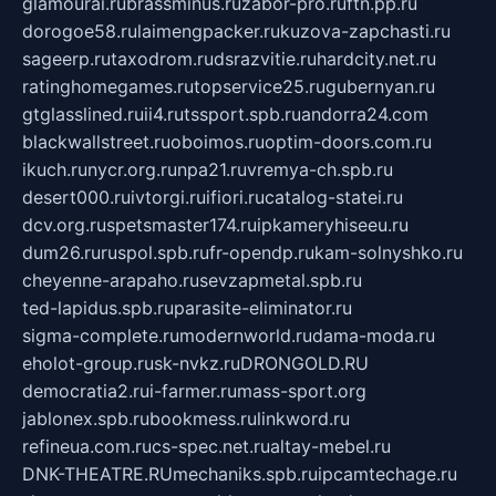
glamourai.ru
brassminus.ru
zabor-pro.ru
ftn.pp.ru
dorogoe58.ru
laimengpacker.ru
kuzova-zapchasti.ru
sageerp.ru
taxodrom.ru
dsrazvitie.ru
hardcity.net.ru
ratinghomegames.ru
topservice25.ru
gubernyan.ru
gtglasslined.ru
ii4.ru
tssport.spb.ru
andorra24.com
blackwallstreet.ru
oboimos.ru
optim-doors.com.ru
ikuch.ru
nycr.org.ru
npa21.ru
vremya-ch.spb.ru
desert000.ru
ivtorgi.ru
ifiori.ru
catalog-statei.ru
dcv.org.ru
spetsmaster174.ru
ipkameryhiseeu.ru
dum26.ru
ruspol.spb.ru
fr-opendp.ru
kam-solnyshko.ru
cheyenne-arapaho.ru
sevzapmetal.spb.ru
ted-lapidus.spb.ru
parasite-eliminator.ru
sigma-complete.ru
modernworld.ru
dama-moda.ru
eholot-group.ru
sk-nvkz.ru
DRONGOLD.RU
democratia2.ru
i-farmer.ru
mass-sport.org
jablonex.spb.ru
bookmess.ru
linkword.ru
refineua.com.ru
cs-spec.net.ru
altay-mebel.ru
DNK-THEATRE.RU
mechaniks.spb.ru
ipcamtechage.ru