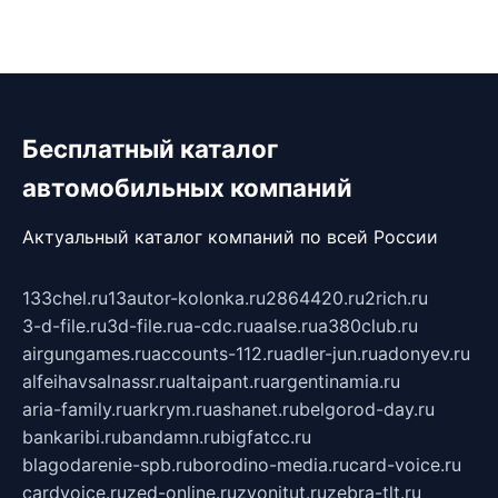
Бесплатный каталог
автомобильных компаний
Актуальный каталог компаний по всей России
133chel.ru
13autor-kolonka.ru
2864420.ru
2rich.ru
3-d-file.ru
3d-file.ru
a-cdc.ru
aalse.ru
a380club.ru
airgungames.ru
accounts-112.ru
adler-jun.ru
adonyev.ru
alfeihavsalnassr.ru
altaipant.ru
argentinamia.ru
aria-family.ru
arkrym.ru
ashanet.ru
belgorod-day.ru
bankaribi.ru
bandamn.ru
bigfatcc.ru
blagodarenie-spb.ru
borodino-media.ru
card-voice.ru
cardvoice.ru
zed-online.ru
zvonitut.ru
zebra-tlt.ru