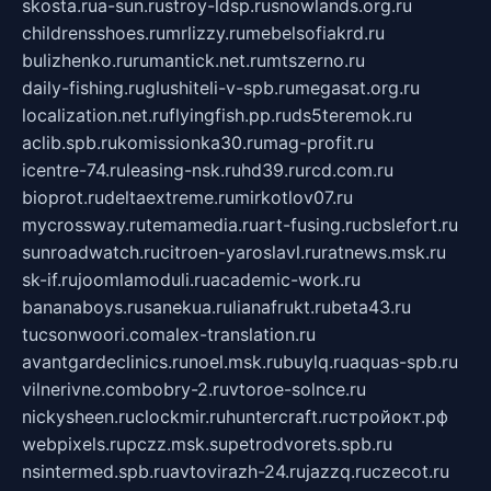
skosta.ru
a-sun.ru
stroy-ldsp.ru
snowlands.org.ru
childrensshoes.ru
mrlizzy.ru
mebelsofiakrd.ru
bulizhenko.ru
rumantick.net.ru
mtszerno.ru
daily-fishing.ru
glushiteli-v-spb.ru
megasat.org.ru
localization.net.ru
flyingfish.pp.ru
ds5teremok.ru
aclib.spb.ru
komissionka30.ru
mag-profit.ru
icentre-74.ru
leasing-nsk.ru
hd39.ru
rcd.com.ru
bioprot.ru
deltaextreme.ru
mirkotlov07.ru
mycrossway.ru
temamedia.ru
art-fusing.ru
cbslefort.ru
sunroadwatch.ru
citroen-yaroslavl.ru
ratnews.msk.ru
sk-if.ru
joomlamoduli.ru
academic-work.ru
bananaboys.ru
sanekua.ru
lianafrukt.ru
beta43.ru
tucsonwoori.com
alex-translation.ru
avantgardeclinics.ru
noel.msk.ru
buylq.ru
aquas-spb.ru
vilnerivne.com
bobry-2.ru
vtoroe-solnce.ru
nickysheen.ru
clockmir.ru
huntercraft.ru
стройокт.рф
webpixels.ru
pczz.msk.su
petrodvorets.spb.ru
nsintermed.spb.ru
avtovirazh-24.ru
jazzq.ru
czecot.ru