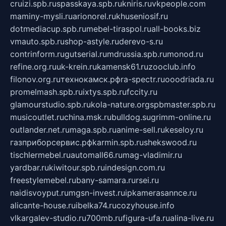
cruizi.spb.ru
spasskaya.spb.ru
kniris.ru
vkpeople.com
maminy-mysli.ru
arionorel.ru
khuseniosif.ru
dotmediacup.spb.ru
mebel-tiraspol.ru
all-books.biz
vmauto.spb.ru
shop-astyle.ru
derevo-s.ru
contrinform.ru
gutserial.ru
mdrussia.spb.ru
monod.ru
refine.org.ru
uk-krein.ru
kamensk61.ru
zooclub.info
filonov.org.ru
технокамск.рф
ra-spectr.ru
ooodriada.ru
promelmash.spb.ru
ixtys.spb.ru
fccity.ru
glamourstudio.spb.ru
kola-nature.org
spbmaster.spb.ru
musicoutlet.ru
china.msk.ru
bulldog.su
grimm-online.ru
outlander.net.ru
maga.spb.ru
anime-sell.ru
keseloy.ru
газприборсервис.рф
karmin.spb.ru
shekswood.ru
tischlermebel.ru
automall66.ru
mag-vladimir.ru
yardbar.ru
kiwitour.spb.ru
indesign.com.ru
freestylemebel.ru
bany-samara.ru
rsei.ru
naidisvoyput.ru
mgsn-invest.ru
ipkamerasannce.ru
alicante-house.ru
ibelka74.ru
cozyhouse.info
vlkargalev-studio.ru
700mb.ru
figura-ufa.ru
alina-live.ru