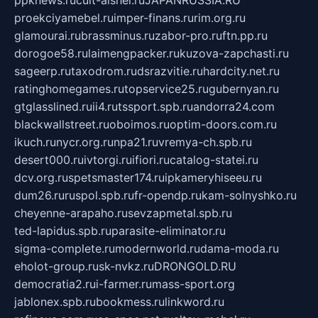
proekciyamebel.ru
imper-finans.ru
rim.org.ru
glamourai.ru
brassminus.ru
zabor-pro.ru
ftn.pp.ru
dorogoe58.ru
laimengpacker.ru
kuzova-zapchasti.ru
sageerp.ru
taxodrom.ru
dsrazvitie.ru
hardcity.net.ru
ratinghomegames.ru
topservice25.ru
gubernyan.ru
gtglasslined.ru
ii4.ru
tssport.spb.ru
andorra24.com
blackwallstreet.ru
oboimos.ru
optim-doors.com.ru
ikuch.ru
nycr.org.ru
npa21.ru
vremya-ch.spb.ru
desert000.ru
ivtorgi.ru
ifiori.ru
catalog-statei.ru
dcv.org.ru
spetsmaster174.ru
ipkameryhiseeu.ru
dum26.ru
ruspol.spb.ru
fr-opendp.ru
kam-solnyshko.ru
cheyenne-arapaho.ru
sevzapmetal.spb.ru
ted-lapidus.spb.ru
parasite-eliminator.ru
sigma-complete.ru
modernworld.ru
dama-moda.ru
eholot-group.ru
sk-nvkz.ru
DRONGOLD.RU
democratia2.ru
i-farmer.ru
mass-sport.org
jablonex.spb.ru
bookmess.ru
linkword.ru