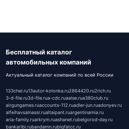
Бесплатный каталог
автомобильных компаний
Актуальный каталог компаний по всей России
133chel.ru
13autor-kolonka.ru
2864420.ru
2rich.ru
3-d-file.ru
3d-file.ru
a-cdc.ru
aalse.ru
a380club.ru
airgungames.ru
accounts-112.ru
adler-jun.ru
adonyev.ru
alfeihavsalnassr.ru
altaipant.ru
argentinamia.ru
aria-family.ru
arkrym.ru
ashanet.ru
belgorod-day.ru
bankaribi.ru
bandamn.ru
bigfatcc.ru