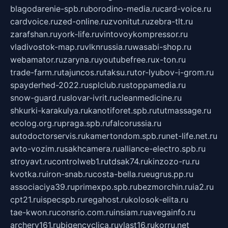
blagodarenie-spb.ru
borodino-media.ru
card-voice.ru
cardvoice.ru
zed-online.ru
zvonitut.ru
zebra-tlt.ru
zarafshan.ru
york-life.ru
vintovoykompressor.ru
vladivostok-map.ru
vlknrussia.ru
wasabi-shop.ru
webamator.ru
zaryna.ru
youtubefree.ru
x-ton.ru
trade-farm.ru
tajuncos.ru
taksu.ru
tor-lyubov-i-grom.ru
spayderhed-2022.ru
splclub.ru
stoppamedia.ru
snow-guard.ru
slovar-ivrit.ru
cleanmedicine.ru
shkurki-karakulya.ru
kanotiforet.spb.ru
tutmassage.ru
ecolog.org.ru
praga.spb.ru
falcorussia.ru
autodoctorservis.ru
kamertondom.spb.ru
net-life.net.ru
avto-vozim.ru
sakhcamera.ru
alliance-electro.spb.ru
stroyavt.ru
controlweb1.ru
tdsak74.ru
kinzozo-ru.ru
kvotka.ru
iron-snab.ru
costa-bella.ru
eugrus.pp.ru
associaciya39.ru
primexpo.spb.ru
bezmorchin.ru
ia2.ru
cpt21.ru
ispecspb.ru
regahost.ru
kolosok-elita.ru
tae-kwon.ru
consrio.com.ru
insiam.ru
avegainfo.ru
archery161.ru
bigencyclica.ru
vlast16.ru
korru.net