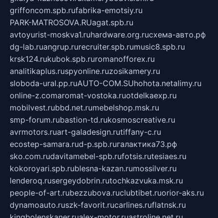
griffoncom.spb.ru
fabrika-emotsiy.ru
PARK-MATROSOVA.RU
agat.spb.ru
avtoyurist-moskva1.ru
hardware.org.ru
схема-авто.рф
dg-lab.ru
angrup.ru
recruiter.spb.ru
music8.spb.ru
krsk124.ru
kubok.spb.ru
romanofforex.ru
analitikaplus.ru
spyonline.ru
zosikamery.ru
sloboda-ural.pp.ru
AUTO-COM.SU
hohota.net
alimy.ru
online-z.com
aromat-vostoka.ru
otdelkaexp.ru
mobilvest.ru
bbd.net.ru
mebelshop.msk.ru
smp-forum.ru
bastion-td.ru
kosmoscreative.ru
avrmotors.ru
art-galadesign.ru
tiffany-c.ru
ecostep-samara.ru
d-p.spb.ru
галактика73.рф
sko.com.ru
davitamebel-spb.ru
fotsis.ru
tesiaes.ru
kokoroyari.spb.ru
blesna-kazan.ru
mossilver.ru
lenderoq.ru
sergeydobrin.ru
tochkazvuka.msk.ru
people-of-art.ru
bezzubova.ru
clubtibet.ru
orior-aks.ru
dynamoauto.ru
szk-favorit.ru
carlines.ru
flatnsk.ru
kingbolenskaner.ru
alex-motor.ru
astroline.net.ru