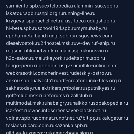
sarmiento.spb.su
extelopedia.ru
lammin-suo.spb.ru
iskatour.spb.ru
snpi.org.ru
running-line.ru
krygeva-spa.ru
chel.net.ru
rust-loco.ru
dugshop.ru
hl-beta.spb.ru
school494.spb.ru
mymubaby.ru
epoha-metalband.ru
ngr.spb.ru
rusgosnews.com
dieselvostok.ru
24hostel.msk.ru
w-dev.ru
f-ship.ru
regsmi.ru
filmnetwork.ru
malinasp.ru
kinosvin.ru
h2o-salon.ru
malutkayork.ru
deltaprim.spb.ru
tango-perm.ru
gooddir.ru
sgv.su
multiki-online.com
webkrasotki.com
cherinvest.ru
detskiy-ostrov.ru
ankou.spb.ru
alvesta1.ru
pdf-creator.ru
nix-files.org.ru
sakhatoday.ru
elektrikersymboler.ru
sputnikyes.ru
golf2club.msk.ru
aeforums.ru
zallclub.ru
multimodal.msk.ru
habaigry.ru
haikko.ru
sobakopedia.ru
isz-fest.ru
ewnc.info
screensaver-clock.net.ru
volnav.spb.ru
comnat.ru
npf.net.ru
7bit.pp.ru
kalugatur.ru
tesiaes.ru
card.com.ru
kazanka.spb.ru
gildiya-kuznecov.ru
kameryboavision.ru