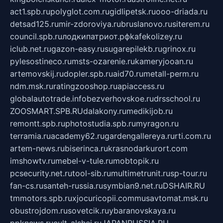
act1.spb.ru
polyglot.com.ru
gidlipetsk.ru
ooo-driada.ru
detsad125.ru
mir-zdoroviya.ru
bruslanovo.ru
siterem.ru
council.spb.ru
лодкипатриот.рф
kafekolizey.ru
iclub.net.ru
gazon-easy.ru
sugarepilekb.ru
grinox.ru
pylesostineco.ru
msts-ozarenie.ru
kameryjooan.ru
artemovskij.ru
dopler.spb.ru
aid70.ru
metall-perm.ru
ndm.msk.ru
ratingzooshop.ru
apiaccess.ru
globalautotrade.info
bezverhovskoe.ru
drsschool.ru
ZOOSMART.SPB.RU
dalakony.ru
medikijob.ru
remontt.spb.ru
photostudia.spb.ru
myragon.ru
terramia.ru
academy62.ru
gardengallereya.ru
rti.com.ru
artem-news.ru
biserinca.ru
krasnodarkurort.com
imshowtv.ru
mebel-v-tule.ru
mobtopik.ru
pcsecurity.net.ru
tool-sib.ru
multimetrunit.ru
sp-tour.ru
fan-cs.ru
santeh-russia.ru
symbian9.net.ru
DSHAIR.RU
tmmotors.spb.ru
xjocuricopii.com
musavtomat.msk.ru
obustrojdom.ru
sovetcik.ru
ybaranovskaya.ru
ppknews.ru
cult-alshei.ru
JAPANRUSSIA.RU