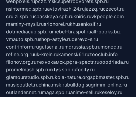
webpixels.ru
pczz.msk.su
petrodvorets.spb.ru
nsintermed.spb.ru
avtovirazh-24.ru
jazzq.ru
czecot.ru
cruizi.spb.ru
spasskaya.spb.ru
kniris.ru
vkpeople.com
maminy-mysli.ru
arionorel.ru
khuseniosif.ru
dotmediacup.spb.ru
mebel-tiraspol.ru
all-books.biz
vmauto.spb.ru
shop-astyle.ru
derevo-s.ru
contrinform.ru
gutserial.ru
mdrussia.spb.ru
monod.ru
refine.org.ru
uk-krein.ru
kamensk61.ru
zooclub.info
filonov.org.ru
технокамск.рф
ra-spectr.ru
ooodriada.ru
promelmash.spb.ru
ixtys.spb.ru
fccity.ru
glamourstudio.spb.ru
kola-nature.org
spbmaster.spb.ru
musicoutlet.ru
china.msk.ru
bulldog.su
grimm-online.ru
outlander.net.ru
maga.spb.ru
anime-sell.ru
keseloy.ru
газприборсервис.рф
karmin.spb.ru
shekswood.ru
tischlermebel.ru
automall66.ru
mag-vladimir.ru
yardbar.ru
kiwitour.spb.ru
indesign.com.ru
freestylemebel.ru
bany-samara.ru
rsei.ru
naidisvoyput.ru
mgsn-invest.ru
ipkamerasannce.ru