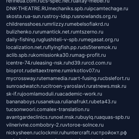
refineua.com.ru
cs-spec.net.ru
altay-mebel.ru
DNK-THEATRE.RU
mechaniks.spb.ru
ipcamtechage.ru
skosta.ru
a-sun.ru
stroy-ldsp.ru
snowlands.org.ru
childrensshoes.ru
mrlizzy.ru
mebelsofiakrd.ru
bulizhenko.ru
rumantick.net.ru
mtszerno.ru
daily-fishing.ru
glushiteli-v-spb.ru
megasat.org.ru
localization.net.ru
flyingfish.pp.ru
ds5teremok.ru
aclib.spb.ru
komissionka30.ru
mag-profit.ru
icentre-74.ru
leasing-nsk.ru
hd39.ru
rcd.com.ru
bioprot.ru
deltaextreme.ru
mirkotlov07.ru
mycrossway.ru
temamedia.ru
art-fusing.ru
cbslefort.ru
sunroadwatch.ru
citroen-yaroslavl.ru
ratnews.msk.ru
sk-if.ru
joomlamoduli.ru
academic-work.ru
bananaboys.ru
sanekua.ru
lianafrukt.ru
beta43.ru
tucsonwoori.com
alex-translation.ru
avantgardeclinics.ru
noel.msk.ru
buylq.ru
aquas-spb.ru
vilnerivne.com
bobry-2.ru
vtoroe-solnce.ru
nickysheen.ru
clockmir.ru
huntercraft.ru
стройокт.рф