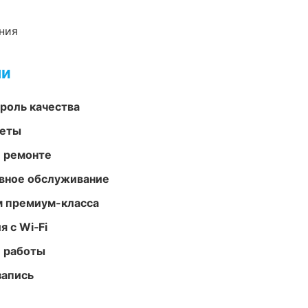
ния
ми
роль качества
меты
и ремонте
вное обслуживание
м премиум-класса
 с Wi‑Fi
е работы
запись