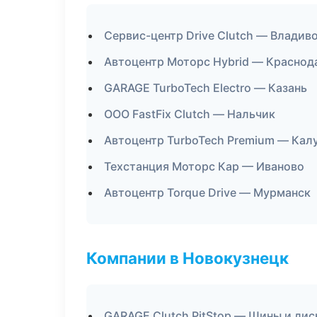
Сервис-центр Drive Clutch — Владив
Автоцентр Моторс Hybrid — Краснод
GARAGE TurboTech Electro — Казань
ООО FastFix Clutch — Нальчик
Автоцентр TurboTech Premium — Кал
Техстанция Моторс Кар — Иваново
Автоцентр Torque Drive — Мурманск
Компании в Новокузнецк
GARAGE Clutch PitStop — Шины и дис