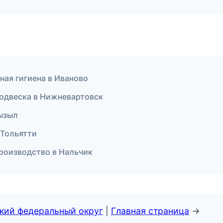
ьная гигиена в Иваново
 подвеска в Нижневартовск
Кызыл
 Тольятти
 производство в Нальчик
ский федеральный округ
|
Главная страница
→