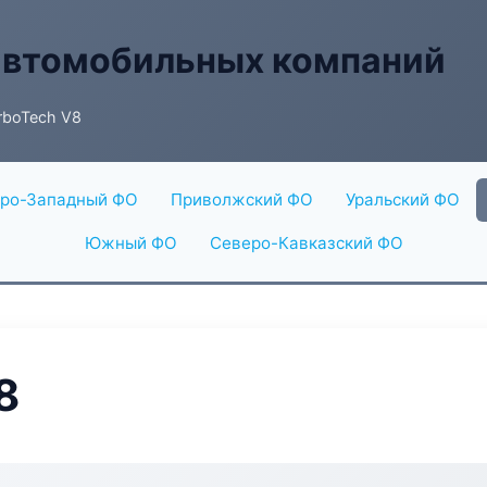
автомобильных компаний
rboTech V8
ро-Западный ФО
Приволжский ФО
Уральский ФО
Южный ФО
Северо-Кавказский ФО
8