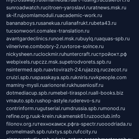
sunroadwatch.ru
citroen-yaroslavl.ru
ratnews.msk.ru
sk-if.ru
joomlamoduli.ru
academic-work.ru
bananaboys.ru
sanekua.ru
lianafrukt.ru
beta43.ru
tucsonwoori.com
alex-translation.ru
avantgardeclinics.ru
noel.msk.ru
buylq.ru
aquas-spb.ru
vilnerivne.com
bobry-2.ru
vtoroe-solnce.ru
nickysheen.ru
clockmir.ru
huntercraft.ru
стройокт.рф
webpixels.ru
pczz.msk.su
petrodvorets.spb.ru
nsintermed.spb.ru
avtovirazh-24.ru
jazzq.ru
czecot.ru
cruizi.spb.ru
spasskaya.spb.ru
kniris.ru
vkpeople.com
maminy-mysli.ru
arionorel.ru
khuseniosif.ru
dotmediacup.spb.ru
mebel-tiraspol.ru
all-books.biz
vmauto.spb.ru
shop-astyle.ru
derevo-s.ru
contrinform.ru
gutserial.ru
mdrussia.spb.ru
monod.ru
refine.org.ru
uk-krein.ru
kamensk61.ru
zooclub.info
filonov.org.ru
технокамск.рф
ra-spectr.ru
ooodriada.ru
promelmash.spb.ru
ixtys.spb.ru
fccity.ru