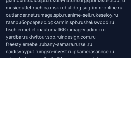
glamourstudio.spb.ru
kola-nature.org
spbmaster.spb.ru
musicoutlet.ru
china.msk.ru
bulldog.su
grimm-online.ru
outlander.net.ru
maga.spb.ru
anime-sell.ru
keseloy.ru
газприборсервис.рф
karmin.spb.ru
shekswood.ru
tischlermebel.ru
automall66.ru
mag-vladimir.ru
yardbar.ru
kiwitour.spb.ru
indesign.com.ru
freestylemebel.ru
bany-samara.ru
rsei.ru
naidisvoyput.ru
mgsn-invest.ru
ipkamerasannce.ru
alicante-house.ru
ibelka74.ru
cozyhouse.info
vlkargalev-studio.ru
700mb.ru
figura-ufa.ru
alina-live.ru
belarusiannews.ru
womenknow.ru
dos-vniimk.ru
sega.net.ru
dv.net.ru
phenomenonsofhistory.com
telesputnik.net.ru
wall.pp.ru
pylesosroidmi.ru
gtc-clan.ru
cligs.ru
bibikazap.ru
popova.org.ru
netwhistler.spb.ru
bellvil.ru
bonzon.ru
iss-vladik.ru
defiparis.net.ru
las-gryzas.ru
amku.ru
electednews.spb.ru
feather.org.ru
spar72.ru
tankiigri.ru
dominus.com.ru
ibtree.ru
sanykool.pp.ru
unixlib.org.ru