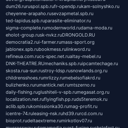
dum26.ru
ruspol.spb.ru
fr-opendp.ru
kam-solnyshko.ru
cheyenne-arapaho.ru
sevzapmetal.spb.ru
ted-lapidus.spb.ru
parasite-eliminator.ru
sigma-complete.ru
modernworld.ru
dama-moda.ru
eholot-group.ru
sk-nvkz.ru
DRONGOLD.RU
democratia2.ru
i-farmer.ru
mass-sport.org
jablonex.spb.ru
bookmess.ru
linkword.ru
refineua.com.ru
cs-spec.net.ru
altay-mebel.ru
DNK-THEATRE.RU
mechaniks.spb.ru
ipcamtechage.ru
skosta.ru
a-sun.ru
stroy-ldsp.ru
snowlands.org.ru
childrensshoes.ru
mrlizzy.ru
mebelsofiakrd.ru
bulizhenko.ru
rumantick.net.ru
mtszerno.ru
daily-fishing.ru
glushiteli-v-spb.ru
megasat.org.ru
localization.net.ru
flyingfish.pp.ru
ds5teremok.ru
aclib.spb.ru
komissionka30.ru
mag-profit.ru
icentre-74.ru
leasing-nsk.ru
hd39.ru
rcd.com.ru
bioprot.ru
deltaextreme.ru
mirkotlov07.ru
mycrossway.ru
temamedia.ru
art-fusing.ru
cbslefort.ru