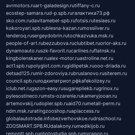
avrmotors.ru
art-galadesign.ru
tiffany-c.ru
ecostep-samara.ru
d-p.spb.ru
галактика73.рф
sko.com.ru
davitamebel-spb.ru
fotsis.ru
tesiaes.ru
kokoroyari.spb.ru
blesna-kazan.ru
mossilver.ru
lenderoq.ru
sergeydobrin.ru
tochkazvuka.msk.ru
people-of-art.ru
bezzubova.ru
clubtibet.ru
orior-aks.ru
dynamoauto.ru
szk-favorit.ru
carlines.ru
flatnsk.ru
kingbolenskaner.ru
alex-motor.ru
astroline.net.ru
act1.spb.ru
polyglot.com.ru
gidlipetsk.ru
ooo-driada.ru
detsad125.ru
mir-zdoroviya.ru
bruslanovo.ru
siterem.ru
council.spb.ru
лодкипатриот.рф
kafekolizey.ru
iclub.net.ru
gazon-easy.ru
sugarepilekb.ru
grinox.ru
pylesostineco.ru
msts-ozarenie.ru
kameryjooan.ru
artemovskij.ru
dopler.spb.ru
aid70.ru
metall-perm.ru
ndm.msk.ru
ratingzooshop.ru
apiaccess.ru
globalautotrade.info
bezverhovskoe.ru
drsschool.ru
ZOOSMART.SPB.RU
dalakony.ru
medikijob.ru
remontt.spb.ru
photostudia.spb.ru
myragon.ru