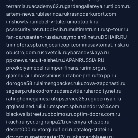
terramia.ru
academy62.ru
gardengallereya.ru
rti.com.ru
artem-news.ru
biserinca.ru
krasnodarkurort.com
imshowtv.ru
mebel-v-tule.ru
mobtopik.ru
pcsecurity.net.ru
tool-sib.ru
multimetrunit.ru
sp-tour.ru
fan-cs.ru
santeh-russia.ru
symbian9.net.ru
DSHAIR.RU
tmmotors.spb.ru
xjocuricopii.com
musavtomat.msk.ru
obustrojdom.ru
sovetcik.ru
ybaranovskaya.ru
ppknews.ru
cult-alshei.ru
JAPANRUSSIA.RU
proekciyamebel.ru
imper-finans.ru
rim.org.ru
glamourai.ru
brassminus.ru
zabor-pro.ru
ftn.pp.ru
dorogoe58.ru
laimengpacker.ru
kuzova-zapchasti.ru
sageerp.ru
taxodrom.ru
dsrazvitie.ru
hardcity.net.ru
ratinghomegames.ru
topservice25.ru
gubernyan.ru
gtglasslined.ru
ii4.ru
tssport.spb.ru
andorra24.com
blackwallstreet.ru
oboimos.ru
optim-doors.com.ru
ikuch.ru
nycr.org.ru
npa21.ru
vremya-ch.spb.ru
desert000.ru
ivtorgi.ru
ifiori.ru
catalog-statei.ru
dcv.org.ru
spetsmaster174.ru
ipkameryhiseeu.ru