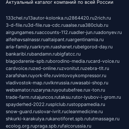
Актуальный каталог компаний по всей России
133chel.ru
13autor-kolonka.ru
2864420.ru
2rich.ru
3-d-file.ru
3d-file.ru
a-cdc.ru
aalse.ru
a380club.ru
airgungames.ru
accounts-112.ru
adler-jun.ru
adonyev.ru
alfeihavsalnassr.ru
altaipant.ru
argentinamia.ru
aria-family.ru
arkrym.ru
ashanet.ru
belgorod-day.ru
bankaribi.ru
bandamn.ru
bigfatcc.ru
blagodarenie-spb.ru
borodino-media.ru
card-voice.ru
cardvoice.ru
zed-online.ru
zvonitut.ru
zebra-tlt.ru
zarafshan.ru
york-life.ru
vintovoykompressor.ru
vladivostok-map.ru
vlknrussia.ru
wasabi-shop.ru
webamator.ru
zaryna.ru
youtubefree.ru
x-ton.ru
trade-farm.ru
tajuncos.ru
taksu.ru
tor-lyubov-i-grom.ru
spayderhed-2022.ru
splclub.ru
stoppamedia.ru
snow-guard.ru
slovar-ivrit.ru
cleanmedicine.ru
shkurki-karakulya.ru
kanotiforet.spb.ru
tutmassage.ru
ecolog.org.ru
praga.spb.ru
falcorussia.ru