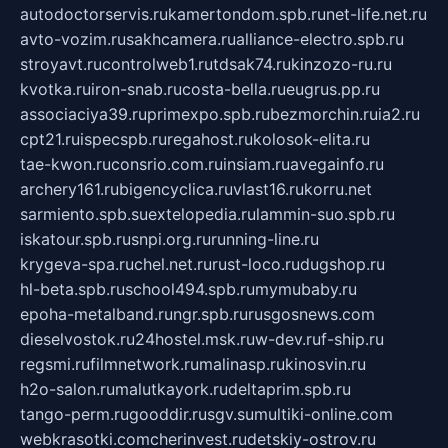
autodoctorservis.ru
kamertondom.spb.ru
net-life.net.ru
avto-vozim.ru
sakhcamera.ru
alliance-electro.spb.ru
stroyavt.ru
controlweb1.ru
tdsak74.ru
kinzozo-ru.ru
kvotka.ru
iron-snab.ru
costa-bella.ru
eugrus.pp.ru
associaciya39.ru
primexpo.spb.ru
bezmorchin.ru
ia2.ru
cpt21.ru
ispecspb.ru
regahost.ru
kolosok-elita.ru
tae-kwon.ru
consrio.com.ru
insiam.ru
avegainfo.ru
archery161.ru
bigencyclica.ru
vlast16.ru
korru.net
sarmiento.spb.su
extelopedia.ru
lammin-suo.spb.ru
iskatour.spb.ru
snpi.org.ru
running-line.ru
krygeva-spa.ru
chel.net.ru
rust-loco.ru
dugshop.ru
hl-beta.spb.ru
school494.spb.ru
mymubaby.ru
epoha-metalband.ru
ngr.spb.ru
rusgosnews.com
dieselvostok.ru
24hostel.msk.ru
w-dev.ru
f-ship.ru
regsmi.ru
filmnetwork.ru
malinasp.ru
kinosvin.ru
h2o-salon.ru
malutkayork.ru
deltaprim.spb.ru
tango-perm.ru
gooddir.ru
sgv.su
multiki-online.com
webkrasotki.com
cherinvest.ru
detskiy-ostrov.ru