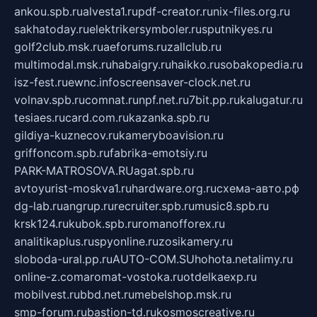
ankou.spb.ru
alvesta1.ru
pdf-creator.ru
nix-files.org.ru
sakhatoday.ru
elektrikersymboler.ru
sputnikyes.ru
golf2club.msk.ru
aeforums.ru
zallclub.ru
multimodal.msk.ru
habaigry.ru
haikko.ru
sobakopedia.ru
isz-fest.ru
ewnc.info
screensaver-clock.net.ru
volnav.spb.ru
comnat.ru
npf.net.ru
7bit.pp.ru
kalugatur.ru
tesiaes.ru
card.com.ru
kazanka.spb.ru
gildiya-kuznecov.ru
kameryboavision.ru
griffoncom.spb.ru
fabrika-emotsiy.ru
PARK-MATROSOVA.RU
agat.spb.ru
avtoyurist-moskva1.ru
hardware.org.ru
схема-авто.рф
dg-lab.ru
angrup.ru
recruiter.spb.ru
music8.spb.ru
krsk124.ru
kubok.spb.ru
romanofforex.ru
analitikaplus.ru
spyonline.ru
zosikamery.ru
sloboda-ural.pp.ru
AUTO-COM.SU
hohota.net
alimy.ru
online-z.com
aromat-vostoka.ru
otdelkaexp.ru
mobilvest.ru
bbd.net.ru
mebelshop.msk.ru
smp-forum.ru
bastion-td.ru
kosmoscreative.ru