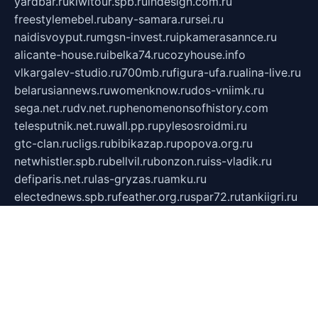
yardbar.ru
kiwitour.spb.ru
indesign.com.ru
freestylemebel.ru
bany-samara.ru
rsei.ru
naidisvoyput.ru
mgsn-invest.ru
ipkamerasannce.ru
alicante-house.ru
ibelka74.ru
cozyhouse.info
vlkargalev-studio.ru
700mb.ru
figura-ufa.ru
alina-live.ru
belarusiannews.ru
womenknow.ru
dos-vniimk.ru
sega.net.ru
dv.net.ru
phenomenonsofhistory.com
telesputnik.net.ru
wall.pp.ru
pylesosroidmi.ru
gtc-clan.ru
cligs.ru
bibikazap.ru
popova.org.ru
netwhistler.spb.ru
bellvil.ru
bonzon.ru
iss-vladik.ru
defiparis.net.ru
las-gryzas.ru
amku.ru
electednews.spb.ru
feather.org.ru
spar72.ru
tankiigri.ru
dominus.com.ru
ibtree.ru
sanykool.pp.ru
unixlib.org.ru
menatep.spb.ru
gartenterrassen.ru
printeka.ru
skvozilka.com.ru
parkovka-pub.ru
lovemobi.ru
art-ru.ru
emulatorz.com.ru
alucomp.com.ru
tatforum.com.ru
alternativa-profi.ru
dermakler.ru
artsurvey.ru
aredir.ru
khimspas.ru
centr-maxi.ru
2018r.ru