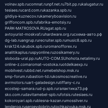
volnav.spb.ru
comnat.ru
npf.net.ru
7bit.pp.ru
kalugatur.ru
tesiaes.ru
card.com.ru
kazanka.spb.ru
gildiya-kuznecov.ru
kameryboavision.ru
griffoncom.spb.ru
fabrika-emotsiy.ru
PARK-MATROSOVA.RU
agat.spb.ru
avtoyurist-moskva1.ru
hardware.org.ru
схема-авто.рф
dg-lab.ru
angrup.ru
recruiter.spb.ru
music8.spb.ru
krsk124.ru
kubok.spb.ru
romanofforex.ru
analitikaplus.ru
spyonline.ru
zosikamery.ru
sloboda-ural.pp.ru
AUTO-COM.SU
hohota.net
alimy.ru
online-z.com
aromat-vostoka.ru
otdelkaexp.ru
mobilvest.ru
bbd.net.ru
mebelshop.msk.ru
smp-forum.ru
bastion-td.ru
kosmoscreative.ru
avrmotors.ru
art-galadesign.ru
tiffany-c.ru
ecostep-samara.ru
d-p.spb.ru
галактика73.рф
sko.com.ru
davitamebel-spb.ru
fotsis.ru
tesiaes.ru
kokoroyari.spb.ru
blesna-kazan.ru
mossilver.ru
lenderoq.ru
sergeydobrin.ru
tochkazvuka.msk.ru