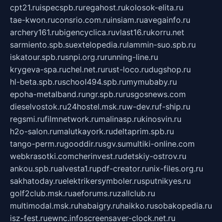
cpt21.ru
ispecspb.ru
regahost.ru
kolosok-elita.ru
tae-kwon.ru
consrio.com.ru
insiam.ru
avegainfo.ru
archery161.ru
bigencyclica.ru
vlast16.ru
korru.net
sarmiento.spb.su
extelopedia.ru
lammin-suo.spb.ru
iskatour.spb.ru
snpi.org.ru
running-line.ru
krygeva-spa.ru
chel.net.ru
rust-loco.ru
dugshop.ru
hl-beta.spb.ru
school494.spb.ru
mymubaby.ru
epoha-metalband.ru
ngr.spb.ru
rusgosnews.com
dieselvostok.ru
24hostel.msk.ru
w-dev.ru
f-ship.ru
regsmi.ru
filmnetwork.ru
malinasp.ru
kinosvin.ru
h2o-salon.ru
malutkayork.ru
deltaprim.spb.ru
tango-perm.ru
gooddir.ru
sgv.su
multiki-online.com
webkrasotki.com
cherinvest.ru
detskiy-ostrov.ru
ankou.spb.ru
alvesta1.ru
pdf-creator.ru
nix-files.org.ru
sakhatoday.ru
elektrikersymboler.ru
sputnikyes.ru
golf2club.msk.ru
aeforums.ru
zallclub.ru
multimodal.msk.ru
habaigry.ru
haikko.ru
sobakopedia.ru
isz-fest.ru
ewnc.info
screensaver-clock.net.ru