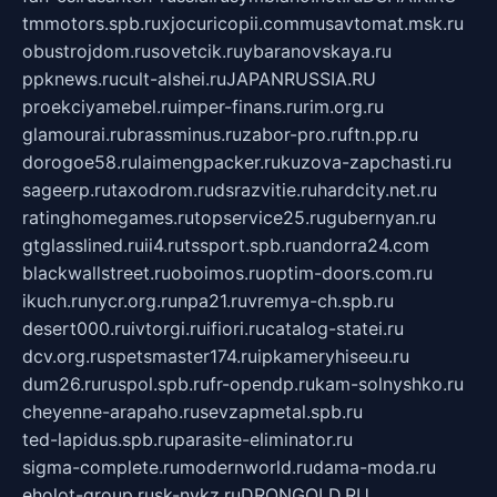
tmmotors.spb.ru
xjocuricopii.com
musavtomat.msk.ru
obustrojdom.ru
sovetcik.ru
ybaranovskaya.ru
ppknews.ru
cult-alshei.ru
JAPANRUSSIA.RU
proekciyamebel.ru
imper-finans.ru
rim.org.ru
glamourai.ru
brassminus.ru
zabor-pro.ru
ftn.pp.ru
dorogoe58.ru
laimengpacker.ru
kuzova-zapchasti.ru
sageerp.ru
taxodrom.ru
dsrazvitie.ru
hardcity.net.ru
ratinghomegames.ru
topservice25.ru
gubernyan.ru
gtglasslined.ru
ii4.ru
tssport.spb.ru
andorra24.com
blackwallstreet.ru
oboimos.ru
optim-doors.com.ru
ikuch.ru
nycr.org.ru
npa21.ru
vremya-ch.spb.ru
desert000.ru
ivtorgi.ru
ifiori.ru
catalog-statei.ru
dcv.org.ru
spetsmaster174.ru
ipkameryhiseeu.ru
dum26.ru
ruspol.spb.ru
fr-opendp.ru
kam-solnyshko.ru
cheyenne-arapaho.ru
sevzapmetal.spb.ru
ted-lapidus.spb.ru
parasite-eliminator.ru
sigma-complete.ru
modernworld.ru
dama-moda.ru
eholot-group.ru
sk-nvkz.ru
DRONGOLD.RU