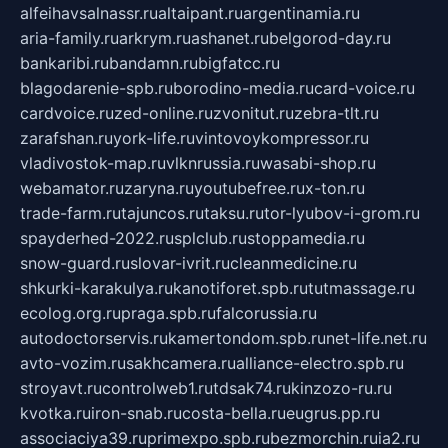
alfeihavsalnassr.ru
altaipant.ru
argentinamia.ru
aria-family.ru
arkrym.ru
ashanet.ru
belgorod-day.ru
bankaribi.ru
bandamn.ru
bigfatcc.ru
blagodarenie-spb.ru
borodino-media.ru
card-voice.ru
cardvoice.ru
zed-online.ru
zvonitut.ru
zebra-tlt.ru
zarafshan.ru
york-life.ru
vintovoykompressor.ru
vladivostok-map.ru
vlknrussia.ru
wasabi-shop.ru
webamator.ru
zaryna.ru
youtubefree.ru
x-ton.ru
trade-farm.ru
tajuncos.ru
taksu.ru
tor-lyubov-i-grom.ru
spayderhed-2022.ru
splclub.ru
stoppamedia.ru
snow-guard.ru
slovar-ivrit.ru
cleanmedicine.ru
shkurki-karakulya.ru
kanotiforet.spb.ru
tutmassage.ru
ecolog.org.ru
praga.spb.ru
falcorussia.ru
autodoctorservis.ru
kamertondom.spb.ru
net-life.net.ru
avto-vozim.ru
sakhcamera.ru
alliance-electro.spb.ru
stroyavt.ru
controlweb1.ru
tdsak74.ru
kinzozo-ru.ru
kvotka.ru
iron-snab.ru
costa-bella.ru
eugrus.pp.ru
associaciya39.ru
primexpo.spb.ru
bezmorchin.ru
ia2.ru