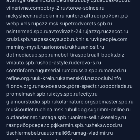
avantgardeclinics.ru
noel.msk.ru
buylq.ru
aquas-spb.ru
vilnerivne.com
bobry-2.ru
vtoroe-solnce.ru
nickysheen.ru
clockmir.ru
huntercraft.ru
стройокт.рф
webpixels.ru
pczz.msk.su
petrodvorets.spb.ru
nsintermed.spb.ru
avtovirazh-24.ru
jazzq.ru
czecot.ru
cruizi.spb.ru
spasskaya.spb.ru
kniris.ru
vkpeople.com
maminy-mysli.ru
arionorel.ru
khuseniosif.ru
dotmediacup.spb.ru
mebel-tiraspol.ru
all-books.biz
vmauto.spb.ru
shop-astyle.ru
derevo-s.ru
contrinform.ru
gutserial.ru
mdrussia.spb.ru
monod.ru
refine.org.ru
uk-krein.ru
kamensk61.ru
zooclub.info
filonov.org.ru
технокамск.рф
ra-spectr.ru
ooodriada.ru
promelmash.spb.ru
ixtys.spb.ru
fccity.ru
glamourstudio.spb.ru
kola-nature.org
spbmaster.spb.ru
musicoutlet.ru
china.msk.ru
bulldog.su
grimm-online.ru
outlander.net.ru
maga.spb.ru
anime-sell.ru
keseloy.ru
газприборсервис.рф
karmin.spb.ru
shekswood.ru
tischlermebel.ru
automall66.ru
mag-vladimir.ru