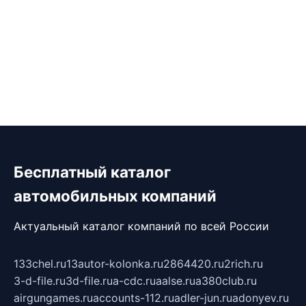
Бесплатный каталог
автомобильных компаний
Актуальный каталог компаний по всей России
133chel.ru
13autor-kolonka.ru
2864420.ru
2rich.ru
3-d-file.ru
3d-file.ru
a-cdc.ru
aalse.ru
a380club.ru
airgungames.ru
accounts-112.ru
adler-jun.ru
adonyev.ru