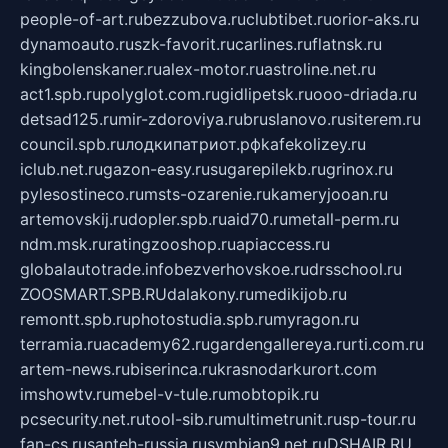
people-of-art.ru
bezzubova.ru
clubtibet.ru
orior-aks.ru
dynamoauto.ru
szk-favorit.ru
carlines.ru
flatnsk.ru
kingbolenskaner.ru
alex-motor.ru
astroline.net.ru
act1.spb.ru
polyglot.com.ru
gidlipetsk.ru
ooo-driada.ru
detsad125.ru
mir-zdoroviya.ru
bruslanovo.ru
siterem.ru
council.spb.ru
лодкипатриот.рф
kafekolizey.ru
iclub.net.ru
gazon-easy.ru
sugarepilekb.ru
grinox.ru
pylesostineco.ru
msts-ozarenie.ru
kameryjooan.ru
artemovskij.ru
dopler.spb.ru
aid70.ru
metall-perm.ru
ndm.msk.ru
ratingzooshop.ru
apiaccess.ru
globalautotrade.info
bezverhovskoe.ru
drsschool.ru
ZOOSMART.SPB.RU
dalakony.ru
medikijob.ru
remontt.spb.ru
photostudia.spb.ru
myragon.ru
terramia.ru
academy62.ru
gardengallereya.ru
rti.com.ru
artem-news.ru
biserinca.ru
krasnodarkurort.com
imshowtv.ru
mebel-v-tule.ru
mobtopik.ru
pcsecurity.net.ru
tool-sib.ru
multimetrunit.ru
sp-tour.ru
fan-cs.ru
santeh-russia.ru
symbian9.net.ru
DSHAIR.RU