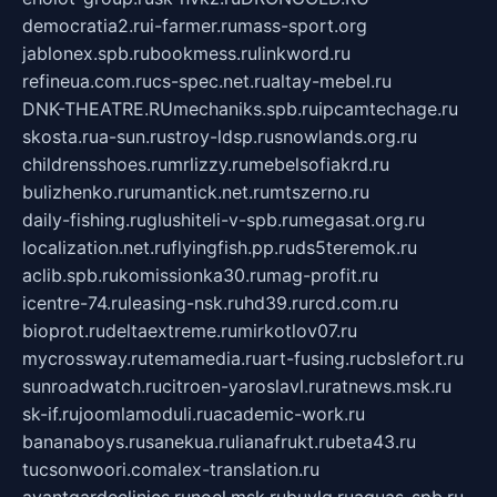
democratia2.ru
i-farmer.ru
mass-sport.org
jablonex.spb.ru
bookmess.ru
linkword.ru
refineua.com.ru
cs-spec.net.ru
altay-mebel.ru
DNK-THEATRE.RU
mechaniks.spb.ru
ipcamtechage.ru
skosta.ru
a-sun.ru
stroy-ldsp.ru
snowlands.org.ru
childrensshoes.ru
mrlizzy.ru
mebelsofiakrd.ru
bulizhenko.ru
rumantick.net.ru
mtszerno.ru
daily-fishing.ru
glushiteli-v-spb.ru
megasat.org.ru
localization.net.ru
flyingfish.pp.ru
ds5teremok.ru
aclib.spb.ru
komissionka30.ru
mag-profit.ru
icentre-74.ru
leasing-nsk.ru
hd39.ru
rcd.com.ru
bioprot.ru
deltaextreme.ru
mirkotlov07.ru
mycrossway.ru
temamedia.ru
art-fusing.ru
cbslefort.ru
sunroadwatch.ru
citroen-yaroslavl.ru
ratnews.msk.ru
sk-if.ru
joomlamoduli.ru
academic-work.ru
bananaboys.ru
sanekua.ru
lianafrukt.ru
beta43.ru
tucsonwoori.com
alex-translation.ru