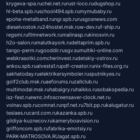
krygeva-spa.ru
chel.net.ru
rust-loco.ru
dugshop.ru
hl-beta.spb.ru
school494.spb.ru
mymubaby.ru
epoha-metalband.ru
ngr.spb.ru
rusgosnews.com
dieselvostok.ru
24hostel.msk.ru
w-dev.ru
f-ship.ru
regsmi.ru
filmnetwork.ru
malinasp.ru
kinosvin.ru
h2o-salon.ru
malutkayork.ru
deltaprim.spb.ru
tango-perm.ru
gooddir.ru
sgv.su
multiki-online.com
webkrasotki.com
cherinvest.ru
detskiy-ostrov.ru
ankou.spb.ru
alvesta1.ru
pdf-creator.ru
nix-files.org.ru
sakhatoday.ru
elektrikersymboler.ru
sputnikyes.ru
golf2club.msk.ru
aeforums.ru
zallclub.ru
multimodal.msk.ru
habaigry.ru
haikko.ru
sobakopedia.ru
isz-fest.ru
ewnc.info
screensaver-clock.net.ru
volnav.spb.ru
comnat.ru
npf.net.ru
7bit.pp.ru
kalugatur.ru
tesiaes.ru
card.com.ru
kazanka.spb.ru
gildiya-kuznecov.ru
kameryboavision.ru
griffoncom.spb.ru
fabrika-emotsiy.ru
PARK-MATROSOVA.RU
agat.spb.ru