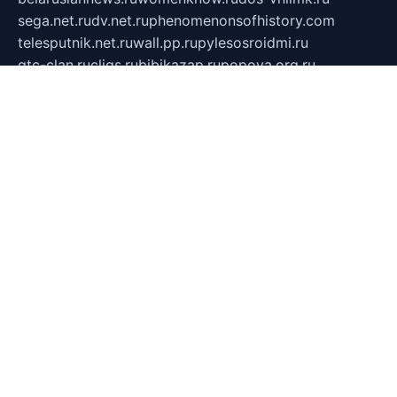
sega.net.ru
dv.net.ru
phenomenonsofhistory.com
telesputnik.net.ru
wall.pp.ru
pylesosroidmi.ru
gtc-clan.ru
cligs.ru
bibikazap.ru
popova.org.ru
netwhistler.spb.ru
bellvil.ru
bonzon.ru
iss-vladik.ru
defiparis.net.ru
las-gryzas.ru
amku.ru
electednews.spb.ru
feather.org.ru
spar72.ru
tankiigri.ru
dominus.com.ru
ibtree.ru
sanykool.pp.ru
unixlib.org.ru
menatep.spb.ru
gartenterrassen.ru
printeka.ru
skvozilka.com.ru
parkovka-pub.ru
lovemobi.ru
art-ru.ru
emulatorz.com.ru
alucomp.com.ru
tatforum.com.ru
alternativa-profi.ru
dermakler.ru
artsurvey.ru
aredir.ru
khimspas.ru
centr-maxi.ru
2018r.ru
bort-stomer-defort.ru
professional2.ru
gibsons.ru
artselena.ru
art-pilot.ru
ingredient.spb.ru
npfpolimer.spb.ru
argentum.spb.ru
hom-edu.ru
af-num.ru
cashadvanceamericasev.org
trexp.spb.ru
apteka-gerzena.ru
vasilyevka.msk.ru
personalloanrgx.org
tishanskiysdk.ru
atma-volga.ru