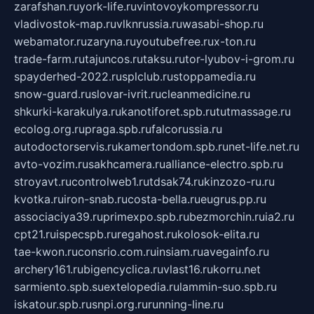
zarafshan.ru
york-life.ru
vintovoykompressor.ru
vladivostok-map.ru
vlknrussia.ru
wasabi-shop.ru
webamator.ru
zaryna.ru
youtubefree.ru
x-ton.ru
trade-farm.ru
tajuncos.ru
taksu.ru
tor-lyubov-i-grom.ru
spayderhed-2022.ru
splclub.ru
stoppamedia.ru
snow-guard.ru
slovar-ivrit.ru
cleanmedicine.ru
shkurki-karakulya.ru
kanotiforet.spb.ru
tutmassage.ru
ecolog.org.ru
praga.spb.ru
falcorussia.ru
autodoctorservis.ru
kamertondom.spb.ru
net-life.net.ru
avto-vozim.ru
sakhcamera.ru
alliance-electro.spb.ru
stroyavt.ru
controlweb1.ru
tdsak74.ru
kinzozo-ru.ru
kvotka.ru
iron-snab.ru
costa-bella.ru
eugrus.pp.ru
associaciya39.ru
primexpo.spb.ru
bezmorchin.ru
ia2.ru
cpt21.ru
ispecspb.ru
regahost.ru
kolosok-elita.ru
tae-kwon.ru
consrio.com.ru
insiam.ru
avegainfo.ru
archery161.ru
bigencyclica.ru
vlast16.ru
korru.net
sarmiento.spb.su
extelopedia.ru
lammin-suo.spb.ru
iskatour.spb.ru
snpi.org.ru
running-line.ru