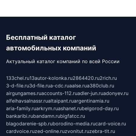
Бесплатный каталог
автомобильных компаний
Актуальный каталог компаний по всей России
133chel.ru
13autor-kolonka.ru
2864420.ru
2rich.ru
3-d-file.ru
3d-file.ru
a-cdc.ru
aalse.ru
a380club.ru
airgungames.ru
accounts-112.ru
adler-jun.ru
adonyev.ru
alfeihavsalnassr.ru
altaipant.ru
argentinamia.ru
aria-family.ru
arkrym.ru
ashanet.ru
belgorod-day.ru
bankaribi.ru
bandamn.ru
bigfatcc.ru
blagodarenie-spb.ru
borodino-media.ru
card-voice.ru
cardvoice.ru
zed-online.ru
zvonitut.ru
zebra-tlt.ru