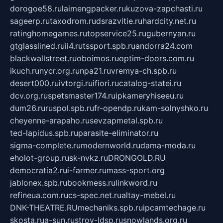
dorogoe58.ru
laimengpacker.ru
kuzova-zapchasti.ru
sageerp.ru
taxodrom.ru
dsrazvitie.ru
hardcity.net.ru
ratinghomegames.ru
topservice25.ru
gubernyan.ru
gtglasslined.ru
ii4.ru
tssport.spb.ru
andorra24.com
blackwallstreet.ru
oboimos.ru
optim-doors.com.ru
ikuch.ru
nycr.org.ru
npa21.ru
vremya-ch.spb.ru
desert000.ru
ivtorgi.ru
ifiori.ru
catalog-statei.ru
dcv.org.ru
spetsmaster174.ru
ipkameryhiseeu.ru
dum26.ru
ruspol.spb.ru
fr-opendp.ru
kam-solnyshko.ru
cheyenne-arapaho.ru
sevzapmetal.spb.ru
ted-lapidus.spb.ru
parasite-eliminator.ru
sigma-complete.ru
modernworld.ru
dama-moda.ru
eholot-group.ru
sk-nvkz.ru
DRONGOLD.RU
democratia2.ru
i-farmer.ru
mass-sport.org
jablonex.spb.ru
bookmess.ru
linkword.ru
refineua.com.ru
cs-spec.net.ru
altay-mebel.ru
DNK-THEATRE.RU
mechaniks.spb.ru
ipcamtechage.ru
skosta.ru
a-sun.ru
stroy-ldsp.ru
snowlands.org.ru