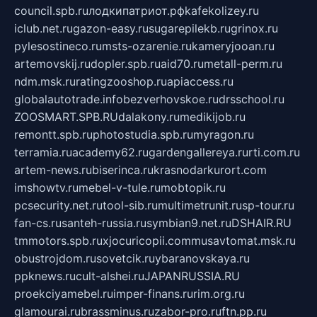
council.spb.ru
лодкипатриот.рф
kafekolizey.ru
iclub.net.ru
gazon-easy.ru
sugarepilekb.ru
grinox.ru
pylesostineco.ru
msts-ozarenie.ru
kameryjooan.ru
artemovskij.ru
dopler.spb.ru
aid70.ru
metall-perm.ru
ndm.msk.ru
ratingzooshop.ru
apiaccess.ru
globalautotrade.info
bezverhovskoe.ru
drsschool.ru
ZOOSMART.SPB.RU
dalakony.ru
medikijob.ru
remontt.spb.ru
photostudia.spb.ru
myragon.ru
terramia.ru
academy62.ru
gardengallereya.ru
rti.com.ru
artem-news.ru
biserinca.ru
krasnodarkurort.com
imshowtv.ru
mebel-v-tule.ru
mobtopik.ru
pcsecurity.net.ru
tool-sib.ru
multimetrunit.ru
sp-tour.ru
fan-cs.ru
santeh-russia.ru
symbian9.net.ru
DSHAIR.RU
tmmotors.spb.ru
xjocuricopii.com
musavtomat.msk.ru
obustrojdom.ru
sovetcik.ru
ybaranovskaya.ru
ppknews.ru
cult-alshei.ru
JAPANRUSSIA.RU
proekciyamebel.ru
imper-finans.ru
rim.org.ru
glamourai.ru
brassminus.ru
zabor-pro.ru
ftn.pp.ru