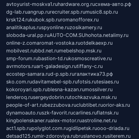
avtoyurist-moskva1.ru
hardware.org.ru
схема-авто.рф
dg-lab.ru
angrup.ru
recruiter.spb.ru
music8.spb.ru
krsk124.ru
kubok.spb.ru
romanofforex.ru
analitikaplus.ru
spyonline.ru
zosikamery.ru
sloboda-ural.pp.ru
AUTO-COM.SU
hohota.net
alimy.ru
online-z.com
aromat-vostoka.ru
otdelkaexp.ru
mobilvest.ru
bbd.net.ru
mebelshop.msk.ru
smp-forum.ru
bastion-td.ru
kosmoscreative.ru
avrmotors.ru
art-galadesign.ru
tiffany-c.ru
ecostep-samara.ru
d-p.spb.ru
галактика73.рф
sko.com.ru
davitamebel-spb.ru
fotsis.ru
tesiaes.ru
kokoroyari.spb.ru
blesna-kazan.ru
mossilver.ru
lenderoq.ru
sergeydobrin.ru
tochkazvuka.msk.ru
people-of-art.ru
bezzubova.ru
clubtibet.ru
orior-aks.ru
dynamoauto.ru
szk-favorit.ru
carlines.ru
flatnsk.ru
kingbolenskaner.ru
alex-motor.ru
astroline.net.ru
act1.spb.ru
polyglot.com.ru
gidlipetsk.ru
ooo-driada.ru
detsad125.ru
mir-zdoroviya.ru
bruslanovo.ru
siterem.ru