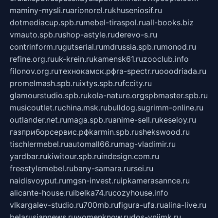
maminy-mysli.ru
arionorel.ru
khuseniosif.ru
dotmediacup.spb.ru
mebel-tiraspol.ru
all-books.biz
vmauto.spb.ru
shop-astyle.ru
derevo-s.ru
contrinform.ru
gutserial.ru
mdrussia.spb.ru
monod.ru
refine.org.ru
uk-krein.ru
kamensk61.ru
zooclub.info
filonov.org.ru
технокамск.рф
ra-spectr.ru
ooodriada.ru
promelmash.spb.ru
ixtys.spb.ru
fccity.ru
glamourstudio.spb.ru
kola-nature.org
spbmaster.spb.ru
musicoutlet.ru
china.msk.ru
bulldog.su
grimm-online.ru
outlander.net.ru
maga.spb.ru
anime-sell.ru
keseloy.ru
газприборсервис.рф
karmin.spb.ru
shekswood.ru
tischlermebel.ru
automall66.ru
mag-vladimir.ru
yardbar.ru
kiwitour.spb.ru
indesign.com.ru
freestylemebel.ru
bany-samara.ru
rsei.ru
naidisvoyput.ru
mgsn-invest.ru
ipkamerasannce.ru
alicante-house.ru
ibelka74.ru
cozyhouse.info
vlkargalev-studio.ru
700mb.ru
figura-ufa.ru
alina-live.ru
belarusiannews.ru
womenknow.ru
dos-vniimk.ru