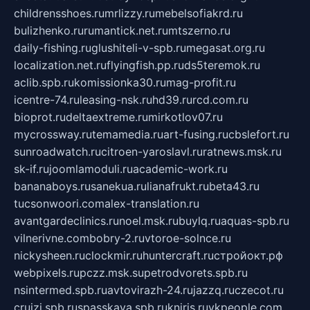
childrensshoes.ru
mrlizzy.ru
mebelsofiakrd.ru
bulizhenko.ru
rumantick.net.ru
mtszerno.ru
daily-fishing.ru
glushiteli-v-spb.ru
megasat.org.ru
localization.net.ru
flyingfish.pp.ru
ds5teremok.ru
aclib.spb.ru
komissionka30.ru
mag-profit.ru
icentre-74.ru
leasing-nsk.ru
hd39.ru
rcd.com.ru
bioprot.ru
deltaextreme.ru
mirkotlov07.ru
mycrossway.ru
temamedia.ru
art-fusing.ru
cbslefort.ru
sunroadwatch.ru
citroen-yaroslavl.ru
ratnews.msk.ru
sk-if.ru
joomlamoduli.ru
academic-work.ru
bananaboys.ru
sanekua.ru
lianafrukt.ru
beta43.ru
tucsonwoori.com
alex-translation.ru
avantgardeclinics.ru
noel.msk.ru
buylq.ru
aquas-spb.ru
vilnerivne.com
bobry-2.ru
vtoroe-solnce.ru
nickysheen.ru
clockmir.ru
huntercraft.ru
стройокт.рф
webpixels.ru
pczz.msk.su
petrodvorets.spb.ru
nsintermed.spb.ru
avtovirazh-24.ru
jazzq.ru
czecot.ru
cruizi.spb.ru
spasskaya.spb.ru
kniris.ru
vkpeople.com