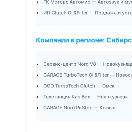
ГК Моторс Автомир — Автозвук и му
ИП Clutch Oil&Filter — Продажа и ус
Компании в регионе: Сибир
Сервис-центр Nord V8 — Новокузнец
GARAGE TurboTech Oil&Filter — Ново
ООО TurboTech Clutch — Омск
Техстанция Кар Box — Новокузнецк
GARAGE Nord PitStop — Кызыл