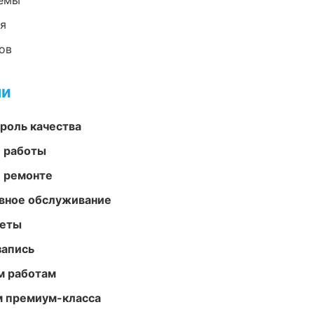
темы
ия
ов
ми
роль качества
е работы
и ремонте
вное обслуживание
меты
запись
м работам
м премиум-класса