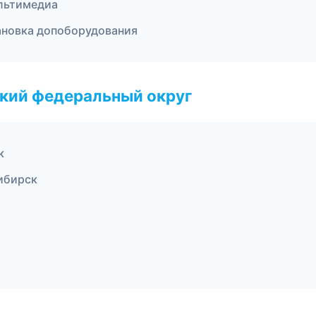
льтимедиа
тановка допоборудования
ский федеральный округ
к
сибирск