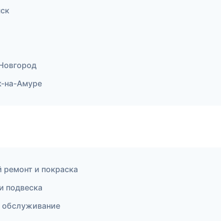
нск
 Новгород
к-на-Амуре
й ремонт и покраска
и подвеска
е обслуживание