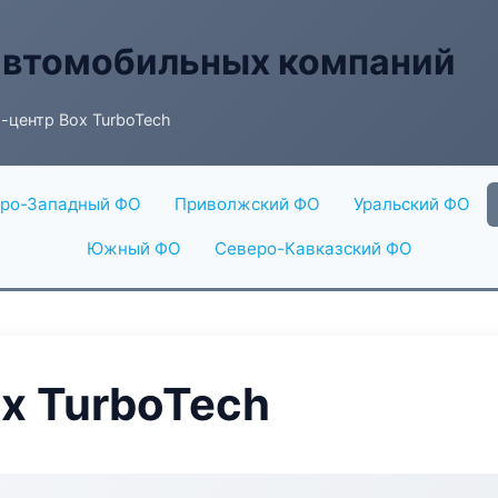
автомобильных компаний
-центр Box TurboTech
ро-Западный ФО
Приволжский ФО
Уральский ФО
Южный ФО
Северо-Кавказский ФО
x TurboTech