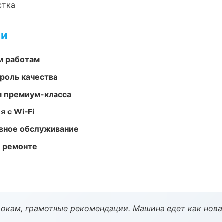
стка
ми
м работам
роль качества
м премиум-класса
 с Wi‑Fi
вное обслуживание
и ремонте
окам, грамотные рекомендации. Машина едет как нова