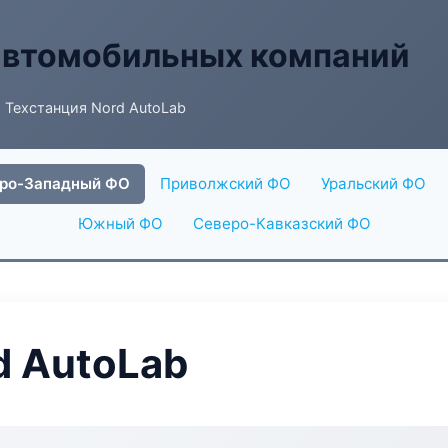
автомобильных компаний
 Техстанция Nord AutoLab
ро-Западный ФО
Приволжский ФО
Уральский ФО
Южный ФО
Северо-Кавказский ФО
d AutoLab