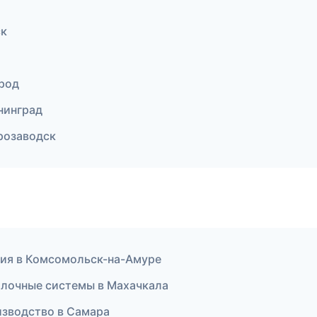
ск
ород
нинград
розаводск
гия в Комсомольск-на-Амуре
лочные системы в Махачкала
оизводство в Самара