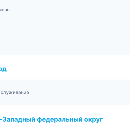
мень
од
обслуживание
о-Западный федеральный округ