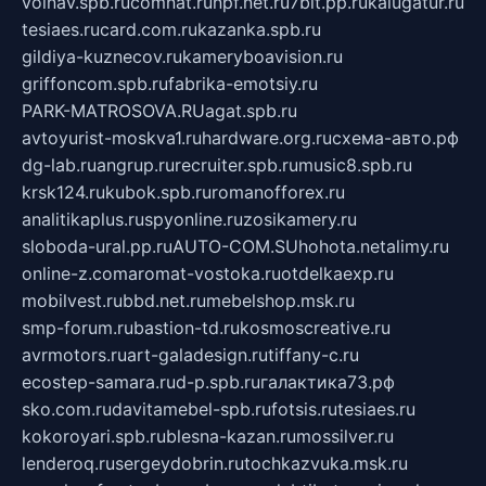
volnav.spb.ru
comnat.ru
npf.net.ru
7bit.pp.ru
kalugatur.ru
tesiaes.ru
card.com.ru
kazanka.spb.ru
gildiya-kuznecov.ru
kameryboavision.ru
griffoncom.spb.ru
fabrika-emotsiy.ru
PARK-MATROSOVA.RU
agat.spb.ru
avtoyurist-moskva1.ru
hardware.org.ru
схема-авто.рф
dg-lab.ru
angrup.ru
recruiter.spb.ru
music8.spb.ru
krsk124.ru
kubok.spb.ru
romanofforex.ru
analitikaplus.ru
spyonline.ru
zosikamery.ru
sloboda-ural.pp.ru
AUTO-COM.SU
hohota.net
alimy.ru
online-z.com
aromat-vostoka.ru
otdelkaexp.ru
mobilvest.ru
bbd.net.ru
mebelshop.msk.ru
smp-forum.ru
bastion-td.ru
kosmoscreative.ru
avrmotors.ru
art-galadesign.ru
tiffany-c.ru
ecostep-samara.ru
d-p.spb.ru
галактика73.рф
sko.com.ru
davitamebel-spb.ru
fotsis.ru
tesiaes.ru
kokoroyari.spb.ru
blesna-kazan.ru
mossilver.ru
lenderoq.ru
sergeydobrin.ru
tochkazvuka.msk.ru