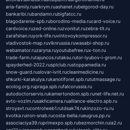
aria-family.ru
arkrym.ru
ashanet.ru
belgorod-day.ru
bankaribi.ru
bandamn.ru
bigfatcc.ru
blagodarenie-spb.ru
borodino-media.ru
card-voice.ru
cardvoice.ru
zed-online.ru
zvonitut.ru
zebra-tlt.ru
zarafshan.ru
york-life.ru
vintovoykompressor.ru
vladivostok-map.ru
vlknrussia.ru
wasabi-shop.ru
webamator.ru
zaryna.ru
youtubefree.ru
x-ton.ru
trade-farm.ru
tajuncos.ru
taksu.ru
tor-lyubov-i-grom.ru
spayderhed-2022.ru
splclub.ru
stoppamedia.ru
snow-guard.ru
slovar-ivrit.ru
cleanmedicine.ru
shkurki-karakulya.ru
kanotiforet.spb.ru
tutmassage.ru
ecolog.org.ru
praga.spb.ru
falcorussia.ru
autodoctorservis.ru
kamertondom.spb.ru
net-life.net.ru
avto-vozim.ru
sakhcamera.ru
alliance-electro.spb.ru
stroyavt.ru
controlweb1.ru
tdsak74.ru
kinzozo-ru.ru
kvotka.ru
iron-snab.ru
costa-bella.ru
eugrus.pp.ru
associaciya39.ru
primexpo.spb.ru
bezmorchin.ru
ia2.ru