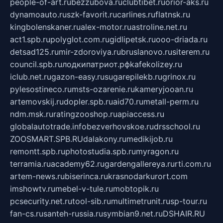
people-of-art.ru
bezzubova.ru
clubtibet.ru
orior-aks.ru
dynamoauto.ru
szk-favorit.ru
carlines.ru
flatnsk.ru
kingbolenskaner.ru
alex-motor.ru
astroline.net.ru
act1.spb.ru
polyglot.com.ru
gidlipetsk.ru
ooo-driada.ru
detsad125.ru
mir-zdoroviya.ru
bruslanovo.ru
siterem.ru
council.spb.ru
лодкипатриот.рф
kafekolizey.ru
iclub.net.ru
gazon-easy.ru
sugarepilekb.ru
grinox.ru
pylesostineco.ru
msts-ozarenie.ru
kameryjooan.ru
artemovskij.ru
dopler.spb.ru
aid70.ru
metall-perm.ru
ndm.msk.ru
ratingzooshop.ru
apiaccess.ru
globalautotrade.info
bezverhovskoe.ru
drsschool.ru
ZOOSMART.SPB.RU
dalakony.ru
medikijob.ru
remontt.spb.ru
photostudia.spb.ru
myragon.ru
terramia.ru
academy62.ru
gardengallereya.ru
rti.com.ru
artem-news.ru
biserinca.ru
krasnodarkurort.com
imshowtv.ru
mebel-v-tule.ru
mobtopik.ru
pcsecurity.net.ru
tool-sib.ru
multimetrunit.ru
sp-tour.ru
fan-cs.ru
santeh-russia.ru
symbian9.net.ru
DSHAIR.RU