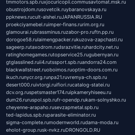
tmmotors.spb.ru
xjocuricopii.com
musavtomat.msk.ru
obustrojdom.ru
sovetcik.ru
ybaranovskaya.ru
ppknews.ru
cult-alshei.ru
JAPANRUSSIA.RU
proekciyamebel.ru
imper-finans.ru
rim.org.ru
glamourai.ru
brassminus.ru
zabor-pro.ru
ftn.pp.ru
dorogoe58.ru
laimengpacker.ru
kuzova-zapchasti.ru
sageerp.ru
taxodrom.ru
dsrazvitie.ru
hardcity.net.ru
ratinghomegames.ru
topservice25.ru
gubernyan.ru
gtglasslined.ru
ii4.ru
tssport.spb.ru
andorra24.com
blackwallstreet.ru
oboimos.ru
optim-doors.com.ru
ikuch.ru
nycr.org.ru
npa21.ru
vremya-ch.spb.ru
desert000.ru
ivtorgi.ru
ifiori.ru
catalog-statei.ru
dcv.org.ru
spetsmaster174.ru
ipkameryhiseeu.ru
dum26.ru
ruspol.spb.ru
fr-opendp.ru
kam-solnyshko.ru
cheyenne-arapaho.ru
sevzapmetal.spb.ru
ted-lapidus.spb.ru
parasite-eliminator.ru
sigma-complete.ru
modernworld.ru
dama-moda.ru
eholot-group.ru
sk-nvkz.ru
DRONGOLD.RU