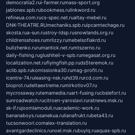
democratia2.ru
i-farmer.ru
mass-sport.org
jablonex.spb.ru
bookmess.ru
linkword.ru
refineua.com.ru
cs-spec.net.ru
altay-mebel.ru
DNK-THEATRE.RU
mechaniks.spb.ru
ipcamtechage.ru
skosta.ru
a-sun.ru
stroy-ldsp.ru
snowlands.org.ru
childrensshoes.ru
mrlizzy.ru
mebelsofiakrd.ru
bulizhenko.ru
rumantick.net.ru
mtszerno.ru
daily-fishing.ru
glushiteli-v-spb.ru
megasat.org.ru
localization.net.ru
flyingfish.pp.ru
ds5teremok.ru
aclib.spb.ru
komissionka30.ru
mag-profit.ru
icentre-74.ru
leasing-nsk.ru
hd39.ru
rcd.com.ru
bioprot.ru
deltaextreme.ru
mirkotlov07.ru
mycrossway.ru
temamedia.ru
art-fusing.ru
cbslefort.ru
sunroadwatch.ru
citroen-yaroslavl.ru
ratnews.msk.ru
sk-if.ru
joomlamoduli.ru
academic-work.ru
bananaboys.ru
sanekua.ru
lianafrukt.ru
beta43.ru
tucsonwoori.com
alex-translation.ru
avantgardeclinics.ru
noel.msk.ru
buylq.ru
aquas-spb.ru