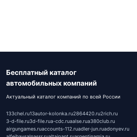
Бесплатный каталог
автомобильных компаний
Актуальный каталог компаний по всей России
133chel.ru
13autor-kolonka.ru
2864420.ru
2rich.ru
3-d-file.ru
3d-file.ru
a-cdc.ru
aalse.ru
a380club.ru
airgungames.ru
accounts-112.ru
adler-jun.ru
adonyev.ru
alfeihavsalnassr.ru
altaipant.ru
argentinamia.ru