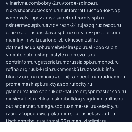
vilnerivne.com
bobry-2.ru
vtoroe-solnce.ru
nickysheen.ru
clockmir.ru
huntercraft.ru
стройокт.рф
webpixels.ru
pczz.msk.su
petrodvorets.spb.ru
nsintermed.spb.ru
avtovirazh-24.ru
jazzq.ru
czecot.ru
cruizi.spb.ru
spasskaya.spb.ru
kniris.ru
vkpeople.com
maminy-mysli.ru
arionorel.ru
khuseniosif.ru
dotmediacup.spb.ru
mebel-tiraspol.ru
all-books.biz
vmauto.spb.ru
shop-astyle.ru
derevo-s.ru
contrinform.ru
gutserial.ru
mdrussia.spb.ru
monod.ru
refine.org.ru
uk-krein.ru
kamensk61.ru
zooclub.info
filonov.org.ru
технокамск.рф
ra-spectr.ru
ooodriada.ru
promelmash.spb.ru
ixtys.spb.ru
fccity.ru
glamourstudio.spb.ru
kola-nature.org
spbmaster.spb.ru
musicoutlet.ru
china.msk.ru
bulldog.su
grimm-online.ru
outlander.net.ru
maga.spb.ru
anime-sell.ru
keseloy.ru
газприборсервис.рф
karmin.spb.ru
shekswood.ru
tischlermebel.ru
automall66.ru
mag-vladimir.ru
yardbar.ru
kiwitour.spb.ru
indesign.com.ru