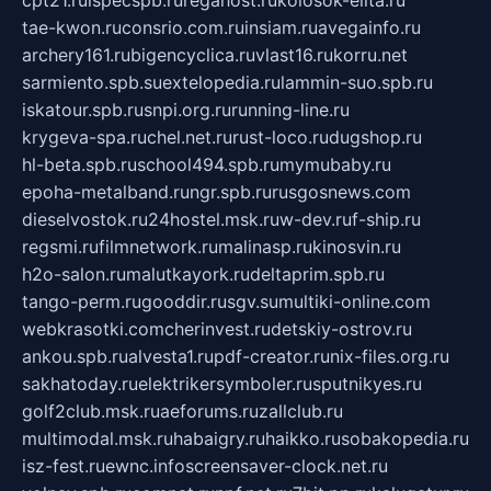
cpt21.ru
ispecspb.ru
regahost.ru
kolosok-elita.ru
tae-kwon.ru
consrio.com.ru
insiam.ru
avegainfo.ru
archery161.ru
bigencyclica.ru
vlast16.ru
korru.net
sarmiento.spb.su
extelopedia.ru
lammin-suo.spb.ru
iskatour.spb.ru
snpi.org.ru
running-line.ru
krygeva-spa.ru
chel.net.ru
rust-loco.ru
dugshop.ru
hl-beta.spb.ru
school494.spb.ru
mymubaby.ru
epoha-metalband.ru
ngr.spb.ru
rusgosnews.com
dieselvostok.ru
24hostel.msk.ru
w-dev.ru
f-ship.ru
regsmi.ru
filmnetwork.ru
malinasp.ru
kinosvin.ru
h2o-salon.ru
malutkayork.ru
deltaprim.spb.ru
tango-perm.ru
gooddir.ru
sgv.su
multiki-online.com
webkrasotki.com
cherinvest.ru
detskiy-ostrov.ru
ankou.spb.ru
alvesta1.ru
pdf-creator.ru
nix-files.org.ru
sakhatoday.ru
elektrikersymboler.ru
sputnikyes.ru
golf2club.msk.ru
aeforums.ru
zallclub.ru
multimodal.msk.ru
habaigry.ru
haikko.ru
sobakopedia.ru
isz-fest.ru
ewnc.info
screensaver-clock.net.ru