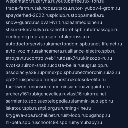
webamator.ru
zaryna.ru
youtubefree.ru
x-ton.ru
trade-farm.ru
tajuncos.ru
taksu.ru
tor-lyubov-i-grom.ru
spayderhed-2022.ru
splclub.ru
stoppamedia.ru
snow-guard.ru
slovar-ivrit.ru
cleanmedicine.ru
shkurki-karakulya.ru
kanotiforet.spb.ru
tutmassage.ru
ecolog.org.ru
praga.spb.ru
falcorussia.ru
autodoctorservis.ru
kamertondom.spb.ru
net-life.net.ru
avto-vozim.ru
sakhcamera.ru
alliance-electro.spb.ru
stroyavt.ru
controlweb1.ru
tdsak74.ru
kinzozo-ru.ru
kvotka.ru
iron-snab.ru
costa-bella.ru
eugrus.pp.ru
associaciya39.ru
primexpo.spb.ru
bezmorchin.ru
ia2.ru
cpt21.ru
ispecspb.ru
regahost.ru
kolosok-elita.ru
tae-kwon.ru
consrio.com.ru
insiam.ru
avegainfo.ru
archery161.ru
bigencyclica.ru
vlast16.ru
korru.net
sarmiento.spb.su
extelopedia.ru
lammin-suo.spb.ru
iskatour.spb.ru
snpi.org.ru
running-line.ru
krygeva-spa.ru
chel.net.ru
rust-loco.ru
dugshop.ru
hl-beta.spb.ru
school494.spb.ru
mymubaby.ru