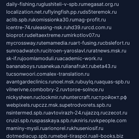
daily-fishing.ru
glushiteli-v-spb.ru
megasat.org.ru
localization.net.ru
flyingfish.pp.ru
ds5teremok.ru
aclib.spb.ru
komissionka30.ru
mag-profit.ru
icentre-74.ru
leasing-nsk.ru
hd39.ru
rcd.com.ru
bioprot.ru
deltaextreme.ru
mirkotlov07.ru
mycrossway.ru
temamedia.ru
art-fusing.ru
cbslefort.ru
sunroadwatch.ru
citroen-yaroslavl.ru
ratnews.msk.ru
sk-if.ru
joomlamoduli.ru
academic-work.ru
bananaboys.ru
sanekua.ru
lianafrukt.ru
beta43.ru
tucsonwoori.com
alex-translation.ru
avantgardeclinics.ru
noel.msk.ru
buylq.ru
aquas-spb.ru
vilnerivne.com
bobry-2.ru
vtoroe-solnce.ru
nickysheen.ru
clockmir.ru
huntercraft.ru
стройокт.рф
webpixels.ru
pczz.msk.su
petrodvorets.spb.ru
nsintermed.spb.ru
avtovirazh-24.ru
jazzq.ru
czecot.ru
cruizi.spb.ru
spasskaya.spb.ru
kniris.ru
vkpeople.com
maminy-mysli.ru
arionorel.ru
khuseniosif.ru
dotmediacup.spb.ru
mebel-tiraspol.ru
all-books.biz