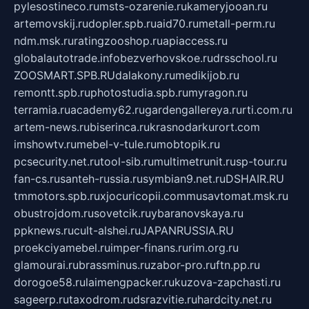
pylesostineco.ru
msts-ozarenie.ru
kameryjooan.ru
artemovskij.ru
dopler.spb.ru
aid70.ru
metall-perm.ru
ndm.msk.ru
ratingzooshop.ru
apiaccess.ru
globalautotrade.info
bezverhovskoe.ru
drsschool.ru
ZOOSMART.SPB.RU
dalakony.ru
medikijob.ru
remontt.spb.ru
photostudia.spb.ru
myragon.ru
terramia.ru
academy62.ru
gardengallereya.ru
rti.com.ru
artem-news.ru
biserinca.ru
krasnodarkurort.com
imshowtv.ru
mebel-v-tule.ru
mobtopik.ru
pcsecurity.net.ru
tool-sib.ru
multimetrunit.ru
sp-tour.ru
fan-cs.ru
santeh-russia.ru
symbian9.net.ru
DSHAIR.RU
tmmotors.spb.ru
xjocuricopii.com
musavtomat.msk.ru
obustrojdom.ru
sovetcik.ru
ybaranovskaya.ru
ppknews.ru
cult-alshei.ru
JAPANRUSSIA.RU
proekciyamebel.ru
imper-finans.ru
rim.org.ru
glamourai.ru
brassminus.ru
zabor-pro.ru
ftn.pp.ru
dorogoe58.ru
laimengpacker.ru
kuzova-zapchasti.ru
sageerp.ru
taxodrom.ru
dsrazvitie.ru
hardcity.net.ru