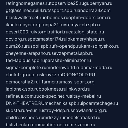
ratinghomegames.ru
topservice25.ru
gubernyan.ru
gtglasslined.ru
ii4.ru
tssport.spb.ru
andorra24.com
blackwallstreet.ru
oboimos.ru
optim-doors.com.ru
ikuch.ru
nycr.org.ru
npa21.ru
vremya-ch.spb.ru
desert000.ru
ivtorgi.ru
ifiori.ru
catalog-statei.ru
dcv.org.ru
spetsmaster174.ru
ipkameryhiseeu.ru
dum26.ru
ruspol.spb.ru
fr-opendp.ru
kam-solnyshko.ru
cheyenne-arapaho.ru
sevzapmetal.spb.ru
ted-lapidus.spb.ru
parasite-eliminator.ru
sigma-complete.ru
modernworld.ru
dama-moda.ru
eholot-group.ru
sk-nvkz.ru
DRONGOLD.RU
democratia2.ru
i-farmer.ru
mass-sport.org
jablonex.spb.ru
bookmess.ru
linkword.ru
refineua.com.ru
cs-spec.net.ru
altay-mebel.ru
DNK-THEATRE.RU
mechaniks.spb.ru
ipcamtechage.ru
skosta.ru
a-sun.ru
stroy-ldsp.ru
snowlands.org.ru
childrensshoes.ru
mrlizzy.ru
mebelsofiakrd.ru
bulizhenko.ru
rumantick.net.ru
mtszerno.ru