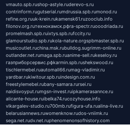
vmauto.spb.ru
shop-astyle.ru
derevo-s.ru
contrinform.ru
gutserial.ru
mdrussia.spb.ru
monod.ru
refine.org.ru
uk-krein.ru
kamensk61.ru
zooclub.info
filonov.org.ru
технокамск.рф
ra-spectr.ru
ooodriada.ru
promelmash.spb.ru
ixtys.spb.ru
fccity.ru
glamourstudio.spb.ru
kola-nature.org
spbmaster.spb.ru
musicoutlet.ru
china.msk.ru
bulldog.su
grimm-online.ru
outlander.net.ru
maga.spb.ru
anime-sell.ru
keseloy.ru
газприборсервис.рф
karmin.spb.ru
shekswood.ru
tischlermebel.ru
automall66.ru
mag-vladimir.ru
yardbar.ru
kiwitour.spb.ru
indesign.com.ru
freestylemebel.ru
bany-samara.ru
rsei.ru
naidisvoyput.ru
mgsn-invest.ru
ipkamerasannce.ru
alicante-house.ru
ibelka74.ru
cozyhouse.info
vlkargalev-studio.ru
700mb.ru
figura-ufa.ru
alina-live.ru
belarusiannews.ru
womenknow.ru
dos-vniimk.ru
sega.net.ru
dv.net.ru
phenomenonsofhistory.com
telesputnik.net.ru
wall.pp.ru
pylesosroidmi.ru