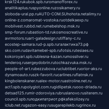
krsk124.ru
kubok.spb.ru
romanofforex.ru
analitikaplus.ru
spyonline.ru
zosikamery.ru
sloboda-ural.pp.ru
AUTO-COM.SU
hohota.net
alimy.ru
online-z.com
aromat-vostoka.ru
otdelkaexp.ru
mobilvest.ru
bbd.net.ru
mebelshop.msk.ru
smp-forum.ru
bastion-td.ru
kosmoscreative.ru
avrmotors.ru
art-galadesign.ru
tiffany-c.ru
ecostep-samara.ru
d-p.spb.ru
галактика73.рф
sko.com.ru
davitamebel-spb.ru
fotsis.ru
tesiaes.ru
kokoroyari.spb.ru
blesna-kazan.ru
mossilver.ru
lenderoq.ru
sergeydobrin.ru
tochkazvuka.msk.ru
people-of-art.ru
bezzubova.ru
clubtibet.ru
orior-aks.ru
dynamoauto.ru
szk-favorit.ru
carlines.ru
flatnsk.ru
kingbolenskaner.ru
alex-motor.ru
astroline.net.ru
act1.spb.ru
polyglot.com.ru
gidlipetsk.ru
ooo-driada.ru
detsad125.ru
mir-zdoroviya.ru
bruslanovo.ru
siterem.ru
council.spb.ru
лодкипатриот.рф
kafekolizey.ru
iclub.net.ru
gazon-easy.ru
sugarepilekb.ru
grinox.ru