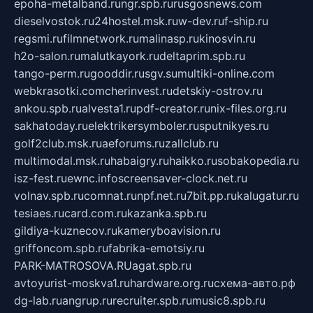
epoha-metalband.ru
ngr.spb.ru
rusgosnews.com
dieselvostok.ru
24hostel.msk.ru
w-dev.ru
f-ship.ru
regsmi.ru
filmnetwork.ru
malinasp.ru
kinosvin.ru
h2o-salon.ru
malutkayork.ru
deltaprim.spb.ru
tango-perm.ru
gooddir.ru
sgv.su
multiki-online.com
webkrasotki.com
cherinvest.ru
detskiy-ostrov.ru
ankou.spb.ru
alvesta1.ru
pdf-creator.ru
nix-files.org.ru
sakhatoday.ru
elektrikersymboler.ru
sputnikyes.ru
golf2club.msk.ru
aeforums.ru
zallclub.ru
multimodal.msk.ru
habaigry.ru
haikko.ru
sobakopedia.ru
isz-fest.ru
ewnc.info
screensaver-clock.net.ru
volnav.spb.ru
comnat.ru
npf.net.ru
7bit.pp.ru
kalugatur.ru
tesiaes.ru
card.com.ru
kazanka.spb.ru
gildiya-kuznecov.ru
kameryboavision.ru
griffoncom.spb.ru
fabrika-emotsiy.ru
PARK-MATROSOVA.RU
agat.spb.ru
avtoyurist-moskva1.ru
hardware.org.ru
схема-авто.рф
dg-lab.ru
angrup.ru
recruiter.spb.ru
music8.spb.ru