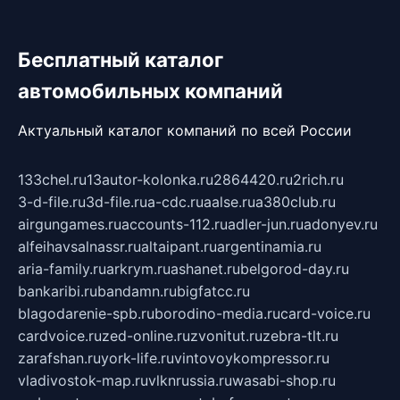
Бесплатный каталог
автомобильных компаний
Актуальный каталог компаний по всей России
133chel.ru
13autor-kolonka.ru
2864420.ru
2rich.ru
3-d-file.ru
3d-file.ru
a-cdc.ru
aalse.ru
a380club.ru
airgungames.ru
accounts-112.ru
adler-jun.ru
adonyev.ru
alfeihavsalnassr.ru
altaipant.ru
argentinamia.ru
aria-family.ru
arkrym.ru
ashanet.ru
belgorod-day.ru
bankaribi.ru
bandamn.ru
bigfatcc.ru
blagodarenie-spb.ru
borodino-media.ru
card-voice.ru
cardvoice.ru
zed-online.ru
zvonitut.ru
zebra-tlt.ru
zarafshan.ru
york-life.ru
vintovoykompressor.ru
vladivostok-map.ru
vlknrussia.ru
wasabi-shop.ru