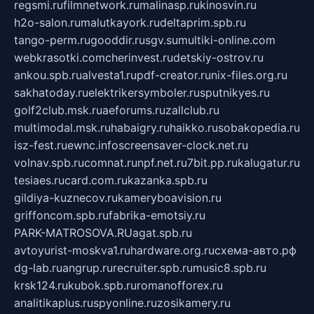
regsmi.ru
filmnetwork.ru
malinasp.ru
kinosvin.ru
h2o-salon.ru
malutkayork.ru
deltaprim.spb.ru
tango-perm.ru
gooddir.ru
sgv.su
multiki-online.com
webkrasotki.com
cherinvest.ru
detskiy-ostrov.ru
ankou.spb.ru
alvesta1.ru
pdf-creator.ru
nix-files.org.ru
sakhatoday.ru
elektrikersymboler.ru
sputnikyes.ru
golf2club.msk.ru
aeforums.ru
zallclub.ru
multimodal.msk.ru
habaigry.ru
haikko.ru
sobakopedia.ru
isz-fest.ru
ewnc.info
screensaver-clock.net.ru
volnav.spb.ru
comnat.ru
npf.net.ru
7bit.pp.ru
kalugatur.ru
tesiaes.ru
card.com.ru
kazanka.spb.ru
gildiya-kuznecov.ru
kameryboavision.ru
griffoncom.spb.ru
fabrika-emotsiy.ru
PARK-MATROSOVA.RU
agat.spb.ru
avtoyurist-moskva1.ru
hardware.org.ru
схема-авто.рф
dg-lab.ru
angrup.ru
recruiter.spb.ru
music8.spb.ru
krsk124.ru
kubok.spb.ru
romanofforex.ru
analitikaplus.ru
spyonline.ru
zosikamery.ru