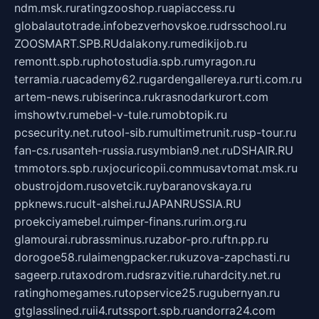
ndm.msk.ru
ratingzooshop.ru
apiaccess.ru
globalautotrade.info
bezverhovskoe.ru
drsschool.ru
ZOOSMART.SPB.RU
dalakony.ru
medikijob.ru
remontt.spb.ru
photostudia.spb.ru
myragon.ru
terramia.ru
academy62.ru
gardengallereya.ru
rti.com.ru
artem-news.ru
biserinca.ru
krasnodarkurort.com
imshowtv.ru
mebel-v-tule.ru
mobtopik.ru
pcsecurity.net.ru
tool-sib.ru
multimetrunit.ru
sp-tour.ru
fan-cs.ru
santeh-russia.ru
symbian9.net.ru
DSHAIR.RU
tmmotors.spb.ru
xjocuricopii.com
musavtomat.msk.ru
obustrojdom.ru
sovetcik.ru
ybaranovskaya.ru
ppknews.ru
cult-alshei.ru
JAPANRUSSIA.RU
proekciyamebel.ru
imper-finans.ru
rim.org.ru
glamourai.ru
brassminus.ru
zabor-pro.ru
ftn.pp.ru
dorogoe58.ru
laimengpacker.ru
kuzova-zapchasti.ru
sageerp.ru
taxodrom.ru
dsrazvitie.ru
hardcity.net.ru
ratinghomegames.ru
topservice25.ru
gubernyan.ru
gtglasslined.ru
ii4.ru
tssport.spb.ru
andorra24.com