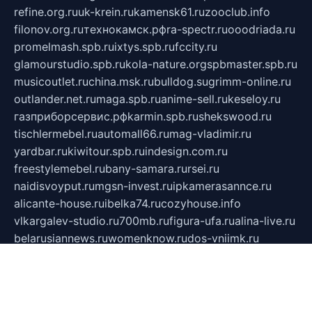
refine.org.ru
uk-krein.ru
kamensk61.ru
zooclub.info
filonov.org.ru
технокамск.рф
ra-spectr.ru
ooodriada.ru
promelmash.spb.ru
ixtys.spb.ru
fccity.ru
glamourstudio.spb.ru
kola-nature.org
spbmaster.spb.ru
musicoutlet.ru
china.msk.ru
bulldog.su
grimm-online.ru
outlander.net.ru
maga.spb.ru
anime-sell.ru
keseloy.ru
газприборсервис.рф
karmin.spb.ru
shekswood.ru
tischlermebel.ru
automall66.ru
mag-vladimir.ru
yardbar.ru
kiwitour.spb.ru
indesign.com.ru
freestylemebel.ru
bany-samara.ru
rsei.ru
naidisvoyput.ru
mgsn-invest.ru
ipkamerasannce.ru
alicante-house.ru
ibelka74.ru
cozyhouse.info
vlkargalev-studio.ru
700mb.ru
figura-ufa.ru
alina-live.ru
belarusiannews.ru
womenknow.ru
dos-vniimk.ru
sega.net.ru
dv.net.ru
phenomenonsofhistory.com
telesputnik.net.ru
wall.pp.ru
pylesosroidmi.ru
gtc-clan.ru
cligs.ru
bibikazap.ru
popova.org.ru
netwhistler.spb.ru
bellvil.ru
bonzon.ru
iss-vladik.ru