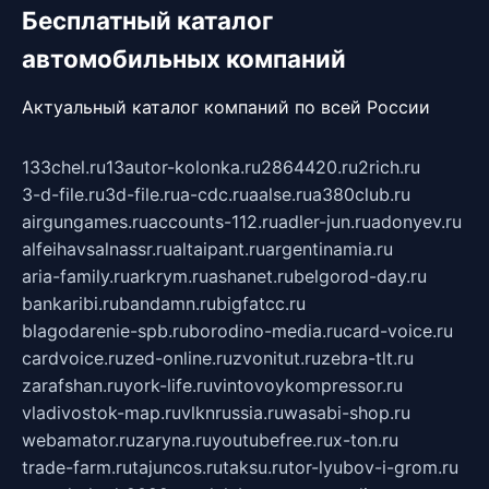
Бесплатный каталог
автомобильных компаний
Актуальный каталог компаний по всей России
133chel.ru
13autor-kolonka.ru
2864420.ru
2rich.ru
3-d-file.ru
3d-file.ru
a-cdc.ru
aalse.ru
a380club.ru
airgungames.ru
accounts-112.ru
adler-jun.ru
adonyev.ru
alfeihavsalnassr.ru
altaipant.ru
argentinamia.ru
aria-family.ru
arkrym.ru
ashanet.ru
belgorod-day.ru
bankaribi.ru
bandamn.ru
bigfatcc.ru
blagodarenie-spb.ru
borodino-media.ru
card-voice.ru
cardvoice.ru
zed-online.ru
zvonitut.ru
zebra-tlt.ru
zarafshan.ru
york-life.ru
vintovoykompressor.ru
vladivostok-map.ru
vlknrussia.ru
wasabi-shop.ru
webamator.ru
zaryna.ru
youtubefree.ru
x-ton.ru
trade-farm.ru
tajuncos.ru
taksu.ru
tor-lyubov-i-grom.ru