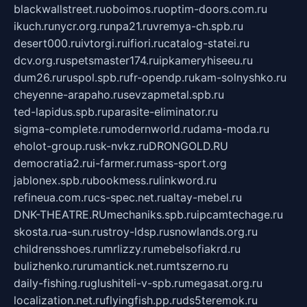
blackwallstreet.ru
oboimos.ru
optim-doors.com.ru
ikuch.ru
nycr.org.ru
npa21.ru
vremya-ch.spb.ru
desert000.ru
ivtorgi.ru
ifiori.ru
catalog-statei.ru
dcv.org.ru
spetsmaster174.ru
ipkameryhiseeu.ru
dum26.ru
ruspol.spb.ru
fr-opendp.ru
kam-solnyshko.ru
cheyenne-arapaho.ru
sevzapmetal.spb.ru
ted-lapidus.spb.ru
parasite-eliminator.ru
sigma-complete.ru
modernworld.ru
dama-moda.ru
eholot-group.ru
sk-nvkz.ru
DRONGOLD.RU
democratia2.ru
i-farmer.ru
mass-sport.org
jablonex.spb.ru
bookmess.ru
linkword.ru
refineua.com.ru
cs-spec.net.ru
altay-mebel.ru
DNK-THEATRE.RU
mechaniks.spb.ru
ipcamtechage.ru
skosta.ru
a-sun.ru
stroy-ldsp.ru
snowlands.org.ru
childrensshoes.ru
mrlizzy.ru
mebelsofiakrd.ru
bulizhenko.ru
rumantick.net.ru
mtszerno.ru
daily-fishing.ru
glushiteli-v-spb.ru
megasat.org.ru
localization.net.ru
flyingfish.pp.ru
ds5teremok.ru