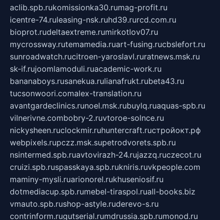
aclib.spb.ru
komissionka30.ru
mag-profit.ru
icentre-74.ru
leasing-nsk.ru
hd39.ru
rcd.com.ru
bioprot.ru
deltaextreme.ru
mirkotlov07.ru
mycrossway.ru
temamedia.ru
art-fusing.ru
cbslefort.ru
sunroadwatch.ru
citroen-yaroslavl.ru
ratnews.msk.ru
sk-if.ru
joomlamoduli.ru
academic-work.ru
bananaboys.ru
sanekua.ru
lianafrukt.ru
beta43.ru
tucsonwoori.com
alex-translation.ru
avantgardeclinics.ru
noel.msk.ru
buylq.ru
aquas-spb.ru
vilnerivne.com
bobry-2.ru
vtoroe-solnce.ru
nickysheen.ru
clockmir.ru
huntercraft.ru
стройокт.рф
webpixels.ru
pczz.msk.su
petrodvorets.spb.ru
nsintermed.spb.ru
avtovirazh-24.ru
jazzq.ru
czecot.ru
cruizi.spb.ru
spasskaya.spb.ru
kniris.ru
vkpeople.com
maminy-mysli.ru
arionorel.ru
khuseniosif.ru
dotmediacup.spb.ru
mebel-tiraspol.ru
all-books.biz
vmauto.spb.ru
shop-astyle.ru
derevo-s.ru
contrinform.ru
gutserial.ru
mdrussia.spb.ru
monod.ru