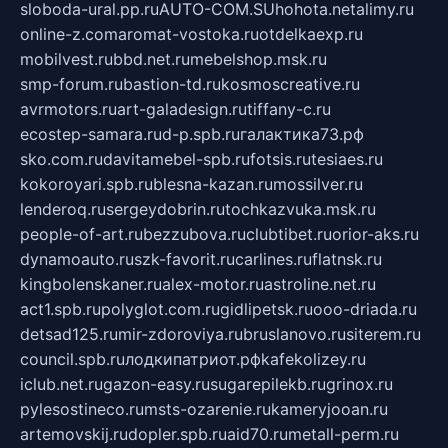
sloboda-ural.pp.ru
AUTO-COM.SU
hohota.net
alimy.ru
online-z.com
aromat-vostoka.ru
otdelkaexp.ru
mobilvest.ru
bbd.net.ru
mebelshop.msk.ru
smp-forum.ru
bastion-td.ru
kosmoscreative.ru
avrmotors.ru
art-galadesign.ru
tiffany-c.ru
ecostep-samara.ru
d-p.spb.ru
галактика73.рф
sko.com.ru
davitamebel-spb.ru
fotsis.ru
tesiaes.ru
kokoroyari.spb.ru
blesna-kazan.ru
mossilver.ru
lenderoq.ru
sergeydobrin.ru
tochkazvuka.msk.ru
people-of-art.ru
bezzubova.ru
clubtibet.ru
orior-aks.ru
dynamoauto.ru
szk-favorit.ru
carlines.ru
flatnsk.ru
kingbolenskaner.ru
alex-motor.ru
astroline.net.ru
act1.spb.ru
polyglot.com.ru
gidlipetsk.ru
ooo-driada.ru
detsad125.ru
mir-zdoroviya.ru
bruslanovo.ru
siterem.ru
council.spb.ru
лодкипатриот.рф
kafekolizey.ru
iclub.net.ru
gazon-easy.ru
sugarepilekb.ru
grinox.ru
pylesostineco.ru
msts-ozarenie.ru
kameryjooan.ru
artemovskij.ru
dopler.spb.ru
aid70.ru
metall-perm.ru