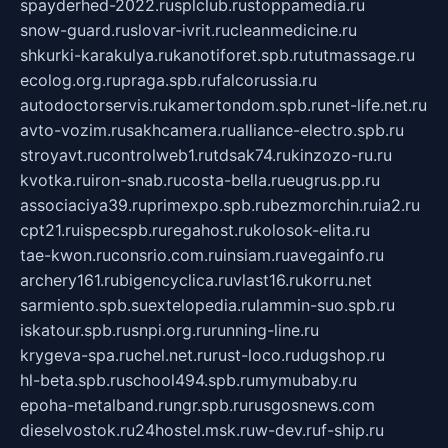
spayderhed-2022.ru
splclub.ru
stoppamedia.ru
snow-guard.ru
slovar-ivrit.ru
cleanmedicine.ru
shkurki-karakulya.ru
kanotiforet.spb.ru
tutmassage.ru
ecolog.org.ru
praga.spb.ru
falcorussia.ru
autodoctorservis.ru
kamertondom.spb.ru
net-life.net.ru
avto-vozim.ru
sakhcamera.ru
alliance-electro.spb.ru
stroyavt.ru
controlweb1.ru
tdsak74.ru
kinzozo-ru.ru
kvotka.ru
iron-snab.ru
costa-bella.ru
eugrus.pp.ru
associaciya39.ru
primexpo.spb.ru
bezmorchin.ru
ia2.ru
cpt21.ru
ispecspb.ru
regahost.ru
kolosok-elita.ru
tae-kwon.ru
consrio.com.ru
insiam.ru
avegainfo.ru
archery161.ru
bigencyclica.ru
vlast16.ru
korru.net
sarmiento.spb.su
extelopedia.ru
lammin-suo.spb.ru
iskatour.spb.ru
snpi.org.ru
running-line.ru
krygeva-spa.ru
chel.net.ru
rust-loco.ru
dugshop.ru
hl-beta.spb.ru
school494.spb.ru
mymubaby.ru
epoha-metalband.ru
ngr.spb.ru
rusgosnews.com
dieselvostok.ru
24hostel.msk.ru
w-dev.ru
f-ship.ru