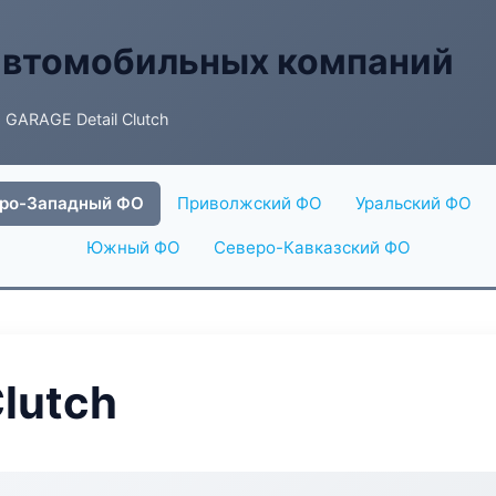
автомобильных компаний
 GARAGE Detail Clutch
ро-Западный ФО
Приволжский ФО
Уральский ФО
Южный ФО
Северо-Кавказский ФО
lutch