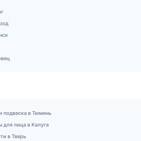
рг
род
нск
овец
 и подвеска в Тюмень
ы для лица в Калуга
ти в Тверь