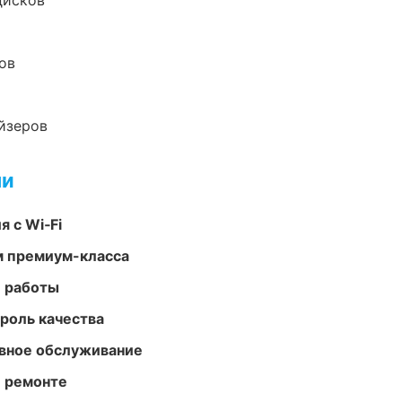
дисков
ов
йзеров
ми
 с Wi‑Fi
м премиум-класса
е работы
роль качества
вное обслуживание
и ремонте