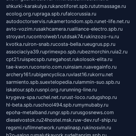
shkurki-karakulya.ru
kanotiforet.spb.ru
tutmassage.ru
ecolog.org.ru
praga.spb.ru
falcorussia.ru
autodoctorservis.ru
kamertondom.spb.ru
net-life.net.ru
avto-vozim.ru
sakhcamera.ru
alliance-electro.spb.ru
stroyavt.ru
controlweb1.ru
tdsak74.ru
kinzozo-ru.ru
kvotka.ru
iron-snab.ru
costa-bella.ru
eugrus.pp.ru
associaciya39.ru
primexpo.spb.ru
bezmorchin.ru
ia2.ru
cpt21.ru
ispecspb.ru
regahost.ru
kolosok-elita.ru
tae-kwon.ru
consrio.com.ru
insiam.ru
avegainfo.ru
archery161.ru
bigencyclica.ru
vlast16.ru
korru.net
sarmiento.spb.su
extelopedia.ru
lammin-suo.spb.ru
iskatour.spb.ru
snpi.org.ru
running-line.ru
krygeva-spa.ru
chel.net.ru
rust-loco.ru
dugshop.ru
hl-beta.spb.ru
school494.spb.ru
mymubaby.ru
epoha-metalband.ru
ngr.spb.ru
rusgosnews.com
dieselvostok.ru
24hostel.msk.ru
w-dev.ru
f-ship.ru
regsmi.ru
filmnetwork.ru
malinasp.ru
kinosvin.ru
h2o-salon.ru
malutkayork.ru
deltaprim.spb.ru