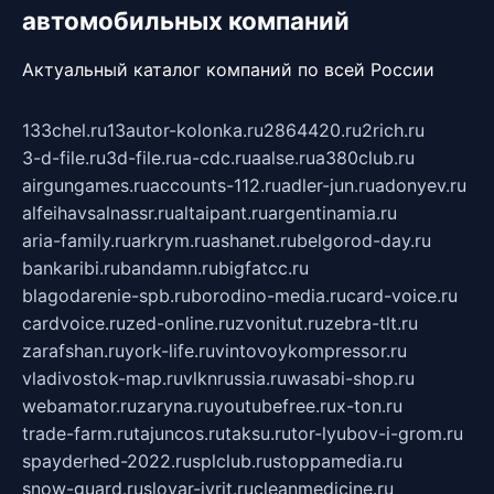
автомобильных компаний
Актуальный каталог компаний по всей России
133chel.ru
13autor-kolonka.ru
2864420.ru
2rich.ru
3-d-file.ru
3d-file.ru
a-cdc.ru
aalse.ru
a380club.ru
airgungames.ru
accounts-112.ru
adler-jun.ru
adonyev.ru
alfeihavsalnassr.ru
altaipant.ru
argentinamia.ru
aria-family.ru
arkrym.ru
ashanet.ru
belgorod-day.ru
bankaribi.ru
bandamn.ru
bigfatcc.ru
blagodarenie-spb.ru
borodino-media.ru
card-voice.ru
cardvoice.ru
zed-online.ru
zvonitut.ru
zebra-tlt.ru
zarafshan.ru
york-life.ru
vintovoykompressor.ru
vladivostok-map.ru
vlknrussia.ru
wasabi-shop.ru
webamator.ru
zaryna.ru
youtubefree.ru
x-ton.ru
trade-farm.ru
tajuncos.ru
taksu.ru
tor-lyubov-i-grom.ru
spayderhed-2022.ru
splclub.ru
stoppamedia.ru
snow-guard.ru
slovar-ivrit.ru
cleanmedicine.ru