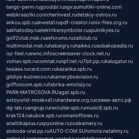
tango-perm.ru
gooddir.ru
sgv.su
multiki-online.com
webkrasotki.com
cherinvest.ru
detskiy-ostrov.ru
ankou.spb.ru
alvesta1.ru
pdf-creator.ru
nix-files.org.ru
sakhatoday.ru
elektrikersymboler.ru
sputnikyes.ru
golf2club.msk.ru
aeforums.ru
zallclub.ru
multimodal.msk.ru
habaigry.ru
haikko.ru
sobakopedia.ru
isz-fest.ru
ewnc.info
screensaver-clock.net.ru
volnav.spb.ru
comnat.ru
npf.net.ru
7bit.pp.ru
kalugatur.ru
tesiaes.ru
card.com.ru
kazanka.spb.ru
gildiya-kuznecov.ru
kameryboavision.ru
griffoncom.spb.ru
fabrika-emotsiy.ru
PARK-MATROSOVA.RU
agat.spb.ru
avtoyurist-moskva1.ru
hardware.org.ru
схема-авто.рф
dg-lab.ru
angrup.ru
recruiter.spb.ru
music8.spb.ru
krsk124.ru
kubok.spb.ru
romanofforex.ru
analitikaplus.ru
spyonline.ru
zosikamery.ru
sloboda-ural.pp.ru
AUTO-COM.SU
hohota.net
alimy.ru
online-z.com
aromat-vostoka.ru
otdelkaexp.ru