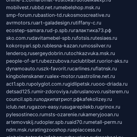
mobilvest.ru
bbd.net.ru
mebelshop.msk.ru
smp-forum.ru
bastion-td.ru
kosmoscreative.ru
avrmotors.ru
art-galadesign.ru
tiffany-c.ru
ecostep-samara.ru
d-p.spb.ru
галактика73.рф
sko.com.ru
davitamebel-spb.ru
fotsis.ru
tesiaes.ru
kokoroyari.spb.ru
blesna-kazan.ru
mossilver.ru
lenderoq.ru
sergeydobrin.ru
tochkazvuka.msk.ru
people-of-art.ru
bezzubova.ru
clubtibet.ru
orior-aks.ru
dynamoauto.ru
szk-favorit.ru
carlines.ru
flatnsk.ru
kingbolenskaner.ru
alex-motor.ru
astroline.net.ru
act1.spb.ru
polyglot.com.ru
gidlipetsk.ru
ooo-driada.ru
detsad125.ru
mir-zdoroviya.ru
bruslanovo.ru
siterem.ru
council.spb.ru
лодкипатриот.рф
kafekolizey.ru
iclub.net.ru
gazon-easy.ru
sugarepilekb.ru
grinox.ru
pylesostineco.ru
msts-ozarenie.ru
kameryjooan.ru
artemovskij.ru
dopler.spb.ru
aid70.ru
metall-perm.ru
ndm.msk.ru
ratingzooshop.ru
apiaccess.ru