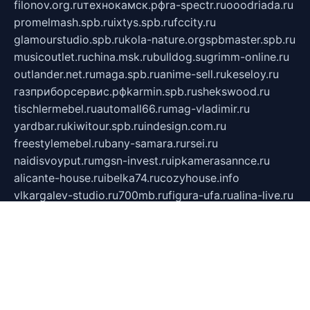
filonov.org.ru
технокамск.рф
ra-spectr.ru
ooodriada.ru
promelmash.spb.ru
ixtys.spb.ru
fccity.ru
glamourstudio.spb.ru
kola-nature.org
spbmaster.spb.ru
musicoutlet.ru
china.msk.ru
bulldog.su
grimm-online.ru
outlander.net.ru
maga.spb.ru
anime-sell.ru
keseloy.ru
газприборсервис.рф
karmin.spb.ru
shekswood.ru
tischlermebel.ru
automall66.ru
mag-vladimir.ru
yardbar.ru
kiwitour.spb.ru
indesign.com.ru
freestylemebel.ru
bany-samara.ru
rsei.ru
naidisvoyput.ru
mgsn-invest.ru
ipkamerasannce.ru
alicante-house.ru
ibelka74.ru
cozyhouse.info
vlkargalev-studio.ru
700mb.ru
figura-ufa.ru
alina-live.ru
belarusiannews.ru
womenknow.ru
dos-vniimk.ru
sega.net.ru
dv.net.ru
phenomenonsofhistory.com
telesputnik.net.ru
wall.pp.ru
pylesosroidmi.ru
gtc-clan.ru
cligs.ru
bibikazap.ru
popova.org.ru
netwhistler.spb.ru
bellvil.ru
bonzon.ru
iss-vladik.ru
defiparis.net.ru
las-gryzas.ru
amku.ru