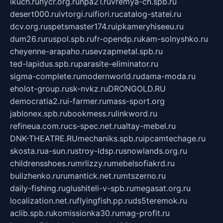
ikuch.ru
nycr.org.ru
npa21.ru
vremya-ch.spb.ru
desert000.ru
ivtorgi.ru
ifiori.ru
catalog-statei.ru
dcv.org.ru
spetsmaster174.ru
ipkameryhiseeu.ru
dum26.ru
ruspol.spb.ru
fr-opendp.ru
kam-solnyshko.ru
cheyenne-arapaho.ru
sevzapmetal.spb.ru
ted-lapidus.spb.ru
parasite-eliminator.ru
sigma-complete.ru
modernworld.ru
dama-moda.ru
eholot-group.ru
sk-nvkz.ru
DRONGOLD.RU
democratia2.ru
i-farmer.ru
mass-sport.org
jablonex.spb.ru
bookmess.ru
linkword.ru
refineua.com.ru
cs-spec.net.ru
altay-mebel.ru
DNK-THEATRE.RU
mechaniks.spb.ru
ipcamtechage.ru
skosta.ru
a-sun.ru
stroy-ldsp.ru
snowlands.org.ru
childrensshoes.ru
mrlizzy.ru
mebelsofiakrd.ru
bulizhenko.ru
rumantick.net.ru
mtszerno.ru
daily-fishing.ru
glushiteli-v-spb.ru
megasat.org.ru
localization.net.ru
flyingfish.pp.ru
ds5teremok.ru
aclib.spb.ru
komissionka30.ru
mag-profit.ru