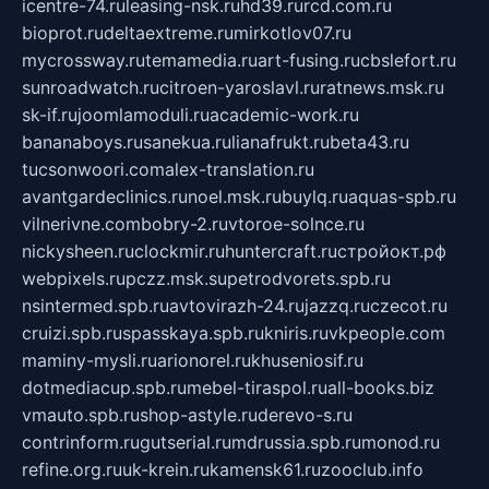
icentre-74.ru
leasing-nsk.ru
hd39.ru
rcd.com.ru
bioprot.ru
deltaextreme.ru
mirkotlov07.ru
mycrossway.ru
temamedia.ru
art-fusing.ru
cbslefort.ru
sunroadwatch.ru
citroen-yaroslavl.ru
ratnews.msk.ru
sk-if.ru
joomlamoduli.ru
academic-work.ru
bananaboys.ru
sanekua.ru
lianafrukt.ru
beta43.ru
tucsonwoori.com
alex-translation.ru
avantgardeclinics.ru
noel.msk.ru
buylq.ru
aquas-spb.ru
vilnerivne.com
bobry-2.ru
vtoroe-solnce.ru
nickysheen.ru
clockmir.ru
huntercraft.ru
стройокт.рф
webpixels.ru
pczz.msk.su
petrodvorets.spb.ru
nsintermed.spb.ru
avtovirazh-24.ru
jazzq.ru
czecot.ru
cruizi.spb.ru
spasskaya.spb.ru
kniris.ru
vkpeople.com
maminy-mysli.ru
arionorel.ru
khuseniosif.ru
dotmediacup.spb.ru
mebel-tiraspol.ru
all-books.biz
vmauto.spb.ru
shop-astyle.ru
derevo-s.ru
contrinform.ru
gutserial.ru
mdrussia.spb.ru
monod.ru
refine.org.ru
uk-krein.ru
kamensk61.ru
zooclub.info