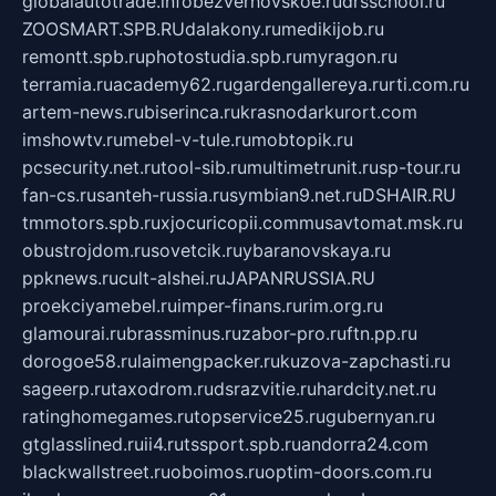
globalautotrade.info
bezverhovskoe.ru
drsschool.ru
ZOOSMART.SPB.RU
dalakony.ru
medikijob.ru
remontt.spb.ru
photostudia.spb.ru
myragon.ru
terramia.ru
academy62.ru
gardengallereya.ru
rti.com.ru
artem-news.ru
biserinca.ru
krasnodarkurort.com
imshowtv.ru
mebel-v-tule.ru
mobtopik.ru
pcsecurity.net.ru
tool-sib.ru
multimetrunit.ru
sp-tour.ru
fan-cs.ru
santeh-russia.ru
symbian9.net.ru
DSHAIR.RU
tmmotors.spb.ru
xjocuricopii.com
musavtomat.msk.ru
obustrojdom.ru
sovetcik.ru
ybaranovskaya.ru
ppknews.ru
cult-alshei.ru
JAPANRUSSIA.RU
proekciyamebel.ru
imper-finans.ru
rim.org.ru
glamourai.ru
brassminus.ru
zabor-pro.ru
ftn.pp.ru
dorogoe58.ru
laimengpacker.ru
kuzova-zapchasti.ru
sageerp.ru
taxodrom.ru
dsrazvitie.ru
hardcity.net.ru
ratinghomegames.ru
topservice25.ru
gubernyan.ru
gtglasslined.ru
ii4.ru
tssport.spb.ru
andorra24.com
blackwallstreet.ru
oboimos.ru
optim-doors.com.ru