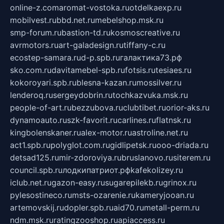
online-z.com
aromat-vostoka.ru
otdelkaexp.ru
mobilvest.ru
bbd.net.ru
mebelshop.msk.ru
smp-forum.ru
bastion-td.ru
kosmoscreative.ru
avrmotors.ru
art-galadesign.ru
tiffany-c.ru
ecostep-samara.ru
d-p.spb.ru
галактика73.рф
sko.com.ru
davitamebel-spb.ru
fotsis.ru
tesiaes.ru
kokoroyari.spb.ru
blesna-kazan.ru
mossilver.ru
lenderoq.ru
sergeydobrin.ru
tochkazvuka.msk.ru
people-of-art.ru
bezzubova.ru
clubtibet.ru
orior-aks.ru
dynamoauto.ru
szk-favorit.ru
carlines.ru
flatnsk.ru
kingbolenskaner.ru
alex-motor.ru
astroline.net.ru
act1.spb.ru
polyglot.com.ru
gidlipetsk.ru
ooo-driada.ru
detsad125.ru
mir-zdoroviya.ru
bruslanovo.ru
siterem.ru
council.spb.ru
лодкипатриот.рф
kafekolizey.ru
iclub.net.ru
gazon-easy.ru
sugarepilekb.ru
grinox.ru
pylesostineco.ru
msts-ozarenie.ru
kameryjooan.ru
artemovskij.ru
dopler.spb.ru
aid70.ru
metall-perm.ru
ndm.msk.ru
ratingzooshop.ru
apiaccess.ru