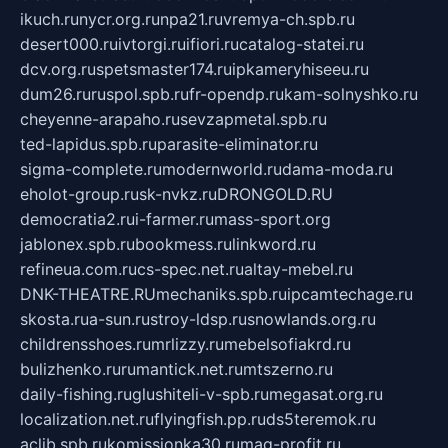
ikuch.ru
nycr.org.ru
npa21.ru
vremya-ch.spb.ru
desert000.ru
ivtorgi.ru
ifiori.ru
catalog-statei.ru
dcv.org.ru
spetsmaster174.ru
ipkameryhiseeu.ru
dum26.ru
ruspol.spb.ru
fr-opendp.ru
kam-solnyshko.ru
cheyenne-arapaho.ru
sevzapmetal.spb.ru
ted-lapidus.spb.ru
parasite-eliminator.ru
sigma-complete.ru
modernworld.ru
dama-moda.ru
eholot-group.ru
sk-nvkz.ru
DRONGOLD.RU
democratia2.ru
i-farmer.ru
mass-sport.org
jablonex.spb.ru
bookmess.ru
linkword.ru
refineua.com.ru
cs-spec.net.ru
altay-mebel.ru
DNK-THEATRE.RU
mechaniks.spb.ru
ipcamtechage.ru
skosta.ru
a-sun.ru
stroy-ldsp.ru
snowlands.org.ru
childrensshoes.ru
mrlizzy.ru
mebelsofiakrd.ru
bulizhenko.ru
rumantick.net.ru
mtszerno.ru
daily-fishing.ru
glushiteli-v-spb.ru
megasat.org.ru
localization.net.ru
flyingfish.pp.ru
ds5teremok.ru
aclib.spb.ru
komissionka30.ru
mag-profit.ru