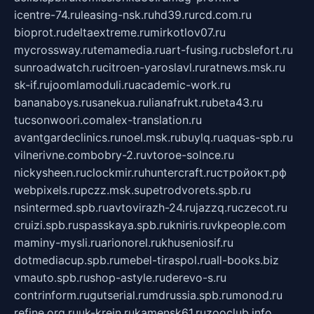
icentre-74.ru
leasing-nsk.ru
hd39.ru
rcd.com.ru
bioprot.ru
deltaextreme.ru
mirkotlov07.ru
mycrossway.ru
temamedia.ru
art-fusing.ru
cbslefort.ru
sunroadwatch.ru
citroen-yaroslavl.ru
ratnews.msk.ru
sk-if.ru
joomlamoduli.ru
academic-work.ru
bananaboys.ru
sanekua.ru
lianafrukt.ru
beta43.ru
tucsonwoori.com
alex-translation.ru
avantgardeclinics.ru
noel.msk.ru
buylq.ru
aquas-spb.ru
vilnerivne.com
bobry-2.ru
vtoroe-solnce.ru
nickysheen.ru
clockmir.ru
huntercraft.ru
стройокт.рф
webpixels.ru
pczz.msk.su
petrodvorets.spb.ru
nsintermed.spb.ru
avtovirazh-24.ru
jazzq.ru
czecot.ru
cruizi.spb.ru
spasskaya.spb.ru
kniris.ru
vkpeople.com
maminy-mysli.ru
arionorel.ru
khuseniosif.ru
dotmediacup.spb.ru
mebel-tiraspol.ru
all-books.biz
vmauto.spb.ru
shop-astyle.ru
derevo-s.ru
contrinform.ru
gutserial.ru
mdrussia.spb.ru
monod.ru
refine.org.ru
uk-krein.ru
kamensk61.ru
zooclub.info