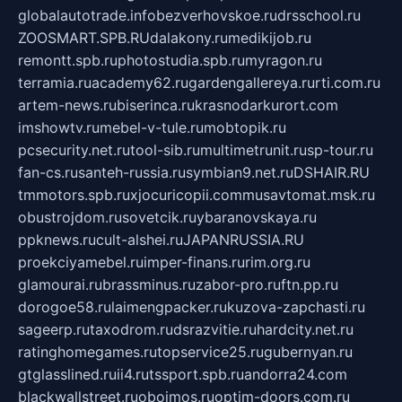
globalautotrade.info
bezverhovskoe.ru
drsschool.ru
ZOOSMART.SPB.RU
dalakony.ru
medikijob.ru
remontt.spb.ru
photostudia.spb.ru
myragon.ru
terramia.ru
academy62.ru
gardengallereya.ru
rti.com.ru
artem-news.ru
biserinca.ru
krasnodarkurort.com
imshowtv.ru
mebel-v-tule.ru
mobtopik.ru
pcsecurity.net.ru
tool-sib.ru
multimetrunit.ru
sp-tour.ru
fan-cs.ru
santeh-russia.ru
symbian9.net.ru
DSHAIR.RU
tmmotors.spb.ru
xjocuricopii.com
musavtomat.msk.ru
obustrojdom.ru
sovetcik.ru
ybaranovskaya.ru
ppknews.ru
cult-alshei.ru
JAPANRUSSIA.RU
proekciyamebel.ru
imper-finans.ru
rim.org.ru
glamourai.ru
brassminus.ru
zabor-pro.ru
ftn.pp.ru
dorogoe58.ru
laimengpacker.ru
kuzova-zapchasti.ru
sageerp.ru
taxodrom.ru
dsrazvitie.ru
hardcity.net.ru
ratinghomegames.ru
topservice25.ru
gubernyan.ru
gtglasslined.ru
ii4.ru
tssport.spb.ru
andorra24.com
blackwallstreet.ru
oboimos.ru
optim-doors.com.ru