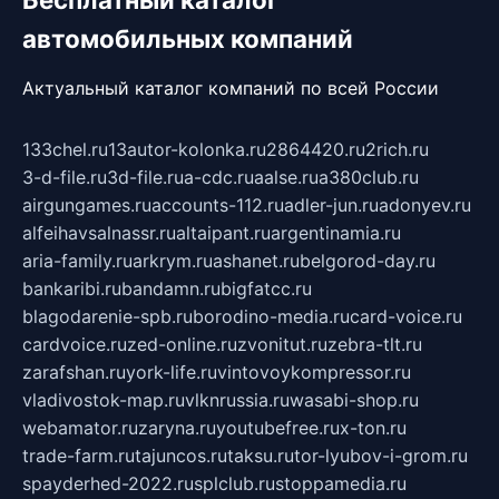
автомобильных компаний
Актуальный каталог компаний по всей России
133chel.ru
13autor-kolonka.ru
2864420.ru
2rich.ru
3-d-file.ru
3d-file.ru
a-cdc.ru
aalse.ru
a380club.ru
airgungames.ru
accounts-112.ru
adler-jun.ru
adonyev.ru
alfeihavsalnassr.ru
altaipant.ru
argentinamia.ru
aria-family.ru
arkrym.ru
ashanet.ru
belgorod-day.ru
bankaribi.ru
bandamn.ru
bigfatcc.ru
blagodarenie-spb.ru
borodino-media.ru
card-voice.ru
cardvoice.ru
zed-online.ru
zvonitut.ru
zebra-tlt.ru
zarafshan.ru
york-life.ru
vintovoykompressor.ru
vladivostok-map.ru
vlknrussia.ru
wasabi-shop.ru
webamator.ru
zaryna.ru
youtubefree.ru
x-ton.ru
trade-farm.ru
tajuncos.ru
taksu.ru
tor-lyubov-i-grom.ru
spayderhed-2022.ru
splclub.ru
stoppamedia.ru