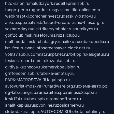
h2o-salon.ru
malutkayork.ru
deltaprim.spb.ru
tango-perm.ru
gooddir.ru
sgv.su
multiki-online.com
webkrasotki.com
cherinvest.ru
detskiy-ostrov.ru
ankou.spb.ru
alvesta1.ru
pdf-creator.ru
nix-files.org.ru
sakhatoday.ru
elektrikersymboler.ru
sputnikyes.ru
golf2club.msk.ru
aeforums.ru
zallclub.ru
multimodal.msk.ru
habaigry.ru
haikko.ru
sobakopedia.ru
isz-fest.ru
ewnc.info
screensaver-clock.net.ru
volnav.spb.ru
comnat.ru
npf.net.ru
7bit.pp.ru
kalugatur.ru
tesiaes.ru
card.com.ru
kazanka.spb.ru
gildiya-kuznecov.ru
kameryboavision.ru
griffoncom.spb.ru
fabrika-emotsiy.ru
PARK-MATROSOVA.RU
agat.spb.ru
avtoyurist-moskva1.ru
hardware.org.ru
схема-авто.рф
dg-lab.ru
angrup.ru
recruiter.spb.ru
music8.spb.ru
krsk124.ru
kubok.spb.ru
romanofforex.ru
analitikaplus.ru
spyonline.ru
zosikamery.ru
sloboda-ural.pp.ru
AUTO-COM.SU
hohota.net
alimy.ru