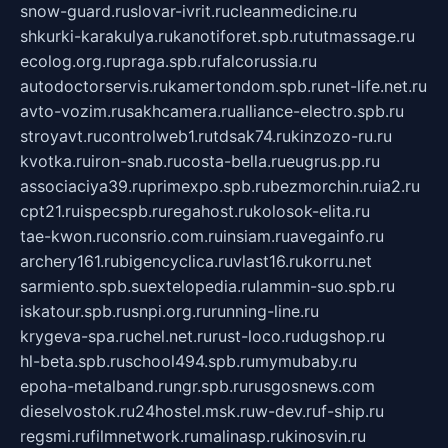
snow-guard.ru
slovar-ivrit.ru
cleanmedicine.ru
shkurki-karakulya.ru
kanotiforet.spb.ru
tutmassage.ru
ecolog.org.ru
praga.spb.ru
falcorussia.ru
autodoctorservis.ru
kamertondom.spb.ru
net-life.net.ru
avto-vozim.ru
sakhcamera.ru
alliance-electro.spb.ru
stroyavt.ru
controlweb1.ru
tdsak74.ru
kinzozo-ru.ru
kvotka.ru
iron-snab.ru
costa-bella.ru
eugrus.pp.ru
associaciya39.ru
primexpo.spb.ru
bezmorchin.ru
ia2.ru
cpt21.ru
ispecspb.ru
regahost.ru
kolosok-elita.ru
tae-kwon.ru
consrio.com.ru
insiam.ru
avegainfo.ru
archery161.ru
bigencyclica.ru
vlast16.ru
korru.net
sarmiento.spb.su
extelopedia.ru
lammin-suo.spb.ru
iskatour.spb.ru
snpi.org.ru
running-line.ru
krygeva-spa.ru
chel.net.ru
rust-loco.ru
dugshop.ru
hl-beta.spb.ru
school494.spb.ru
mymubaby.ru
epoha-metalband.ru
ngr.spb.ru
rusgosnews.com
dieselvostok.ru
24hostel.msk.ru
w-dev.ru
f-ship.ru
regsmi.ru
filmnetwork.ru
malinasp.ru
kinosvin.ru