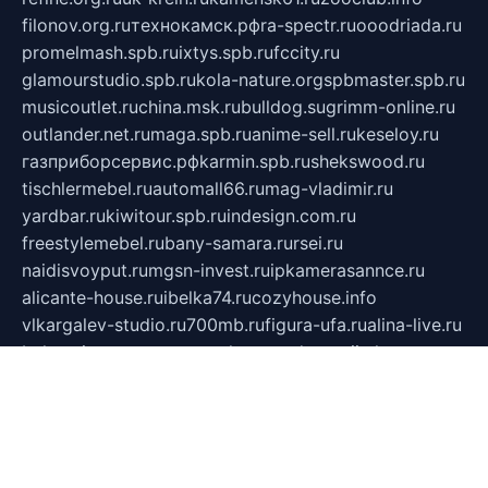
filonov.org.ru
технокамск.рф
ra-spectr.ru
ooodriada.ru
promelmash.spb.ru
ixtys.spb.ru
fccity.ru
glamourstudio.spb.ru
kola-nature.org
spbmaster.spb.ru
musicoutlet.ru
china.msk.ru
bulldog.su
grimm-online.ru
outlander.net.ru
maga.spb.ru
anime-sell.ru
keseloy.ru
газприборсервис.рф
karmin.spb.ru
shekswood.ru
tischlermebel.ru
automall66.ru
mag-vladimir.ru
yardbar.ru
kiwitour.spb.ru
indesign.com.ru
freestylemebel.ru
bany-samara.ru
rsei.ru
naidisvoyput.ru
mgsn-invest.ru
ipkamerasannce.ru
alicante-house.ru
ibelka74.ru
cozyhouse.info
vlkargalev-studio.ru
700mb.ru
figura-ufa.ru
alina-live.ru
belarusiannews.ru
womenknow.ru
dos-vniimk.ru
sega.net.ru
dv.net.ru
phenomenonsofhistory.com
telesputnik.net.ru
wall.pp.ru
pylesosroidmi.ru
gtc-clan.ru
cligs.ru
bibikazap.ru
popova.org.ru
netwhistler.spb.ru
bellvil.ru
bonzon.ru
iss-vladik.ru