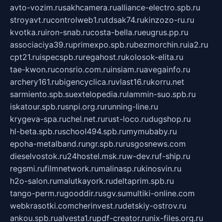
avto-vozim.ru
sakhcamera.ru
alliance-electro.spb.ru
stroyavt.ru
controlweb1.ru
tdsak74.ru
kinzozo-ru.ru
kvotka.ru
iron-snab.ru
costa-bella.ru
eugrus.pp.ru
associaciya39.ru
primexpo.spb.ru
bezmorchin.ru
ia2.ru
cpt21.ru
ispecspb.ru
regahost.ru
kolosok-elita.ru
tae-kwon.ru
consrio.com.ru
insiam.ru
avegainfo.ru
archery161.ru
bigencyclica.ru
vlast16.ru
korru.net
sarmiento.spb.su
extelopedia.ru
lammin-suo.spb.ru
iskatour.spb.ru
snpi.org.ru
running-line.ru
krygeva-spa.ru
chel.net.ru
rust-loco.ru
dugshop.ru
hl-beta.spb.ru
school494.spb.ru
mymubaby.ru
epoha-metalband.ru
ngr.spb.ru
rusgosnews.com
dieselvostok.ru
24hostel.msk.ru
w-dev.ru
f-ship.ru
regsmi.ru
filmnetwork.ru
malinasp.ru
kinosvin.ru
h2o-salon.ru
malutkayork.ru
deltaprim.spb.ru
tango-perm.ru
gooddir.ru
sgv.su
multiki-online.com
webkrasotki.com
cherinvest.ru
detskiy-ostrov.ru
ankou.spb.ru
alvesta1.ru
pdf-creator.ru
nix-files.org.ru