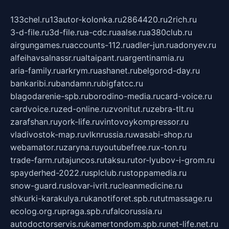
133chel.ru
13autor-kolonka.ru
2864420.ru
2rich.ru
3-d-file.ru
3d-file.ru
a-cdc.ru
aalse.ru
a380club.ru
airgungames.ru
accounts-112.ru
adler-jun.ru
adonyev.ru
alfeihavsalnassr.ru
altaipant.ru
argentinamia.ru
aria-family.ru
arkrym.ru
ashanet.ru
belgorod-day.ru
bankaribi.ru
bandamn.ru
bigfatcc.ru
blagodarenie-spb.ru
borodino-media.ru
card-voice.ru
cardvoice.ru
zed-online.ru
zvonitut.ru
zebra-tlt.ru
zarafshan.ru
york-life.ru
vintovoykompressor.ru
vladivostok-map.ru
vlknrussia.ru
wasabi-shop.ru
webamator.ru
zaryna.ru
youtubefree.ru
x-ton.ru
trade-farm.ru
tajuncos.ru
taksu.ru
tor-lyubov-i-grom.ru
spayderhed-2022.ru
splclub.ru
stoppamedia.ru
snow-guard.ru
slovar-ivrit.ru
cleanmedicine.ru
shkurki-karakulya.ru
kanotiforet.spb.ru
tutmassage.ru
ecolog.org.ru
praga.spb.ru
falcorussia.ru
autodoctorservis.ru
kamertondom.spb.ru
net-life.net.ru