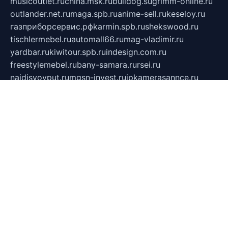
musicoutlet.ru
china.msk.ru
bulldog.su
grimm-online.ru
outlander.net.ru
maga.spb.ru
anime-sell.ru
keseloy.ru
газприборсервис.рф
karmin.spb.ru
shekswood.ru
tischlermebel.ru
automall66.ru
mag-vladimir.ru
yardbar.ru
kiwitour.spb.ru
indesign.com.ru
freestylemebel.ru
bany-samara.ru
rsei.ru
naidisvoyput.ru
mgsn-invest.ru
ipkamerasannce.ru
alicante-house.ru
ibelka74.ru
cozyhouse.info
vlkargalev-studio.ru
700mb.ru
figura-ufa.ru
alina-live.ru
belarusiannews.ru
womenknow.ru
dos-vniimk.ru
sega.net.ru
dv.net.ru
phenomenonsofhistory.com
telesputnik.net.ru
wall.pp.ru
pylesosroidmi.ru
gtc-clan.ru
cligs.ru
bibikazap.ru
popova.org.ru
netwhistler.spb.ru
bellvil.ru
bonzon.ru
iss-vladik.ru
defiparis.net.ru
las-gryzas.ru
amku.ru
electednews.spb.ru
feather.org.ru
spar72.ru
tankiigri.ru
dominus.com.ru
ibtree.ru
sanykool.pp.ru
unixlib.org.ru
menatep.spb.ru
gartenterrassen.ru
printeka.ru