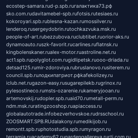
ecostep-samara.ru
d-p.spb.ru
галактика73.рф
sko.com.ru
davitamebel-spb.ru
fotsis.ru
tesiaes.ru
kokoroyari.spb.ru
blesna-kazan.ru
mossilver.ru
lenderoq.ru
sergeydobrin.ru
tochkazvuka.msk.ru
people-of-art.ru
bezzubova.ru
clubtibet.ru
orior-aks.ru
dynamoauto.ru
szk-favorit.ru
carlines.ru
flatnsk.ru
kingbolenskaner.ru
alex-motor.ru
astroline.net.ru
act1.spb.ru
polyglot.com.ru
gidlipetsk.ru
ooo-driada.ru
detsad125.ru
mir-zdoroviya.ru
bruslanovo.ru
siterem.ru
council.spb.ru
лодкипатриот.рф
kafekolizey.ru
iclub.net.ru
gazon-easy.ru
sugarepilekb.ru
grinox.ru
pylesostineco.ru
msts-ozarenie.ru
kameryjooan.ru
artemovskij.ru
dopler.spb.ru
aid70.ru
metall-perm.ru
ndm.msk.ru
ratingzooshop.ru
apiaccess.ru
globalautotrade.info
bezverhovskoe.ru
drsschool.ru
ZOOSMART.SPB.RU
dalakony.ru
medikijob.ru
remontt.spb.ru
photostudia.spb.ru
myragon.ru
terramia.ru
academy62.ru
gardengallereya.ru
rti.com.ru