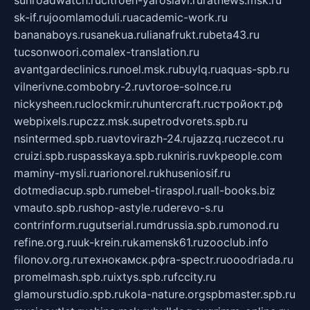
sk-if.ru
joomlamoduli.ru
academic-work.ru
bananaboys.ru
sanekua.ru
lianafrukt.ru
beta43.ru
tucsonwoori.com
alex-translation.ru
avantgardeclinics.ru
noel.msk.ru
buylq.ru
aquas-spb.ru
vilnerivne.com
bobry-2.ru
vtoroe-solnce.ru
nickysheen.ru
clockmir.ru
huntercraft.ru
стройокт.рф
webpixels.ru
pczz.msk.su
petrodvorets.spb.ru
nsintermed.spb.ru
avtovirazh-24.ru
jazzq.ru
czecot.ru
cruizi.spb.ru
spasskaya.spb.ru
kniris.ru
vkpeople.com
maminy-mysli.ru
arionorel.ru
khuseniosif.ru
dotmediacup.spb.ru
mebel-tiraspol.ru
all-books.biz
vmauto.spb.ru
shop-astyle.ru
derevo-s.ru
contrinform.ru
gutserial.ru
mdrussia.spb.ru
monod.ru
refine.org.ru
uk-krein.ru
kamensk61.ru
zooclub.info
filonov.org.ru
технокамск.рф
ra-spectr.ru
ooodriada.ru
promelmash.spb.ru
ixtys.spb.ru
fccity.ru
glamourstudio.spb.ru
kola-nature.org
spbmaster.spb.ru