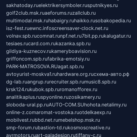
sakhatoday.ru
elektrikersymboler.ru
sputnikyes.ru
golf2club.msk.ru
aeforums.ru
zallclub.ru
multimodal.msk.ru
habaigry.ru
haikko.ru
sobakopedia.ru
isz-fest.ru
ewnc.info
screensaver-clock.net.ru
volnav.spb.ru
comnat.ru
npf.net.ru
7bit.pp.ru
kalugatur.ru
tesiaes.ru
card.com.ru
kazanka.spb.ru
gildiya-kuznecov.ru
kameryboavision.ru
griffoncom.spb.ru
fabrika-emotsiy.ru
PARK-MATROSOVA.RU
agat.spb.ru
avtoyurist-moskva1.ru
hardware.org.ru
схема-авто.рф
dg-lab.ru
angrup.ru
recruiter.spb.ru
music8.spb.ru
krsk124.ru
kubok.spb.ru
romanofforex.ru
analitikaplus.ru
spyonline.ru
zosikamery.ru
sloboda-ural.pp.ru
AUTO-COM.SU
hohota.net
alimy.ru
online-z.com
aromat-vostoka.ru
otdelkaexp.ru
mobilvest.ru
bbd.net.ru
mebelshop.msk.ru
smp-forum.ru
bastion-td.ru
kosmoscreative.ru
avrmotors.ru
art-galadesign.ru
tiffany-c.ru