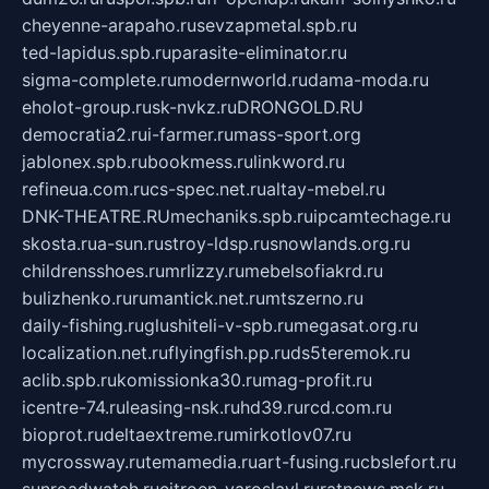
cheyenne-arapaho.ru
sevzapmetal.spb.ru
ted-lapidus.spb.ru
parasite-eliminator.ru
sigma-complete.ru
modernworld.ru
dama-moda.ru
eholot-group.ru
sk-nvkz.ru
DRONGOLD.RU
democratia2.ru
i-farmer.ru
mass-sport.org
jablonex.spb.ru
bookmess.ru
linkword.ru
refineua.com.ru
cs-spec.net.ru
altay-mebel.ru
DNK-THEATRE.RU
mechaniks.spb.ru
ipcamtechage.ru
skosta.ru
a-sun.ru
stroy-ldsp.ru
snowlands.org.ru
childrensshoes.ru
mrlizzy.ru
mebelsofiakrd.ru
bulizhenko.ru
rumantick.net.ru
mtszerno.ru
daily-fishing.ru
glushiteli-v-spb.ru
megasat.org.ru
localization.net.ru
flyingfish.pp.ru
ds5teremok.ru
aclib.spb.ru
komissionka30.ru
mag-profit.ru
icentre-74.ru
leasing-nsk.ru
hd39.ru
rcd.com.ru
bioprot.ru
deltaextreme.ru
mirkotlov07.ru
mycrossway.ru
temamedia.ru
art-fusing.ru
cbslefort.ru
sunroadwatch.ru
citroen-yaroslavl.ru
ratnews.msk.ru