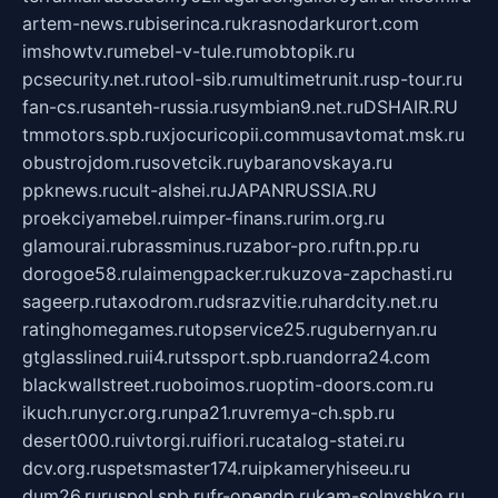
artem-news.ru
biserinca.ru
krasnodarkurort.com
imshowtv.ru
mebel-v-tule.ru
mobtopik.ru
pcsecurity.net.ru
tool-sib.ru
multimetrunit.ru
sp-tour.ru
fan-cs.ru
santeh-russia.ru
symbian9.net.ru
DSHAIR.RU
tmmotors.spb.ru
xjocuricopii.com
musavtomat.msk.ru
obustrojdom.ru
sovetcik.ru
ybaranovskaya.ru
ppknews.ru
cult-alshei.ru
JAPANRUSSIA.RU
proekciyamebel.ru
imper-finans.ru
rim.org.ru
glamourai.ru
brassminus.ru
zabor-pro.ru
ftn.pp.ru
dorogoe58.ru
laimengpacker.ru
kuzova-zapchasti.ru
sageerp.ru
taxodrom.ru
dsrazvitie.ru
hardcity.net.ru
ratinghomegames.ru
topservice25.ru
gubernyan.ru
gtglasslined.ru
ii4.ru
tssport.spb.ru
andorra24.com
blackwallstreet.ru
oboimos.ru
optim-doors.com.ru
ikuch.ru
nycr.org.ru
npa21.ru
vremya-ch.spb.ru
desert000.ru
ivtorgi.ru
ifiori.ru
catalog-statei.ru
dcv.org.ru
spetsmaster174.ru
ipkameryhiseeu.ru
dum26.ru
ruspol.spb.ru
fr-opendp.ru
kam-solnyshko.ru