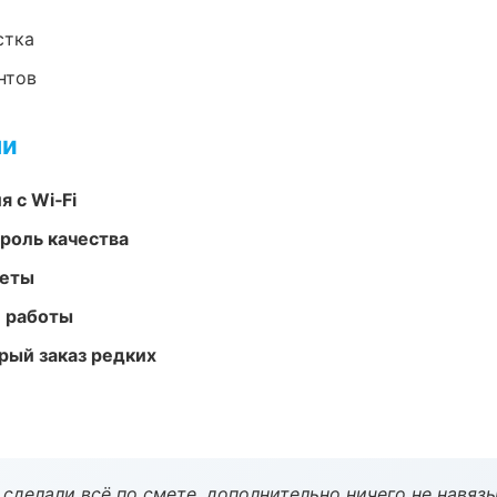
стка
нтов
ми
 с Wi‑Fi
роль качества
меты
е работы
рый заказ редких
сделали всё по смете, дополнительно ничего не навязы