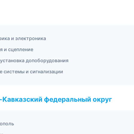
рика и электроника
ия и сцепление
 установка допоборудования
ые системы и сигнализации
о-Кавказский федеральный округ
рополь