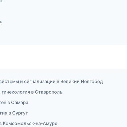
ик
ь
 системы и сигнализации в Великий Новгород
я гинекология в Ставрополь
ген в Самара
гия в Сургут
и в Комсомольск-на-Амуре