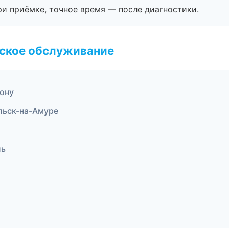
и приёмке, точное время — после диагностики.
еское обслуживание
Дону
льск-на-Амуре
ль