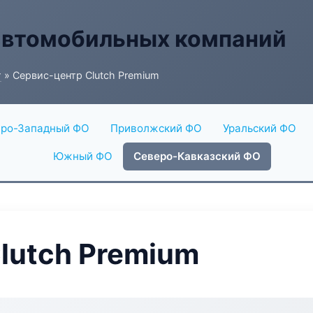
автомобильных компаний
г
» Сервис-центр Clutch Premium
ро-Западный ФО
Приволжский ФО
Уральский ФО
Южный ФО
Северо-Кавказский ФО
lutch Premium