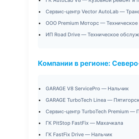
ГК AutoLab V8 — Кузовной ремонт и 
Сервис-центр Vector AutoLab — Тран
ООО Premium Моторс — Техническое
ИП Road Drive — Техническое обслу
Компании в регионе: Север
GARAGE V8 ServicePro — Нальчик
GARAGE TurboTech Linea — Пятигорс
Сервис-центр TurboTech Premium — 
ГК PitStop FastFix — Махачкала
ГК FastFix Drive — Нальчик