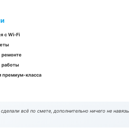
ми
 с Wi‑Fi
меты
и ремонте
е работы
м премиум-класса
сделали всё по смете, дополнительно ничего не навязы