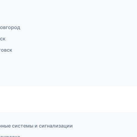
Новгород
мск
товск
нные системы и сигнализации