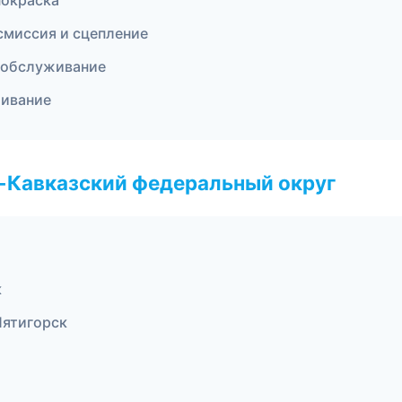
покраска
смиссия и сцепление
 обслуживание
живание
о-Кавказский федеральный округ
к
Пятигорск