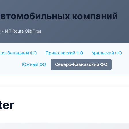
автомобильных компаний
г
» ИП Route Oil&Filter
ро-Западный ФО
Приволжский ФО
Уральский ФО
Южный ФО
Северо-Кавказский ФО
ter