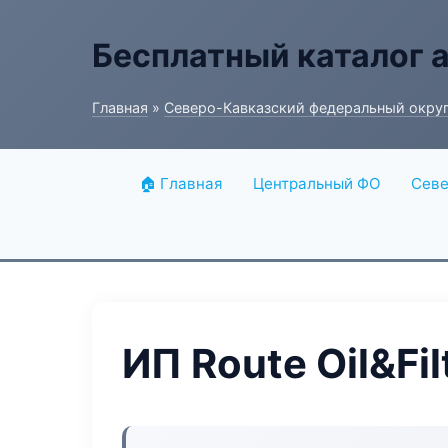
Бесплатный каталог 
Главная
»
Северо-Кавказский федеральный окру
🏠 Главная
Центральный ФО
Севе
ИП Route Oil&Fil