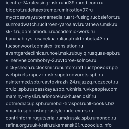
icentre-74.ru
leasing-nsk.ru
hd39.ru
rcd.com.ru
bioprot.ru
deltaextreme.ru
mirkotlov07.ru
mycrossway.ru
temamedia.ru
art-fusing.ru
cbslefort.ru
sunroadwatch.ru
citroen-yaroslavl.ru
ratnews.msk.ru
sk-if.ru
joomlamoduli.ru
academic-work.ru
bananaboys.ru
sanekua.ru
lianafrukt.ru
beta43.ru
tucsonwoori.com
alex-translation.ru
avantgardeclinics.ru
noel.msk.ru
buylq.ru
aquas-spb.ru
vilnerivne.com
bobry-2.ru
vtoroe-solnce.ru
nickysheen.ru
clockmir.ru
huntercraft.ru
стройокт.рф
webpixels.ru
pczz.msk.su
petrodvorets.spb.ru
nsintermed.spb.ru
avtovirazh-24.ru
jazzq.ru
czecot.ru
cruizi.spb.ru
spasskaya.spb.ru
kniris.ru
vkpeople.com
maminy-mysli.ru
arionorel.ru
khuseniosif.ru
dotmediacup.spb.ru
mebel-tiraspol.ru
all-books.biz
vmauto.spb.ru
shop-astyle.ru
derevo-s.ru
contrinform.ru
gutserial.ru
mdrussia.spb.ru
monod.ru
refine.org.ru
uk-krein.ru
kamensk61.ru
zooclub.info