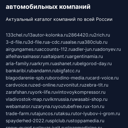
автомобильных компаний
Актуальный каталог компаний по всей России
133chel.ru
13autor-kolonka.ru
2864420.ru
2rich.ru
3-d-file.ru
3d-file.ru
a-cdc.ru
aalse.ru
a380club.ru
airgungames.ru
accounts-112.ru
adler-jun.ru
adonyev.ru
alfeihavsalnassr.ru
altaipant.ru
argentinamia.ru
aria-family.ru
arkrym.ru
ashanet.ru
belgorod-day.ru
bankaribi.ru
bandamn.ru
bigfatcc.ru
blagodarenie-spb.ru
borodino-media.ru
card-voice.ru
cardvoice.ru
zed-online.ru
zvonitut.ru
zebra-tlt.ru
zarafshan.ru
york-life.ru
vintovoykompressor.ru
vladivostok-map.ru
vlknrussia.ru
wasabi-shop.ru
webamator.ru
zaryna.ru
youtubefree.ru
x-ton.ru
trade-farm.ru
tajuncos.ru
taksu.ru
tor-lyubov-i-grom.ru
spayderhed-2022.ru
splclub.ru
stoppamedia.ru
snow-guard.ru
slovar-ivrit.ru
cleanmedicine.ru