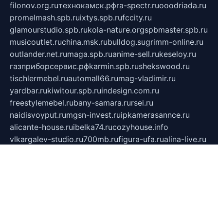
filonov.org.ru
технокамск.рф
ra-spectr.ru
ooodriada.ru
promelmash.spb.ru
ixtys.spb.ru
fccity.ru
glamourstudio.spb.ru
kola-nature.org
spbmaster.spb.ru
musicoutlet.ru
china.msk.ru
bulldog.su
grimm-online.ru
outlander.net.ru
maga.spb.ru
anime-sell.ru
keseloy.ru
газприборсервис.рф
karmin.spb.ru
shekswood.ru
tischlermebel.ru
automall66.ru
mag-vladimir.ru
yardbar.ru
kiwitour.spb.ru
indesign.com.ru
freestylemebel.ru
bany-samara.ru
rsei.ru
naidisvoyput.ru
mgsn-invest.ru
ipkamerasannce.ru
alicante-house.ru
ibelka74.ru
cozyhouse.info
vlkargalev-studio.ru
700mb.ru
figura-ufa.ru
alina-live.ru
belarusiannews.ru
womenknow.ru
dos-vniimk.ru
sega.net.ru
dv.net.ru
phenomenonsofhistory.com
telesputnik.net.ru
wall.pp.ru
pylesosroidmi.ru
gtc-clan.ru
cligs.ru
bibikazap.ru
popova.org.ru
netwhistler.spb.ru
bellvil.ru
bonzon.ru
iss-vladik.ru
defiparis.net.ru
las-gryzas.ru
amku.ru