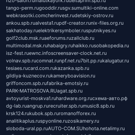
h2o-salon.ru
malutkayork.ru
deltaprim.spb.ru
tango-perm.ru
gooddir.ru
sgv.su
multiki-online.com
webkrasotki.com
cherinvest.ru
detskiy-ostrov.ru
ankou.spb.ru
alvesta1.ru
pdf-creator.ru
nix-files.org.ru
sakhatoday.ru
elektrikersymboler.ru
sputnikyes.ru
golf2club.msk.ru
aeforums.ru
zallclub.ru
multimodal.msk.ru
habaigry.ru
haikko.ru
sobakopedia.ru
isz-fest.ru
ewnc.info
screensaver-clock.net.ru
volnav.spb.ru
comnat.ru
npf.net.ru
7bit.pp.ru
kalugatur.ru
tesiaes.ru
card.com.ru
kazanka.spb.ru
gildiya-kuznecov.ru
kameryboavision.ru
griffoncom.spb.ru
fabrika-emotsiy.ru
PARK-MATROSOVA.RU
agat.spb.ru
avtoyurist-moskva1.ru
hardware.org.ru
схема-авто.рф
dg-lab.ru
angrup.ru
recruiter.spb.ru
music8.spb.ru
krsk124.ru
kubok.spb.ru
romanofforex.ru
analitikaplus.ru
spyonline.ru
zosikamery.ru
sloboda-ural.pp.ru
AUTO-COM.SU
hohota.net
alimy.ru