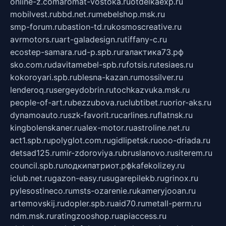
online-z.com
aromat-vostoka.ru
otdelkaexp.ru
mobilvest.ru
bbd.net.ru
mebelshop.msk.ru
smp-forum.ru
bastion-td.ru
kosmoscreative.ru
avrmotors.ru
art-galadesign.ru
tiffany-c.ru
ecostep-samara.ru
d-p.spb.ru
галактика73.рф
sko.com.ru
davitamebel-spb.ru
fotsis.ru
tesiaes.ru
kokoroyari.spb.ru
blesna-kazan.ru
mossilver.ru
lenderoq.ru
sergeydobrin.ru
tochkazvuka.msk.ru
people-of-art.ru
bezzubova.ru
clubtibet.ru
orior-aks.ru
dynamoauto.ru
szk-favorit.ru
carlines.ru
flatnsk.ru
kingbolenskaner.ru
alex-motor.ru
astroline.net.ru
act1.spb.ru
polyglot.com.ru
gidlipetsk.ru
ooo-driada.ru
detsad125.ru
mir-zdoroviya.ru
bruslanovo.ru
siterem.ru
council.spb.ru
лодкипатриот.рф
kafekolizey.ru
iclub.net.ru
gazon-easy.ru
sugarepilekb.ru
grinox.ru
pylesostineco.ru
msts-ozarenie.ru
kameryjooan.ru
artemovskij.ru
dopler.spb.ru
aid70.ru
metall-perm.ru
ndm.msk.ru
ratingzooshop.ru
apiaccess.ru