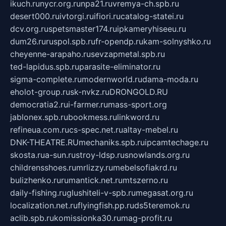
ikuch.ru
nycr.org.ru
npa21.ru
vremya-ch.spb.ru
desert000.ru
ivtorgi.ru
ifiori.ru
catalog-statei.ru
dcv.org.ru
spetsmaster174.ru
ipkameryhiseeu.ru
dum26.ru
ruspol.spb.ru
fr-opendp.ru
kam-solnyshko.ru
cheyenne-arapaho.ru
sevzapmetal.spb.ru
ted-lapidus.spb.ru
parasite-eliminator.ru
sigma-complete.ru
modernworld.ru
dama-moda.ru
eholot-group.ru
sk-nvkz.ru
DRONGOLD.RU
democratia2.ru
i-farmer.ru
mass-sport.org
jablonex.spb.ru
bookmess.ru
linkword.ru
refineua.com.ru
cs-spec.net.ru
altay-mebel.ru
DNK-THEATRE.RU
mechaniks.spb.ru
ipcamtechage.ru
skosta.ru
a-sun.ru
stroy-ldsp.ru
snowlands.org.ru
childrensshoes.ru
mrlizzy.ru
mebelsofiakrd.ru
bulizhenko.ru
rumantick.net.ru
mtszerno.ru
daily-fishing.ru
glushiteli-v-spb.ru
megasat.org.ru
localization.net.ru
flyingfish.pp.ru
ds5teremok.ru
aclib.spb.ru
komissionka30.ru
mag-profit.ru