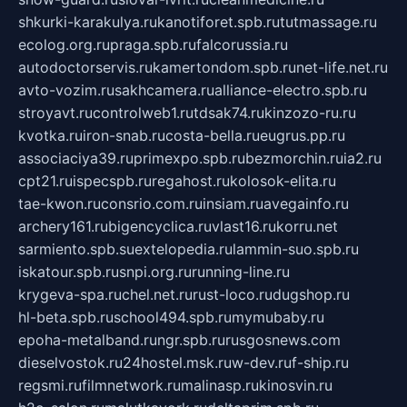
shkurki-karakulya.ru
kanotiforet.spb.ru
tutmassage.ru
ecolog.org.ru
praga.spb.ru
falcorussia.ru
autodoctorservis.ru
kamertondom.spb.ru
net-life.net.ru
avto-vozim.ru
sakhcamera.ru
alliance-electro.spb.ru
stroyavt.ru
controlweb1.ru
tdsak74.ru
kinzozo-ru.ru
kvotka.ru
iron-snab.ru
costa-bella.ru
eugrus.pp.ru
associaciya39.ru
primexpo.spb.ru
bezmorchin.ru
ia2.ru
cpt21.ru
ispecspb.ru
regahost.ru
kolosok-elita.ru
tae-kwon.ru
consrio.com.ru
insiam.ru
avegainfo.ru
archery161.ru
bigencyclica.ru
vlast16.ru
korru.net
sarmiento.spb.su
extelopedia.ru
lammin-suo.spb.ru
iskatour.spb.ru
snpi.org.ru
running-line.ru
krygeva-spa.ru
chel.net.ru
rust-loco.ru
dugshop.ru
hl-beta.spb.ru
school494.spb.ru
mymubaby.ru
epoha-metalband.ru
ngr.spb.ru
rusgosnews.com
dieselvostok.ru
24hostel.msk.ru
w-dev.ru
f-ship.ru
regsmi.ru
filmnetwork.ru
malinasp.ru
kinosvin.ru