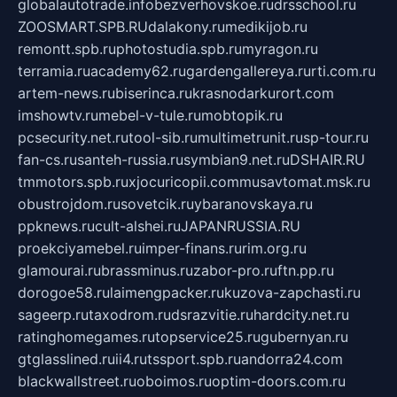
globalautotrade.info
bezverhovskoe.ru
drsschool.ru
ZOOSMART.SPB.RU
dalakony.ru
medikijob.ru
remontt.spb.ru
photostudia.spb.ru
myragon.ru
terramia.ru
academy62.ru
gardengallereya.ru
rti.com.ru
artem-news.ru
biserinca.ru
krasnodarkurort.com
imshowtv.ru
mebel-v-tule.ru
mobtopik.ru
pcsecurity.net.ru
tool-sib.ru
multimetrunit.ru
sp-tour.ru
fan-cs.ru
santeh-russia.ru
symbian9.net.ru
DSHAIR.RU
tmmotors.spb.ru
xjocuricopii.com
musavtomat.msk.ru
obustrojdom.ru
sovetcik.ru
ybaranovskaya.ru
ppknews.ru
cult-alshei.ru
JAPANRUSSIA.RU
proekciyamebel.ru
imper-finans.ru
rim.org.ru
glamourai.ru
brassminus.ru
zabor-pro.ru
ftn.pp.ru
dorogoe58.ru
laimengpacker.ru
kuzova-zapchasti.ru
sageerp.ru
taxodrom.ru
dsrazvitie.ru
hardcity.net.ru
ratinghomegames.ru
topservice25.ru
gubernyan.ru
gtglasslined.ru
ii4.ru
tssport.spb.ru
andorra24.com
blackwallstreet.ru
oboimos.ru
optim-doors.com.ru