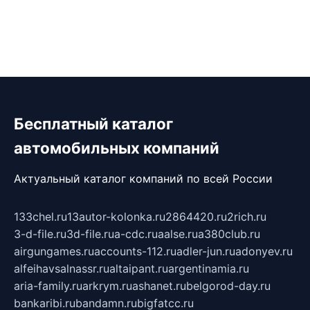
Бесплатный каталог
автомобильных компаний
Актуальный каталог компаний по всей России
133chel.ru
13autor-kolonka.ru
2864420.ru
2rich.ru
3-d-file.ru
3d-file.ru
a-cdc.ru
aalse.ru
a380club.ru
airgungames.ru
accounts-112.ru
adler-jun.ru
adonyev.ru
alfeihavsalnassr.ru
altaipant.ru
argentinamia.ru
aria-family.ru
arkrym.ru
ashanet.ru
belgorod-day.ru
bankaribi.ru
bandamn.ru
bigfatcc.ru