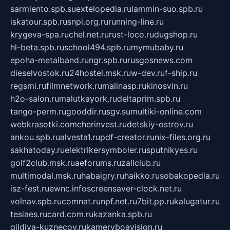
sarmiento.spb.su
extelopedia.ru
lammin-suo.spb.ru
iskatour.spb.ru
snpi.org.ru
running-line.ru
krygeva-spa.ru
chel.net.ru
rust-loco.ru
dugshop.ru
hl-beta.spb.ru
school494.spb.ru
mymubaby.ru
epoha-metalband.ru
ngr.spb.ru
rusgosnews.com
dieselvostok.ru
24hostel.msk.ru
w-dev.ru
f-ship.ru
regsmi.ru
filmnetwork.ru
malinasp.ru
kinosvin.ru
h2o-salon.ru
malutkayork.ru
deltaprim.spb.ru
tango-perm.ru
gooddir.ru
sgv.su
multiki-online.com
webkrasotki.com
cherinvest.ru
detskiy-ostrov.ru
ankou.spb.ru
alvesta1.ru
pdf-creator.ru
nix-files.org.ru
sakhatoday.ru
elektrikersymboler.ru
sputnikyes.ru
golf2club.msk.ru
aeforums.ru
zallclub.ru
multimodal.msk.ru
habaigry.ru
haikko.ru
sobakopedia.ru
isz-fest.ru
ewnc.info
screensaver-clock.net.ru
volnav.spb.ru
comnat.ru
npf.net.ru
7bit.pp.ru
kalugatur.ru
tesiaes.ru
card.com.ru
kazanka.spb.ru
gildiya-kuznecov.ru
kameryboavision.ru