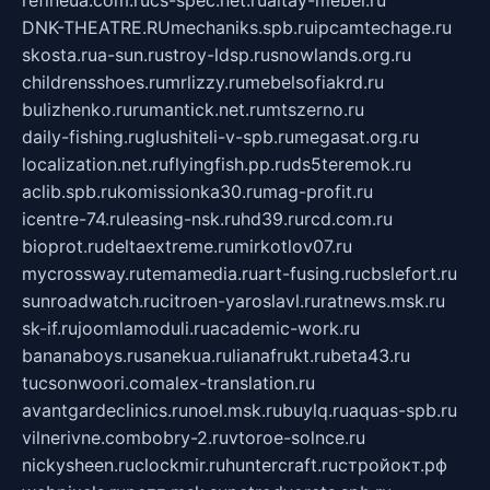
refineua.com.ru
cs-spec.net.ru
altay-mebel.ru
DNK-THEATRE.RU
mechaniks.spb.ru
ipcamtechage.ru
skosta.ru
a-sun.ru
stroy-ldsp.ru
snowlands.org.ru
childrensshoes.ru
mrlizzy.ru
mebelsofiakrd.ru
bulizhenko.ru
rumantick.net.ru
mtszerno.ru
daily-fishing.ru
glushiteli-v-spb.ru
megasat.org.ru
localization.net.ru
flyingfish.pp.ru
ds5teremok.ru
aclib.spb.ru
komissionka30.ru
mag-profit.ru
icentre-74.ru
leasing-nsk.ru
hd39.ru
rcd.com.ru
bioprot.ru
deltaextreme.ru
mirkotlov07.ru
mycrossway.ru
temamedia.ru
art-fusing.ru
cbslefort.ru
sunroadwatch.ru
citroen-yaroslavl.ru
ratnews.msk.ru
sk-if.ru
joomlamoduli.ru
academic-work.ru
bananaboys.ru
sanekua.ru
lianafrukt.ru
beta43.ru
tucsonwoori.com
alex-translation.ru
avantgardeclinics.ru
noel.msk.ru
buylq.ru
aquas-spb.ru
vilnerivne.com
bobry-2.ru
vtoroe-solnce.ru
nickysheen.ru
clockmir.ru
huntercraft.ru
стройокт.рф