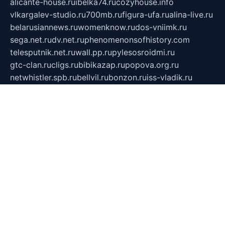
alicante-house.ru
ibelka74.ru
cozyhouse.info
vlkargalev-studio.ru
700mb.ru
figura-ufa.ru
alina-live.ru
belarusiannews.ru
womenknow.ru
dos-vniimk.ru
sega.net.ru
dv.net.ru
phenomenonsofhistory.com
telesputnik.net.ru
wall.pp.ru
pylesosroidmi.ru
gtc-clan.ru
cligs.ru
bibikazap.ru
popova.org.ru
netwhistler.spb.ru
bellvil.ru
bonzon.ru
iss-vladik.ru
defiparis.net.ru
las-gryzas.ru
amku.ru
electednews.spb.ru
feather.org.ru
spar72.ru
tankiigri.ru
dominus.com.ru
ibtree.ru
sanykool.pp.ru
unixlib.org.ru
menatep.spb.ru
gartenterrassen.ru
printeka.ru
skvozilka.com.ru
parkovka-pub.ru
lovemobi.ru
art-ru.ru
emulatorz.com.ru
alucomp.com.ru
tatforum.com.ru
alternativa-profi.ru
dermakler.ru
artsurvey.ru
aredir.ru
khimspas.ru
centr-maxi.ru
2018r.ru
bort-stomer-defort.ru
professional2.ru
gibsons.ru
artselena.ru
art-pilot.ru
ingredient.spb.ru
npfpolimer.spb.ru
argentum.spb.ru
hom-edu.ru