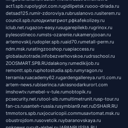
act1.spb.ru
polyglot.com.ru
gidlipetsk.ru
ooo-driada.ru
detsad125.ru
mir-zdoroviya.ru
bruslanovo.ru
siterem.ru
council.spb.ru
лодкипатриот.рф
kafekolizey.ru
iclub.net.ru
gazon-easy.ru
sugarepilekb.ru
grinox.ru
pylesostineco.ru
msts-ozarenie.ru
kameryjooan.ru
artemovskij.ru
dopler.spb.ru
aid70.ru
metall-perm.ru
ndm.msk.ru
ratingzooshop.ru
apiaccess.ru
globalautotrade.info
bezverhovskoe.ru
drsschool.ru
ZOOSMART.SPB.RU
dalakony.ru
medikijob.ru
remontt.spb.ru
photostudia.spb.ru
myragon.ru
terramia.ru
academy62.ru
gardengallereya.ru
rti.com.ru
artem-news.ru
biserinca.ru
krasnodarkurort.com
imshowtv.ru
mebel-v-tule.ru
mobtopik.ru
pcsecurity.net.ru
tool-sib.ru
multimetrunit.ru
sp-tour.ru
fan-cs.ru
santeh-russia.ru
symbian9.net.ru
DSHAIR.RU
tmmotors.spb.ru
xjocuricopii.com
musavtomat.msk.ru
obustrojdom.ru
sovetcik.ru
ybaranovskaya.ru
ppknews.ru
cult-alshei.ru
JAPANRUSSIA.RU