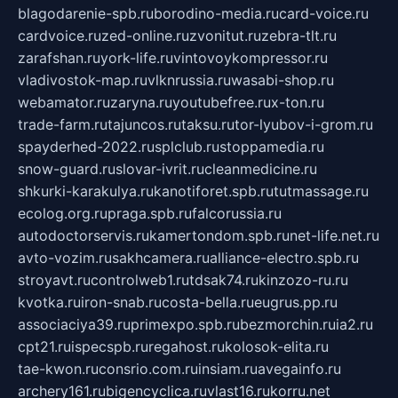
blagodarenie-spb.ru
borodino-media.ru
card-voice.ru
cardvoice.ru
zed-online.ru
zvonitut.ru
zebra-tlt.ru
zarafshan.ru
york-life.ru
vintovoykompressor.ru
vladivostok-map.ru
vlknrussia.ru
wasabi-shop.ru
webamator.ru
zaryna.ru
youtubefree.ru
x-ton.ru
trade-farm.ru
tajuncos.ru
taksu.ru
tor-lyubov-i-grom.ru
spayderhed-2022.ru
splclub.ru
stoppamedia.ru
snow-guard.ru
slovar-ivrit.ru
cleanmedicine.ru
shkurki-karakulya.ru
kanotiforet.spb.ru
tutmassage.ru
ecolog.org.ru
praga.spb.ru
falcorussia.ru
autodoctorservis.ru
kamertondom.spb.ru
net-life.net.ru
avto-vozim.ru
sakhcamera.ru
alliance-electro.spb.ru
stroyavt.ru
controlweb1.ru
tdsak74.ru
kinzozo-ru.ru
kvotka.ru
iron-snab.ru
costa-bella.ru
eugrus.pp.ru
associaciya39.ru
primexpo.spb.ru
bezmorchin.ru
ia2.ru
cpt21.ru
ispecspb.ru
regahost.ru
kolosok-elita.ru
tae-kwon.ru
consrio.com.ru
insiam.ru
avegainfo.ru
archery161.ru
bigencyclica.ru
vlast16.ru
korru.net