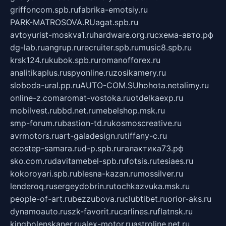
griffoncom.spb.ru
fabrika-emotsiy.ru
PARK-MATROSOVA.RU
agat.spb.ru
avtoyurist-moskva1.ru
hardware.org.ru
схема-авто.рф
dg-lab.ru
angrup.ru
recruiter.spb.ru
music8.spb.ru
krsk124.ru
kubok.spb.ru
romanofforex.ru
analitikaplus.ru
spyonline.ru
zosikamery.ru
sloboda-ural.pp.ru
AUTO-COM.SU
hohota.net
alimy.ru
online-z.com
aromat-vostoka.ru
otdelkaexp.ru
mobilvest.ru
bbd.net.ru
mebelshop.msk.ru
smp-forum.ru
bastion-td.ru
kosmoscreative.ru
avrmotors.ru
art-galadesign.ru
tiffany-c.ru
ecostep-samara.ru
d-p.spb.ru
галактика73.рф
sko.com.ru
davitamebel-spb.ru
fotsis.ru
tesiaes.ru
kokoroyari.spb.ru
blesna-kazan.ru
mossilver.ru
lenderoq.ru
sergeydobrin.ru
tochkazvuka.msk.ru
people-of-art.ru
bezzubova.ru
clubtibet.ru
orior-aks.ru
dynamoauto.ru
szk-favorit.ru
carlines.ru
flatnsk.ru
kingbolenskaner.ru
alex-motor.ru
astroline.net.ru