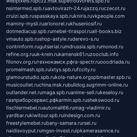
webpixels.ru
pczz.msk.su
petrodvorets.spb.ru
nsintermed.spb.ru
avtovirazh-24.ru
jazzq.ru
czecot.ru
cruizi.spb.ru
spasskaya.spb.ru
kniris.ru
vkpeople.com
maminy-mysli.ru
arionorel.ru
khuseniosif.ru
dotmediacup.spb.ru
mebel-tiraspol.ru
all-books.biz
vmauto.spb.ru
shop-astyle.ru
derevo-s.ru
contrinform.ru
gutserial.ru
mdrussia.spb.ru
monod.ru
refine.org.ru
uk-krein.ru
kamensk61.ru
zooclub.info
filonov.org.ru
технокамск.рф
ra-spectr.ru
ooodriada.ru
promelmash.spb.ru
ixtys.spb.ru
fccity.ru
glamourstudio.spb.ru
kola-nature.org
spbmaster.spb.ru
musicoutlet.ru
china.msk.ru
bulldog.su
grimm-online.ru
outlander.net.ru
maga.spb.ru
anime-sell.ru
keseloy.ru
газприборсервис.рф
karmin.spb.ru
shekswood.ru
tischlermebel.ru
automall66.ru
mag-vladimir.ru
yardbar.ru
kiwitour.spb.ru
indesign.com.ru
freestylemebel.ru
bany-samara.ru
rsei.ru
naidisvoyput.ru
mgsn-invest.ru
ipkamerasannce.ru