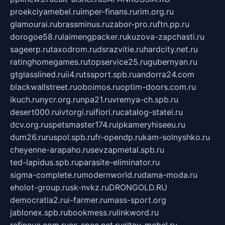
proekciyamebel.ru
imper-finans.ru
rim.org.ru
glamourai.ru
brassminus.ru
zabor-pro.ru
ftn.pp.ru
dorogoe58.ru
laimengpacker.ru
kuzova-zapchasti.ru
sageerp.ru
taxodrom.ru
dsrazvitie.ru
hardcity.net.ru
ratinghomegames.ru
topservice25.ru
gubernyan.ru
gtglasslined.ru
ii4.ru
tssport.spb.ru
andorra24.com
blackwallstreet.ru
oboimos.ru
optim-doors.com.ru
ikuch.ru
nycr.org.ru
npa21.ru
vremya-ch.spb.ru
desert000.ru
ivtorgi.ru
ifiori.ru
catalog-statei.ru
dcv.org.ru
spetsmaster174.ru
ipkameryhiseeu.ru
dum26.ru
ruspol.spb.ru
fr-opendp.ru
kam-solnyshko.ru
cheyenne-arapaho.ru
sevzapmetal.spb.ru
ted-lapidus.spb.ru
parasite-eliminator.ru
sigma-complete.ru
modernworld.ru
dama-moda.ru
eholot-group.ru
sk-nvkz.ru
DRONGOLD.RU
democratia2.ru
i-farmer.ru
mass-sport.org
jablonex.spb.ru
bookmess.ru
linkword.ru