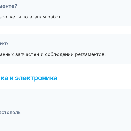
монте?
еоотчёты по этапам работ.
тия?
анных запчастей и соблюдении регламентов.
ка и электроника
вастополь