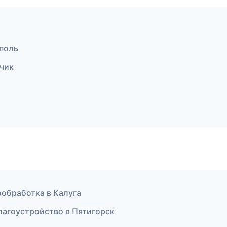
ополь
ьчик
ообработка в Калуга
благоустройство в Пятигорск