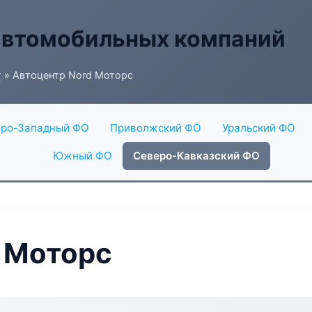
автомобильных компаний
г
» Автоцентр Nord Моторс
ро-Западный ФО
Приволжский ФО
Уральский ФО
Южный ФО
Северо-Кавказский ФО
 Моторс