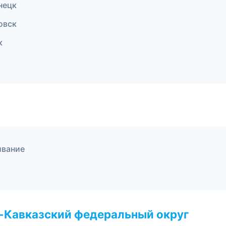
нецк
овск
к
ивание
о-Кавказский федеральный округ