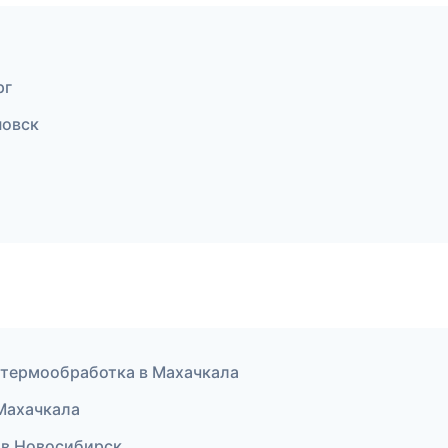
рг
новск
 термообработка в Махачкала
 Махачкала
а в Новосибирск