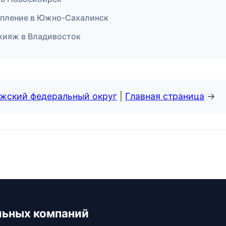
цепление в Южно-Сахалинск
акияж в Владивосток
лжский федеральный округ
|
Главная страница
→
льных компаний