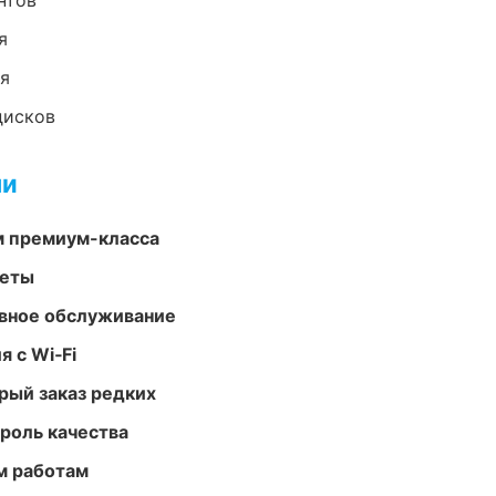
нтов
я
ия
дисков
ми
м премиум-класса
меты
вное обслуживание
 с Wi‑Fi
рый заказ редких
роль качества
м работам