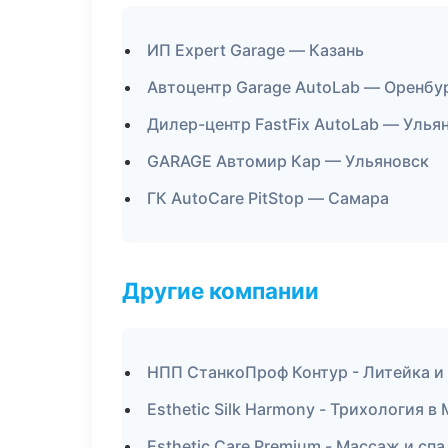
ИП Expert Garage — Казань
Автоцентр Garage AutoLab — Оренбу
Дилер-центр FastFix AutoLab — Улья
GARAGE Автомир Кар — Ульяновск
ГК AutoCare PitStop — Самара
Другие компании
НПП СтанкоПроф Контур - Литейка и
Esthetic Silk Harmony - Трихология в
Esthetic Care Premium - Массаж и сп