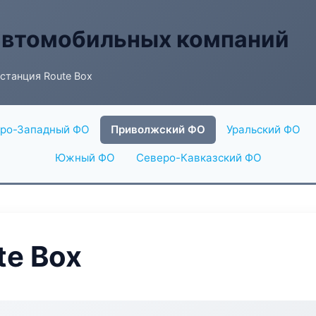
автомобильных компаний
станция Route Box
ро-Западный ФО
Приволжский ФО
Уральский ФО
Южный ФО
Северо-Кавказский ФО
te Box