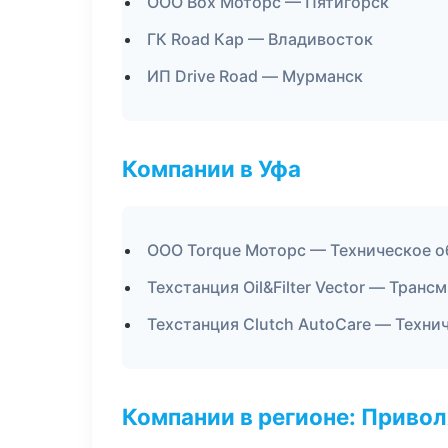
ООО Box Моторс — Пятигорск
ГК Road Кар — Владивосток
ИП Drive Road — Мурманск
Компании в Уфа
ООО Torque Моторс — Техническое 
Техстанция Oil&Filter Vector — Транс
Техстанция Clutch AutoCare — Техн
Компании в регионе: Приво