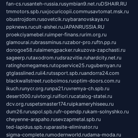
fan-cs.ru
santeh-russia.ru
symbian9.net.ru
DSHAIR.RU
tmmotors.spb.ru
xjocuricopii.com
musavtomat.msk.ru
obustrojdom.ru
sovetcik.ru
ybaranovskaya.ru
ppknews.ru
cult-alshei.ru
JAPANRUSSIA.RU
proekciyamebel.ru
imper-finans.ru
rim.org.ru
glamourai.ru
brassminus.ru
zabor-pro.ru
ftn.pp.ru
dorogoe58.ru
laimengpacker.ru
kuzova-zapchasti.ru
sageerp.ru
taxodrom.ru
dsrazvitie.ru
hardcity.net.ru
ratinghomegames.ru
topservice25.ru
gubernyan.ru
gtglasslined.ru
ii4.ru
tssport.spb.ru
andorra24.com
blackwallstreet.ru
oboimos.ru
optim-doors.com.ru
ikuch.ru
nycr.org.ru
npa21.ru
vremya-ch.spb.ru
desert000.ru
ivtorgi.ru
ifiori.ru
catalog-statei.ru
dcv.org.ru
spetsmaster174.ru
ipkameryhiseeu.ru
dum26.ru
ruspol.spb.ru
fr-opendp.ru
kam-solnyshko.ru
cheyenne-arapaho.ru
sevzapmetal.spb.ru
ted-lapidus.spb.ru
parasite-eliminator.ru
sigma-complete.ru
modernworld.ru
dama-moda.ru