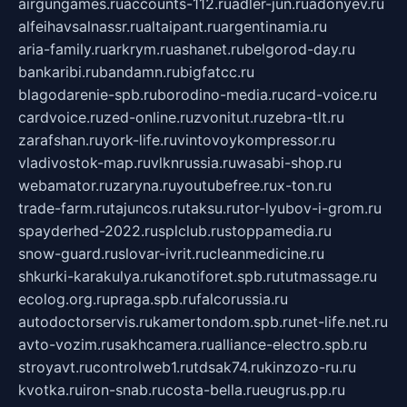
airgungames.ru
accounts-112.ru
adler-jun.ru
adonyev.ru
alfeihavsalnassr.ru
altaipant.ru
argentinamia.ru
aria-family.ru
arkrym.ru
ashanet.ru
belgorod-day.ru
bankaribi.ru
bandamn.ru
bigfatcc.ru
blagodarenie-spb.ru
borodino-media.ru
card-voice.ru
cardvoice.ru
zed-online.ru
zvonitut.ru
zebra-tlt.ru
zarafshan.ru
york-life.ru
vintovoykompressor.ru
vladivostok-map.ru
vlknrussia.ru
wasabi-shop.ru
webamator.ru
zaryna.ru
youtubefree.ru
x-ton.ru
trade-farm.ru
tajuncos.ru
taksu.ru
tor-lyubov-i-grom.ru
spayderhed-2022.ru
splclub.ru
stoppamedia.ru
snow-guard.ru
slovar-ivrit.ru
cleanmedicine.ru
shkurki-karakulya.ru
kanotiforet.spb.ru
tutmassage.ru
ecolog.org.ru
praga.spb.ru
falcorussia.ru
autodoctorservis.ru
kamertondom.spb.ru
net-life.net.ru
avto-vozim.ru
sakhcamera.ru
alliance-electro.spb.ru
stroyavt.ru
controlweb1.ru
tdsak74.ru
kinzozo-ru.ru
kvotka.ru
iron-snab.ru
costa-bella.ru
eugrus.pp.ru