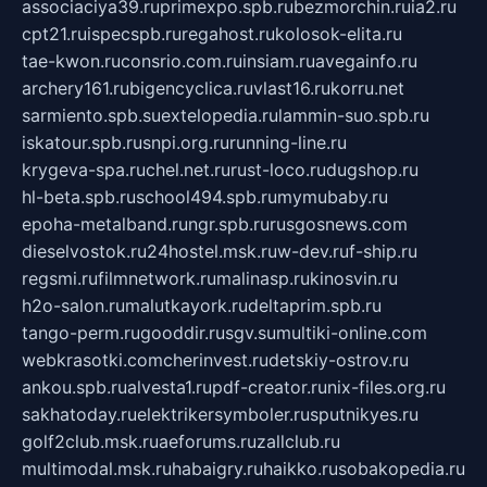
associaciya39.ru
primexpo.spb.ru
bezmorchin.ru
ia2.ru
cpt21.ru
ispecspb.ru
regahost.ru
kolosok-elita.ru
tae-kwon.ru
consrio.com.ru
insiam.ru
avegainfo.ru
archery161.ru
bigencyclica.ru
vlast16.ru
korru.net
sarmiento.spb.su
extelopedia.ru
lammin-suo.spb.ru
iskatour.spb.ru
snpi.org.ru
running-line.ru
krygeva-spa.ru
chel.net.ru
rust-loco.ru
dugshop.ru
hl-beta.spb.ru
school494.spb.ru
mymubaby.ru
epoha-metalband.ru
ngr.spb.ru
rusgosnews.com
dieselvostok.ru
24hostel.msk.ru
w-dev.ru
f-ship.ru
regsmi.ru
filmnetwork.ru
malinasp.ru
kinosvin.ru
h2o-salon.ru
malutkayork.ru
deltaprim.spb.ru
tango-perm.ru
gooddir.ru
sgv.su
multiki-online.com
webkrasotki.com
cherinvest.ru
detskiy-ostrov.ru
ankou.spb.ru
alvesta1.ru
pdf-creator.ru
nix-files.org.ru
sakhatoday.ru
elektrikersymboler.ru
sputnikyes.ru
golf2club.msk.ru
aeforums.ru
zallclub.ru
multimodal.msk.ru
habaigry.ru
haikko.ru
sobakopedia.ru