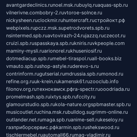
avantgardeclinics.ru
noel.msk.ru
buylq.ru
aquas-spb.ru
vilnerivne.com
bobry-2.ru
vtoroe-solnce.ru
nickysheen.ru
clockmir.ru
huntercraft.ru
стройокт.рф
webpixels.ru
pczz.msk.su
petrodvorets.spb.ru
nsintermed.spb.ru
avtovirazh-24.ru
jazzq.ru
czecot.ru
cruizi.spb.ru
spasskaya.spb.ru
kniris.ru
vkpeople.com
maminy-mysli.ru
arionorel.ru
khuseniosif.ru
dotmediacup.spb.ru
mebel-tiraspol.ru
all-books.biz
vmauto.spb.ru
shop-astyle.ru
derevo-s.ru
contrinform.ru
gutserial.ru
mdrussia.spb.ru
monod.ru
refine.org.ru
uk-krein.ru
kamensk61.ru
zooclub.info
filonov.org.ru
технокамск.рф
ra-spectr.ru
ooodriada.ru
promelmash.spb.ru
ixtys.spb.ru
fccity.ru
glamourstudio.spb.ru
kola-nature.org
spbmaster.spb.ru
musicoutlet.ru
china.msk.ru
bulldog.su
grimm-online.ru
outlander.net.ru
maga.spb.ru
anime-sell.ru
keseloy.ru
газприборсервис.рф
karmin.spb.ru
shekswood.ru
tischlermebel.ru
automall66.ru
mag-vladimir.ru