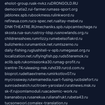
eholot-group.ru
sk-nvkz.ru
DRONGOLD.RU
democratia2.ru
i-farmer.ru
mass-sport.org
jablonex.spb.ru
bookmess.ru
linkword.ru
refineua.com.ru
cs-spec.net.ru
altay-mebel.ru
DNK-THEATRE.RU
mechaniks.spb.ru
ipcamtechage.ru
skosta.ru
a-sun.ru
stroy-ldsp.ru
snowlands.org.ru
childrensshoes.ru
mrlizzy.ru
mebelsofiakrd.ru
bulizhenko.ru
rumantick.net.ru
mtszerno.ru
daily-fishing.ru
glushiteli-v-spb.ru
megasat.org.ru
localization.net.ru
flyingfish.pp.ru
ds5teremok.ru
aclib.spb.ru
komissionka30.ru
mag-profit.ru
icentre-74.ru
leasing-nsk.ru
hd39.ru
rcd.com.ru
bioprot.ru
deltaextreme.ru
mirkotlov07.ru
mycrossway.ru
temamedia.ru
art-fusing.ru
cbslefort.ru
sunroadwatch.ru
citroen-yaroslavl.ru
ratnews.msk.ru
sk-if.ru
joomlamoduli.ru
academic-work.ru
bananaboys.ru
sanekua.ru
lianafrukt.ru
beta43.ru
tucsonwoori.com
alex-translation.ru