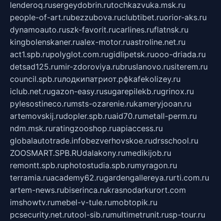
lenderoq.ru
sergeydobrin.ru
tochkazvuka.msk.ru
people-of-art.ru
bezzubova.ru
clubtibet.ru
orior-aks.ru
dynamoauto.ru
szk-favorit.ru
carlines.ru
flatnsk.ru
kingbolenskaner.ru
alex-motor.ru
astroline.net.ru
act1.spb.ru
polyglot.com.ru
gidlipetsk.ru
ooo-driada.ru
detsad125.ru
mir-zdoroviya.ru
bruslanovo.ru
siterem.ru
council.spb.ru
лодкипатриот.рф
kafekolizey.ru
iclub.net.ru
gazon-easy.ru
sugarepilekb.ru
grinox.ru
pylesostineco.ru
msts-ozarenie.ru
kameryjooan.ru
artemovskij.ru
dopler.spb.ru
aid70.ru
metall-perm.ru
ndm.msk.ru
ratingzooshop.ru
apiaccess.ru
globalautotrade.info
bezverhovskoe.ru
drsschool.ru
ZOOSMART.SPB.RU
dalakony.ru
medikijob.ru
remontt.spb.ru
photostudia.spb.ru
myragon.ru
terramia.ru
academy62.ru
gardengallereya.ru
rti.com.ru
artem-news.ru
biserinca.ru
krasnodarkurort.com
imshowtv.ru
mebel-v-tule.ru
mobtopik.ru
pcsecurity.net.ru
tool-sib.ru
multimetrunit.ru
sp-tour.ru