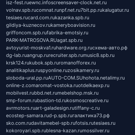
isz-fest.ru
ewnc.info
screensaver-clock.net.ru
volnav.spb.ru
comnat.ru
npf.net.ru
7bit.pp.ru
kalugatur.ru
tesiaes.ru
card.com.ru
kazanka.spb.ru
gildiya-kuznecov.ru
kameryboavision.ru
griffoncom.spb.ru
fabrika-emotsiy.ru
PARK-MATROSOVA.RU
agat.spb.ru
avtoyurist-moskva1.ru
hardware.org.ru
схема-авто.рф
dg-lab.ru
angrup.ru
recruiter.spb.ru
music8.spb.ru
krsk124.ru
kubok.spb.ru
romanofforex.ru
analitikaplus.ru
spyonline.ru
zosikamery.ru
sloboda-ural.pp.ru
AUTO-COM.SU
hohota.net
alimy.ru
online-z.com
aromat-vostoka.ru
otdelkaexp.ru
mobilvest.ru
bbd.net.ru
mebelshop.msk.ru
smp-forum.ru
bastion-td.ru
kosmoscreative.ru
avrmotors.ru
art-galadesign.ru
tiffany-c.ru
ecostep-samara.ru
d-p.spb.ru
галактика73.рф
sko.com.ru
davitamebel-spb.ru
fotsis.ru
tesiaes.ru
kokoroyari.spb.ru
blesna-kazan.ru
mossilver.ru