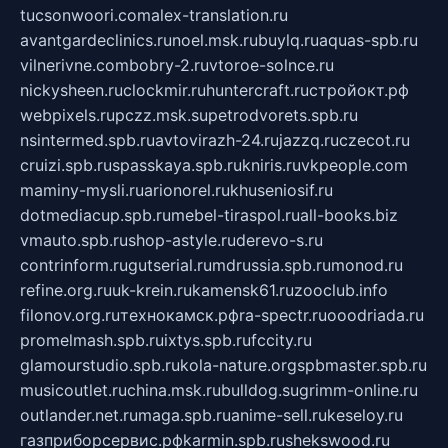
tucsonwoori.com
alex-translation.ru
avantgardeclinics.ru
noel.msk.ru
buylq.ru
aquas-spb.ru
vilnerivne.com
bobry-2.ru
vtoroe-solnce.ru
nickysheen.ru
clockmir.ru
huntercraft.ru
стройокт.рф
webpixels.ru
pczz.msk.su
petrodvorets.spb.ru
nsintermed.spb.ru
avtovirazh-24.ru
jazzq.ru
czecot.ru
cruizi.spb.ru
spasskaya.spb.ru
kniris.ru
vkpeople.com
maminy-mysli.ru
arionorel.ru
khuseniosif.ru
dotmediacup.spb.ru
mebel-tiraspol.ru
all-books.biz
vmauto.spb.ru
shop-astyle.ru
derevo-s.ru
contrinform.ru
gutserial.ru
mdrussia.spb.ru
monod.ru
refine.org.ru
uk-krein.ru
kamensk61.ru
zooclub.info
filonov.org.ru
технокамск.рф
ra-spectr.ru
ooodriada.ru
promelmash.spb.ru
ixtys.spb.ru
fccity.ru
glamourstudio.spb.ru
kola-nature.org
spbmaster.spb.ru
musicoutlet.ru
china.msk.ru
bulldog.su
grimm-online.ru
outlander.net.ru
maga.spb.ru
anime-sell.ru
keseloy.ru
газприборсервис.рф
karmin.spb.ru
shekswood.ru