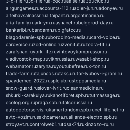
3-d-file.ru
3d-file.ru
a-cdc.ru
aalse.ru
a380club.ru
airgungames.ru
accounts-112.ru
adler-jun.ru
adonyev.ru
alfeihavsalnassr.ru
altaipant.ru
argentinamia.ru
aria-family.ru
arkrym.ru
ashanet.ru
belgorod-day.ru
bankaribi.ru
bandamn.ru
bigfatcc.ru
blagodarenie-spb.ru
borodino-media.ru
card-voice.ru
cardvoice.ru
zed-online.ru
zvonitut.ru
zebra-tlt.ru
zarafshan.ru
york-life.ru
vintovoykompressor.ru
vladivostok-map.ru
vlknrussia.ru
wasabi-shop.ru
webamator.ru
zaryna.ru
youtubefree.ru
x-ton.ru
trade-farm.ru
tajuncos.ru
taksu.ru
tor-lyubov-i-grom.ru
spayderhed-2022.ru
splclub.ru
stoppamedia.ru
snow-guard.ru
slovar-ivrit.ru
cleanmedicine.ru
shkurki-karakulya.ru
kanotiforet.spb.ru
tutmassage.ru
ecolog.org.ru
praga.spb.ru
falcorussia.ru
autodoctorservis.ru
kamertondom.spb.ru
net-life.net.ru
avto-vozim.ru
sakhcamera.ru
alliance-electro.spb.ru
stroyavt.ru
controlweb1.ru
tdsak74.ru
kinzozo-ru.ru