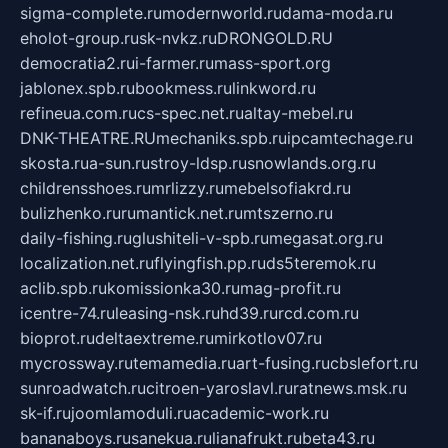
sigma-complete.ru
modernworld.ru
dama-moda.ru
eholot-group.ru
sk-nvkz.ru
DRONGOLD.RU
democratia2.ru
i-farmer.ru
mass-sport.org
jablonex.spb.ru
bookmess.ru
linkword.ru
refineua.com.ru
cs-spec.net.ru
altay-mebel.ru
DNK-THEATRE.RU
mechaniks.spb.ru
ipcamtechage.ru
skosta.ru
a-sun.ru
stroy-ldsp.ru
snowlands.org.ru
childrensshoes.ru
mrlizzy.ru
mebelsofiakrd.ru
bulizhenko.ru
rumantick.net.ru
mtszerno.ru
daily-fishing.ru
glushiteli-v-spb.ru
megasat.org.ru
localization.net.ru
flyingfish.pp.ru
ds5teremok.ru
aclib.spb.ru
komissionka30.ru
mag-profit.ru
icentre-74.ru
leasing-nsk.ru
hd39.ru
rcd.com.ru
bioprot.ru
deltaextreme.ru
mirkotlov07.ru
mycrossway.ru
temamedia.ru
art-fusing.ru
cbslefort.ru
sunroadwatch.ru
citroen-yaroslavl.ru
ratnews.msk.ru
sk-if.ru
joomlamoduli.ru
academic-work.ru
bananaboys.ru
sanekua.ru
lianafrukt.ru
beta43.ru