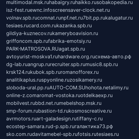
multimodal.msk.ru
habaigry.ru
haikko.ru
sobakopedia.ru
isz-fest.ru
ewnc.info
screensaver-clock.net.ru
volnav.spb.ru
comnat.ru
npf.net.ru
7bit.pp.ru
kalugatur.ru
tesiaes.ru
card.com.ru
kazanka.spb.ru
gildiya-kuznecov.ru
kameryboavision.ru
griffoncom.spb.ru
fabrika-emotsiy.ru
PARK-MATROSOVA.RU
agat.spb.ru
avtoyurist-moskva1.ru
hardware.org.ru
схема-авто.рф
dg-lab.ru
angrup.ru
recruiter.spb.ru
music8.spb.ru
krsk124.ru
kubok.spb.ru
romanofforex.ru
analitikaplus.ru
spyonline.ru
zosikamery.ru
sloboda-ural.pp.ru
AUTO-COM.SU
hohota.net
alimy.ru
online-z.com
aromat-vostoka.ru
otdelkaexp.ru
mobilvest.ru
bbd.net.ru
mebelshop.msk.ru
smp-forum.ru
bastion-td.ru
kosmoscreative.ru
avrmotors.ru
art-galadesign.ru
tiffany-c.ru
ecostep-samara.ru
d-p.spb.ru
галактика73.рф
sko.com.ru
davitamebel-spb.ru
fotsis.ru
tesiaes.ru