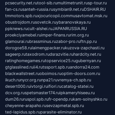
pcsecurity.net.ru
tool-sib.ru
multimetrunit.ru
sp-tour.ru
fan-cs.ru
santeh-russia.ru
symbian9.net.ru
DSHAIR.RU
tmmotors.spb.ru
xjocuricopii.com
musavtomat.msk.ru
obustrojdom.ru
sovetcik.ru
ybaranovskaya.ru
ppknews.ru
cult-alshei.ru
JAPANRUSSIA.RU
proekciyamebel.ru
imper-finans.ru
rim.org.ru
glamourai.ru
brassminus.ru
zabor-pro.ru
ftn.pp.ru
dorogoe58.ru
laimengpacker.ru
kuzova-zapchasti.ru
sageerp.ru
taxodrom.ru
dsrazvitie.ru
hardcity.net.ru
ratinghomegames.ru
topservice25.ru
gubernyan.ru
gtglasslined.ru
ii4.ru
tssport.spb.ru
andorra24.com
blackwallstreet.ru
oboimos.ru
optim-doors.com.ru
ikuch.ru
nycr.org.ru
npa21.ru
vremya-ch.spb.ru
desert000.ru
ivtorgi.ru
ifiori.ru
catalog-statei.ru
dcv.org.ru
spetsmaster174.ru
ipkameryhiseeu.ru
dum26.ru
ruspol.spb.ru
fr-opendp.ru
kam-solnyshko.ru
cheyenne-arapaho.ru
sevzapmetal.spb.ru
ted-lapidus.spb.ru
parasite-eliminator.ru