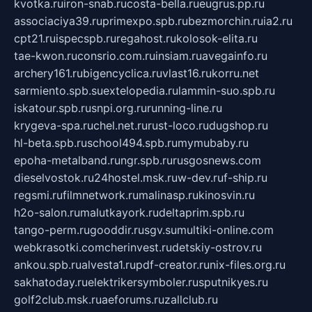
kvotka.ru
iron-snab.ru
costa-bella.ru
eugrus.pp.ru
associaciya39.ru
primexpo.spb.ru
bezmorchin.ru
ia2.ru
cpt21.ru
ispecspb.ru
regahost.ru
kolosok-elita.ru
tae-kwon.ru
consrio.com.ru
insiam.ru
avegainfo.ru
archery161.ru
bigencyclica.ru
vlast16.ru
korru.net
sarmiento.spb.su
extelopedia.ru
lammin-suo.spb.ru
iskatour.spb.ru
snpi.org.ru
running-line.ru
krygeva-spa.ru
chel.net.ru
rust-loco.ru
dugshop.ru
hl-beta.spb.ru
school494.spb.ru
mymubaby.ru
epoha-metalband.ru
ngr.spb.ru
rusgosnews.com
dieselvostok.ru
24hostel.msk.ru
w-dev.ru
f-ship.ru
regsmi.ru
filmnetwork.ru
malinasp.ru
kinosvin.ru
h2o-salon.ru
malutkayork.ru
deltaprim.spb.ru
tango-perm.ru
gooddir.ru
sgv.su
multiki-online.com
webkrasotki.com
cherinvest.ru
detskiy-ostrov.ru
ankou.spb.ru
alvesta1.ru
pdf-creator.ru
nix-files.org.ru
sakhatoday.ru
elektrikersymboler.ru
sputnikyes.ru
golf2club.msk.ru
aeforums.ru
zallclub.ru