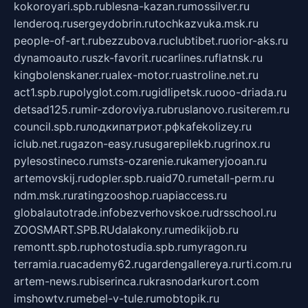
kokoroyari.spb.ru
blesna-kazan.ru
mossilver.ru
lenderoq.ru
sergeydobrin.ru
tochkazvuka.msk.ru
people-of-art.ru
bezzubova.ru
clubtibet.ru
orior-aks.ru
dynamoauto.ru
szk-favorit.ru
carlines.ru
flatnsk.ru
kingbolenskaner.ru
alex-motor.ru
astroline.net.ru
act1.spb.ru
polyglot.com.ru
gidlipetsk.ru
ooo-driada.ru
detsad125.ru
mir-zdoroviya.ru
bruslanovo.ru
siterem.ru
council.spb.ru
лодкипатриот.рф
kafekolizey.ru
iclub.net.ru
gazon-easy.ru
sugarepilekb.ru
grinox.ru
pylesostineco.ru
msts-ozarenie.ru
kameryjooan.ru
artemovskij.ru
dopler.spb.ru
aid70.ru
metall-perm.ru
ndm.msk.ru
ratingzooshop.ru
apiaccess.ru
globalautotrade.info
bezverhovskoe.ru
drsschool.ru
ZOOSMART.SPB.RU
dalakony.ru
medikijob.ru
remontt.spb.ru
photostudia.spb.ru
myragon.ru
terramia.ru
academy62.ru
gardengallereya.ru
rti.com.ru
artem-news.ru
biserinca.ru
krasnodarkurort.com
imshowtv.ru
mebel-v-tule.ru
mobtopik.ru