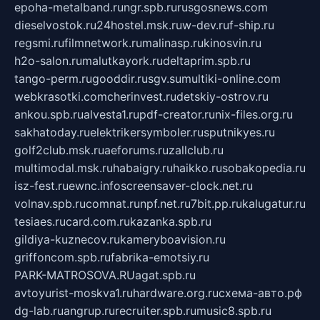
epoha-metalband.ru
ngr.spb.ru
rusgosnews.com
dieselvostok.ru
24hostel.msk.ru
w-dev.ru
f-ship.ru
regsmi.ru
filmnetwork.ru
malinasp.ru
kinosvin.ru
h2o-salon.ru
malutkayork.ru
deltaprim.spb.ru
tango-perm.ru
gooddir.ru
sgv.su
multiki-online.com
webkrasotki.com
cherinvest.ru
detskiy-ostrov.ru
ankou.spb.ru
alvesta1.ru
pdf-creator.ru
nix-files.org.ru
sakhatoday.ru
elektrikersymboler.ru
sputnikyes.ru
golf2club.msk.ru
aeforums.ru
zallclub.ru
multimodal.msk.ru
habaigry.ru
haikko.ru
sobakopedia.ru
isz-fest.ru
ewnc.info
screensaver-clock.net.ru
volnav.spb.ru
comnat.ru
npf.net.ru
7bit.pp.ru
kalugatur.ru
tesiaes.ru
card.com.ru
kazanka.spb.ru
gildiya-kuznecov.ru
kameryboavision.ru
griffoncom.spb.ru
fabrika-emotsiy.ru
PARK-MATROSOVA.RU
agat.spb.ru
avtoyurist-moskva1.ru
hardware.org.ru
схема-авто.рф
dg-lab.ru
angrup.ru
recruiter.spb.ru
music8.spb.ru