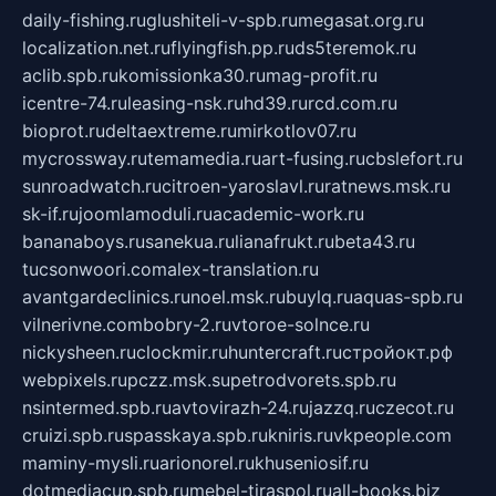
daily-fishing.ru
glushiteli-v-spb.ru
megasat.org.ru
localization.net.ru
flyingfish.pp.ru
ds5teremok.ru
aclib.spb.ru
komissionka30.ru
mag-profit.ru
icentre-74.ru
leasing-nsk.ru
hd39.ru
rcd.com.ru
bioprot.ru
deltaextreme.ru
mirkotlov07.ru
mycrossway.ru
temamedia.ru
art-fusing.ru
cbslefort.ru
sunroadwatch.ru
citroen-yaroslavl.ru
ratnews.msk.ru
sk-if.ru
joomlamoduli.ru
academic-work.ru
bananaboys.ru
sanekua.ru
lianafrukt.ru
beta43.ru
tucsonwoori.com
alex-translation.ru
avantgardeclinics.ru
noel.msk.ru
buylq.ru
aquas-spb.ru
vilnerivne.com
bobry-2.ru
vtoroe-solnce.ru
nickysheen.ru
clockmir.ru
huntercraft.ru
стройокт.рф
webpixels.ru
pczz.msk.su
petrodvorets.spb.ru
nsintermed.spb.ru
avtovirazh-24.ru
jazzq.ru
czecot.ru
cruizi.spb.ru
spasskaya.spb.ru
kniris.ru
vkpeople.com
maminy-mysli.ru
arionorel.ru
khuseniosif.ru
dotmediacup.spb.ru
mebel-tiraspol.ru
all-books.biz