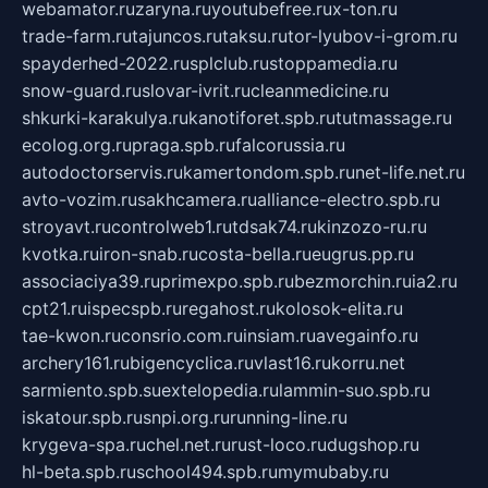
webamator.ru
zaryna.ru
youtubefree.ru
x-ton.ru
trade-farm.ru
tajuncos.ru
taksu.ru
tor-lyubov-i-grom.ru
spayderhed-2022.ru
splclub.ru
stoppamedia.ru
snow-guard.ru
slovar-ivrit.ru
cleanmedicine.ru
shkurki-karakulya.ru
kanotiforet.spb.ru
tutmassage.ru
ecolog.org.ru
praga.spb.ru
falcorussia.ru
autodoctorservis.ru
kamertondom.spb.ru
net-life.net.ru
avto-vozim.ru
sakhcamera.ru
alliance-electro.spb.ru
stroyavt.ru
controlweb1.ru
tdsak74.ru
kinzozo-ru.ru
kvotka.ru
iron-snab.ru
costa-bella.ru
eugrus.pp.ru
associaciya39.ru
primexpo.spb.ru
bezmorchin.ru
ia2.ru
cpt21.ru
ispecspb.ru
regahost.ru
kolosok-elita.ru
tae-kwon.ru
consrio.com.ru
insiam.ru
avegainfo.ru
archery161.ru
bigencyclica.ru
vlast16.ru
korru.net
sarmiento.spb.su
extelopedia.ru
lammin-suo.spb.ru
iskatour.spb.ru
snpi.org.ru
running-line.ru
krygeva-spa.ru
chel.net.ru
rust-loco.ru
dugshop.ru
hl-beta.spb.ru
school494.spb.ru
mymubaby.ru