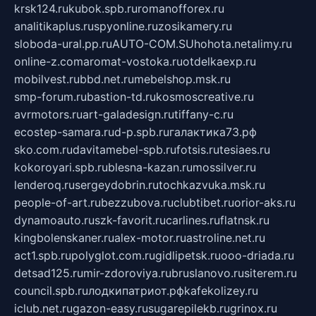
krsk124.ru
kubok.spb.ru
romanofforex.ru
analitikaplus.ru
spyonline.ru
zosikamery.ru
sloboda-ural.pp.ru
AUTO-COM.SU
hohota.net
alimy.ru
online-z.com
aromat-vostoka.ru
otdelkaexp.ru
mobilvest.ru
bbd.net.ru
mebelshop.msk.ru
smp-forum.ru
bastion-td.ru
kosmoscreative.ru
avrmotors.ru
art-galadesign.ru
tiffany-c.ru
ecostep-samara.ru
d-p.spb.ru
галактика73.рф
sko.com.ru
davitamebel-spb.ru
fotsis.ru
tesiaes.ru
kokoroyari.spb.ru
blesna-kazan.ru
mossilver.ru
lenderoq.ru
sergeydobrin.ru
tochkazvuka.msk.ru
people-of-art.ru
bezzubova.ru
clubtibet.ru
orior-aks.ru
dynamoauto.ru
szk-favorit.ru
carlines.ru
flatnsk.ru
kingbolenskaner.ru
alex-motor.ru
astroline.net.ru
act1.spb.ru
polyglot.com.ru
gidlipetsk.ru
ooo-driada.ru
detsad125.ru
mir-zdoroviya.ru
bruslanovo.ru
siterem.ru
council.spb.ru
лодкипатриот.рф
kafekolizey.ru
iclub.net.ru
gazon-easy.ru
sugarepilekb.ru
grinox.ru