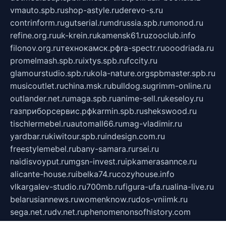
vmauto.spb.ru
shop-astyle.ru
derevo-s.ru
contrinform.ru
gutserial.ru
mdrussia.spb.ru
monod.ru
refine.org.ru
uk-krein.ru
kamensk61.ru
zooclub.info
filonov.org.ru
технокамск.рф
ra-spectr.ru
ooodriada.ru
promelmash.spb.ru
ixtys.spb.ru
fccity.ru
glamourstudio.spb.ru
kola-nature.org
spbmaster.spb.ru
musicoutlet.ru
china.msk.ru
bulldog.su
grimm-online.ru
outlander.net.ru
maga.spb.ru
anime-sell.ru
keseloy.ru
газприборсервис.рф
karmin.spb.ru
shekswood.ru
tischlermebel.ru
automall66.ru
mag-vladimir.ru
yardbar.ru
kiwitour.spb.ru
indesign.com.ru
freestylemebel.ru
bany-samara.ru
rsei.ru
naidisvoyput.ru
mgsn-invest.ru
ipkamerasannce.ru
alicante-house.ru
ibelka74.ru
cozyhouse.info
vlkargalev-studio.ru
700mb.ru
figura-ufa.ru
alina-live.ru
belarusiannews.ru
womenknow.ru
dos-vniimk.ru
sega.net.ru
dv.net.ru
phenomenonsofhistory.com
telesputnik.net.ru
wall.pp.ru
pylesosroidmi.ru