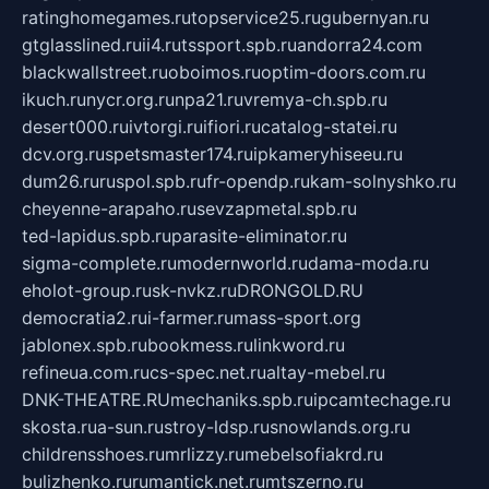
ratinghomegames.ru
topservice25.ru
gubernyan.ru
gtglasslined.ru
ii4.ru
tssport.spb.ru
andorra24.com
blackwallstreet.ru
oboimos.ru
optim-doors.com.ru
ikuch.ru
nycr.org.ru
npa21.ru
vremya-ch.spb.ru
desert000.ru
ivtorgi.ru
ifiori.ru
catalog-statei.ru
dcv.org.ru
spetsmaster174.ru
ipkameryhiseeu.ru
dum26.ru
ruspol.spb.ru
fr-opendp.ru
kam-solnyshko.ru
cheyenne-arapaho.ru
sevzapmetal.spb.ru
ted-lapidus.spb.ru
parasite-eliminator.ru
sigma-complete.ru
modernworld.ru
dama-moda.ru
eholot-group.ru
sk-nvkz.ru
DRONGOLD.RU
democratia2.ru
i-farmer.ru
mass-sport.org
jablonex.spb.ru
bookmess.ru
linkword.ru
refineua.com.ru
cs-spec.net.ru
altay-mebel.ru
DNK-THEATRE.RU
mechaniks.spb.ru
ipcamtechage.ru
skosta.ru
a-sun.ru
stroy-ldsp.ru
snowlands.org.ru
childrensshoes.ru
mrlizzy.ru
mebelsofiakrd.ru
bulizhenko.ru
rumantick.net.ru
mtszerno.ru