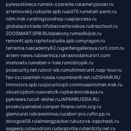
pylesostineco.ru
msts-ozarenie.ru
kameryjooan.ru
artemovskij.ru
dopler.spb.ru
aid70.ru
metall-perm.ru
ndm.msk.ru
ratingzooshop.ru
apiaccess.ru
globalautotrade.info
bezverhovskoe.ru
drsschool.ru
ZOOSMART.SPB.RU
dalakony.ru
medikijob.ru
remontt.spb.ru
photostudia.spb.ru
myragon.ru
terramia.ru
academy62.ru
gardengallereya.ru
rti.com.ru
artem-news.ru
biserinca.ru
krasnodarkurort.com
imshowtv.ru
mebel-v-tule.ru
mobtopik.ru
pcsecurity.net.ru
tool-sib.ru
multimetrunit.ru
sp-tour.ru
fan-cs.ru
santeh-russia.ru
symbian9.net.ru
DSHAIR.RU
tmmotors.spb.ru
xjocuricopii.com
musavtomat.msk.ru
obustrojdom.ru
sovetcik.ru
ybaranovskaya.ru
ppknews.ru
cult-alshei.ru
JAPANRUSSIA.RU
proekciyamebel.ru
imper-finans.ru
rim.org.ru
glamourai.ru
brassminus.ru
zabor-pro.ru
ftn.pp.ru
dorogoe58.ru
laimengpacker.ru
kuzova-zapchasti.ru
sageerp.ru
taxodrom.ru
dsrazvitie.ru
hardcity.net.ru