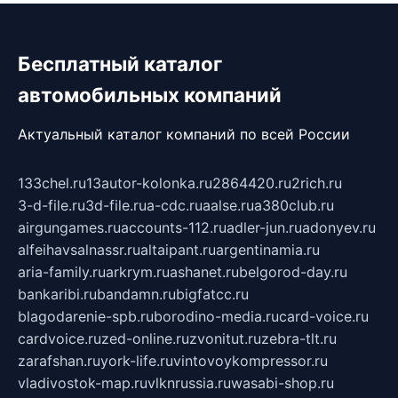
Бесплатный каталог
автомобильных компаний
Актуальный каталог компаний по всей России
133chel.ru
13autor-kolonka.ru
2864420.ru
2rich.ru
3-d-file.ru
3d-file.ru
a-cdc.ru
aalse.ru
a380club.ru
airgungames.ru
accounts-112.ru
adler-jun.ru
adonyev.ru
alfeihavsalnassr.ru
altaipant.ru
argentinamia.ru
aria-family.ru
arkrym.ru
ashanet.ru
belgorod-day.ru
bankaribi.ru
bandamn.ru
bigfatcc.ru
blagodarenie-spb.ru
borodino-media.ru
card-voice.ru
cardvoice.ru
zed-online.ru
zvonitut.ru
zebra-tlt.ru
zarafshan.ru
york-life.ru
vintovoykompressor.ru
vladivostok-map.ru
vlknrussia.ru
wasabi-shop.ru