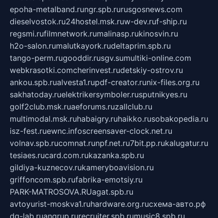
epoha-metalband.ru
ngr.spb.ru
rusgosnews.com
dieselvostok.ru
24hostel.msk.ru
w-dev.ru
f-ship.ru
regsmi.ru
filmnetwork.ru
malinasp.ru
kinosvin.ru
h2o-salon.ru
malutkayork.ru
deltaprim.spb.ru
tango-perm.ru
gooddir.ru
sgv.su
multiki-online.com
webkrasotki.com
cherinvest.ru
detskiy-ostrov.ru
ankou.spb.ru
alvesta1.ru
pdf-creator.ru
nix-files.org.ru
sakhatoday.ru
elektrikersymboler.ru
sputnikyes.ru
golf2club.msk.ru
aeforums.ru
zallclub.ru
multimodal.msk.ru
habaigry.ru
haikko.ru
sobakopedia.ru
isz-fest.ru
ewnc.info
screensaver-clock.net.ru
volnav.spb.ru
comnat.ru
npf.net.ru
7bit.pp.ru
kalugatur.ru
tesiaes.ru
card.com.ru
kazanka.spb.ru
gildiya-kuznecov.ru
kameryboavision.ru
griffoncom.spb.ru
fabrika-emotsiy.ru
PARK-MATROSOVA.RU
agat.spb.ru
avtoyurist-moskva1.ru
hardware.org.ru
схема-авто.рф
dg-lab.ru
angrup.ru
recruiter.spb.ru
music8.spb.ru