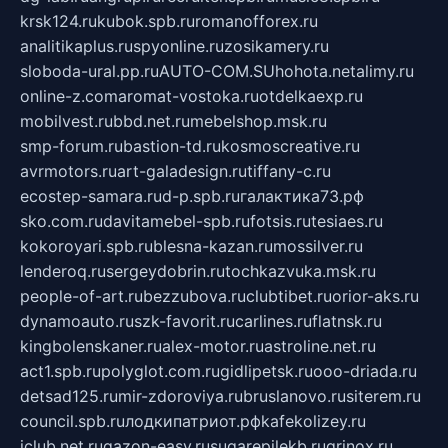
krsk124.ru
kubok.spb.ru
romanofforex.ru
analitikaplus.ru
spyonline.ru
zosikamery.ru
sloboda-ural.pp.ru
AUTO-COM.SU
hohota.net
alimy.ru
online-z.com
aromat-vostoka.ru
otdelkaexp.ru
mobilvest.ru
bbd.net.ru
mebelshop.msk.ru
smp-forum.ru
bastion-td.ru
kosmoscreative.ru
avrmotors.ru
art-galadesign.ru
tiffany-c.ru
ecostep-samara.ru
d-p.spb.ru
галактика73.рф
sko.com.ru
davitamebel-spb.ru
fotsis.ru
tesiaes.ru
kokoroyari.spb.ru
blesna-kazan.ru
mossilver.ru
lenderoq.ru
sergeydobrin.ru
tochkazvuka.msk.ru
people-of-art.ru
bezzubova.ru
clubtibet.ru
orior-aks.ru
dynamoauto.ru
szk-favorit.ru
carlines.ru
flatnsk.ru
kingbolenskaner.ru
alex-motor.ru
astroline.net.ru
act1.spb.ru
polyglot.com.ru
gidlipetsk.ru
ooo-driada.ru
detsad125.ru
mir-zdoroviya.ru
bruslanovo.ru
siterem.ru
council.spb.ru
лодкипатриот.рф
kafekolizey.ru
iclub.net.ru
gazon-easy.ru
sugarepilekb.ru
grinox.ru