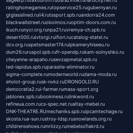
ratinghomegames.ru
topservice25.ru
gubernyan.ru
gtglasslined.ru
ii4.ru
tssport.spb.ru
andorra24.com
blackwallstreet.ru
oboimos.ru
optim-doors.com.ru
ikuch.ru
nycr.org.ru
npa21.ru
vremya-ch.spb.ru
desert000.ru
ivtorgi.ru
ifiori.ru
catalog-statei.ru
dcv.org.ru
spetsmaster174.ru
ipkameryhiseeu.ru
dum26.ru
ruspol.spb.ru
fr-opendp.ru
kam-solnyshko.ru
cheyenne-arapaho.ru
sevzapmetal.spb.ru
ted-lapidus.spb.ru
parasite-eliminator.ru
sigma-complete.ru
modernworld.ru
dama-moda.ru
eholot-group.ru
sk-nvkz.ru
DRONGOLD.RU
democratia2.ru
i-farmer.ru
mass-sport.org
jablonex.spb.ru
bookmess.ru
linkword.ru
refineua.com.ru
cs-spec.net.ru
altay-mebel.ru
DNK-THEATRE.RU
mechaniks.spb.ru
ipcamtechage.ru
skosta.ru
a-sun.ru
stroy-ldsp.ru
snowlands.org.ru
childrensshoes.ru
mrlizzy.ru
mebelsofiakrd.ru