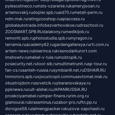
pylesostineco.ru
msts-ozarenie.ru
kameryjooan.ru
artemovskij.ru
dopler.spb.ru
aid70.ru
metall-perm.ru
ndm.msk.ru
ratingzooshop.ru
apiaccess.ru
globalautotrade.info
bezverhovskoe.ru
drsschool.ru
ZOOSMART.SPB.RU
dalakony.ru
medikijob.ru
remontt.spb.ru
photostudia.spb.ru
myragon.ru
terramia.ru
academy62.ru
gardengallereya.ru
rti.com.ru
artem-news.ru
biserinca.ru
krasnodarkurort.com
imshowtv.ru
mebel-v-tule.ru
mobtopik.ru
pcsecurity.net.ru
tool-sib.ru
multimetrunit.ru
sp-tour.ru
fan-cs.ru
santeh-russia.ru
symbian9.net.ru
DSHAIR.RU
tmmotors.spb.ru
xjocuricopii.com
musavtomat.msk.ru
obustrojdom.ru
sovetcik.ru
ybaranovskaya.ru
ppknews.ru
cult-alshei.ru
JAPANRUSSIA.RU
proekciyamebel.ru
imper-finans.ru
rim.org.ru
glamourai.ru
brassminus.ru
zabor-pro.ru
ftn.pp.ru
dorogoe58.ru
laimengpacker.ru
kuzova-zapchasti.ru
sageerp.ru
taxodrom.ru
dsrazvitie.ru
hardcity.net.ru