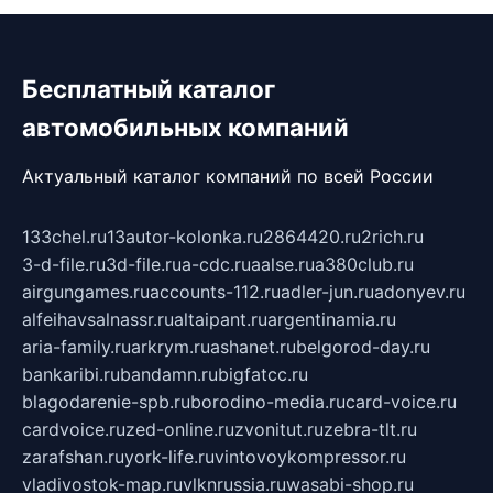
Бесплатный каталог
автомобильных компаний
Актуальный каталог компаний по всей России
133chel.ru
13autor-kolonka.ru
2864420.ru
2rich.ru
3-d-file.ru
3d-file.ru
a-cdc.ru
aalse.ru
a380club.ru
airgungames.ru
accounts-112.ru
adler-jun.ru
adonyev.ru
alfeihavsalnassr.ru
altaipant.ru
argentinamia.ru
aria-family.ru
arkrym.ru
ashanet.ru
belgorod-day.ru
bankaribi.ru
bandamn.ru
bigfatcc.ru
blagodarenie-spb.ru
borodino-media.ru
card-voice.ru
cardvoice.ru
zed-online.ru
zvonitut.ru
zebra-tlt.ru
zarafshan.ru
york-life.ru
vintovoykompressor.ru
vladivostok-map.ru
vlknrussia.ru
wasabi-shop.ru