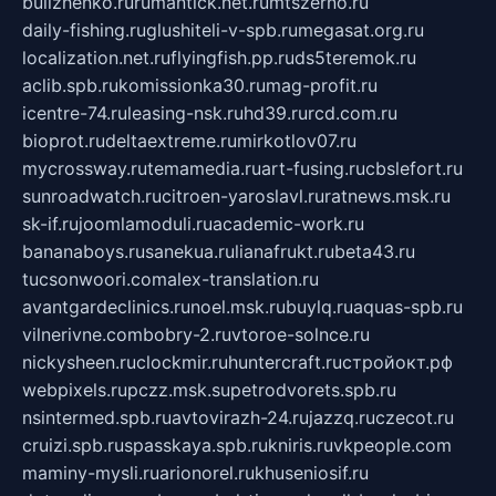
bulizhenko.ru
rumantick.net.ru
mtszerno.ru
daily-fishing.ru
glushiteli-v-spb.ru
megasat.org.ru
localization.net.ru
flyingfish.pp.ru
ds5teremok.ru
aclib.spb.ru
komissionka30.ru
mag-profit.ru
icentre-74.ru
leasing-nsk.ru
hd39.ru
rcd.com.ru
bioprot.ru
deltaextreme.ru
mirkotlov07.ru
mycrossway.ru
temamedia.ru
art-fusing.ru
cbslefort.ru
sunroadwatch.ru
citroen-yaroslavl.ru
ratnews.msk.ru
sk-if.ru
joomlamoduli.ru
academic-work.ru
bananaboys.ru
sanekua.ru
lianafrukt.ru
beta43.ru
tucsonwoori.com
alex-translation.ru
avantgardeclinics.ru
noel.msk.ru
buylq.ru
aquas-spb.ru
vilnerivne.com
bobry-2.ru
vtoroe-solnce.ru
nickysheen.ru
clockmir.ru
huntercraft.ru
стройокт.рф
webpixels.ru
pczz.msk.su
petrodvorets.spb.ru
nsintermed.spb.ru
avtovirazh-24.ru
jazzq.ru
czecot.ru
cruizi.spb.ru
spasskaya.spb.ru
kniris.ru
vkpeople.com
maminy-mysli.ru
arionorel.ru
khuseniosif.ru