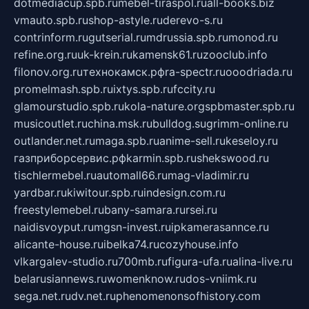
dotmediacup.spb.ru
mebel-tiraspol.ru
all-books.biz
vmauto.spb.ru
shop-astyle.ru
derevo-s.ru
contrinform.ru
gutserial.ru
mdrussia.spb.ru
monod.ru
refine.org.ru
uk-krein.ru
kamensk61.ru
zooclub.info
filonov.org.ru
технокамск.рф
ra-spectr.ru
ooodriada.ru
promelmash.spb.ru
ixtys.spb.ru
fccity.ru
glamourstudio.spb.ru
kola-nature.org
spbmaster.spb.ru
musicoutlet.ru
china.msk.ru
bulldog.su
grimm-online.ru
outlander.net.ru
maga.spb.ru
anime-sell.ru
keseloy.ru
газприборсервис.рф
karmin.spb.ru
shekswood.ru
tischlermebel.ru
automall66.ru
mag-vladimir.ru
yardbar.ru
kiwitour.spb.ru
indesign.com.ru
freestylemebel.ru
bany-samara.ru
rsei.ru
naidisvoyput.ru
mgsn-invest.ru
ipkamerasannce.ru
alicante-house.ru
ibelka74.ru
cozyhouse.info
vlkargalev-studio.ru
700mb.ru
figura-ufa.ru
alina-live.ru
belarusiannews.ru
womenknow.ru
dos-vniimk.ru
sega.net.ru
dv.net.ru
phenomenonsofhistory.com