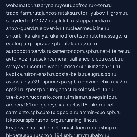
webamator.ru
zaryna.ru
youtubefree.ru
x-ton.ru
trade-farm.ru
tajuncos.ru
taksu.ru
tor-lyubov-i-grom.ru
spayderhed-2022.ru
splclub.ru
stoppamedia.ru
snow-guard.ru
slovar-ivrit.ru
cleanmedicine.ru
shkurki-karakulya.ru
kanotiforet.spb.ru
tutmassage.ru
ecolog.org.ru
praga.spb.ru
falcorussia.ru
autodoctorservis.ru
kamertondom.spb.ru
net-life.net.ru
avto-vozim.ru
sakhcamera.ru
alliance-electro.spb.ru
stroyavt.ru
controlweb1.ru
tdsak74.ru
kinzozo-ru.ru
kvotka.ru
iron-snab.ru
costa-bella.ru
eugrus.pp.ru
associaciya39.ru
primexpo.spb.ru
bezmorchin.ru
ia2.ru
cpt21.ru
ispecspb.ru
regahost.ru
kolosok-elita.ru
tae-kwon.ru
consrio.com.ru
insiam.ru
avegainfo.ru
archery161.ru
bigencyclica.ru
vlast16.ru
korru.net
sarmiento.spb.su
extelopedia.ru
lammin-suo.spb.ru
iskatour.spb.ru
snpi.org.ru
running-line.ru
krygeva-spa.ru
chel.net.ru
rust-loco.ru
dugshop.ru
hl-beta.spb.ru
school494.spb.ru
mymubaby.ru