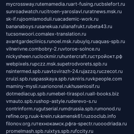
mycrossway.ru
temamedia.ru
art-fusing.ru
cbslefort.ru
sunroadwatch.ru
citroen-yaroslavl.ru
ratnews.msk.ru
sk-if.ru
joomlamoduli.ru
academic-work.ru
bananaboys.ru
sanekua.ru
lianafrukt.ru
beta43.ru
tucsonwoori.com
alex-translation.ru
avantgardeclinics.ru
noel.msk.ru
buylq.ru
aquas-spb.ru
vilnerivne.com
bobry-2.ru
vtoroe-solnce.ru
nickysheen.ru
clockmir.ru
huntercraft.ru
стройокт.рф
webpixels.ru
pczz.msk.su
petrodvorets.spb.ru
nsintermed.spb.ru
avtovirazh-24.ru
jazzq.ru
czecot.ru
cruizi.spb.ru
spasskaya.spb.ru
kniris.ru
vkpeople.com
maminy-mysli.ru
arionorel.ru
khuseniosif.ru
dotmediacup.spb.ru
mebel-tiraspol.ru
all-books.biz
vmauto.spb.ru
shop-astyle.ru
derevo-s.ru
contrinform.ru
gutserial.ru
mdrussia.spb.ru
monod.ru
refine.org.ru
uk-krein.ru
kamensk61.ru
zooclub.info
filonov.org.ru
технокамск.рф
ra-spectr.ru
ooodriada.ru
promelmash.spb.ru
ixtys.spb.ru
fccity.ru