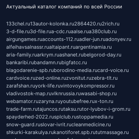
Актуальный каталог компаний по всей России
133chel.ru
13autor-kolonka.ru
2864420.ru
2rich.ru
3-d-file.ru
3d-file.ru
a-cdc.ru
aalse.ru
a380club.ru
airgungames.ru
accounts-112.ru
adler-jun.ru
adonyev.ru
alfeihavsalnassr.ru
altaipant.ru
argentinamia.ru
aria-family.ru
arkrym.ru
ashanet.ru
belgorod-day.ru
bankaribi.ru
bandamn.ru
bigfatcc.ru
blagodarenie-spb.ru
borodino-media.ru
card-voice.ru
cardvoice.ru
zed-online.ru
zvonitut.ru
zebra-tlt.ru
zarafshan.ru
york-life.ru
vintovoykompressor.ru
vladivostok-map.ru
vlknrussia.ru
wasabi-shop.ru
webamator.ru
zaryna.ru
youtubefree.ru
x-ton.ru
trade-farm.ru
tajuncos.ru
taksu.ru
tor-lyubov-i-grom.ru
spayderhed-2022.ru
splclub.ru
stoppamedia.ru
snow-guard.ru
slovar-ivrit.ru
cleanmedicine.ru
shkurki-karakulya.ru
kanotiforet.spb.ru
tutmassage.ru