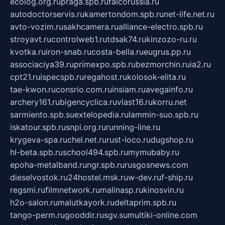
ecolog.org.ru
praga.spb.ru
falcorussia.ru
autodoctorservis.ru
kamertondom.spb.ru
net-life.net.ru
avto-vozim.ru
sakhcamera.ru
alliance-electro.spb.ru
stroyavt.ru
controlweb1.ru
tdsak74.ru
kinzozo-ru.ru
kvotka.ru
iron-snab.ru
costa-bella.ru
eugrus.pp.ru
associaciya39.ru
primexpo.spb.ru
bezmorchin.ru
ia2.ru
cpt21.ru
ispecspb.ru
regahost.ru
kolosok-elita.ru
tae-kwon.ru
consrio.com.ru
insiam.ru
avegainfo.ru
archery161.ru
bigencyclica.ru
vlast16.ru
korru.net
sarmiento.spb.su
extelopedia.ru
lammin-suo.spb.ru
iskatour.spb.ru
snpi.org.ru
running-line.ru
krygeva-spa.ru
chel.net.ru
rust-loco.ru
dugshop.ru
hl-beta.spb.ru
school494.spb.ru
mymubaby.ru
epoha-metalband.ru
ngr.spb.ru
rusgosnews.com
dieselvostok.ru
24hostel.msk.ru
w-dev.ru
f-ship.ru
regsmi.ru
filmnetwork.ru
malinasp.ru
kinosvin.ru
h2o-salon.ru
malutkayork.ru
deltaprim.spb.ru
tango-perm.ru
gooddir.ru
sgv.su
multiki-online.com