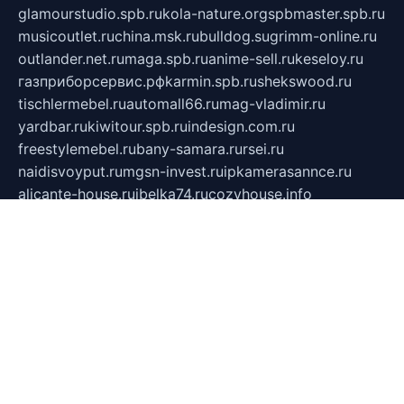
glamourstudio.spb.ru
kola-nature.org
spbmaster.spb.ru
musicoutlet.ru
china.msk.ru
bulldog.su
grimm-online.ru
outlander.net.ru
maga.spb.ru
anime-sell.ru
keseloy.ru
газприборсервис.рф
karmin.spb.ru
shekswood.ru
tischlermebel.ru
automall66.ru
mag-vladimir.ru
yardbar.ru
kiwitour.spb.ru
indesign.com.ru
freestylemebel.ru
bany-samara.ru
rsei.ru
naidisvoyput.ru
mgsn-invest.ru
ipkamerasannce.ru
alicante-house.ru
ibelka74.ru
cozyhouse.info
vlkargalev-studio.ru
700mb.ru
figura-ufa.ru
alina-live.ru
belarusiannews.ru
womenknow.ru
dos-vniimk.ru
sega.net.ru
dv.net.ru
phenomenonsofhistory.com
telesputnik.net.ru
wall.pp.ru
pylesosroidmi.ru
gtc-clan.ru
cligs.ru
bibikazap.ru
popova.org.ru
netwhistler.spb.ru
bellvil.ru
bonzon.ru
iss-vladik.ru
defiparis.net.ru
las-gryzas.ru
amku.ru
electednews.spb.ru
feather.org.ru
spar72.ru
tankiigri.ru
dominus.com.ru
ibtree.ru
sanykool.pp.ru
unixlib.org.ru