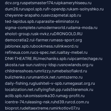
dcv.org.ru
spetsmaster174.ru
ipkameryhiseeu.ru
dum26.ru
ruspol.spb.ru
fr-opendp.ru
kam-solnyshko.ru
cheyenne-arapaho.ru
sevzapmetal.spb.ru
ted-lapidus.spb.ru
parasite-eliminator.ru
sigma-complete.ru
modernworld.ru
dama-moda.ru
eholot-group.ru
sk-nvkz.ru
DRONGOLD.RU
democratia2.ru
i-farmer.ru
mass-sport.org
jablonex.spb.ru
bookmess.ru
linkword.ru
refineua.com.ru
cs-spec.net.ru
altay-mebel.ru
DNK-THEATRE.RU
mechaniks.spb.ru
ipcamtechage.ru
skosta.ru
a-sun.ru
stroy-ldsp.ru
snowlands.org.ru
childrensshoes.ru
mrlizzy.ru
mebelsofiakrd.ru
bulizhenko.ru
rumantick.net.ru
mtszerno.ru
daily-fishing.ru
glushiteli-v-spb.ru
megasat.org.ru
localization.net.ru
flyingfish.pp.ru
ds5teremok.ru
aclib.spb.ru
komissionka30.ru
mag-profit.ru
icentre-74.ru
leasing-nsk.ru
hd39.ru
rcd.com.ru
bioprot.ru
deltaextreme.ru
mirkotlov07.ru