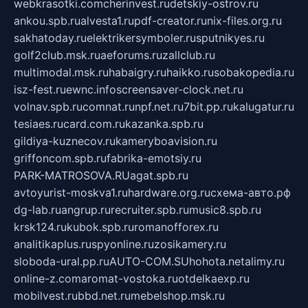
webkrasotki.com
cherinvest.ru
detskiy-ostrov.ru
ankou.spb.ru
alvesta1.ru
pdf-creator.ru
nix-files.org.ru
sakhatoday.ru
elektrikersymboler.ru
sputnikyes.ru
golf2club.msk.ru
aeforums.ru
zallclub.ru
multimodal.msk.ru
habaigry.ru
haikko.ru
sobakopedia.ru
isz-fest.ru
ewnc.info
screensaver-clock.net.ru
volnav.spb.ru
comnat.ru
npf.net.ru
7bit.pp.ru
kalugatur.ru
tesiaes.ru
card.com.ru
kazanka.spb.ru
gildiya-kuznecov.ru
kameryboavision.ru
griffoncom.spb.ru
fabrika-emotsiy.ru
PARK-MATROSOVA.RU
agat.spb.ru
avtoyurist-moskva1.ru
hardware.org.ru
схема-авто.рф
dg-lab.ru
angrup.ru
recruiter.spb.ru
music8.spb.ru
krsk124.ru
kubok.spb.ru
romanofforex.ru
analitikaplus.ru
spyonline.ru
zosikamery.ru
sloboda-ural.pp.ru
AUTO-COM.SU
hohota.net
alimy.ru
online-z.com
aromat-vostoka.ru
otdelkaexp.ru
mobilvest.ru
bbd.net.ru
mebelshop.msk.ru