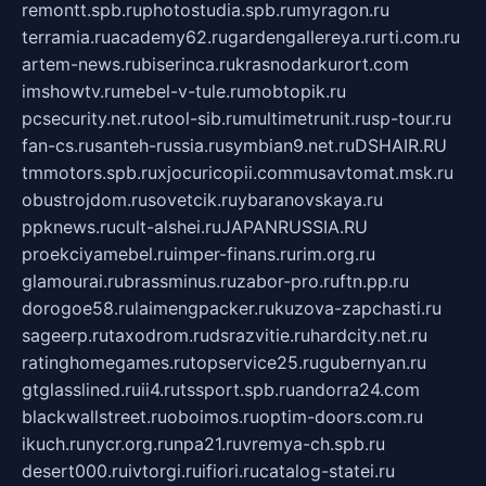
remontt.spb.ru
photostudia.spb.ru
myragon.ru
terramia.ru
academy62.ru
gardengallereya.ru
rti.com.ru
artem-news.ru
biserinca.ru
krasnodarkurort.com
imshowtv.ru
mebel-v-tule.ru
mobtopik.ru
pcsecurity.net.ru
tool-sib.ru
multimetrunit.ru
sp-tour.ru
fan-cs.ru
santeh-russia.ru
symbian9.net.ru
DSHAIR.RU
tmmotors.spb.ru
xjocuricopii.com
musavtomat.msk.ru
obustrojdom.ru
sovetcik.ru
ybaranovskaya.ru
ppknews.ru
cult-alshei.ru
JAPANRUSSIA.RU
proekciyamebel.ru
imper-finans.ru
rim.org.ru
glamourai.ru
brassminus.ru
zabor-pro.ru
ftn.pp.ru
dorogoe58.ru
laimengpacker.ru
kuzova-zapchasti.ru
sageerp.ru
taxodrom.ru
dsrazvitie.ru
hardcity.net.ru
ratinghomegames.ru
topservice25.ru
gubernyan.ru
gtglasslined.ru
ii4.ru
tssport.spb.ru
andorra24.com
blackwallstreet.ru
oboimos.ru
optim-doors.com.ru
ikuch.ru
nycr.org.ru
npa21.ru
vremya-ch.spb.ru
desert000.ru
ivtorgi.ru
ifiori.ru
catalog-statei.ru