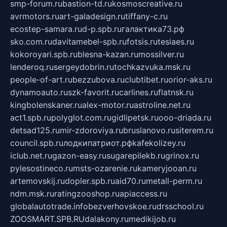
smp-forum.ru
bastion-td.ru
kosmoscreative.ru
avrmotors.ru
art-galadesign.ru
tiffany-c.ru
ecostep-samara.ru
d-p.spb.ru
галактика73.рф
sko.com.ru
davitamebel-spb.ru
fotsis.ru
tesiaes.ru
kokoroyari.spb.ru
blesna-kazan.ru
mossilver.ru
lenderoq.ru
sergeydobrin.ru
tochkazvuka.msk.ru
people-of-art.ru
bezzubova.ru
clubtibet.ru
orior-aks.ru
dynamoauto.ru
szk-favorit.ru
carlines.ru
flatnsk.ru
kingbolenskaner.ru
alex-motor.ru
astroline.net.ru
act1.spb.ru
polyglot.com.ru
gidlipetsk.ru
ooo-driada.ru
detsad125.ru
mir-zdoroviya.ru
bruslanovo.ru
siterem.ru
council.spb.ru
лодкипатриот.рф
kafekolizey.ru
iclub.net.ru
gazon-easy.ru
sugarepilekb.ru
grinox.ru
pylesostineco.ru
msts-ozarenie.ru
kameryjooan.ru
artemovskij.ru
dopler.spb.ru
aid70.ru
metall-perm.ru
ndm.msk.ru
ratingzooshop.ru
apiaccess.ru
globalautotrade.info
bezverhovskoe.ru
drsschool.ru
ZOOSMART.SPB.RU
dalakony.ru
medikijob.ru