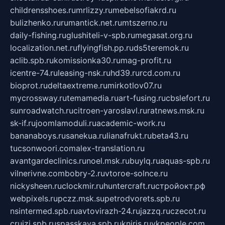
childrensshoes.ru
mrlizzy.ru
mebelsofiakrd.ru
bulizhenko.ru
rumantick.net.ru
mtszerno.ru
daily-fishing.ru
glushiteli-v-spb.ru
megasat.org.ru
localization.net.ru
flyingfish.pp.ru
ds5teremok.ru
aclib.spb.ru
komissionka30.ru
mag-profit.ru
icentre-74.ru
leasing-nsk.ru
hd39.ru
rcd.com.ru
bioprot.ru
deltaextreme.ru
mirkotlov07.ru
mycrossway.ru
temamedia.ru
art-fusing.ru
cbslefort.ru
sunroadwatch.ru
citroen-yaroslavl.ru
ratnews.msk.ru
sk-if.ru
joomlamoduli.ru
academic-work.ru
bananaboys.ru
sanekua.ru
lianafrukt.ru
beta43.ru
tucsonwoori.com
alex-translation.ru
avantgardeclinics.ru
noel.msk.ru
buylq.ru
aquas-spb.ru
vilnerivne.com
bobry-2.ru
vtoroe-solnce.ru
nickysheen.ru
clockmir.ru
huntercraft.ru
стройокт.рф
webpixels.ru
pczz.msk.su
petrodvorets.spb.ru
nsintermed.spb.ru
avtovirazh-24.ru
jazzq.ru
czecot.ru
cruizi.spb.ru
spasskaya.spb.ru
kniris.ru
vkpeople.com