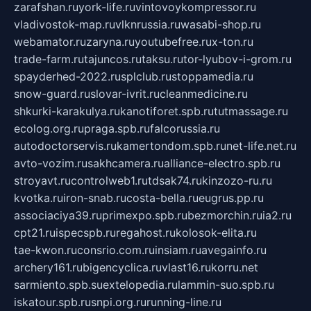
zarafshan.ru
york-life.ru
vintovoykompressor.ru
vladivostok-map.ru
vlknrussia.ru
wasabi-shop.ru
webamator.ru
zaryna.ru
youtubefree.ru
x-ton.ru
trade-farm.ru
tajuncos.ru
taksu.ru
tor-lyubov-i-grom.ru
spayderhed-2022.ru
splclub.ru
stoppamedia.ru
snow-guard.ru
slovar-ivrit.ru
cleanmedicine.ru
shkurki-karakulya.ru
kanotiforet.spb.ru
tutmassage.ru
ecolog.org.ru
praga.spb.ru
falcorussia.ru
autodoctorservis.ru
kamertondom.spb.ru
net-life.net.ru
avto-vozim.ru
sakhcamera.ru
alliance-electro.spb.ru
stroyavt.ru
controlweb1.ru
tdsak74.ru
kinzozo-ru.ru
kvotka.ru
iron-snab.ru
costa-bella.ru
eugrus.pp.ru
associaciya39.ru
primexpo.spb.ru
bezmorchin.ru
ia2.ru
cpt21.ru
ispecspb.ru
regahost.ru
kolosok-elita.ru
tae-kwon.ru
consrio.com.ru
insiam.ru
avegainfo.ru
archery161.ru
bigencyclica.ru
vlast16.ru
korru.net
sarmiento.spb.su
extelopedia.ru
lammin-suo.spb.ru
iskatour.spb.ru
snpi.org.ru
running-line.ru