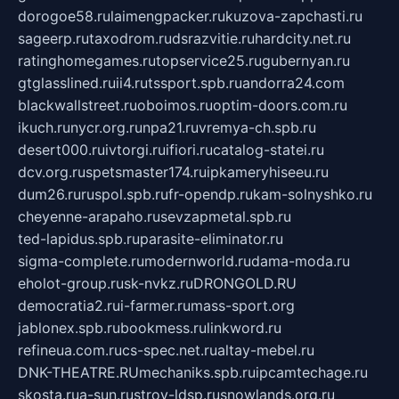
dorogoe58.ru
laimengpacker.ru
kuzova-zapchasti.ru
sageerp.ru
taxodrom.ru
dsrazvitie.ru
hardcity.net.ru
ratinghomegames.ru
topservice25.ru
gubernyan.ru
gtglasslined.ru
ii4.ru
tssport.spb.ru
andorra24.com
blackwallstreet.ru
oboimos.ru
optim-doors.com.ru
ikuch.ru
nycr.org.ru
npa21.ru
vremya-ch.spb.ru
desert000.ru
ivtorgi.ru
ifiori.ru
catalog-statei.ru
dcv.org.ru
spetsmaster174.ru
ipkameryhiseeu.ru
dum26.ru
ruspol.spb.ru
fr-opendp.ru
kam-solnyshko.ru
cheyenne-arapaho.ru
sevzapmetal.spb.ru
ted-lapidus.spb.ru
parasite-eliminator.ru
sigma-complete.ru
modernworld.ru
dama-moda.ru
eholot-group.ru
sk-nvkz.ru
DRONGOLD.RU
democratia2.ru
i-farmer.ru
mass-sport.org
jablonex.spb.ru
bookmess.ru
linkword.ru
refineua.com.ru
cs-spec.net.ru
altay-mebel.ru
DNK-THEATRE.RU
mechaniks.spb.ru
ipcamtechage.ru
skosta.ru
a-sun.ru
stroy-ldsp.ru
snowlands.org.ru