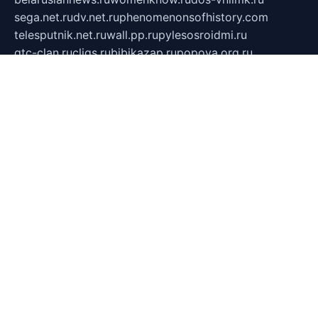
sega.net.ru
dv.net.ru
phenomenonsofhistory.com
telesputnik.net.ru
wall.pp.ru
pylesosroidmi.ru
gtc-clan.ru
cligs.ru
bibikazap.ru
popova.org.ru
netwhistler.spb.ru
bellvil.ru
bonzon.ru
iss-vladik.ru
defiparis.net.ru
las-gryzas.ru
amku.ru
electednews.spb.ru
feather.org.ru
spar72.ru
tankiigri.ru
dominus.com.ru
ibtree.ru
sanykool.pp.ru
unixlib.org.ru
menatep.spb.ru
gartenterrassen.ru
printeka.ru
skvozilka.com.ru
parkovka-pub.ru
lovemobi.ru
art-ru.ru
emulatorz.com.ru
alucomp.com.ru
tatforum.com.ru
alternativa-profi.ru
dermakler.ru
artsurvey.ru
aredir.ru
khimspas.ru
centr-maxi.ru
2018r.ru
bort-stomer-defort.ru
professional2.ru
gibsons.ru
artselena.ru
art-pilot.ru
ingredient.spb.ru
npfpolimer.spb.ru
argentum.spb.ru
hom-edu.ru
af-num.ru
cashadvanceamericasev.org
trexp.spb.ru
apteka-gerzena.ru
vasilyevka.msk.ru