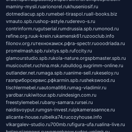
maminy-mysli.ru
arionorel.ru
khuseniosif.ru
dotmediacup.spb.ru
mebel-tiraspol.ru
all-books.biz
vmauto.spb.ru
shop-astyle.ru
derevo-s.ru
contrinform.ru
gutserial.ru
mdrussia.spb.ru
monod.ru
refine.org.ru
uk-krein.ru
kamensk61.ru
zooclub.info
filonov.org.ru
технокамск.рф
ra-spectr.ru
ooodriada.ru
promelmash.spb.ru
ixtys.spb.ru
fccity.ru
glamourstudio.spb.ru
kola-nature.org
spbmaster.spb.ru
musicoutlet.ru
china.msk.ru
bulldog.su
grimm-online.ru
outlander.net.ru
maga.spb.ru
anime-sell.ru
keseloy.ru
газприборсервис.рф
karmin.spb.ru
shekswood.ru
tischlermebel.ru
automall66.ru
mag-vladimir.ru
yardbar.ru
kiwitour.spb.ru
indesign.com.ru
freestylemebel.ru
bany-samara.ru
rsei.ru
naidisvoyput.ru
mgsn-invest.ru
ipkamerasannce.ru
alicante-house.ru
ibelka74.ru
cozyhouse.info
vlkargalev-studio.ru
700mb.ru
figura-ufa.ru
alina-live.ru
belarusiannews.ru
womenknow.ru
dos-vniimk.ru