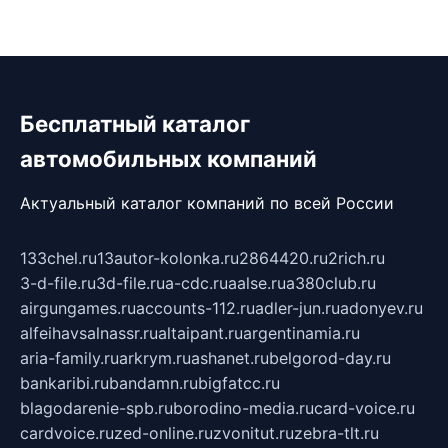
Бесплатный каталог
автомобильных компаний
Актуальный каталог компаний по всей России
133chel.ru
13autor-kolonka.ru
2864420.ru
2rich.ru
3-d-file.ru
3d-file.ru
a-cdc.ru
aalse.ru
a380club.ru
airgungames.ru
accounts-112.ru
adler-jun.ru
adonyev.ru
alfeihavsalnassr.ru
altaipant.ru
argentinamia.ru
aria-family.ru
arkrym.ru
ashanet.ru
belgorod-day.ru
bankaribi.ru
bandamn.ru
bigfatcc.ru
blagodarenie-spb.ru
borodino-media.ru
card-voice.ru
cardvoice.ru
zed-online.ru
zvonitut.ru
zebra-tlt.ru