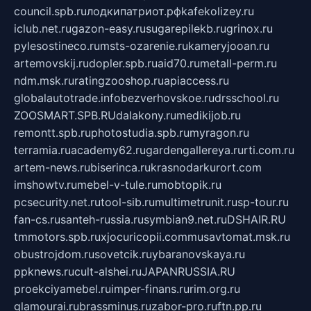
council.spb.ru
лодкипатриот.рф
kafekolizey.ru
iclub.net.ru
gazon-easy.ru
sugarepilekb.ru
grinox.ru
pylesostineco.ru
msts-ozarenie.ru
kameryjooan.ru
artemovskij.ru
dopler.spb.ru
aid70.ru
metall-perm.ru
ndm.msk.ru
ratingzooshop.ru
apiaccess.ru
globalautotrade.info
bezverhovskoe.ru
drsschool.ru
ZOOSMART.SPB.RU
dalakony.ru
medikijob.ru
remontt.spb.ru
photostudia.spb.ru
myragon.ru
terramia.ru
academy62.ru
gardengallereya.ru
rti.com.ru
artem-news.ru
biserinca.ru
krasnodarkurort.com
imshowtv.ru
mebel-v-tule.ru
mobtopik.ru
pcsecurity.net.ru
tool-sib.ru
multimetrunit.ru
sp-tour.ru
fan-cs.ru
santeh-russia.ru
symbian9.net.ru
DSHAIR.RU
tmmotors.spb.ru
xjocuricopii.com
musavtomat.msk.ru
obustrojdom.ru
sovetcik.ru
ybaranovskaya.ru
ppknews.ru
cult-alshei.ru
JAPANRUSSIA.RU
proekciyamebel.ru
imper-finans.ru
rim.org.ru
glamourai.ru
brassminus.ru
zabor-pro.ru
ftn.pp.ru