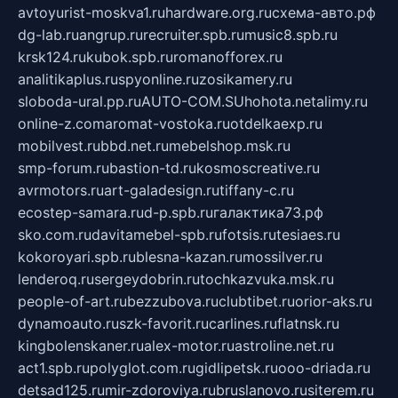
avtoyurist-moskva1.ru
hardware.org.ru
схема-авто.рф
dg-lab.ru
angrup.ru
recruiter.spb.ru
music8.spb.ru
krsk124.ru
kubok.spb.ru
romanofforex.ru
analitikaplus.ru
spyonline.ru
zosikamery.ru
sloboda-ural.pp.ru
AUTO-COM.SU
hohota.net
alimy.ru
online-z.com
aromat-vostoka.ru
otdelkaexp.ru
mobilvest.ru
bbd.net.ru
mebelshop.msk.ru
smp-forum.ru
bastion-td.ru
kosmoscreative.ru
avrmotors.ru
art-galadesign.ru
tiffany-c.ru
ecostep-samara.ru
d-p.spb.ru
галактика73.рф
sko.com.ru
davitamebel-spb.ru
fotsis.ru
tesiaes.ru
kokoroyari.spb.ru
blesna-kazan.ru
mossilver.ru
lenderoq.ru
sergeydobrin.ru
tochkazvuka.msk.ru
people-of-art.ru
bezzubova.ru
clubtibet.ru
orior-aks.ru
dynamoauto.ru
szk-favorit.ru
carlines.ru
flatnsk.ru
kingbolenskaner.ru
alex-motor.ru
astroline.net.ru
act1.spb.ru
polyglot.com.ru
gidlipetsk.ru
ooo-driada.ru
detsad125.ru
mir-zdoroviya.ru
bruslanovo.ru
siterem.ru