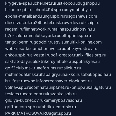
krygeva-spa.ru
chel.net.ru
rust-loco.ru
dugshop.ru
hl-beta.spb.ru
school494.spb.ru
mymubaby.ru
epoha-metalband.ru
ngr.spb.ru
rusgosnews.com
dieselvostok.ru
24hostel.msk.ru
w-dev.ru
f-ship.ru
regsmi.ru
filmnetwork.ru
malinasp.ru
kinosvin.ru
h2o-salon.ru
malutkayork.ru
deltaprim.spb.ru
tango-perm.ru
gooddir.ru
sgv.su
multiki-online.com
webkrasotki.com
cherinvest.ru
detskiy-ostrov.ru
ankou.spb.ru
alvesta1.ru
pdf-creator.ru
nix-files.org.ru
sakhatoday.ru
elektrikersymboler.ru
sputnikyes.ru
golf2club.msk.ru
aeforums.ru
zallclub.ru
multimodal.msk.ru
habaigry.ru
haikko.ru
sobakopedia.ru
isz-fest.ru
ewnc.info
screensaver-clock.net.ru
volnav.spb.ru
comnat.ru
npf.net.ru
7bit.pp.ru
kalugatur.ru
tesiaes.ru
card.com.ru
kazanka.spb.ru
gildiya-kuznecov.ru
kameryboavision.ru
griffoncom.spb.ru
fabrika-emotsiy.ru
PARK-MATROSOVA.RU
agat.spb.ru