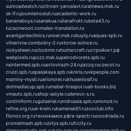
sunroadwatch.ru
citroen-yaroslavl.ru
ratnews.msk.ru
sk-if.ru
joomlamoduli.ru
academic-work.ru
bananaboys.ru
sanekua.ru
lianafrukt.ru
beta43.ru
tucsonwoori.com
alex-translation.ru
avantgardeclinics.ru
noel.msk.ru
buylq.ru
aquas-spb.ru
vilnerivne.com
bobry-2.ru
vtoroe-solnce.ru
nickysheen.ru
clockmir.ru
huntercraft.ru
стройокт.рф
webpixels.ru
pczz.msk.su
petrodvorets.spb.ru
nsintermed.spb.ru
avtovirazh-24.ru
jazzq.ru
czecot.ru
cruizi.spb.ru
spasskaya.spb.ru
kniris.ru
vkpeople.com
maminy-mysli.ru
arionorel.ru
khuseniosif.ru
dotmediacup.spb.ru
mebel-tiraspol.ru
all-books.biz
vmauto.spb.ru
shop-astyle.ru
derevo-s.ru
contrinform.ru
gutserial.ru
mdrussia.spb.ru
monod.ru
refine.org.ru
uk-krein.ru
kamensk61.ru
zooclub.info
filonov.org.ru
технокамск.рф
ra-spectr.ru
ooodriada.ru
promelmash.spb.ru
ixtys.spb.ru
fccity.ru
glamourstudio.spb.ru
kola-nature.org
spbmaster.spb.ru