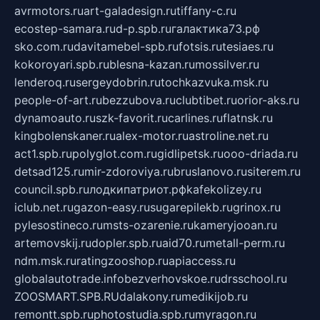
avrmotors.ru
art-galadesign.ru
tiffany-c.ru
ecostep-samara.ru
d-p.spb.ru
галактика73.рф
sko.com.ru
davitamebel-spb.ru
fotsis.ru
tesiaes.ru
kokoroyari.spb.ru
blesna-kazan.ru
mossilver.ru
lenderoq.ru
sergeydobrin.ru
tochkazvuka.msk.ru
people-of-art.ru
bezzubova.ru
clubtibet.ru
orior-aks.ru
dynamoauto.ru
szk-favorit.ru
carlines.ru
flatnsk.ru
kingbolenskaner.ru
alex-motor.ru
astroline.net.ru
act1.spb.ru
polyglot.com.ru
gidlipetsk.ru
ooo-driada.ru
detsad125.ru
mir-zdoroviya.ru
bruslanovo.ru
siterem.ru
council.spb.ru
лодкипатриот.рф
kafekolizey.ru
iclub.net.ru
gazon-easy.ru
sugarepilekb.ru
grinox.ru
pylesostineco.ru
msts-ozarenie.ru
kameryjooan.ru
artemovskij.ru
dopler.spb.ru
aid70.ru
metall-perm.ru
ndm.msk.ru
ratingzooshop.ru
apiaccess.ru
globalautotrade.info
bezverhovskoe.ru
drsschool.ru
ZOOSMART.SPB.RU
dalakony.ru
medikijob.ru
remontt.spb.ru
photostudia.spb.ru
myragon.ru