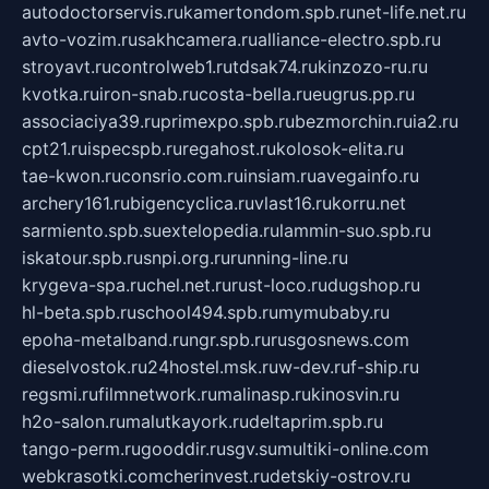
autodoctorservis.ru
kamertondom.spb.ru
net-life.net.ru
avto-vozim.ru
sakhcamera.ru
alliance-electro.spb.ru
stroyavt.ru
controlweb1.ru
tdsak74.ru
kinzozo-ru.ru
kvotka.ru
iron-snab.ru
costa-bella.ru
eugrus.pp.ru
associaciya39.ru
primexpo.spb.ru
bezmorchin.ru
ia2.ru
cpt21.ru
ispecspb.ru
regahost.ru
kolosok-elita.ru
tae-kwon.ru
consrio.com.ru
insiam.ru
avegainfo.ru
archery161.ru
bigencyclica.ru
vlast16.ru
korru.net
sarmiento.spb.su
extelopedia.ru
lammin-suo.spb.ru
iskatour.spb.ru
snpi.org.ru
running-line.ru
krygeva-spa.ru
chel.net.ru
rust-loco.ru
dugshop.ru
hl-beta.spb.ru
school494.spb.ru
mymubaby.ru
epoha-metalband.ru
ngr.spb.ru
rusgosnews.com
dieselvostok.ru
24hostel.msk.ru
w-dev.ru
f-ship.ru
regsmi.ru
filmnetwork.ru
malinasp.ru
kinosvin.ru
h2o-salon.ru
malutkayork.ru
deltaprim.spb.ru
tango-perm.ru
gooddir.ru
sgv.su
multiki-online.com
webkrasotki.com
cherinvest.ru
detskiy-ostrov.ru