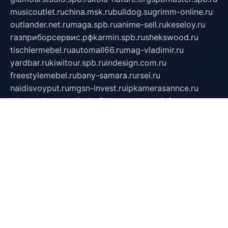
musicoutlet.ru
china.msk.ru
bulldog.su
grimm-online.ru
outlander.net.ru
maga.spb.ru
anime-sell.ru
keseloy.ru
газприборсервис.рф
karmin.spb.ru
shekswood.ru
tischlermebel.ru
automall66.ru
mag-vladimir.ru
yardbar.ru
kiwitour.spb.ru
indesign.com.ru
freestylemebel.ru
bany-samara.ru
rsei.ru
naidisvoyput.ru
mgsn-invest.ru
ipkamerasannce.ru
alicante-house.ru
ibelka74.ru
cozyhouse.info
vlkargalev-studio.ru
700mb.ru
figura-ufa.ru
alina-live.ru
belarusiannews.ru
womenknow.ru
dos-vniimk.ru
sega.net.ru
dv.net.ru
phenomenonsofhistory.com
telesputnik.net.ru
wall.pp.ru
pylesosroidmi.ru
gtc-clan.ru
cligs.ru
bibikazap.ru
popova.org.ru
netwhistler.spb.ru
bellvil.ru
bonzon.ru
iss-vladik.ru
defiparis.net.ru
las-gryzas.ru
amku.ru
electednews.spb.ru
feather.org.ru
spar72.ru
tankiigri.ru
dominus.com.ru
ibtree.ru
sanykool.pp.ru
unixlib.org.ru