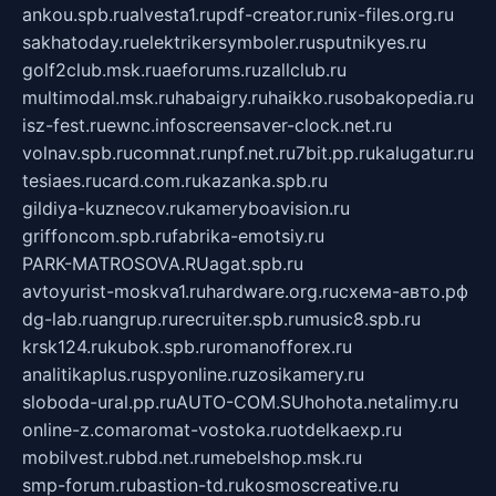
ankou.spb.ru
alvesta1.ru
pdf-creator.ru
nix-files.org.ru
sakhatoday.ru
elektrikersymboler.ru
sputnikyes.ru
golf2club.msk.ru
aeforums.ru
zallclub.ru
multimodal.msk.ru
habaigry.ru
haikko.ru
sobakopedia.ru
isz-fest.ru
ewnc.info
screensaver-clock.net.ru
volnav.spb.ru
comnat.ru
npf.net.ru
7bit.pp.ru
kalugatur.ru
tesiaes.ru
card.com.ru
kazanka.spb.ru
gildiya-kuznecov.ru
kameryboavision.ru
griffoncom.spb.ru
fabrika-emotsiy.ru
PARK-MATROSOVA.RU
agat.spb.ru
avtoyurist-moskva1.ru
hardware.org.ru
схема-авто.рф
dg-lab.ru
angrup.ru
recruiter.spb.ru
music8.spb.ru
krsk124.ru
kubok.spb.ru
romanofforex.ru
analitikaplus.ru
spyonline.ru
zosikamery.ru
sloboda-ural.pp.ru
AUTO-COM.SU
hohota.net
alimy.ru
online-z.com
aromat-vostoka.ru
otdelkaexp.ru
mobilvest.ru
bbd.net.ru
mebelshop.msk.ru
smp-forum.ru
bastion-td.ru
kosmoscreative.ru