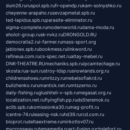
dum26.ru
ruspol.spb.ru
fr-opendp.ru
kam-solnyshko.ru
cheyenne-arapaho.ru
sevzapmetal.spb.ru
ted-lapidus.spb.ru
parasite-eliminator.ru
sigma-complete.ru
modernworld.ru
dama-moda.ru
eholot-group.ru
sk-nvkz.ru
DRONGOLD.RU
democratia2.ru
i-farmer.ru
mass-sport.org
jablonex.spb.ru
bookmess.ru
linkword.ru
refineua.com.ru
cs-spec.net.ru
altay-mebel.ru
DNK-THEATRE.RU
mechaniks.spb.ru
ipcamtechage.ru
skosta.ru
a-sun.ru
stroy-ldsp.ru
snowlands.org.ru
childrensshoes.ru
mrlizzy.ru
mebelsofiakrd.ru
bulizhenko.ru
rumantick.net.ru
mtszerno.ru
daily-fishing.ru
glushiteli-v-spb.ru
megasat.org.ru
localization.net.ru
flyingfish.pp.ru
ds5teremok.ru
aclib.spb.ru
komissionka30.ru
mag-profit.ru
icentre-74.ru
leasing-nsk.ru
hd39.ru
rcd.com.ru
bioprot.ru
deltaextreme.ru
mirkotlov07.ru
mycrossway.ru
temamedia.ru
art-fusing.ru
cbslefort.ru