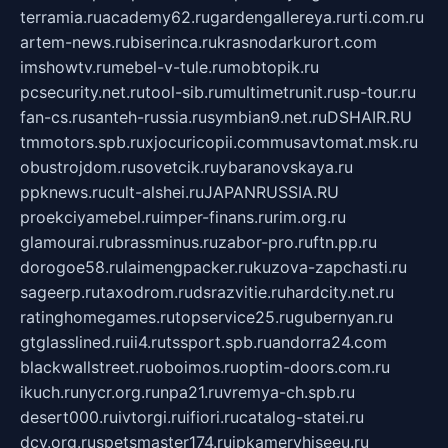
terramia.ru
academy62.ru
gardengallereya.ru
rti.com.ru
artem-news.ru
biserinca.ru
krasnodarkurort.com
imshowtv.ru
mebel-v-tule.ru
mobtopik.ru
pcsecurity.net.ru
tool-sib.ru
multimetrunit.ru
sp-tour.ru
fan-cs.ru
santeh-russia.ru
symbian9.net.ru
DSHAIR.RU
tmmotors.spb.ru
xjocuricopii.com
musavtomat.msk.ru
obustrojdom.ru
sovetcik.ru
ybaranovskaya.ru
ppknews.ru
cult-alshei.ru
JAPANRUSSIA.RU
proekciyamebel.ru
imper-finans.ru
rim.org.ru
glamourai.ru
brassminus.ru
zabor-pro.ru
ftn.pp.ru
dorogoe58.ru
laimengpacker.ru
kuzova-zapchasti.ru
sageerp.ru
taxodrom.ru
dsrazvitie.ru
hardcity.net.ru
ratinghomegames.ru
topservice25.ru
gubernyan.ru
gtglasslined.ru
ii4.ru
tssport.spb.ru
andorra24.com
blackwallstreet.ru
oboimos.ru
optim-doors.com.ru
ikuch.ru
nycr.org.ru
npa21.ru
vremya-ch.spb.ru
desert000.ru
ivtorgi.ru
ifiori.ru
catalog-statei.ru
dcv.org.ru
spetsmaster174.ru
ipkameryhiseeu.ru