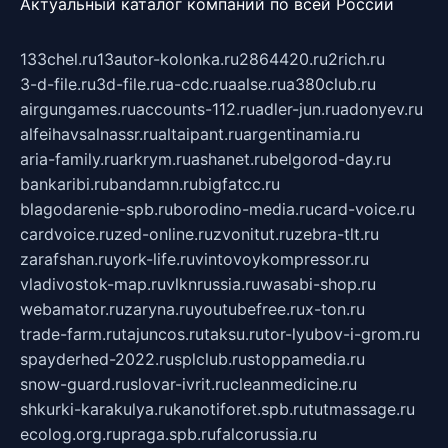
Актуальный каталог компаний по всей России
133chel.ru
13autor-kolonka.ru
2864420.ru
2rich.ru
3-d-file.ru
3d-file.ru
a-cdc.ru
aalse.ru
a380club.ru
airgungames.ru
accounts-112.ru
adler-jun.ru
adonyev.ru
alfeihavsalnassr.ru
altaipant.ru
argentinamia.ru
aria-family.ru
arkrym.ru
ashanet.ru
belgorod-day.ru
bankaribi.ru
bandamn.ru
bigfatcc.ru
blagodarenie-spb.ru
borodino-media.ru
card-voice.ru
cardvoice.ru
zed-online.ru
zvonitut.ru
zebra-tlt.ru
zarafshan.ru
york-life.ru
vintovoykompressor.ru
vladivostok-map.ru
vlknrussia.ru
wasabi-shop.ru
webamator.ru
zaryna.ru
youtubefree.ru
x-ton.ru
trade-farm.ru
tajuncos.ru
taksu.ru
tor-lyubov-i-grom.ru
spayderhed-2022.ru
splclub.ru
stoppamedia.ru
snow-guard.ru
slovar-ivrit.ru
cleanmedicine.ru
shkurki-karakulya.ru
kanotiforet.spb.ru
tutmassage.ru
ecolog.org.ru
praga.spb.ru
falcorussia.ru