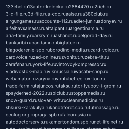
133chel.ru
13autor-kolonka.ru
2864420.ru
2rich.ru
3-d-file.ru
3d-file.ru
a-cdc.ru
aalse.ru
a380club.ru
airgungames.ru
accounts-112.ru
adler-jun.ru
adonyev.ru
alfeihavsalnassr.ru
altaipant.ru
argentinamia.ru
aria-family.ru
arkrym.ru
ashanet.ru
belgorod-day.ru
bankaribi.ru
bandamn.ru
bigfatcc.ru
blagodarenie-spb.ru
borodino-media.ru
card-voice.ru
cardvoice.ru
zed-online.ru
zvonitut.ru
zebra-tlt.ru
zarafshan.ru
york-life.ru
vintovoykompressor.ru
vladivostok-map.ru
vlknrussia.ru
wasabi-shop.ru
webamator.ru
zaryna.ru
youtubefree.ru
x-ton.ru
trade-farm.ru
tajuncos.ru
taksu.ru
tor-lyubov-i-grom.ru
spayderhed-2022.ru
splclub.ru
stoppamedia.ru
snow-guard.ru
slovar-ivrit.ru
cleanmedicine.ru
shkurki-karakulya.ru
kanotiforet.spb.ru
tutmassage.ru
ecolog.org.ru
praga.spb.ru
falcorussia.ru
autodoctorservis.ru
kamertondom.spb.ru
net-life.net.ru