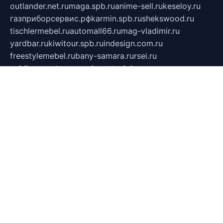
outlander.net.ru
maga.spb.ru
anime-sell.ru
keseloy.ru
газприборсервис.рф
karmin.spb.ru
shekswood.ru
tischlermebel.ru
automall66.ru
mag-vladimir.ru
yardbar.ru
kiwitour.spb.ru
indesign.com.ru
freestylemebel.ru
bany-samara.ru
rsei.ru
naidisvoyput.ru
mgsn-invest.ru
ipkamerasannce.ru
alicante-house.ru
ibelka74.ru
cozyhouse.info
vlkargalev-studio.ru
700mb.ru
figura-ufa.ru
alina-live.ru
belarusiannews.ru
womenknow.ru
dos-vniimk.ru
sega.net.ru
dv.net.ru
phenomenonsofhistory.com
telesputnik.net.ru
wall.pp.ru
pylesosroidmi.ru
gtc-clan.ru
cligs.ru
bibikazap.ru
popova.org.ru
netwhistler.spb.ru
bellvil.ru
bonzon.ru
iss-vladik.ru
defiparis.net.ru
las-gryzas.ru
amku.ru
electednews.spb.ru
feather.org.ru
spar72.ru
tankiigri.ru
dominus.com.ru
ibtree.ru
sanykool.pp.ru
unixlib.org.ru
menatep.spb.ru
gartenterrassen.ru
printeka.ru
skvozilka.com.ru
parkovka-pub.ru
lovemobi.ru
art-ru.ru