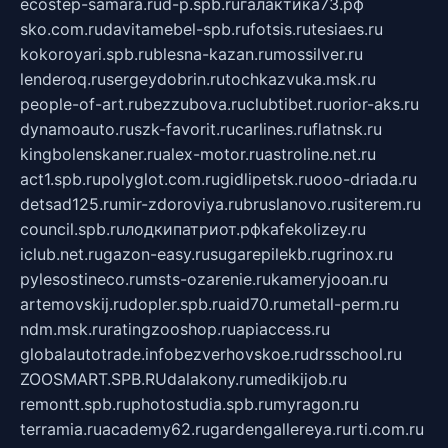
ecostep-samara.ru
d-p.spb.ru
галактика73.рф
sko.com.ru
davitamebel-spb.ru
fotsis.ru
tesiaes.ru
kokoroyari.spb.ru
blesna-kazan.ru
mossilver.ru
lenderoq.ru
sergeydobrin.ru
tochkazvuka.msk.ru
people-of-art.ru
bezzubova.ru
clubtibet.ru
orior-aks.ru
dynamoauto.ru
szk-favorit.ru
carlines.ru
flatnsk.ru
kingbolenskaner.ru
alex-motor.ru
astroline.net.ru
act1.spb.ru
polyglot.com.ru
gidlipetsk.ru
ooo-driada.ru
detsad125.ru
mir-zdoroviya.ru
bruslanovo.ru
siterem.ru
council.spb.ru
лодкипатриот.рф
kafekolizey.ru
iclub.net.ru
gazon-easy.ru
sugarepilekb.ru
grinox.ru
pylesostineco.ru
msts-ozarenie.ru
kameryjooan.ru
artemovskij.ru
dopler.spb.ru
aid70.ru
metall-perm.ru
ndm.msk.ru
ratingzooshop.ru
apiaccess.ru
globalautotrade.info
bezverhovskoe.ru
drsschool.ru
ZOOSMART.SPB.RU
dalakony.ru
medikijob.ru
remontt.spb.ru
photostudia.spb.ru
myragon.ru
terramia.ru
academy62.ru
gardengallereya.ru
rti.com.ru