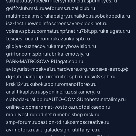
sakhatoday.ru
elektrikersymboler.ru
sputnikyes.ru
golf2club.msk.ru
aeforums.ru
zallclub.ru
multimodal.msk.ru
habaigry.ru
haikko.ru
sobakopedia.ru
isz-fest.ru
ewnc.info
screensaver-clock.net.ru
volnav.spb.ru
comnat.ru
npf.net.ru
7bit.pp.ru
kalugatur.ru
tesiaes.ru
card.com.ru
kazanka.spb.ru
gildiya-kuznecov.ru
kameryboavision.ru
griffoncom.spb.ru
fabrika-emotsiy.ru
PARK-MATROSOVA.RU
agat.spb.ru
avtoyurist-moskva1.ru
hardware.org.ru
схема-авто.рф
dg-lab.ru
angrup.ru
recruiter.spb.ru
music8.spb.ru
krsk124.ru
kubok.spb.ru
romanofforex.ru
analitikaplus.ru
spyonline.ru
zosikamery.ru
sloboda-ural.pp.ru
AUTO-COM.SU
hohota.net
alimy.ru
online-z.com
aromat-vostoka.ru
otdelkaexp.ru
mobilvest.ru
bbd.net.ru
mebelshop.msk.ru
smp-forum.ru
bastion-td.ru
kosmoscreative.ru
avrmotors.ru
art-galadesign.ru
tiffany-c.ru