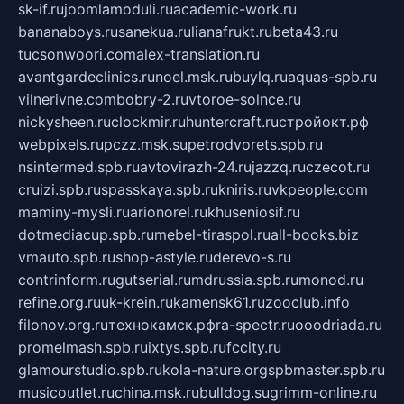
sk-if.ru
joomlamoduli.ru
academic-work.ru
bananaboys.ru
sanekua.ru
lianafrukt.ru
beta43.ru
tucsonwoori.com
alex-translation.ru
avantgardeclinics.ru
noel.msk.ru
buylq.ru
aquas-spb.ru
vilnerivne.com
bobry-2.ru
vtoroe-solnce.ru
nickysheen.ru
clockmir.ru
huntercraft.ru
стройокт.рф
webpixels.ru
pczz.msk.su
petrodvorets.spb.ru
nsintermed.spb.ru
avtovirazh-24.ru
jazzq.ru
czecot.ru
cruizi.spb.ru
spasskaya.spb.ru
kniris.ru
vkpeople.com
maminy-mysli.ru
arionorel.ru
khuseniosif.ru
dotmediacup.spb.ru
mebel-tiraspol.ru
all-books.biz
vmauto.spb.ru
shop-astyle.ru
derevo-s.ru
contrinform.ru
gutserial.ru
mdrussia.spb.ru
monod.ru
refine.org.ru
uk-krein.ru
kamensk61.ru
zooclub.info
filonov.org.ru
технокамск.рф
ra-spectr.ru
ooodriada.ru
promelmash.spb.ru
ixtys.spb.ru
fccity.ru
glamourstudio.spb.ru
kola-nature.org
spbmaster.spb.ru
musicoutlet.ru
china.msk.ru
bulldog.su
grimm-online.ru