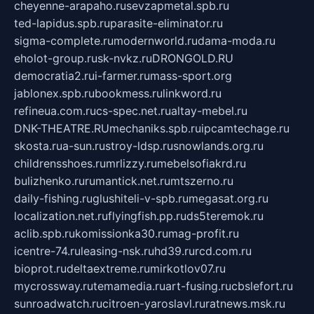
cheyenne-arapaho.ru
sevzapmetal.spb.ru
ted-lapidus.spb.ru
parasite-eliminator.ru
sigma-complete.ru
modernworld.ru
dama-moda.ru
eholot-group.ru
sk-nvkz.ru
DRONGOLD.RU
democratia2.ru
i-farmer.ru
mass-sport.org
jablonex.spb.ru
bookmess.ru
linkword.ru
refineua.com.ru
cs-spec.net.ru
altay-mebel.ru
DNK-THEATRE.RU
mechaniks.spb.ru
ipcamtechage.ru
skosta.ru
a-sun.ru
stroy-ldsp.ru
snowlands.org.ru
childrensshoes.ru
mrlizzy.ru
mebelsofiakrd.ru
bulizhenko.ru
rumantick.net.ru
mtszerno.ru
daily-fishing.ru
glushiteli-v-spb.ru
megasat.org.ru
localization.net.ru
flyingfish.pp.ru
ds5teremok.ru
aclib.spb.ru
komissionka30.ru
mag-profit.ru
icentre-74.ru
leasing-nsk.ru
hd39.ru
rcd.com.ru
bioprot.ru
deltaextreme.ru
mirkotlov07.ru
mycrossway.ru
temamedia.ru
art-fusing.ru
cbslefort.ru
sunroadwatch.ru
citroen-yaroslavl.ru
ratnews.msk.ru