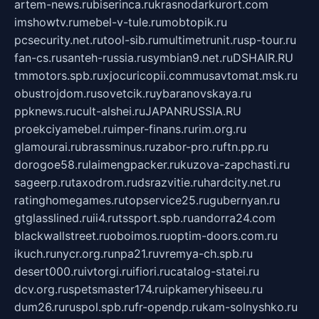
artem-news.ru
biserinca.ru
krasnodarkurort.com
imshowtv.ru
mebel-v-tule.ru
mobtopik.ru
pcsecurity.net.ru
tool-sib.ru
multimetrunit.ru
sp-tour.ru
fan-cs.ru
santeh-russia.ru
symbian9.net.ru
DSHAIR.RU
tmmotors.spb.ru
xjocuricopii.com
musavtomat.msk.ru
obustrojdom.ru
sovetcik.ru
ybaranovskaya.ru
ppknews.ru
cult-alshei.ru
JAPANRUSSIA.RU
proekciyamebel.ru
imper-finans.ru
rim.org.ru
glamourai.ru
brassminus.ru
zabor-pro.ru
ftn.pp.ru
dorogoe58.ru
laimengpacker.ru
kuzova-zapchasti.ru
sageerp.ru
taxodrom.ru
dsrazvitie.ru
hardcity.net.ru
ratinghomegames.ru
topservice25.ru
gubernyan.ru
gtglasslined.ru
ii4.ru
tssport.spb.ru
andorra24.com
blackwallstreet.ru
oboimos.ru
optim-doors.com.ru
ikuch.ru
nycr.org.ru
npa21.ru
vremya-ch.spb.ru
desert000.ru
ivtorgi.ru
ifiori.ru
catalog-statei.ru
dcv.org.ru
spetsmaster174.ru
ipkameryhiseeu.ru
dum26.ru
ruspol.spb.ru
fr-opendp.ru
kam-solnyshko.ru