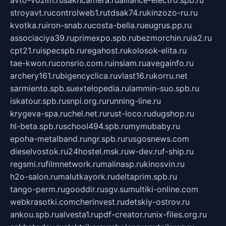
avto-vozim.ru
sakhcamera.ru
alliance-electro.spb.ru
stroyavt.ru
controlweb1.ru
tdsak74.ru
kinzozo-ru.ru
kvotka.ru
iron-snab.ru
costa-bella.ru
eugrus.pp.ru
associaciya39.ru
primexpo.spb.ru
bezmorchin.ru
ia2.ru
cpt21.ru
ispecspb.ru
regahost.ru
kolosok-elita.ru
tae-kwon.ru
consrio.com.ru
insiam.ru
avegainfo.ru
archery161.ru
bigencyclica.ru
vlast16.ru
korru.net
sarmiento.spb.su
extelopedia.ru
lammin-suo.spb.ru
iskatour.spb.ru
snpi.org.ru
running-line.ru
krygeva-spa.ru
chel.net.ru
rust-loco.ru
dugshop.ru
hl-beta.spb.ru
school494.spb.ru
mymubaby.ru
epoha-metalband.ru
ngr.spb.ru
rusgosnews.com
dieselvostok.ru
24hostel.msk.ru
w-dev.ru
f-ship.ru
regsmi.ru
filmnetwork.ru
malinasp.ru
kinosvin.ru
h2o-salon.ru
malutkayork.ru
deltaprim.spb.ru
tango-perm.ru
gooddir.ru
sgv.su
multiki-online.com
webkrasotki.com
cherinvest.ru
detskiy-ostrov.ru
ankou.spb.ru
alvesta1.ru
pdf-creator.ru
nix-files.org.ru