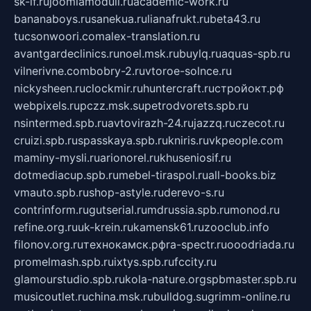
sk-if.ru
joomlamoduli.ru
academic-work.ru
bananaboys.ru
sanekua.ru
lianafrukt.ru
beta43.ru
tucsonwoori.com
alex-translation.ru
avantgardeclinics.ru
noel.msk.ru
buylq.ru
aquas-spb.ru
vilnerivne.com
bobry-2.ru
vtoroe-solnce.ru
nickysheen.ru
clockmir.ru
huntercraft.ru
стройокт.рф
webpixels.ru
pczz.msk.su
petrodvorets.spb.ru
nsintermed.spb.ru
avtovirazh-24.ru
jazzq.ru
czecot.ru
cruizi.spb.ru
spasskaya.spb.ru
kniris.ru
vkpeople.com
maminy-mysli.ru
arionorel.ru
khuseniosif.ru
dotmediacup.spb.ru
mebel-tiraspol.ru
all-books.biz
vmauto.spb.ru
shop-astyle.ru
derevo-s.ru
contrinform.ru
gutserial.ru
mdrussia.spb.ru
monod.ru
refine.org.ru
uk-krein.ru
kamensk61.ru
zooclub.info
filonov.org.ru
технокамск.рф
ra-spectr.ru
ooodriada.ru
promelmash.spb.ru
ixtys.spb.ru
fccity.ru
glamourstudio.spb.ru
kola-nature.org
spbmaster.spb.ru
musicoutlet.ru
china.msk.ru
bulldog.su
grimm-online.ru