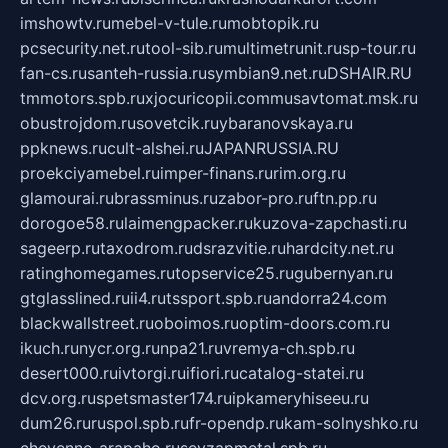
imshowtv.ru
mebel-v-tule.ru
mobtopik.ru
pcsecurity.net.ru
tool-sib.ru
multimetrunit.ru
sp-tour.ru
fan-cs.ru
santeh-russia.ru
symbian9.net.ru
DSHAIR.RU
tmmotors.spb.ru
xjocuricopii.com
musavtomat.msk.ru
obustrojdom.ru
sovetcik.ru
ybaranovskaya.ru
ppknews.ru
cult-alshei.ru
JAPANRUSSIA.RU
proekciyamebel.ru
imper-finans.ru
rim.org.ru
glamourai.ru
brassminus.ru
zabor-pro.ru
ftn.pp.ru
dorogoe58.ru
laimengpacker.ru
kuzova-zapchasti.ru
sageerp.ru
taxodrom.ru
dsrazvitie.ru
hardcity.net.ru
ratinghomegames.ru
topservice25.ru
gubernyan.ru
gtglasslined.ru
ii4.ru
tssport.spb.ru
andorra24.com
blackwallstreet.ru
oboimos.ru
optim-doors.com.ru
ikuch.ru
nycr.org.ru
npa21.ru
vremya-ch.spb.ru
desert000.ru
ivtorgi.ru
ifiori.ru
catalog-statei.ru
dcv.org.ru
spetsmaster174.ru
ipkameryhiseeu.ru
dum26.ru
ruspol.spb.ru
fr-opendp.ru
kam-solnyshko.ru
cheyenne-arapaho.ru
sevzapmetal.spb.ru