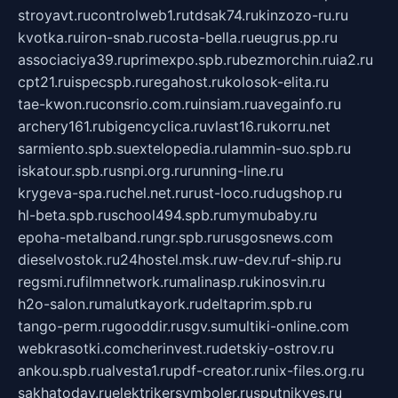
stroyavt.ru
controlweb1.ru
tdsak74.ru
kinzozo-ru.ru
kvotka.ru
iron-snab.ru
costa-bella.ru
eugrus.pp.ru
associaciya39.ru
primexpo.spb.ru
bezmorchin.ru
ia2.ru
cpt21.ru
ispecspb.ru
regahost.ru
kolosok-elita.ru
tae-kwon.ru
consrio.com.ru
insiam.ru
avegainfo.ru
archery161.ru
bigencyclica.ru
vlast16.ru
korru.net
sarmiento.spb.su
extelopedia.ru
lammin-suo.spb.ru
iskatour.spb.ru
snpi.org.ru
running-line.ru
krygeva-spa.ru
chel.net.ru
rust-loco.ru
dugshop.ru
hl-beta.spb.ru
school494.spb.ru
mymubaby.ru
epoha-metalband.ru
ngr.spb.ru
rusgosnews.com
dieselvostok.ru
24hostel.msk.ru
w-dev.ru
f-ship.ru
regsmi.ru
filmnetwork.ru
malinasp.ru
kinosvin.ru
h2o-salon.ru
malutkayork.ru
deltaprim.spb.ru
tango-perm.ru
gooddir.ru
sgv.su
multiki-online.com
webkrasotki.com
cherinvest.ru
detskiy-ostrov.ru
ankou.spb.ru
alvesta1.ru
pdf-creator.ru
nix-files.org.ru
sakhatoday.ru
elektrikersymboler.ru
sputnikyes.ru