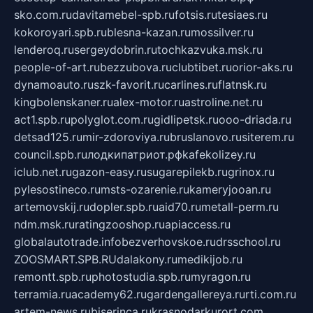
sko.com.ru
davitamebel-spb.ru
fotsis.ru
tesiaes.ru
kokoroyari.spb.ru
blesna-kazan.ru
mossilver.ru
lenderoq.ru
sergeydobrin.ru
tochkazvuka.msk.ru
people-of-art.ru
bezzubova.ru
clubtibet.ru
orior-aks.ru
dynamoauto.ru
szk-favorit.ru
carlines.ru
flatnsk.ru
kingbolenskaner.ru
alex-motor.ru
astroline.net.ru
act1.spb.ru
polyglot.com.ru
gidlipetsk.ru
ooo-driada.ru
detsad125.ru
mir-zdoroviya.ru
bruslanovo.ru
siterem.ru
council.spb.ru
лодкипатриот.рф
kafekolizey.ru
iclub.net.ru
gazon-easy.ru
sugarepilekb.ru
grinox.ru
pylesostineco.ru
msts-ozarenie.ru
kameryjooan.ru
artemovskij.ru
dopler.spb.ru
aid70.ru
metall-perm.ru
ndm.msk.ru
ratingzooshop.ru
apiaccess.ru
globalautotrade.info
bezverhovskoe.ru
drsschool.ru
ZOOSMART.SPB.RU
dalakony.ru
medikijob.ru
remontt.spb.ru
photostudia.spb.ru
myragon.ru
terramia.ru
academy62.ru
gardengallereya.ru
rti.com.ru
artem-news.ru
biserinca.ru
krasnodarkurort.com