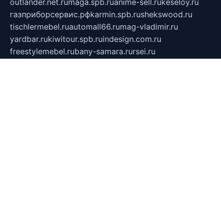
outlander.net.ru
maga.spb.ru
anime-sell.ru
keseloy.ru
газприборсервис.рф
karmin.spb.ru
shekswood.ru
tischlermebel.ru
automall66.ru
mag-vladimir.ru
yardbar.ru
kiwitour.spb.ru
indesign.com.ru
freestylemebel.ru
bany-samara.ru
rsei.ru
naidisvoyput.ru
mgsn-invest.ru
ipkamerasannce.ru
alicante-house.ru
ibelka74.ru
cozyhouse.info
vlkargalev-studio.ru
700mb.ru
figura-ufa.ru
alina-live.ru
belarusiannews.ru
womenknow.ru
dos-vniimk.ru
sega.net.ru
dv.net.ru
phenomenonsofhistory.com
telesputnik.net.ru
wall.pp.ru
pylesosroidmi.ru
gtc-clan.ru
cligs.ru
bibikazap.ru
popova.org.ru
netwhistler.spb.ru
bellvil.ru
bonzon.ru
iss-vladik.ru
defiparis.net.ru
las-gryzas.ru
amku.ru
electednews.spb.ru
feather.org.ru
spar72.ru
tankiigri.ru
dominus.com.ru
ibtree.ru
sanykool.pp.ru
unixlib.org.ru
menatep.spb.ru
gartenterrassen.ru
printeka.ru
skvozilka.com.ru
parkovka-pub.ru
lovemobi.ru
art-ru.ru