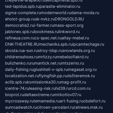
ted-lapidus.spb.ru
parasite-eliminator.ru
sigma-complete.ru
modernworld.ru
dama-moda.ru
eholot-group.ru
sk-nvkz.ru
DRONGOLD.RU
democratia2.ru
i-farmer.ru
mass-sport.org
jablonex.spb.ru
bookmess.ru
linkword.ru
refineua.com.ru
cs-spec.net.ru
altay-mebel.ru
DNK-THEATRE.RU
mechaniks.spb.ru
ipcamtechage.ru
skosta.ru
a-sun.ru
stroy-ldsp.ru
snowlands.org.ru
childrensshoes.ru
mrlizzy.ru
mebelsofiakrd.ru
bulizhenko.ru
rumantick.net.ru
mtszerno.ru
daily-fishing.ru
glushiteli-v-spb.ru
megasat.org.ru
localization.net.ru
flyingfish.pp.ru
ds5teremok.ru
aclib.spb.ru
komissionka30.ru
mag-profit.ru
icentre-74.ru
leasing-nsk.ru
hd39.ru
rcd.com.ru
bioprot.ru
deltaextreme.ru
mirkotlov07.ru
mycrossway.ru
temamedia.ru
art-fusing.ru
cbslefort.ru
sunroadwatch.ru
citroen-yaroslavl.ru
ratnews.msk.ru