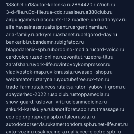
133chel.ru
13autor-kolonka.ru
2864420.ru
2rich.ru
3-d-file.ru
3d-file.ru
a-cdc.ru
aalse.ru
a380club.ru
airgungames.ru
accounts-112.ru
adler-jun.ru
adonyev.ru
alfeihavsalnassr.ru
altaipant.ru
argentinamia.ru
aria-family.ru
arkrym.ru
ashanet.ru
belgorod-day.ru
bankaribi.ru
bandamn.ru
bigfatcc.ru
blagodarenie-spb.ru
borodino-media.ru
card-voice.ru
cardvoice.ru
zed-online.ru
zvonitut.ru
zebra-tlt.ru
zarafshan.ru
york-life.ru
vintovoykompressor.ru
vladivostok-map.ru
vlknrussia.ru
wasabi-shop.ru
webamator.ru
zaryna.ru
youtubefree.ru
x-ton.ru
trade-farm.ru
tajuncos.ru
taksu.ru
tor-lyubov-i-grom.ru
spayderhed-2022.ru
splclub.ru
stoppamedia.ru
snow-guard.ru
slovar-ivrit.ru
cleanmedicine.ru
shkurki-karakulya.ru
kanotiforet.spb.ru
tutmassage.ru
ecolog.org.ru
praga.spb.ru
falcorussia.ru
autodoctorservis.ru
kamertondom.spb.ru
net-life.net.ru
avto-vozim.ru
sakhcamera.ru
alliance-electro.spb.ru