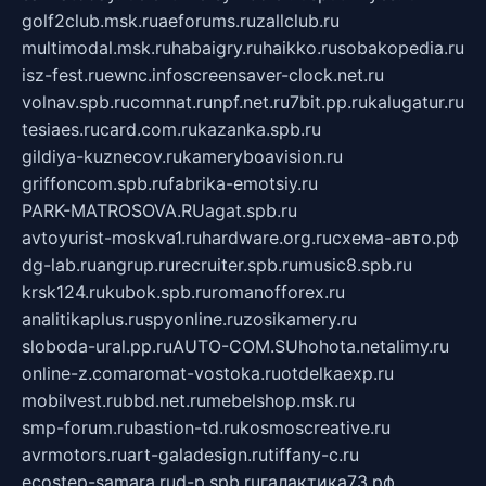
golf2club.msk.ru
aeforums.ru
zallclub.ru
multimodal.msk.ru
habaigry.ru
haikko.ru
sobakopedia.ru
isz-fest.ru
ewnc.info
screensaver-clock.net.ru
volnav.spb.ru
comnat.ru
npf.net.ru
7bit.pp.ru
kalugatur.ru
tesiaes.ru
card.com.ru
kazanka.spb.ru
gildiya-kuznecov.ru
kameryboavision.ru
griffoncom.spb.ru
fabrika-emotsiy.ru
PARK-MATROSOVA.RU
agat.spb.ru
avtoyurist-moskva1.ru
hardware.org.ru
схема-авто.рф
dg-lab.ru
angrup.ru
recruiter.spb.ru
music8.spb.ru
krsk124.ru
kubok.spb.ru
romanofforex.ru
analitikaplus.ru
spyonline.ru
zosikamery.ru
sloboda-ural.pp.ru
AUTO-COM.SU
hohota.net
alimy.ru
online-z.com
aromat-vostoka.ru
otdelkaexp.ru
mobilvest.ru
bbd.net.ru
mebelshop.msk.ru
smp-forum.ru
bastion-td.ru
kosmoscreative.ru
avrmotors.ru
art-galadesign.ru
tiffany-c.ru
ecostep-samara.ru
d-p.spb.ru
галактика73.рф