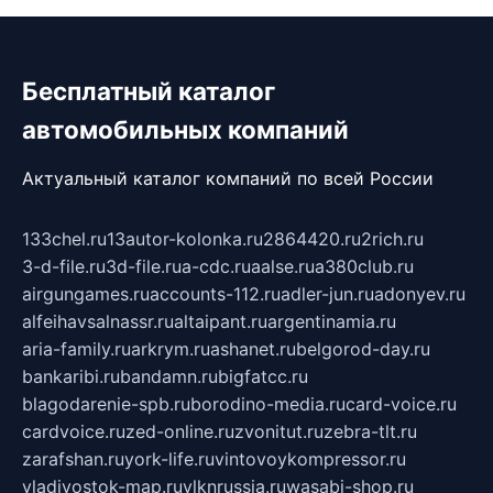
Бесплатный каталог
автомобильных компаний
Актуальный каталог компаний по всей России
133chel.ru
13autor-kolonka.ru
2864420.ru
2rich.ru
3-d-file.ru
3d-file.ru
a-cdc.ru
aalse.ru
a380club.ru
airgungames.ru
accounts-112.ru
adler-jun.ru
adonyev.ru
alfeihavsalnassr.ru
altaipant.ru
argentinamia.ru
aria-family.ru
arkrym.ru
ashanet.ru
belgorod-day.ru
bankaribi.ru
bandamn.ru
bigfatcc.ru
blagodarenie-spb.ru
borodino-media.ru
card-voice.ru
cardvoice.ru
zed-online.ru
zvonitut.ru
zebra-tlt.ru
zarafshan.ru
york-life.ru
vintovoykompressor.ru
vladivostok-map.ru
vlknrussia.ru
wasabi-shop.ru