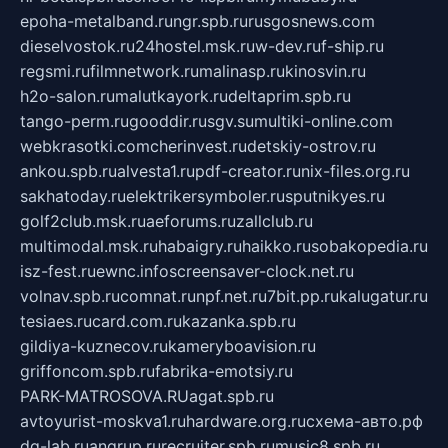
epoha-metalband.ru
ngr.spb.ru
rusgosnews.com
dieselvostok.ru
24hostel.msk.ru
w-dev.ru
f-ship.ru
regsmi.ru
filmnetwork.ru
malinasp.ru
kinosvin.ru
h2o-salon.ru
malutkayork.ru
deltaprim.spb.ru
tango-perm.ru
gooddir.ru
sgv.su
multiki-online.com
webkrasotki.com
cherinvest.ru
detskiy-ostrov.ru
ankou.spb.ru
alvesta1.ru
pdf-creator.ru
nix-files.org.ru
sakhatoday.ru
elektrikersymboler.ru
sputnikyes.ru
golf2club.msk.ru
aeforums.ru
zallclub.ru
multimodal.msk.ru
habaigry.ru
haikko.ru
sobakopedia.ru
isz-fest.ru
ewnc.info
screensaver-clock.net.ru
volnav.spb.ru
comnat.ru
npf.net.ru
7bit.pp.ru
kalugatur.ru
tesiaes.ru
card.com.ru
kazanka.spb.ru
gildiya-kuznecov.ru
kameryboavision.ru
griffoncom.spb.ru
fabrika-emotsiy.ru
PARK-MATROSOVA.RU
agat.spb.ru
avtoyurist-moskva1.ru
hardware.org.ru
схема-авто.рф
dg-lab.ru
angrup.ru
recruiter.spb.ru
music8.spb.ru