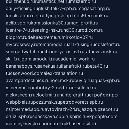
bulizhenko.ru
rumantick.net.ru
mtszerno.ru
daily-fishing.ru
glushiteli-v-spb.ru
megasat.org.ru
localization.net.ru
flyingfish.pp.ru
ds5teremok.ru
aclib.spb.ru
komissionka30.ru
mag-profit.ru
icentre-74.ru
leasing-nsk.ru
hd39.ru
rcd.com.ru
bioprot.ru
deltaextreme.ru
mirkotlov07.ru
mycrossway.ru
temamedia.ru
art-fusing.ru
cbslefort.ru
sunroadwatch.ru
citroen-yaroslavl.ru
ratnews.msk.ru
sk-if.ru
joomlamoduli.ru
academic-work.ru
bananaboys.ru
sanekua.ru
lianafrukt.ru
beta43.ru
tucsonwoori.com
alex-translation.ru
avantgardeclinics.ru
noel.msk.ru
buylq.ru
aquas-spb.ru
vilnerivne.com
bobry-2.ru
vtoroe-solnce.ru
nickysheen.ru
clockmir.ru
huntercraft.ru
стройокт.рф
webpixels.ru
pczz.msk.su
petrodvorets.spb.ru
nsintermed.spb.ru
avtovirazh-24.ru
jazzq.ru
czecot.ru
cruizi.spb.ru
spasskaya.spb.ru
kniris.ru
vkpeople.com
maminy-mysli.ru
arionorel.ru
khuseniosif.ru