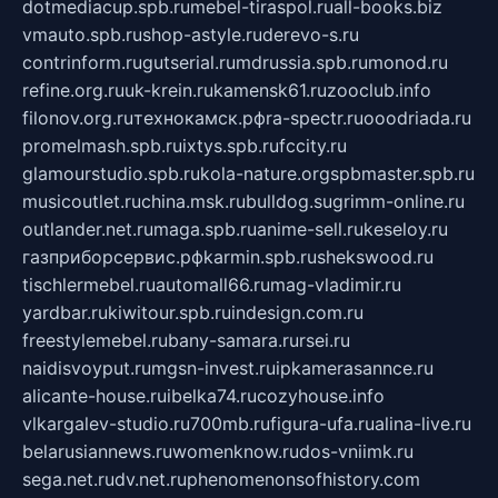
dotmediacup.spb.ru
mebel-tiraspol.ru
all-books.biz
vmauto.spb.ru
shop-astyle.ru
derevo-s.ru
contrinform.ru
gutserial.ru
mdrussia.spb.ru
monod.ru
refine.org.ru
uk-krein.ru
kamensk61.ru
zooclub.info
filonov.org.ru
технокамск.рф
ra-spectr.ru
ooodriada.ru
promelmash.spb.ru
ixtys.spb.ru
fccity.ru
glamourstudio.spb.ru
kola-nature.org
spbmaster.spb.ru
musicoutlet.ru
china.msk.ru
bulldog.su
grimm-online.ru
outlander.net.ru
maga.spb.ru
anime-sell.ru
keseloy.ru
газприборсервис.рф
karmin.spb.ru
shekswood.ru
tischlermebel.ru
automall66.ru
mag-vladimir.ru
yardbar.ru
kiwitour.spb.ru
indesign.com.ru
freestylemebel.ru
bany-samara.ru
rsei.ru
naidisvoyput.ru
mgsn-invest.ru
ipkamerasannce.ru
alicante-house.ru
ibelka74.ru
cozyhouse.info
vlkargalev-studio.ru
700mb.ru
figura-ufa.ru
alina-live.ru
belarusiannews.ru
womenknow.ru
dos-vniimk.ru
sega.net.ru
dv.net.ru
phenomenonsofhistory.com