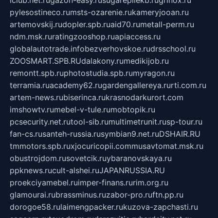
iclub.net.ru
gazon-easy.ru
sugarepilekb.ru
grinox.ru
pylesostineco.ru
msts-ozarenie.ru
kameryjooan.ru
artemovskij.ru
dopler.spb.ru
aid70.ru
metall-perm.ru
ndm.msk.ru
ratingzooshop.ru
apiaccess.ru
globalautotrade.info
bezverhovskoe.ru
drsschool.ru
ZOOSMART.SPB.RU
dalakony.ru
medikijob.ru
remontt.spb.ru
photostudia.spb.ru
myragon.ru
terramia.ru
academy62.ru
gardengallereya.ru
rti.com.ru
artem-news.ru
biserinca.ru
krasnodarkurort.com
imshowtv.ru
mebel-v-tule.ru
mobtopik.ru
pcsecurity.net.ru
tool-sib.ru
multimetrunit.ru
sp-tour.ru
fan-cs.ru
santeh-russia.ru
symbian9.net.ru
DSHAIR.RU
tmmotors.spb.ru
xjocuricopii.com
musavtomat.msk.ru
obustrojdom.ru
sovetcik.ru
ybaranovskaya.ru
ppknews.ru
cult-alshei.ru
JAPANRUSSIA.RU
proekciyamebel.ru
imper-finans.ru
rim.org.ru
glamourai.ru
brassminus.ru
zabor-pro.ru
ftn.pp.ru
dorogoe58.ru
laimengpacker.ru
kuzova-zapchasti.ru