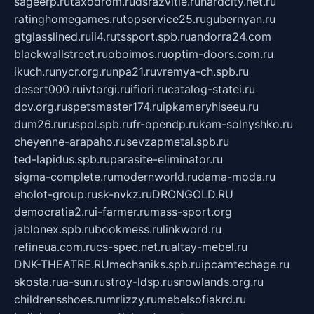
sageerp.ru
taxodrom.ru
dsrazvitie.ru
hardcity.net.ru
ratinghomegames.ru
topservice25.ru
gubernyan.ru
gtglasslined.ru
ii4.ru
tssport.spb.ru
andorra24.com
blackwallstreet.ru
oboimos.ru
optim-doors.com.ru
ikuch.ru
nycr.org.ru
npa21.ru
vremya-ch.spb.ru
desert000.ru
ivtorgi.ru
ifiori.ru
catalog-statei.ru
dcv.org.ru
spetsmaster174.ru
ipkameryhiseeu.ru
dum26.ru
ruspol.spb.ru
fr-opendp.ru
kam-solnyshko.ru
cheyenne-arapaho.ru
sevzapmetal.spb.ru
ted-lapidus.spb.ru
parasite-eliminator.ru
sigma-complete.ru
modernworld.ru
dama-moda.ru
eholot-group.ru
sk-nvkz.ru
DRONGOLD.RU
democratia2.ru
i-farmer.ru
mass-sport.org
jablonex.spb.ru
bookmess.ru
linkword.ru
refineua.com.ru
cs-spec.net.ru
altay-mebel.ru
DNK-THEATRE.RU
mechaniks.spb.ru
ipcamtechage.ru
skosta.ru
a-sun.ru
stroy-ldsp.ru
snowlands.org.ru
childrensshoes.ru
mrlizzy.ru
mebelsofiakrd.ru