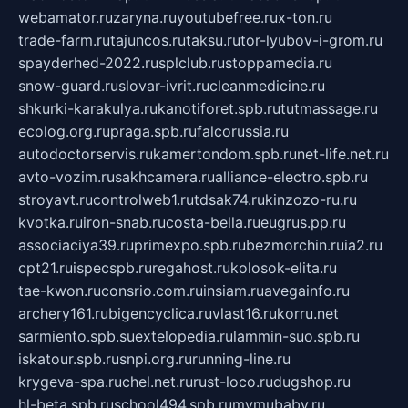
webamator.ru
zaryna.ru
youtubefree.ru
x-ton.ru
trade-farm.ru
tajuncos.ru
taksu.ru
tor-lyubov-i-grom.ru
spayderhed-2022.ru
splclub.ru
stoppamedia.ru
snow-guard.ru
slovar-ivrit.ru
cleanmedicine.ru
shkurki-karakulya.ru
kanotiforet.spb.ru
tutmassage.ru
ecolog.org.ru
praga.spb.ru
falcorussia.ru
autodoctorservis.ru
kamertondom.spb.ru
net-life.net.ru
avto-vozim.ru
sakhcamera.ru
alliance-electro.spb.ru
stroyavt.ru
controlweb1.ru
tdsak74.ru
kinzozo-ru.ru
kvotka.ru
iron-snab.ru
costa-bella.ru
eugrus.pp.ru
associaciya39.ru
primexpo.spb.ru
bezmorchin.ru
ia2.ru
cpt21.ru
ispecspb.ru
regahost.ru
kolosok-elita.ru
tae-kwon.ru
consrio.com.ru
insiam.ru
avegainfo.ru
archery161.ru
bigencyclica.ru
vlast16.ru
korru.net
sarmiento.spb.su
extelopedia.ru
lammin-suo.spb.ru
iskatour.spb.ru
snpi.org.ru
running-line.ru
krygeva-spa.ru
chel.net.ru
rust-loco.ru
dugshop.ru
hl-beta.spb.ru
school494.spb.ru
mymubaby.ru