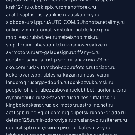
krsk124.ru
kubok.spb.ru
romanofforex.ru
analitikaplus.ru
spyonline.ru
zosikamery.ru
sloboda-ural.pp.ru
AUTO-COM.SU
hohota.net
alimy.ru
online-z.com
aromat-vostoka.ru
otdelkaexp.ru
mobilvest.ru
bbd.net.ru
mebelshop.msk.ru
smp-forum.ru
bastion-td.ru
kosmoscreative.ru
avrmotors.ru
art-galadesign.ru
tiffany-c.ru
ecostep-samara.ru
d-p.spb.ru
галактика73.рф
sko.com.ru
davitamebel-spb.ru
fotsis.ru
tesiaes.ru
kokoroyari.spb.ru
blesna-kazan.ru
mossilver.ru
lenderoq.ru
sergeydobrin.ru
tochkazvuka.msk.ru
people-of-art.ru
bezzubova.ru
clubtibet.ru
orior-aks.ru
dynamoauto.ru
szk-favorit.ru
carlines.ru
flatnsk.ru
kingbolenskaner.ru
alex-motor.ru
astroline.net.ru
act1.spb.ru
polyglot.com.ru
gidlipetsk.ru
ooo-driada.ru
detsad125.ru
mir-zdoroviya.ru
bruslanovo.ru
siterem.ru
council.spb.ru
лодкипатриот.рф
kafekolizey.ru