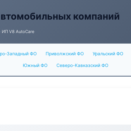
автомобильных компаний
 ИП V8 AutoCare
ро-Западный ФО
Приволжский ФО
Уральский ФО
Южный ФО
Северо-Кавказский ФО