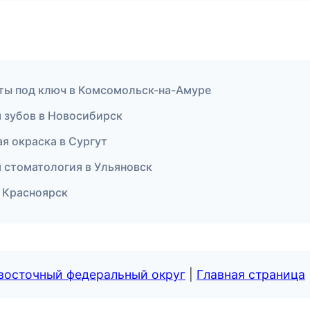
оты под ключ в Комсомольск-на-Амуре
 зубов в Новосибирск
я окраска в Сургут
я стоматология в Ульяновск
в Красноярск
евосточный федеральный округ
|
Главная страница