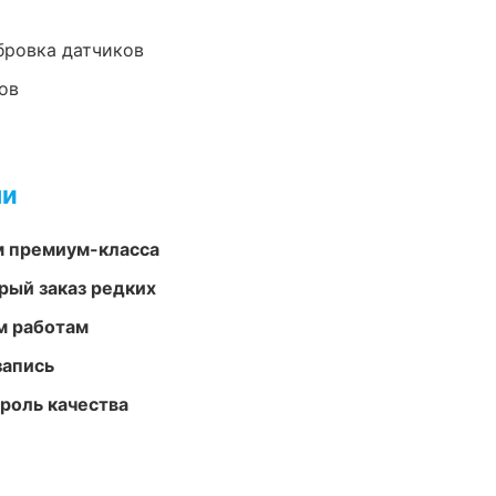
ибровка датчиков
ов
ми
м премиум-класса
рый заказ редких
м работам
запись
роль качества