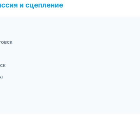
ссия и сцепление
товск
мск
ва