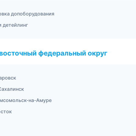
овка допоборудования
и детейлинг
евосточный федеральный округ
аровск
Сахалинск
омсомольск-на-Амуре
осток