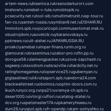
artem-news.ru
biserinca.ru
krasnodarkurort.com
imshowtv.ru
mebel-v-tule.ru
mobtopik.ru
pcsecurity.net.ru
tool-sib.ru
multimetrunit.ru
sp-tour.ru
fan-cs.ru
santeh-russia.ru
symbian9.net.ru
DSHAIR.RU
tmmotors.spb.ru
xjocuricopii.com
musavtomat.msk.ru
obustrojdom.ru
sovetcik.ru
ybaranovskaya.ru
ppknews.ru
cult-alshei.ru
JAPANRUSSIA.RU
proekciyamebel.ru
imper-finans.ru
rim.org.ru
glamourai.ru
brassminus.ru
zabor-pro.ru
ftn.pp.ru
dorogoe58.ru
laimengpacker.ru
kuzova-zapchasti.ru
sageerp.ru
taxodrom.ru
dsrazvitie.ru
hardcity.net.ru
ratinghomegames.ru
topservice25.ru
gubernyan.ru
gtglasslined.ru
ii4.ru
tssport.spb.ru
andorra24.com
blackwallstreet.ru
oboimos.ru
optim-doors.com.ru
ikuch.ru
nycr.org.ru
npa21.ru
vremya-ch.spb.ru
desert000.ru
ivtorgi.ru
ifiori.ru
catalog-statei.ru
dcv.org.ru
spetsmaster174.ru
ipkameryhiseeu.ru
dum26.ru
ruspol.spb.ru
fr-opendp.ru
kam-solnyshko.ru