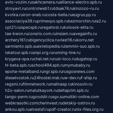
avto-vozim.ru
sakhcamera.ru
alliance-electro.spb.ru
stroyavt.ru
controlweb1.ru
tdsak74.ru
kinzozo-ru.ru
kvotka.ru
iron-snab.ru
costa-bella.ru
eugrus.pp.ru
associaciya39.ru
primexpo.spb.ru
bezmorchin.ru
ia2.ru
cpt21.ru
ispecspb.ru
regahost.ru
kolosok-elita.ru
tae-kwon.ru
consrio.com.ru
insiam.ru
avegainfo.ru
archery161.ru
bigencyclica.ru
vlast16.ru
korru.net
sarmiento.spb.su
extelopedia.ru
lammin-suo.spb.ru
iskatour.spb.ru
snpi.org.ru
running-line.ru
krygeva-spa.ru
chel.net.ru
rust-loco.ru
dugshop.ru
hl-beta.spb.ru
school494.spb.ru
mymubaby.ru
epoha-metalband.ru
ngr.spb.ru
rusgosnews.com
dieselvostok.ru
24hostel.msk.ru
w-dev.ru
f-ship.ru
regsmi.ru
filmnetwork.ru
malinasp.ru
kinosvin.ru
h2o-salon.ru
malutkayork.ru
deltaprim.spb.ru
tango-perm.ru
gooddir.ru
sgv.su
multiki-online.com
webkrasotki.com
cherinvest.ru
detskiy-ostrov.ru
ankou.spb.ru
alvesta1.ru
pdf-creator.ru
nix-files.org.ru