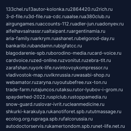
133chel.ru
13autor-kolonka.ru
2864420.ru
2rich.ru
3-d-file.ru
3d-file.ru
a-cdc.ru
aalse.ru
a380club.ru
airgungames.ru
accounts-112.ru
adler-jun.ru
adonyev.ru
alfeihavsalnassr.ru
altaipant.ru
argentinamia.ru
aria-family.ru
arkrym.ru
ashanet.ru
belgorod-day.ru
bankaribi.ru
bandamn.ru
bigfatcc.ru
blagodarenie-spb.ru
borodino-media.ru
card-voice.ru
cardvoice.ru
zed-online.ru
zvonitut.ru
zebra-tlt.ru
zarafshan.ru
york-life.ru
vintovoykompressor.ru
vladivostok-map.ru
vlknrussia.ru
wasabi-shop.ru
webamator.ru
zaryna.ru
youtubefree.ru
x-ton.ru
trade-farm.ru
tajuncos.ru
taksu.ru
tor-lyubov-i-grom.ru
spayderhed-2022.ru
splclub.ru
stoppamedia.ru
snow-guard.ru
slovar-ivrit.ru
cleanmedicine.ru
shkurki-karakulya.ru
kanotiforet.spb.ru
tutmassage.ru
ecolog.org.ru
praga.spb.ru
falcorussia.ru
autodoctorservis.ru
kamertondom.spb.ru
net-life.net.ru