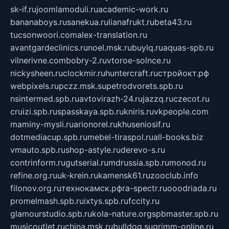
sk-if.ru
joomlamoduli.ru
academic-work.ru
bananaboys.ru
sanekua.ru
lianafrukt.ru
beta43.ru
tucsonwoori.com
alex-translation.ru
avantgardeclinics.ru
noel.msk.ru
buylq.ru
aquas-spb.ru
vilnerivne.com
bobry-2.ru
vtoroe-solnce.ru
nickysheen.ru
clockmir.ru
huntercraft.ru
стройокт.рф
webpixels.ru
pczz.msk.su
petrodvorets.spb.ru
nsintermed.spb.ru
avtovirazh-24.ru
jazzq.ru
czecot.ru
cruizi.spb.ru
spasskaya.spb.ru
kniris.ru
vkpeople.com
maminy-mysli.ru
arionorel.ru
khuseniosif.ru
dotmediacup.spb.ru
mebel-tiraspol.ru
all-books.biz
vmauto.spb.ru
shop-astyle.ru
derevo-s.ru
contrinform.ru
gutserial.ru
mdrussia.spb.ru
monod.ru
refine.org.ru
uk-krein.ru
kamensk61.ru
zooclub.info
filonov.org.ru
технокамск.рф
ra-spectr.ru
ooodriada.ru
promelmash.spb.ru
ixtys.spb.ru
fccity.ru
glamourstudio.spb.ru
kola-nature.org
spbmaster.spb.ru
musicoutlet.ru
china.msk.ru
bulldog.su
grimm-online.ru