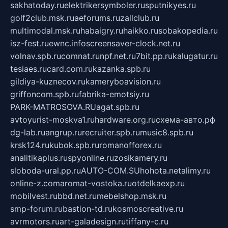
sakhatoday.ru
elektrikersymboler.ru
sputnikyes.ru
golf2club.msk.ru
aeforums.ru
zallclub.ru
multimodal.msk.ru
habaigry.ru
haikko.ru
sobakopedia.ru
isz-fest.ru
ewnc.info
screensaver-clock.net.ru
volnav.spb.ru
comnat.ru
npf.net.ru
7bit.pp.ru
kalugatur.ru
tesiaes.ru
card.com.ru
kazanka.spb.ru
gildiya-kuznecov.ru
kameryboavision.ru
griffoncom.spb.ru
fabrika-emotsiy.ru
PARK-MATROSOVA.RU
agat.spb.ru
avtoyurist-moskva1.ru
hardware.org.ru
схема-авто.рф
dg-lab.ru
angrup.ru
recruiter.spb.ru
music8.spb.ru
krsk124.ru
kubok.spb.ru
romanofforex.ru
analitikaplus.ru
spyonline.ru
zosikamery.ru
sloboda-ural.pp.ru
AUTO-COM.SU
hohota.net
alimy.ru
online-z.com
aromat-vostoka.ru
otdelkaexp.ru
mobilvest.ru
bbd.net.ru
mebelshop.msk.ru
smp-forum.ru
bastion-td.ru
kosmoscreative.ru
avrmotors.ru
art-galadesign.ru
tiffany-c.ru