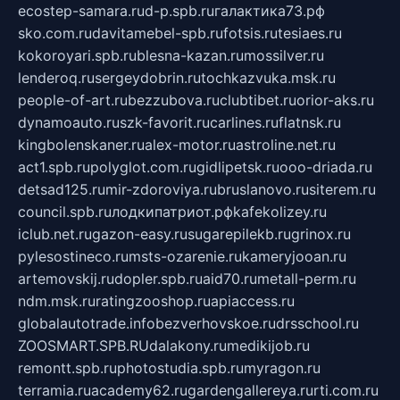
ecostep-samara.ru
d-p.spb.ru
галактика73.рф
sko.com.ru
davitamebel-spb.ru
fotsis.ru
tesiaes.ru
kokoroyari.spb.ru
blesna-kazan.ru
mossilver.ru
lenderoq.ru
sergeydobrin.ru
tochkazvuka.msk.ru
people-of-art.ru
bezzubova.ru
clubtibet.ru
orior-aks.ru
dynamoauto.ru
szk-favorit.ru
carlines.ru
flatnsk.ru
kingbolenskaner.ru
alex-motor.ru
astroline.net.ru
act1.spb.ru
polyglot.com.ru
gidlipetsk.ru
ooo-driada.ru
detsad125.ru
mir-zdoroviya.ru
bruslanovo.ru
siterem.ru
council.spb.ru
лодкипатриот.рф
kafekolizey.ru
iclub.net.ru
gazon-easy.ru
sugarepilekb.ru
grinox.ru
pylesostineco.ru
msts-ozarenie.ru
kameryjooan.ru
artemovskij.ru
dopler.spb.ru
aid70.ru
metall-perm.ru
ndm.msk.ru
ratingzooshop.ru
apiaccess.ru
globalautotrade.info
bezverhovskoe.ru
drsschool.ru
ZOOSMART.SPB.RU
dalakony.ru
medikijob.ru
remontt.spb.ru
photostudia.spb.ru
myragon.ru
terramia.ru
academy62.ru
gardengallereya.ru
rti.com.ru