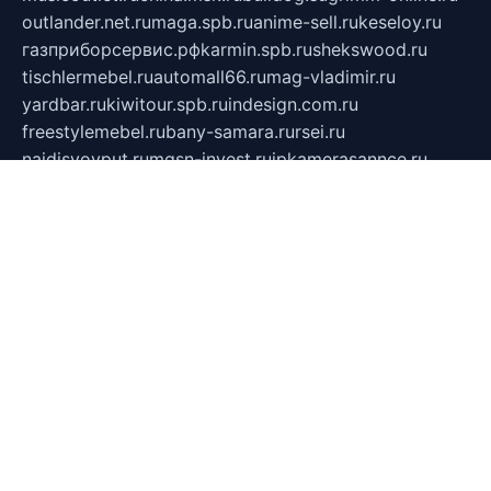
outlander.net.ru
maga.spb.ru
anime-sell.ru
keseloy.ru
газприборсервис.рф
karmin.spb.ru
shekswood.ru
tischlermebel.ru
automall66.ru
mag-vladimir.ru
yardbar.ru
kiwitour.spb.ru
indesign.com.ru
freestylemebel.ru
bany-samara.ru
rsei.ru
naidisvoyput.ru
mgsn-invest.ru
ipkamerasannce.ru
alicante-house.ru
ibelka74.ru
cozyhouse.info
vlkargalev-studio.ru
700mb.ru
figura-ufa.ru
alina-live.ru
belarusiannews.ru
womenknow.ru
dos-vniimk.ru
sega.net.ru
dv.net.ru
phenomenonsofhistory.com
telesputnik.net.ru
wall.pp.ru
pylesosroidmi.ru
gtc-clan.ru
cligs.ru
bibikazap.ru
popova.org.ru
netwhistler.spb.ru
bellvil.ru
bonzon.ru
iss-vladik.ru
defiparis.net.ru
las-gryzas.ru
amku.ru
electednews.spb.ru
feather.org.ru
spar72.ru
tankiigri.ru
dominus.com.ru
ibtree.ru
sanykool.pp.ru
unixlib.org.ru
menatep.spb.ru
gartenterrassen.ru
printeka.ru
skvozilka.com.ru
parkovka-pub.ru
lovemobi.ru
art-ru.ru