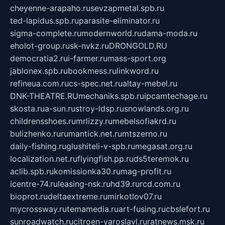
cheyenne-arapaho.ru
sevzapmetal.spb.ru
ted-lapidus.spb.ru
parasite-eliminator.ru
sigma-complete.ru
modernworld.ru
dama-moda.ru
eholot-group.ru
sk-nvkz.ru
DRONGOLD.RU
democratia2.ru
i-farmer.ru
mass-sport.org
jablonex.spb.ru
bookmess.ru
linkword.ru
refineua.com.ru
cs-spec.net.ru
altay-mebel.ru
DNK-THEATRE.RU
mechaniks.spb.ru
ipcamtechage.ru
skosta.ru
a-sun.ru
stroy-ldsp.ru
snowlands.org.ru
childrensshoes.ru
mrlizzy.ru
mebelsofiakrd.ru
bulizhenko.ru
rumantick.net.ru
mtszerno.ru
daily-fishing.ru
glushiteli-v-spb.ru
megasat.org.ru
localization.net.ru
flyingfish.pp.ru
ds5teremok.ru
aclib.spb.ru
komissionka30.ru
mag-profit.ru
icentre-74.ru
leasing-nsk.ru
hd39.ru
rcd.com.ru
bioprot.ru
deltaextreme.ru
mirkotlov07.ru
mycrossway.ru
temamedia.ru
art-fusing.ru
cbslefort.ru
sunroadwatch.ru
citroen-yaroslavl.ru
ratnews.msk.ru