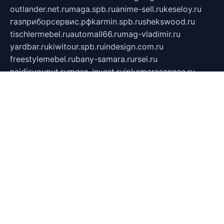
outlander.net.ru
maga.spb.ru
anime-sell.ru
keseloy.ru
газприборсервис.рф
karmin.spb.ru
shekswood.ru
tischlermebel.ru
automall66.ru
mag-vladimir.ru
yardbar.ru
kiwitour.spb.ru
indesign.com.ru
freestylemebel.ru
bany-samara.ru
rsei.ru
naidisvoyput.ru
mgsn-invest.ru
ipkamerasannce.ru
alicante-house.ru
ibelka74.ru
cozyhouse.info
vlkargalev-studio.ru
700mb.ru
figura-ufa.ru
alina-live.ru
belarusiannews.ru
womenknow.ru
dos-vniimk.ru
sega.net.ru
dv.net.ru
phenomenonsofhistory.com
telesputnik.net.ru
wall.pp.ru
pylesosroidmi.ru
gtc-clan.ru
cligs.ru
bibikazap.ru
popova.org.ru
netwhistler.spb.ru
bellvil.ru
bonzon.ru
iss-vladik.ru
defiparis.net.ru
las-gryzas.ru
amku.ru
electednews.spb.ru
feather.org.ru
spar72.ru
tankiigri.ru
dominus.com.ru
ibtree.ru
sanykool.pp.ru
unixlib.org.ru
menatep.spb.ru
gartenterrassen.ru
printeka.ru
skvozilka.com.ru
parkovka-pub.ru
lovemobi.ru
art-ru.ru