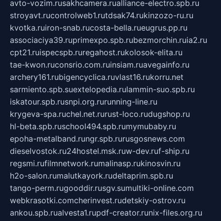
avto-vozim.ru
sakhcamera.ru
alliance-electro.spb.ru
stroyavt.ru
controlweb1.ru
tdsak74.ru
kinzozo-ru.ru
kvotka.ru
iron-snab.ru
costa-bella.ru
eugrus.pp.ru
associaciya39.ru
primexpo.spb.ru
bezmorchin.ru
ia2.ru
cpt21.ru
ispecspb.ru
regahost.ru
kolosok-elita.ru
tae-kwon.ru
consrio.com.ru
insiam.ru
avegainfo.ru
archery161.ru
bigencyclica.ru
vlast16.ru
korru.net
sarmiento.spb.su
extelopedia.ru
lammin-suo.spb.ru
iskatour.spb.ru
snpi.org.ru
running-line.ru
krygeva-spa.ru
chel.net.ru
rust-loco.ru
dugshop.ru
hl-beta.spb.ru
school494.spb.ru
mymubaby.ru
epoha-metalband.ru
ngr.spb.ru
rusgosnews.com
dieselvostok.ru
24hostel.msk.ru
w-dev.ru
f-ship.ru
regsmi.ru
filmnetwork.ru
malinasp.ru
kinosvin.ru
h2o-salon.ru
malutkayork.ru
deltaprim.spb.ru
tango-perm.ru
gooddir.ru
sgv.su
multiki-online.com
webkrasotki.com
cherinvest.ru
detskiy-ostrov.ru
ankou.spb.ru
alvesta1.ru
pdf-creator.ru
nix-files.org.ru