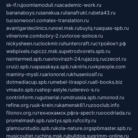
sk-if.ru
joomlamoduli.ru
academic-work.ru
bananaboys.ru
sanekua.ru
lianafrukt.ru
beta43.ru
tucsonwoori.com
alex-translation.ru
avantgardeclinics.ru
noel.msk.ru
buylq.ru
aquas-spb.ru
vilnerivne.com
bobry-2.ru
vtoroe-solnce.ru
nickysheen.ru
clockmir.ru
huntercraft.ru
стройокт.рф
webpixels.ru
pczz.msk.su
petrodvorets.spb.ru
nsintermed.spb.ru
avtovirazh-24.ru
jazzq.ru
czecot.ru
cruizi.spb.ru
spasskaya.spb.ru
kniris.ru
vkpeople.com
maminy-mysli.ru
arionorel.ru
khuseniosif.ru
dotmediacup.spb.ru
mebel-tiraspol.ru
all-books.biz
vmauto.spb.ru
shop-astyle.ru
derevo-s.ru
contrinform.ru
gutserial.ru
mdrussia.spb.ru
monod.ru
refine.org.ru
uk-krein.ru
kamensk61.ru
zooclub.info
filonov.org.ru
технокамск.рф
ra-spectr.ru
ooodriada.ru
promelmash.spb.ru
ixtys.spb.ru
fccity.ru
glamourstudio.spb.ru
kola-nature.org
spbmaster.spb.ru
musicoutlet.ru
china.msk.ru
bulldog.su
grimm-online.ru