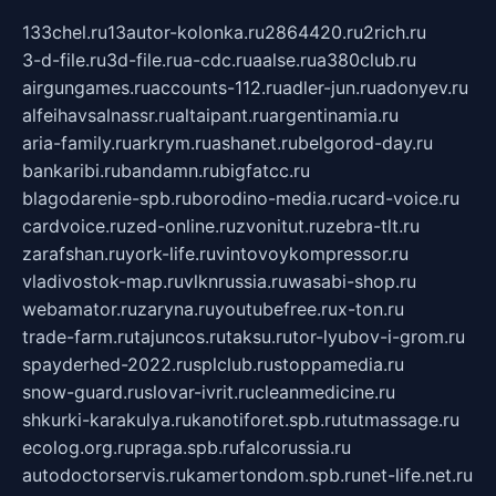
133chel.ru
13autor-kolonka.ru
2864420.ru
2rich.ru
3-d-file.ru
3d-file.ru
a-cdc.ru
aalse.ru
a380club.ru
airgungames.ru
accounts-112.ru
adler-jun.ru
adonyev.ru
alfeihavsalnassr.ru
altaipant.ru
argentinamia.ru
aria-family.ru
arkrym.ru
ashanet.ru
belgorod-day.ru
bankaribi.ru
bandamn.ru
bigfatcc.ru
blagodarenie-spb.ru
borodino-media.ru
card-voice.ru
cardvoice.ru
zed-online.ru
zvonitut.ru
zebra-tlt.ru
zarafshan.ru
york-life.ru
vintovoykompressor.ru
vladivostok-map.ru
vlknrussia.ru
wasabi-shop.ru
webamator.ru
zaryna.ru
youtubefree.ru
x-ton.ru
trade-farm.ru
tajuncos.ru
taksu.ru
tor-lyubov-i-grom.ru
spayderhed-2022.ru
splclub.ru
stoppamedia.ru
snow-guard.ru
slovar-ivrit.ru
cleanmedicine.ru
shkurki-karakulya.ru
kanotiforet.spb.ru
tutmassage.ru
ecolog.org.ru
praga.spb.ru
falcorussia.ru
autodoctorservis.ru
kamertondom.spb.ru
net-life.net.ru