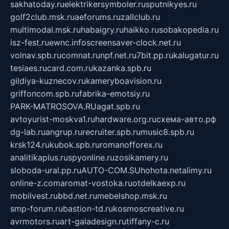
sakhatoday.ru
elektrikersymboler.ru
sputnikyes.ru
golf2club.msk.ru
aeforums.ru
zallclub.ru
multimodal.msk.ru
habaigry.ru
haikko.ru
sobakopedia.ru
isz-fest.ru
ewnc.info
screensaver-clock.net.ru
volnav.spb.ru
comnat.ru
npf.net.ru
7bit.pp.ru
kalugatur.ru
tesiaes.ru
card.com.ru
kazanka.spb.ru
gildiya-kuznecov.ru
kameryboavision.ru
griffoncom.spb.ru
fabrika-emotsiy.ru
PARK-MATROSOVA.RU
agat.spb.ru
avtoyurist-moskva1.ru
hardware.org.ru
схема-авто.рф
dg-lab.ru
angrup.ru
recruiter.spb.ru
music8.spb.ru
krsk124.ru
kubok.spb.ru
romanofforex.ru
analitikaplus.ru
spyonline.ru
zosikamery.ru
sloboda-ural.pp.ru
AUTO-COM.SU
hohota.net
alimy.ru
online-z.com
aromat-vostoka.ru
otdelkaexp.ru
mobilvest.ru
bbd.net.ru
mebelshop.msk.ru
smp-forum.ru
bastion-td.ru
kosmoscreative.ru
avrmotors.ru
art-galadesign.ru
tiffany-c.ru