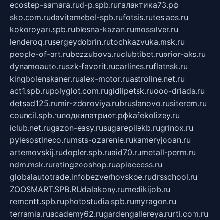
ecostep-samara.ru
d-p.spb.ru
галактика73.рф
sko.com.ru
davitamebel-spb.ru
fotsis.ru
tesiaes.ru
kokoroyari.spb.ru
blesna-kazan.ru
mossilver.ru
lenderoq.ru
sergeydobrin.ru
tochkazvuka.msk.ru
people-of-art.ru
bezzubova.ru
clubtibet.ru
orior-aks.ru
dynamoauto.ru
szk-favorit.ru
carlines.ru
flatnsk.ru
kingbolenskaner.ru
alex-motor.ru
astroline.net.ru
act1.spb.ru
polyglot.com.ru
gidlipetsk.ru
ooo-driada.ru
detsad125.ru
mir-zdoroviya.ru
bruslanovo.ru
siterem.ru
council.spb.ru
лодкипатриот.рф
kafekolizey.ru
iclub.net.ru
gazon-easy.ru
sugarepilekb.ru
grinox.ru
pylesostineco.ru
msts-ozarenie.ru
kameryjooan.ru
artemovskij.ru
dopler.spb.ru
aid70.ru
metall-perm.ru
ndm.msk.ru
ratingzooshop.ru
apiaccess.ru
globalautotrade.info
bezverhovskoe.ru
drsschool.ru
ZOOSMART.SPB.RU
dalakony.ru
medikijob.ru
remontt.spb.ru
photostudia.spb.ru
myragon.ru
terramia.ru
academy62.ru
gardengallereya.ru
rti.com.ru