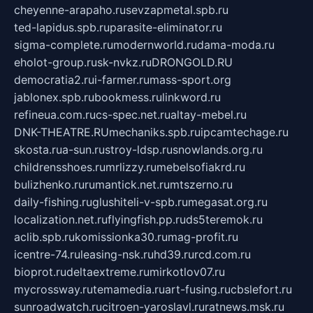
cheyenne-arapaho.ru
sevzapmetal.spb.ru
ted-lapidus.spb.ru
parasite-eliminator.ru
sigma-complete.ru
modernworld.ru
dama-moda.ru
eholot-group.ru
sk-nvkz.ru
DRONGOLD.RU
democratia2.ru
i-farmer.ru
mass-sport.org
jablonex.spb.ru
bookmess.ru
linkword.ru
refineua.com.ru
cs-spec.net.ru
altay-mebel.ru
DNK-THEATRE.RU
mechaniks.spb.ru
ipcamtechage.ru
skosta.ru
a-sun.ru
stroy-ldsp.ru
snowlands.org.ru
childrensshoes.ru
mrlizzy.ru
mebelsofiakrd.ru
bulizhenko.ru
rumantick.net.ru
mtszerno.ru
daily-fishing.ru
glushiteli-v-spb.ru
megasat.org.ru
localization.net.ru
flyingfish.pp.ru
ds5teremok.ru
aclib.spb.ru
komissionka30.ru
mag-profit.ru
icentre-74.ru
leasing-nsk.ru
hd39.ru
rcd.com.ru
bioprot.ru
deltaextreme.ru
mirkotlov07.ru
mycrossway.ru
temamedia.ru
art-fusing.ru
cbslefort.ru
sunroadwatch.ru
citroen-yaroslavl.ru
ratnews.msk.ru