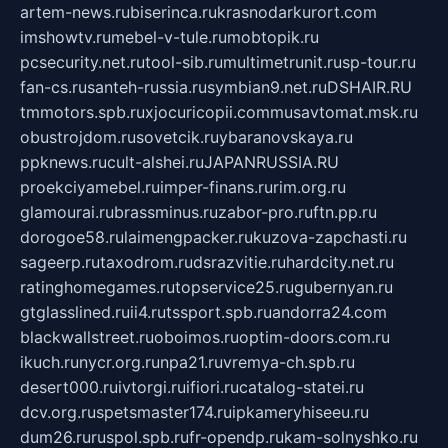
artem-news.ru
biserinca.ru
krasnodarkurort.com
imshowtv.ru
mebel-v-tule.ru
mobtopik.ru
pcsecurity.net.ru
tool-sib.ru
multimetrunit.ru
sp-tour.ru
fan-cs.ru
santeh-russia.ru
symbian9.net.ru
DSHAIR.RU
tmmotors.spb.ru
xjocuricopii.com
musavtomat.msk.ru
obustrojdom.ru
sovetcik.ru
ybaranovskaya.ru
ppknews.ru
cult-alshei.ru
JAPANRUSSIA.RU
proekciyamebel.ru
imper-finans.ru
rim.org.ru
glamourai.ru
brassminus.ru
zabor-pro.ru
ftn.pp.ru
dorogoe58.ru
laimengpacker.ru
kuzova-zapchasti.ru
sageerp.ru
taxodrom.ru
dsrazvitie.ru
hardcity.net.ru
ratinghomegames.ru
topservice25.ru
gubernyan.ru
gtglasslined.ru
ii4.ru
tssport.spb.ru
andorra24.com
blackwallstreet.ru
oboimos.ru
optim-doors.com.ru
ikuch.ru
nycr.org.ru
npa21.ru
vremya-ch.spb.ru
desert000.ru
ivtorgi.ru
ifiori.ru
catalog-statei.ru
dcv.org.ru
spetsmaster174.ru
ipkameryhiseeu.ru
dum26.ru
ruspol.spb.ru
fr-opendp.ru
kam-solnyshko.ru