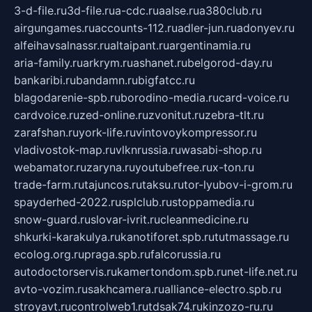
3-d-file.ru
3d-file.ru
a-cdc.ru
aalse.ru
a380club.ru
airgungames.ru
accounts-112.ru
adler-jun.ru
adonyev.ru
alfeihavsalnassr.ru
altaipant.ru
argentinamia.ru
aria-family.ru
arkrym.ru
ashanet.ru
belgorod-day.ru
bankaribi.ru
bandamn.ru
bigfatcc.ru
blagodarenie-spb.ru
borodino-media.ru
card-voice.ru
cardvoice.ru
zed-online.ru
zvonitut.ru
zebra-tlt.ru
zarafshan.ru
york-life.ru
vintovoykompressor.ru
vladivostok-map.ru
vlknrussia.ru
wasabi-shop.ru
webamator.ru
zaryna.ru
youtubefree.ru
x-ton.ru
trade-farm.ru
tajuncos.ru
taksu.ru
tor-lyubov-i-grom.ru
spayderhed-2022.ru
splclub.ru
stoppamedia.ru
snow-guard.ru
slovar-ivrit.ru
cleanmedicine.ru
shkurki-karakulya.ru
kanotiforet.spb.ru
tutmassage.ru
ecolog.org.ru
praga.spb.ru
falcorussia.ru
autodoctorservis.ru
kamertondom.spb.ru
net-life.net.ru
avto-vozim.ru
sakhcamera.ru
alliance-electro.spb.ru
stroyavt.ru
controlweb1.ru
tdsak74.ru
kinzozo-ru.ru