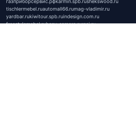
газприборсервис.рф
karmin.spb.ru
shekswood.ru
tischlermebel.ru
automall66.ru
mag-vladimir.ru
yardbar.ru
kiwitour.spb.ru
indesign.com.ru
freestylemebel.ru
bany-samara.ru
rsei.ru
naidisvoyput.ru
mgsn-invest.ru
ipkamerasannce.ru
alicante-house.ru
ibelka74.ru
cozyhouse.info
vlkargalev-studio.ru
700mb.ru
figura-ufa.ru
alina-live.ru
belarusiannews.ru
womenknow.ru
dos-vniimk.ru
sega.net.ru
dv.net.ru
phenomenonsofhistory.com
telesputnik.net.ru
wall.pp.ru
pylesosroidmi.ru
gtc-clan.ru
cligs.ru
bibikazap.ru
popova.org.ru
netwhistler.spb.ru
bellvil.ru
bonzon.ru
iss-vladik.ru
defiparis.net.ru
las-gryzas.ru
amku.ru
electednews.spb.ru
feather.org.ru
spar72.ru
tankiigri.ru
dominus.com.ru
ibtree.ru
sanykool.pp.ru
unixlib.org.ru
menatep.spb.ru
gartenterrassen.ru
printeka.ru
skvozilka.com.ru
parkovka-pub.ru
lovemobi.ru
art-ru.ru
emulatorz.com.ru
alucomp.com.ru
tatforum.com.ru