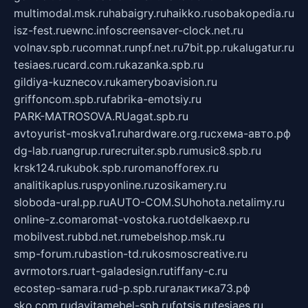
multimodal.msk.ru
habaigry.ru
haikko.ru
sobakopedia.ru
isz-fest.ru
ewnc.info
screensaver-clock.net.ru
volnav.spb.ru
comnat.ru
npf.net.ru
7bit.pp.ru
kalugatur.ru
tesiaes.ru
card.com.ru
kazanka.spb.ru
gildiya-kuznecov.ru
kameryboavision.ru
griffoncom.spb.ru
fabrika-emotsiy.ru
PARK-MATROSOVA.RU
agat.spb.ru
avtoyurist-moskva1.ru
hardware.org.ru
схема-авто.рф
dg-lab.ru
angrup.ru
recruiter.spb.ru
music8.spb.ru
krsk124.ru
kubok.spb.ru
romanofforex.ru
analitikaplus.ru
spyonline.ru
zosikamery.ru
sloboda-ural.pp.ru
AUTO-COM.SU
hohota.net
alimy.ru
online-z.com
aromat-vostoka.ru
otdelkaexp.ru
mobilvest.ru
bbd.net.ru
mebelshop.msk.ru
smp-forum.ru
bastion-td.ru
kosmoscreative.ru
avrmotors.ru
art-galadesign.ru
tiffany-c.ru
ecostep-samara.ru
d-p.spb.ru
галактика73.рф
sko.com.ru
davitamebel-spb.ru
fotsis.ru
tesiaes.ru