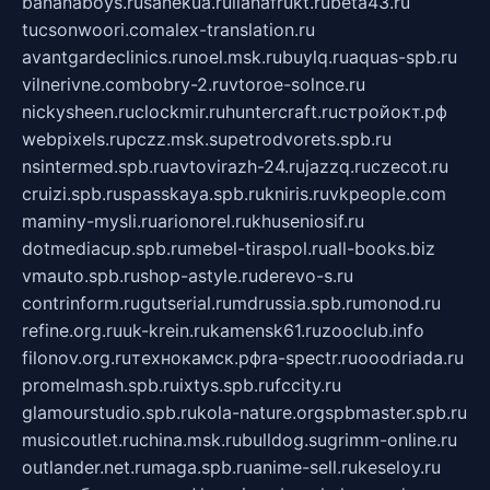
bananaboys.ru
sanekua.ru
lianafrukt.ru
beta43.ru
tucsonwoori.com
alex-translation.ru
avantgardeclinics.ru
noel.msk.ru
buylq.ru
aquas-spb.ru
vilnerivne.com
bobry-2.ru
vtoroe-solnce.ru
nickysheen.ru
clockmir.ru
huntercraft.ru
стройокт.рф
webpixels.ru
pczz.msk.su
petrodvorets.spb.ru
nsintermed.spb.ru
avtovirazh-24.ru
jazzq.ru
czecot.ru
cruizi.spb.ru
spasskaya.spb.ru
kniris.ru
vkpeople.com
maminy-mysli.ru
arionorel.ru
khuseniosif.ru
dotmediacup.spb.ru
mebel-tiraspol.ru
all-books.biz
vmauto.spb.ru
shop-astyle.ru
derevo-s.ru
contrinform.ru
gutserial.ru
mdrussia.spb.ru
monod.ru
refine.org.ru
uk-krein.ru
kamensk61.ru
zooclub.info
filonov.org.ru
технокамск.рф
ra-spectr.ru
ooodriada.ru
promelmash.spb.ru
ixtys.spb.ru
fccity.ru
glamourstudio.spb.ru
kola-nature.org
spbmaster.spb.ru
musicoutlet.ru
china.msk.ru
bulldog.su
grimm-online.ru
outlander.net.ru
maga.spb.ru
anime-sell.ru
keseloy.ru