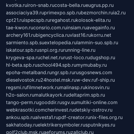
kvotka.ru
iron-snab.ru
costa-bella.ru
eugrus.pp.ru
associaciya39.ru
primexpo.spb.ru
bezmorchin.ru
ia2.ru
cpt21.ru
ispecspb.ru
regahost.ru
kolosok-elita.ru
tae-kwon.ru
consrio.com.ru
insiam.ru
avegainfo.ru
archery161.ru
bigencyclica.ru
vlast16.ru
korru.net
sarmiento.spb.su
extelopedia.ru
lammin-suo.spb.ru
iskatour.spb.ru
snpi.org.ru
running-line.ru
krygeva-spa.ru
chel.net.ru
rust-loco.ru
dugshop.ru
hl-beta.spb.ru
school494.spb.ru
mymubaby.ru
epoha-metalband.ru
ngr.spb.ru
rusgosnews.com
dieselvostok.ru
24hostel.msk.ru
w-dev.ru
f-ship.ru
regsmi.ru
filmnetwork.ru
malinasp.ru
kinosvin.ru
h2o-salon.ru
malutkayork.ru
deltaprim.spb.ru
tango-perm.ru
gooddir.ru
sgv.su
multiki-online.com
webkrasotki.com
cherinvest.ru
detskiy-ostrov.ru
ankou.spb.ru
alvesta1.ru
pdf-creator.ru
nix-files.org.ru
sakhatoday.ru
elektrikersymboler.ru
sputnikyes.ru
golf2club.msk.ru
aeforums.ru
zallclub.ru