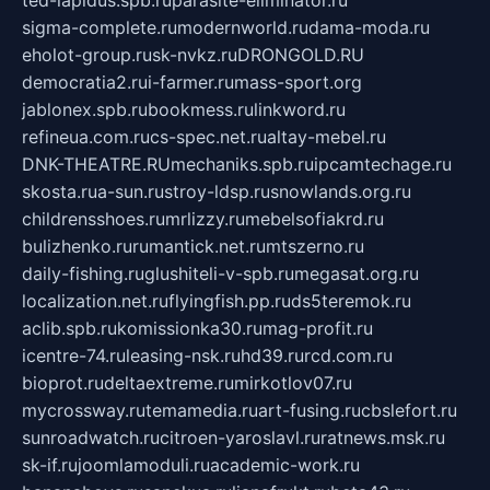
sigma-complete.ru
modernworld.ru
dama-moda.ru
eholot-group.ru
sk-nvkz.ru
DRONGOLD.RU
democratia2.ru
i-farmer.ru
mass-sport.org
jablonex.spb.ru
bookmess.ru
linkword.ru
refineua.com.ru
cs-spec.net.ru
altay-mebel.ru
DNK-THEATRE.RU
mechaniks.spb.ru
ipcamtechage.ru
skosta.ru
a-sun.ru
stroy-ldsp.ru
snowlands.org.ru
childrensshoes.ru
mrlizzy.ru
mebelsofiakrd.ru
bulizhenko.ru
rumantick.net.ru
mtszerno.ru
daily-fishing.ru
glushiteli-v-spb.ru
megasat.org.ru
localization.net.ru
flyingfish.pp.ru
ds5teremok.ru
aclib.spb.ru
komissionka30.ru
mag-profit.ru
icentre-74.ru
leasing-nsk.ru
hd39.ru
rcd.com.ru
bioprot.ru
deltaextreme.ru
mirkotlov07.ru
mycrossway.ru
temamedia.ru
art-fusing.ru
cbslefort.ru
sunroadwatch.ru
citroen-yaroslavl.ru
ratnews.msk.ru
sk-if.ru
joomlamoduli.ru
academic-work.ru