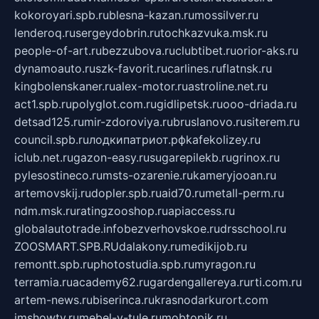
kokoroyari.spb.ru
blesna-kazan.ru
mossilver.ru
lenderoq.ru
sergeydobrin.ru
tochkazvuka.msk.ru
people-of-art.ru
bezzubova.ru
clubtibet.ru
orior-aks.ru
dynamoauto.ru
szk-favorit.ru
carlines.ru
flatnsk.ru
kingbolenskaner.ru
alex-motor.ru
astroline.net.ru
act1.spb.ru
polyglot.com.ru
gidlipetsk.ru
ooo-driada.ru
detsad125.ru
mir-zdoroviya.ru
bruslanovo.ru
siterem.ru
council.spb.ru
лодкипатриот.рф
kafekolizey.ru
iclub.net.ru
gazon-easy.ru
sugarepilekb.ru
grinox.ru
pylesostineco.ru
msts-ozarenie.ru
kameryjooan.ru
artemovskij.ru
dopler.spb.ru
aid70.ru
metall-perm.ru
ndm.msk.ru
ratingzooshop.ru
apiaccess.ru
globalautotrade.info
bezverhovskoe.ru
drsschool.ru
ZOOSMART.SPB.RU
dalakony.ru
medikijob.ru
remontt.spb.ru
photostudia.spb.ru
myragon.ru
terramia.ru
academy62.ru
gardengallereya.ru
rti.com.ru
artem-news.ru
biserinca.ru
krasnodarkurort.com
imshowtv.ru
mebel-v-tule.ru
mobtopik.ru