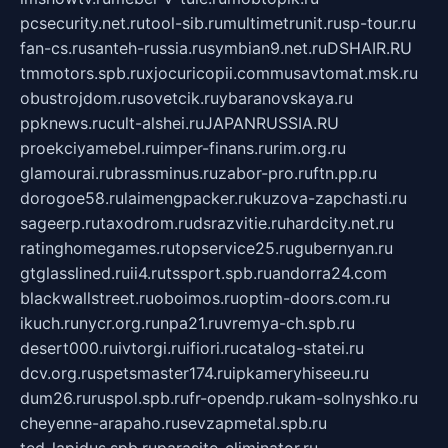
pcsecurity.net.ru
tool-sib.ru
multimetrunit.ru
sp-tour.ru
fan-cs.ru
santeh-russia.ru
symbian9.net.ru
DSHAIR.RU
tmmotors.spb.ru
xjocuricopii.com
musavtomat.msk.ru
obustrojdom.ru
sovetcik.ru
ybaranovskaya.ru
ppknews.ru
cult-alshei.ru
JAPANRUSSIA.RU
proekciyamebel.ru
imper-finans.ru
rim.org.ru
glamourai.ru
brassminus.ru
zabor-pro.ru
ftn.pp.ru
dorogoe58.ru
laimengpacker.ru
kuzova-zapchasti.ru
sageerp.ru
taxodrom.ru
dsrazvitie.ru
hardcity.net.ru
ratinghomegames.ru
topservice25.ru
gubernyan.ru
gtglasslined.ru
ii4.ru
tssport.spb.ru
andorra24.com
blackwallstreet.ru
oboimos.ru
optim-doors.com.ru
ikuch.ru
nycr.org.ru
npa21.ru
vremya-ch.spb.ru
desert000.ru
ivtorgi.ru
ifiori.ru
catalog-statei.ru
dcv.org.ru
spetsmaster174.ru
ipkameryhiseeu.ru
dum26.ru
ruspol.spb.ru
fr-opendp.ru
kam-solnyshko.ru
cheyenne-arapaho.ru
sevzapmetal.spb.ru
ted-lapidus.spb.ru
parasite-eliminator.ru