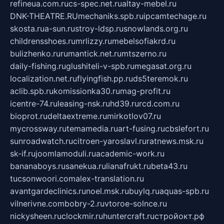
refineua.com.ru
cs-spec.net.ru
altay-mebel.ru
DNK-THEATRE.RU
mechaniks.spb.ru
ipcamtechage.ru
skosta.ru
a-sun.ru
stroy-ldsp.ru
snowlands.org.ru
childrensshoes.ru
mrlizzy.ru
mebelsofiakrd.ru
bulizhenko.ru
rumantick.net.ru
mtszerno.ru
daily-fishing.ru
glushiteli-v-spb.ru
megasat.org.ru
localization.net.ru
flyingfish.pp.ru
ds5teremok.ru
aclib.spb.ru
komissionka30.ru
mag-profit.ru
icentre-74.ru
leasing-nsk.ru
hd39.ru
rcd.com.ru
bioprot.ru
deltaextreme.ru
mirkotlov07.ru
mycrossway.ru
temamedia.ru
art-fusing.ru
cbslefort.ru
sunroadwatch.ru
citroen-yaroslavl.ru
ratnews.msk.ru
sk-if.ru
joomlamoduli.ru
academic-work.ru
bananaboys.ru
sanekua.ru
lianafrukt.ru
beta43.ru
tucsonwoori.com
alex-translation.ru
avantgardeclinics.ru
noel.msk.ru
buylq.ru
aquas-spb.ru
vilnerivne.com
bobry-2.ru
vtoroe-solnce.ru
nickysheen.ru
clockmir.ru
huntercraft.ru
стройокт.рф