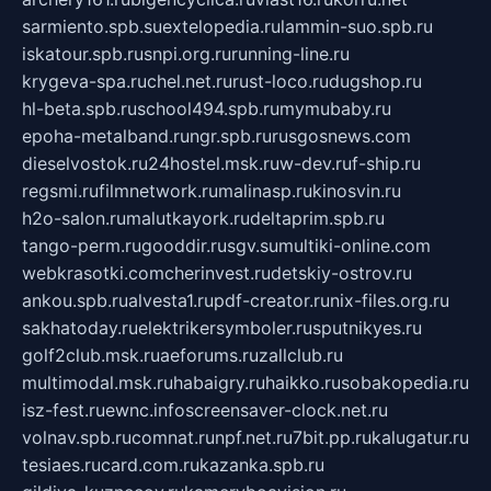
sarmiento.spb.su
extelopedia.ru
lammin-suo.spb.ru
iskatour.spb.ru
snpi.org.ru
running-line.ru
krygeva-spa.ru
chel.net.ru
rust-loco.ru
dugshop.ru
hl-beta.spb.ru
school494.spb.ru
mymubaby.ru
epoha-metalband.ru
ngr.spb.ru
rusgosnews.com
dieselvostok.ru
24hostel.msk.ru
w-dev.ru
f-ship.ru
regsmi.ru
filmnetwork.ru
malinasp.ru
kinosvin.ru
h2o-salon.ru
malutkayork.ru
deltaprim.spb.ru
tango-perm.ru
gooddir.ru
sgv.su
multiki-online.com
webkrasotki.com
cherinvest.ru
detskiy-ostrov.ru
ankou.spb.ru
alvesta1.ru
pdf-creator.ru
nix-files.org.ru
sakhatoday.ru
elektrikersymboler.ru
sputnikyes.ru
golf2club.msk.ru
aeforums.ru
zallclub.ru
multimodal.msk.ru
habaigry.ru
haikko.ru
sobakopedia.ru
isz-fest.ru
ewnc.info
screensaver-clock.net.ru
volnav.spb.ru
comnat.ru
npf.net.ru
7bit.pp.ru
kalugatur.ru
tesiaes.ru
card.com.ru
kazanka.spb.ru