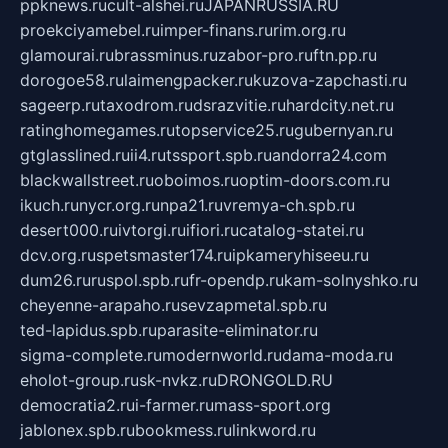
ppknews.ru
cult-alshei.ru
JAPANRUSSIA.RU
proekciyamebel.ru
imper-finans.ru
rim.org.ru
glamourai.ru
brassminus.ru
zabor-pro.ru
ftn.pp.ru
dorogoe58.ru
laimengpacker.ru
kuzova-zapchasti.ru
sageerp.ru
taxodrom.ru
dsrazvitie.ru
hardcity.net.ru
ratinghomegames.ru
topservice25.ru
gubernyan.ru
gtglasslined.ru
ii4.ru
tssport.spb.ru
andorra24.com
blackwallstreet.ru
oboimos.ru
optim-doors.com.ru
ikuch.ru
nycr.org.ru
npa21.ru
vremya-ch.spb.ru
desert000.ru
ivtorgi.ru
ifiori.ru
catalog-statei.ru
dcv.org.ru
spetsmaster174.ru
ipkameryhiseeu.ru
dum26.ru
ruspol.spb.ru
fr-opendp.ru
kam-solnyshko.ru
cheyenne-arapaho.ru
sevzapmetal.spb.ru
ted-lapidus.spb.ru
parasite-eliminator.ru
sigma-complete.ru
modernworld.ru
dama-moda.ru
eholot-group.ru
sk-nvkz.ru
DRONGOLD.RU
democratia2.ru
i-farmer.ru
mass-sport.org
jablonex.spb.ru
bookmess.ru
linkword.ru