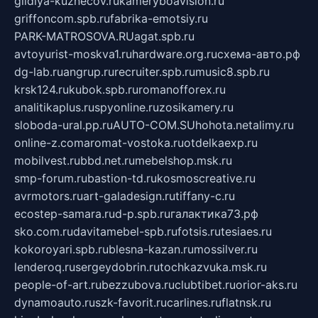
gildiya-kuznecov.ru
kameryboavision.ru
griffoncom.spb.ru
fabrika-emotsiy.ru
PARK-MATROSOVA.RU
agat.spb.ru
avtoyurist-moskva1.ru
hardware.org.ru
схема-авто.рф
dg-lab.ru
angrup.ru
recruiter.spb.ru
music8.spb.ru
krsk124.ru
kubok.spb.ru
romanofforex.ru
analitikaplus.ru
spyonline.ru
zosikamery.ru
sloboda-ural.pp.ru
AUTO-COM.SU
hohota.net
alimy.ru
online-z.com
aromat-vostoka.ru
otdelkaexp.ru
mobilvest.ru
bbd.net.ru
mebelshop.msk.ru
smp-forum.ru
bastion-td.ru
kosmoscreative.ru
avrmotors.ru
art-galadesign.ru
tiffany-c.ru
ecostep-samara.ru
d-p.spb.ru
галактика73.рф
sko.com.ru
davitamebel-spb.ru
fotsis.ru
tesiaes.ru
kokoroyari.spb.ru
blesna-kazan.ru
mossilver.ru
lenderoq.ru
sergeydobrin.ru
tochkazvuka.msk.ru
people-of-art.ru
bezzubova.ru
clubtibet.ru
orior-aks.ru
dynamoauto.ru
szk-favorit.ru
carlines.ru
flatnsk.ru