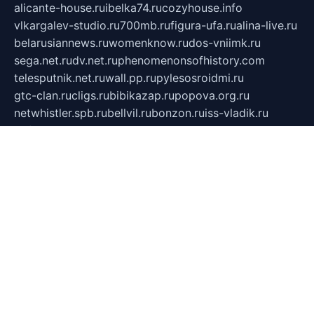
alicante-house.ru
ibelka74.ru
cozyhouse.info
vlkargalev-studio.ru
700mb.ru
figura-ufa.ru
alina-live.ru
belarusiannews.ru
womenknow.ru
dos-vniimk.ru
sega.net.ru
dv.net.ru
phenomenonsofhistory.com
telesputnik.net.ru
wall.pp.ru
pylesosroidmi.ru
gtc-clan.ru
cligs.ru
bibikazap.ru
popova.org.ru
netwhistler.spb.ru
bellvil.ru
bonzon.ru
iss-vladik.ru
defiparis.net.ru
las-gryzas.ru
amku.ru
electednews.spb.ru
feather.org.ru
spar72.ru
tankiigri.ru
dominus.com.ru
ibtree.ru
sanykool.pp.ru
unixlib.org.ru
menatep.spb.ru
gartenterrassen.ru
printeka.ru
skvozilka.com.ru
parkovka-pub.ru
lovemobi.ru
art-ru.ru
emulatorz.com.ru
alucomp.com.ru
tatforum.com.ru
alternativa-profi.ru
dermakler.ru
artsurvey.ru
aredir.ru
khimspas.ru
centr-maxi.ru
2018r.ru
bort-stomer-defort.ru
professional2.ru
gibsons.ru
artselena.ru
art-pilot.ru
ingredient.spb.ru
npfpolimer.spb.ru
argentum.spb.ru
hom-edu.ru