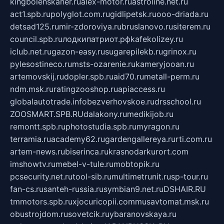
kingbolenskaner.ru
alex-motor.ru
astroline.net.ru
act1.spb.ru
polyglot.com.ru
gidlipetsk.ru
ooo-driada.ru
detsad125.ru
mir-zdoroviya.ru
bruslanovo.ru
siterem.ru
council.spb.ru
лодкипатриот.рф
kafekolizey.ru
iclub.net.ru
gazon-easy.ru
sugarepilekb.ru
grinox.ru
pylesostineco.ru
msts-ozarenie.ru
kameryjooan.ru
artemovskij.ru
dopler.spb.ru
aid70.ru
metall-perm.ru
ndm.msk.ru
ratingzooshop.ru
apiaccess.ru
globalautotrade.info
bezverhovskoe.ru
drsschool.ru
ZOOSMART.SPB.RU
dalakony.ru
medikijob.ru
remontt.spb.ru
photostudia.spb.ru
myragon.ru
terramia.ru
academy62.ru
gardengallereya.ru
rti.com.ru
artem-news.ru
biserinca.ru
krasnodarkurort.com
imshowtv.ru
mebel-v-tule.ru
mobtopik.ru
pcsecurity.net.ru
tool-sib.ru
multimetrunit.ru
sp-tour.ru
fan-cs.ru
santeh-russia.ru
symbian9.net.ru
DSHAIR.RU
tmmotors.spb.ru
xjocuricopii.com
musavtomat.msk.ru
obustrojdom.ru
sovetcik.ru
ybaranovskaya.ru