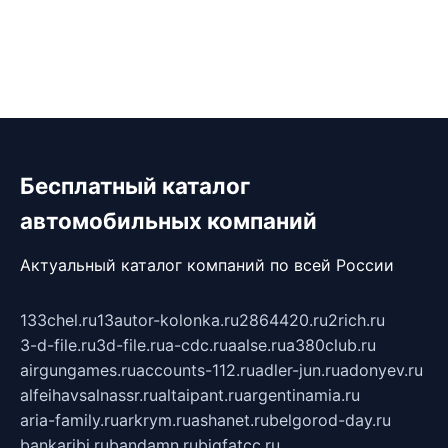
Бесплатный каталог
автомобильных компаний
Актуальный каталог компаний по всей России
133chel.ru
13autor-kolonka.ru
2864420.ru
2rich.ru
3-d-file.ru
3d-file.ru
a-cdc.ru
aalse.ru
a380club.ru
airgungames.ru
accounts-112.ru
adler-jun.ru
adonyev.ru
alfeihavsalnassr.ru
altaipant.ru
argentinamia.ru
aria-family.ru
arkrym.ru
ashanet.ru
belgorod-day.ru
bankaribi.ru
bandamn.ru
bigfatcc.ru