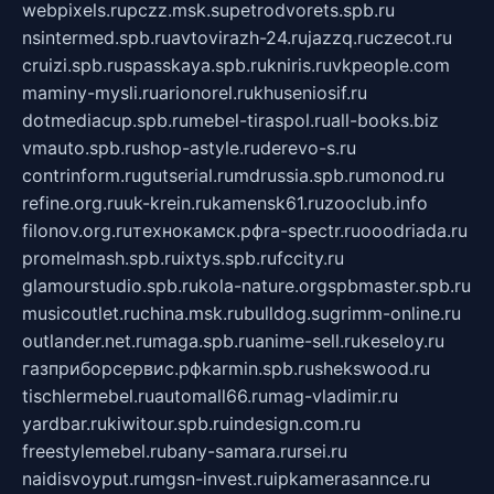
webpixels.ru
pczz.msk.su
petrodvorets.spb.ru
nsintermed.spb.ru
avtovirazh-24.ru
jazzq.ru
czecot.ru
cruizi.spb.ru
spasskaya.spb.ru
kniris.ru
vkpeople.com
maminy-mysli.ru
arionorel.ru
khuseniosif.ru
dotmediacup.spb.ru
mebel-tiraspol.ru
all-books.biz
vmauto.spb.ru
shop-astyle.ru
derevo-s.ru
contrinform.ru
gutserial.ru
mdrussia.spb.ru
monod.ru
refine.org.ru
uk-krein.ru
kamensk61.ru
zooclub.info
filonov.org.ru
технокамск.рф
ra-spectr.ru
ooodriada.ru
promelmash.spb.ru
ixtys.spb.ru
fccity.ru
glamourstudio.spb.ru
kola-nature.org
spbmaster.spb.ru
musicoutlet.ru
china.msk.ru
bulldog.su
grimm-online.ru
outlander.net.ru
maga.spb.ru
anime-sell.ru
keseloy.ru
газприборсервис.рф
karmin.spb.ru
shekswood.ru
tischlermebel.ru
automall66.ru
mag-vladimir.ru
yardbar.ru
kiwitour.spb.ru
indesign.com.ru
freestylemebel.ru
bany-samara.ru
rsei.ru
naidisvoyput.ru
mgsn-invest.ru
ipkamerasannce.ru