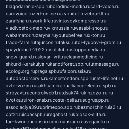
blagodarenie-spb.ru
borodino-media.ru
card-voice.ru
cardvoice.ru
zed-online.ru
zvonitut.ru
zebra-tlt.ru
zarafshan.ru
york-life.ru
vintovoykompressor.ru
vladivostok-map.ru
vlknrussia.ru
wasabi-shop.ru
webamator.ru
zaryna.ru
youtubefree.ru
x-ton.ru
trade-farm.ru
tajuncos.ru
taksu.ru
tor-lyubov-i-grom.ru
spayderhed-2022.ru
splclub.ru
stoppamedia.ru
snow-guard.ru
slovar-ivrit.ru
cleanmedicine.ru
shkurki-karakulya.ru
kanotiforet.spb.ru
tutmassage.ru
ecolog.org.ru
praga.spb.ru
falcorussia.ru
autodoctorservis.ru
kamertondom.spb.ru
net-life.net.ru
avto-vozim.ru
sakhcamera.ru
alliance-electro.spb.ru
stroyavt.ru
controlweb1.ru
tdsak74.ru
kinzozo-ru.ru
kvotka.ru
iron-snab.ru
costa-bella.ru
eugrus.pp.ru
associaciya39.ru
primexpo.spb.ru
bezmorchin.ru
ia2.ru
cpt21.ru
ispecspb.ru
regahost.ru
kolosok-elita.ru
tae-kwon.ru
consrio.com.ru
insiam.ru
avegainfo.ru
archery161.ru
bigencyclica.ru
vlast16.ru
korru.net