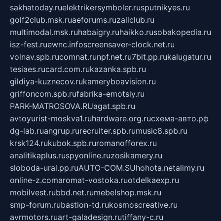
sakhatoday.ru
elektrikersymboler.ru
sputnikyes.ru
golf2club.msk.ru
aeforums.ru
zallclub.ru
multimodal.msk.ru
habaigry.ru
haikko.ru
sobakopedia.ru
isz-fest.ru
ewnc.info
screensaver-clock.net.ru
volnav.spb.ru
comnat.ru
npf.net.ru
7bit.pp.ru
kalugatur.ru
tesiaes.ru
card.com.ru
kazanka.spb.ru
gildiya-kuznecov.ru
kameryboavision.ru
griffoncom.spb.ru
fabrika-emotsiy.ru
PARK-MATROSOVA.RU
agat.spb.ru
avtoyurist-moskva1.ru
hardware.org.ru
схема-авто.рф
dg-lab.ru
angrup.ru
recruiter.spb.ru
music8.spb.ru
krsk124.ru
kubok.spb.ru
romanofforex.ru
analitikaplus.ru
spyonline.ru
zosikamery.ru
sloboda-ural.pp.ru
AUTO-COM.SU
hohota.net
alimy.ru
online-z.com
aromat-vostoka.ru
otdelkaexp.ru
mobilvest.ru
bbd.net.ru
mebelshop.msk.ru
smp-forum.ru
bastion-td.ru
kosmoscreative.ru
avrmotors.ru
art-galadesign.ru
tiffany-c.ru