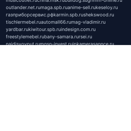
outlander.net.ru
maga.spb.ru
anime-sell.ru
keseloy.ru
газприборсервис.рф
karmin.spb.ru
shekswood.ru
tischlermebel.ru
automall66.ru
mag-vladimir.ru
yardbar.ru
kiwitour.spb.ru
indesign.com.ru
freestylemebel.ru
bany-samara.ru
rsei.ru
naidisvoyput.ru
mgsn-invest.ru
ipkamerasannce.ru
alicante-house.ru
ibelka74.ru
cozyhouse.info
vlkargalev-studio.ru
700mb.ru
figura-ufa.ru
alina-live.ru
belarusiannews.ru
womenknow.ru
dos-vniimk.ru
sega.net.ru
dv.net.ru
phenomenonsofhistory.com
telesputnik.net.ru
wall.pp.ru
pylesosroidmi.ru
gtc-clan.ru
cligs.ru
bibikazap.ru
popova.org.ru
netwhistler.spb.ru
bellvil.ru
bonzon.ru
iss-vladik.ru
defiparis.net.ru
las-gryzas.ru
amku.ru
electednews.spb.ru
feather.org.ru
spar72.ru
tankiigri.ru
dominus.com.ru
ibtree.ru
sanykool.pp.ru
unixlib.org.ru
menatep.spb.ru
gartenterrassen.ru
printeka.ru