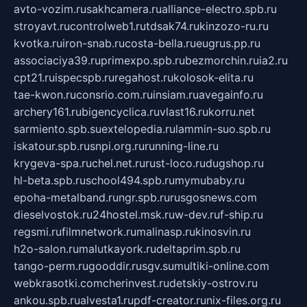
avto-vozim.ru
sakhcamera.ru
alliance-electro.spb.ru
stroyavt.ru
controlweb1.ru
tdsak74.ru
kinzozo-ru.ru
kvotka.ru
iron-snab.ru
costa-bella.ru
eugrus.pp.ru
associaciya39.ru
primexpo.spb.ru
bezmorchin.ru
ia2.ru
cpt21.ru
ispecspb.ru
regahost.ru
kolosok-elita.ru
tae-kwon.ru
consrio.com.ru
insiam.ru
avegainfo.ru
archery161.ru
bigencyclica.ru
vlast16.ru
korru.net
sarmiento.spb.su
extelopedia.ru
lammin-suo.spb.ru
iskatour.spb.ru
snpi.org.ru
running-line.ru
krygeva-spa.ru
chel.net.ru
rust-loco.ru
dugshop.ru
hl-beta.spb.ru
school494.spb.ru
mymubaby.ru
epoha-metalband.ru
ngr.spb.ru
rusgosnews.com
dieselvostok.ru
24hostel.msk.ru
w-dev.ru
f-ship.ru
regsmi.ru
filmnetwork.ru
malinasp.ru
kinosvin.ru
h2o-salon.ru
malutkayork.ru
deltaprim.spb.ru
tango-perm.ru
gooddir.ru
sgv.su
multiki-online.com
webkrasotki.com
cherinvest.ru
detskiy-ostrov.ru
ankou.spb.ru
alvesta1.ru
pdf-creator.ru
nix-files.org.ru