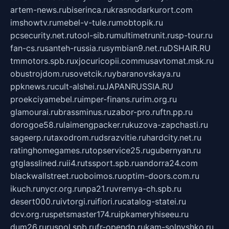
artem-news.ru
biserinca.ru
krasnodarkurort.com
imshowtv.ru
mebel-v-tule.ru
mobtopik.ru
pcsecurity.net.ru
tool-sib.ru
multimetrunit.ru
sp-tour.ru
fan-cs.ru
santeh-russia.ru
symbian9.net.ru
DSHAIR.RU
tmmotors.spb.ru
xjocuricopii.com
musavtomat.msk.ru
obustrojdom.ru
sovetcik.ru
ybaranovskaya.ru
ppknews.ru
cult-alshei.ru
JAPANRUSSIA.RU
proekciyamebel.ru
imper-finans.ru
rim.org.ru
glamourai.ru
brassminus.ru
zabor-pro.ru
ftn.pp.ru
dorogoe58.ru
laimengpacker.ru
kuzova-zapchasti.ru
sageerp.ru
taxodrom.ru
dsrazvitie.ru
hardcity.net.ru
ratinghomegames.ru
topservice25.ru
gubernyan.ru
gtglasslined.ru
ii4.ru
tssport.spb.ru
andorra24.com
blackwallstreet.ru
oboimos.ru
optim-doors.com.ru
ikuch.ru
nycr.org.ru
npa21.ru
vremya-ch.spb.ru
desert000.ru
ivtorgi.ru
ifiori.ru
catalog-statei.ru
dcv.org.ru
spetsmaster174.ru
ipkameryhiseeu.ru
dum26.ru
ruspol.spb.ru
fr-opendp.ru
kam-solnyshko.ru