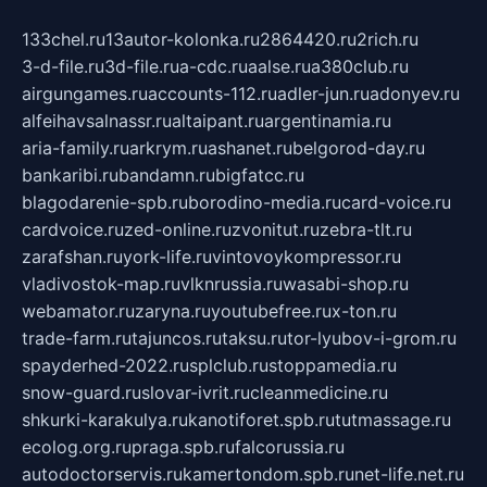
133chel.ru
13autor-kolonka.ru
2864420.ru
2rich.ru
3-d-file.ru
3d-file.ru
a-cdc.ru
aalse.ru
a380club.ru
airgungames.ru
accounts-112.ru
adler-jun.ru
adonyev.ru
alfeihavsalnassr.ru
altaipant.ru
argentinamia.ru
aria-family.ru
arkrym.ru
ashanet.ru
belgorod-day.ru
bankaribi.ru
bandamn.ru
bigfatcc.ru
blagodarenie-spb.ru
borodino-media.ru
card-voice.ru
cardvoice.ru
zed-online.ru
zvonitut.ru
zebra-tlt.ru
zarafshan.ru
york-life.ru
vintovoykompressor.ru
vladivostok-map.ru
vlknrussia.ru
wasabi-shop.ru
webamator.ru
zaryna.ru
youtubefree.ru
x-ton.ru
trade-farm.ru
tajuncos.ru
taksu.ru
tor-lyubov-i-grom.ru
spayderhed-2022.ru
splclub.ru
stoppamedia.ru
snow-guard.ru
slovar-ivrit.ru
cleanmedicine.ru
shkurki-karakulya.ru
kanotiforet.spb.ru
tutmassage.ru
ecolog.org.ru
praga.spb.ru
falcorussia.ru
autodoctorservis.ru
kamertondom.spb.ru
net-life.net.ru