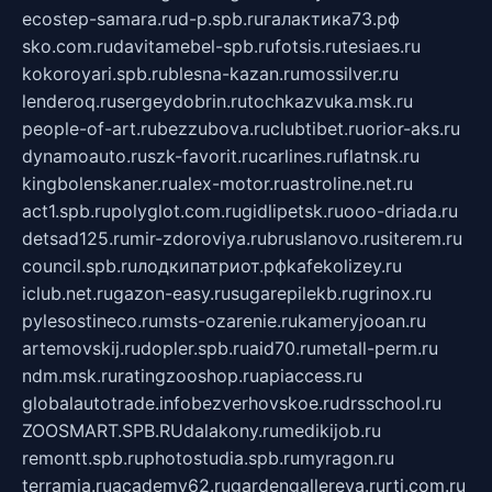
ecostep-samara.ru
d-p.spb.ru
галактика73.рф
sko.com.ru
davitamebel-spb.ru
fotsis.ru
tesiaes.ru
kokoroyari.spb.ru
blesna-kazan.ru
mossilver.ru
lenderoq.ru
sergeydobrin.ru
tochkazvuka.msk.ru
people-of-art.ru
bezzubova.ru
clubtibet.ru
orior-aks.ru
dynamoauto.ru
szk-favorit.ru
carlines.ru
flatnsk.ru
kingbolenskaner.ru
alex-motor.ru
astroline.net.ru
act1.spb.ru
polyglot.com.ru
gidlipetsk.ru
ooo-driada.ru
detsad125.ru
mir-zdoroviya.ru
bruslanovo.ru
siterem.ru
council.spb.ru
лодкипатриот.рф
kafekolizey.ru
iclub.net.ru
gazon-easy.ru
sugarepilekb.ru
grinox.ru
pylesostineco.ru
msts-ozarenie.ru
kameryjooan.ru
artemovskij.ru
dopler.spb.ru
aid70.ru
metall-perm.ru
ndm.msk.ru
ratingzooshop.ru
apiaccess.ru
globalautotrade.info
bezverhovskoe.ru
drsschool.ru
ZOOSMART.SPB.RU
dalakony.ru
medikijob.ru
remontt.spb.ru
photostudia.spb.ru
myragon.ru
terramia.ru
academy62.ru
gardengallereya.ru
rti.com.ru