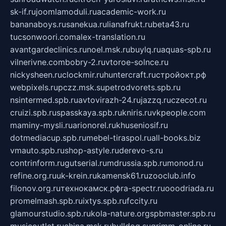
sk-if.ru
joomlamoduli.ru
academic-work.ru
bananaboys.ru
sanekua.ru
lianafrukt.ru
beta43.ru
tucsonwoori.com
alex-translation.ru
avantgardeclinics.ru
noel.msk.ru
buylq.ru
aquas-spb.ru
vilnerivne.com
bobry-2.ru
vtoroe-solnce.ru
nickysheen.ru
clockmir.ru
huntercraft.ru
стройокт.рф
webpixels.ru
pczz.msk.su
petrodvorets.spb.ru
nsintermed.spb.ru
avtovirazh-24.ru
jazzq.ru
czecot.ru
cruizi.spb.ru
spasskaya.spb.ru
kniris.ru
vkpeople.com
maminy-mysli.ru
arionorel.ru
khuseniosif.ru
dotmediacup.spb.ru
mebel-tiraspol.ru
all-books.biz
vmauto.spb.ru
shop-astyle.ru
derevo-s.ru
contrinform.ru
gutserial.ru
mdrussia.spb.ru
monod.ru
refine.org.ru
uk-krein.ru
kamensk61.ru
zooclub.info
filonov.org.ru
технокамск.рф
ra-spectr.ru
ooodriada.ru
promelmash.spb.ru
ixtys.spb.ru
fccity.ru
glamourstudio.spb.ru
kola-nature.org
spbmaster.spb.ru
musicoutlet.ru
china.msk.ru
bulldog.su
grimm-online.ru