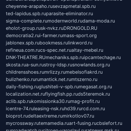
cheyenne-arapaho.ru
sevzapmetal.spb.ru
ted-lapidus.spb.ru
parasite-eliminator.ru
sigma-complete.ru
modernworld.ru
dama-moda.ru
eholot-group.ru
sk-nvkz.ru
DRONGOLD.RU
democratia2.ru
i-farmer.ru
mass-sport.org
jablonex.spb.ru
bookmess.ru
linkword.ru
refineua.com.ru
cs-spec.net.ru
altay-mebel.ru
DNK-THEATRE.RU
mechaniks.spb.ru
ipcamtechage.ru
skosta.ru
a-sun.ru
stroy-ldsp.ru
snowlands.org.ru
childrensshoes.ru
mrlizzy.ru
mebelsofiakrd.ru
bulizhenko.ru
rumantick.net.ru
mtszerno.ru
daily-fishing.ru
glushiteli-v-spb.ru
megasat.org.ru
localization.net.ru
flyingfish.pp.ru
ds5teremok.ru
aclib.spb.ru
komissionka30.ru
mag-profit.ru
icentre-74.ru
leasing-nsk.ru
hd39.ru
rcd.com.ru
bioprot.ru
deltaextreme.ru
mirkotlov07.ru
mycrossway.ru
temamedia.ru
art-fusing.ru
cbslefort.ru
sunroadwatch.ru
citroen-yaroslavl.ru
ratnews.msk.ru